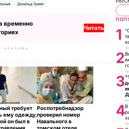
РосСМ
альный
Дональд Трамп
ПОП
а временно
Читать
1
"
ториях
т
к
РЕКЛАМА
2
В
в
г
3
"
д
и
Д
4
В
ный требует
Роспотребнадзор
р
ь ему одежду,
проверил номер
х
ой он был в
Навального в
травления
томском отеле