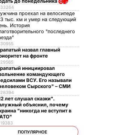
одать до понедельника
33264
ужчина проехал на велосипеде
,3 тыс. км и умер на следующий
ень. История
лаготворительного "последнего
аезда"
30955
рапатый назвал главный
риоритет на фронте
29565
рапатый инициировал
вольнение командующего
едсилами ВСУ. Его называли
человеком Сырского" – СМИ
28394
12 лет слушал сказки".
алужный объяснил, почему
краина "никогда не вступит в
АТО"
19383
ПОПУЛЯРНОЕ