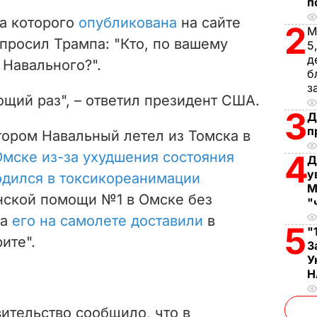
V
п
а которого
опубликована
на сайте
2
М
i
просил Трампа: "Кто, по вашему
5
д
 Навального?".
d
б
з
e
щий раз", – ответил президент США.
3
Д
o
п
отором Навальный летел из Томска в
Омске из-за ухудшения состояния
4
Д
у
одился в токсикореанимации
М
нской помощи №1 в Омске без
"
та
его на самолете доставили
в
5
"
ите".
З
У
Н
ительство сообщило, что в