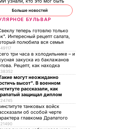
И узнали, кто это мог быть
Больше новостей
УЛЯРНОЕ БУЛЬВАР
Свеклу теперь готовлю только
ак". Интересный рецепт салата,
оторый полюбила вся семья
49117
сего три часа в холодильнике – и
кусная закуска из баклажанов
отова. Рецепт, как находка
38352
Такие могут неожиданно
остичь высот". В военном
нституте рассказали, как
рапатый защищал диплом
24745
 институте танковых войск
ассказали об особой черте
арактера главкома Драпатого
21490