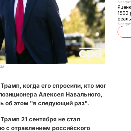
5 авгус
Яцен
1500 
реал
5 авгус
ом
рамп, когда его спросили, кто мог
позиционера Алексея Навального,
ть об этом "в следующий раз".
Трамп 21 сентября не стал
ю с отравлением российского