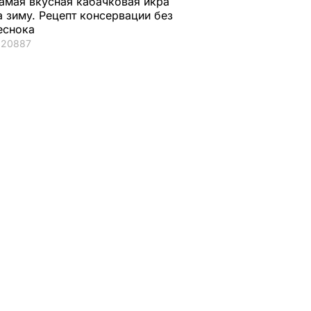
амая вкусная кабачковая икра
а зиму. Рецепт консервации без
еснока
20887
ая соль
Мария Бурмака: Нам
Нежные
ции,
говорят, что будет
бельгийские вафли
 и
тяжелая зима, и я не
из кисломолочного
нках не
знаю, что делать,
сыра – идеальны д
потому что мне
чаепития. Рецепт с
некуда ехать
точными
ЬВАР
пропорциями
5 августа, 17.46
БУЛЬВАР