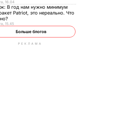
та, 16.04
юк:
В год нам нужно минимум
ракет Patriot, это нереально. Что
ьно?
та, 15.45
Больше блогов
РЕКЛАМА