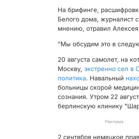
На брифинге, расшифровк
Белого дома, журналист с
мнению, отравил Алексея
"Мы обсудим это в следую
20 августа самолет, на к
Москву,
экстренно сел в 
политика
. Навальный
нах
больницы скорой медици
сознания. Утром 22 авгус
берлинскую клинику "Шар
2 сентября немецкое прав