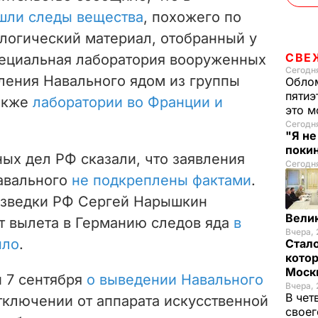
шли следы вещества
, похожего по
ологический материал, отобранный у
СВЕ
пециальная лаборатория вооруженных
Сегодня
ления Навального ядом из группы
Облом
пятиэ
также
лаборатории во Франции и
это м
Сегодн
"Я н
покин
ых дел РФ сказали, что заявления
Сегодня
авального
не подкреплены фактами
.
азведки РФ Сергей Нарышкин
Вели
нт вылета в Германию следов яда
в
Вчера, 
ыло
.
Стало
котор
Моск
 7 сентября
о выведении Навального
Вчера, 
В чет
тключении от аппарата искусственной
своег