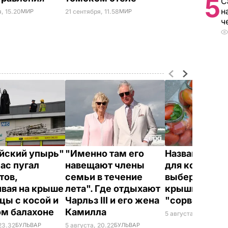
5
С
н
, 15.20
МИР
21 сентября, 11.58
МИР
ч
йский упырь"
"Именно там его
Названа лучш
час пугал
навещают члены
для консерва
тов,
семьи в течение
выберите ее –
ивая на крыше
лета". Где отдыхают
крышки на ба
цы с косой и
Чарльз III и его жена
"сорвет"
ом балахоне
Камилла
5 августа, 19.34
БУЛ
23.32
БУЛЬВАР
5 августа, 20.22
БУЛЬВАР