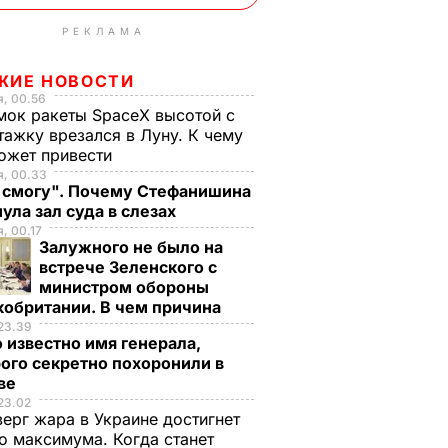
РЕКЛАМА
ЖИЕ НОВОСТИ
, 00.56
ок ракеты SpaceX высотой с
тажку врезался в Луну. К чему
ожет привести
я, 00.33
е смогу". Почему Стефанишина
ула зал суда в слезах
, 00.17
Залужного не было на
встрече Зеленского с
министром обороны
кобритании. В чем причина
23.39
 известно имя генерала,
ого секретно похоронили в
ве
23.02
верг жара в Украине достигнет
о максимума. Когда станет