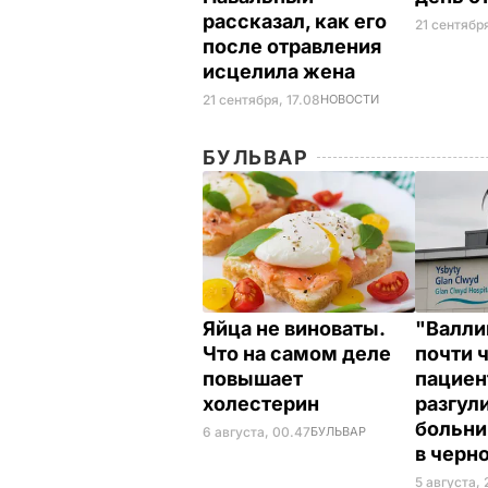
рассказал, как его
21 сентября
после отравления
исцелила жена
21 сентября, 17.08
НОВОСТИ
БУЛЬВАР
Яйца не виноваты.
"Валли
Что на самом деле
почти 
повышает
пациен
холестерин
разгул
больни
6 августа, 00.47
БУЛЬВАР
в черн
5 августа, 