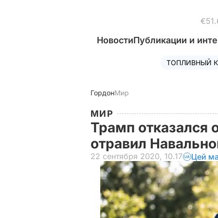
€51.
Новости
Публикации и инт
ТОПЛИВНЫЙ К
Гордон
Мир
МИР
Трамп отказался о
отравил Навальн
22 сентября 2020, 10.17
Цей ма