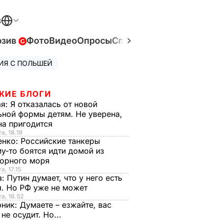
В
юзив
Фото
Видео
Опросы
Спецпроекты
Война в У
ИЯ С ПОЛЬШЕЙ
ЖИЕ БЛОГИ
ая:
Я отказалась от новой
ной формы детям. Не уверена,
на пригодится
а, 18.19
енко:
Российские танкеры
у-то боятся идти домой из
орного моря
а, 17.15
а:
Путин думает, что у него есть
. Но РФ уже не может
та, 16.52
рник:
Думаете – езжайте, вас
 не осудит. Но...