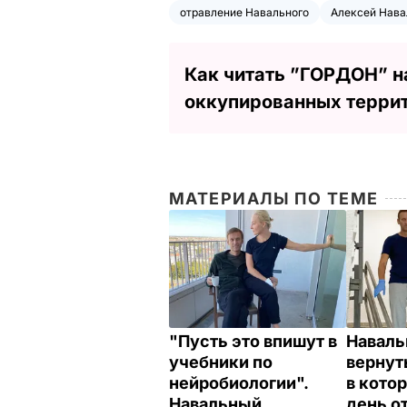
отравление Навального
Алексей Нав
Как читать ”ГОРДОН” н
оккупированных терри
МАТЕРИАЛЫ ПО ТЕМЕ
"Пусть это впишут в
Наваль
учебники по
вернут
нейробиологии".
в котор
Навальный
день о