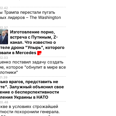
е
22.42
ы Трампа перестали пугать
ых лидеров – The Washington
22.37
Изготовление порно,
встреча с Путиным, Z-
канал. Что известно о
теле дрона "Упырь", которого
рвали в Mercedes
22.03
енко поставил задачу создать
е, которое "обнулит в мире все
илотники"
21.39
ько врагов, представить не
те". Залужный объяснил свое
ение о бесперспективности
пления Украины в НАТО
20.48
кве в условиях строжайшей
тности похоронили генерала.