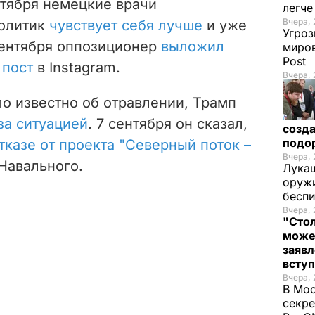
нтября немецкие врачи
легч
Вчера, 
политик
чувствует себя лучше
и уже
Угроз
сентября оппозиционер
выложил
миров
Post
 пост
в Instagram.
Вчера, 
ало известно об отравлении, Трамп
за ситуацией
. 7 сентября он сказал,
созда
подо
тказе от проекта "Северный поток –
Вчера, 
Навального.
Лукаш
оружи
бесп
Вчера, 
"Стол
може
заявл
всту
Вчера, 
В Мос
секре