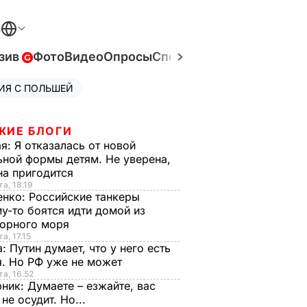
В
зив
Фото
Видео
Опросы
Спецпроекты
Война в Ук
ИЯ С ПОЛЬШЕЙ
ЖИЕ БЛОГИ
ая:
Я отказалась от новой
ной формы детям. Не уверена,
на пригодится
та, 18.19
енко:
Российские танкеры
у-то боятся идти домой из
орного моря
а, 17.15
а:
Путин думает, что у него есть
. Но РФ уже не может
та, 16.52
рник:
Думаете – езжайте, вас
 не осудит. Но...