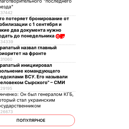
лаготворительного "последнего
аезда"
37442
то потеряет бронирование от
обилизации с 1 сентября и
акие два документа нужно
одать до понедельника
34339
рапатый назвал главный
риоритет на фронте
31060
рапатый инициировал
вольнение командующего
едсилами ВСУ. Его называли
человеком Сырского" – СМИ
29195
инченко:
Он был генералом КГБ,
оторый стал украинским
осударственником
26673
ПОПУЛЯРНОЕ