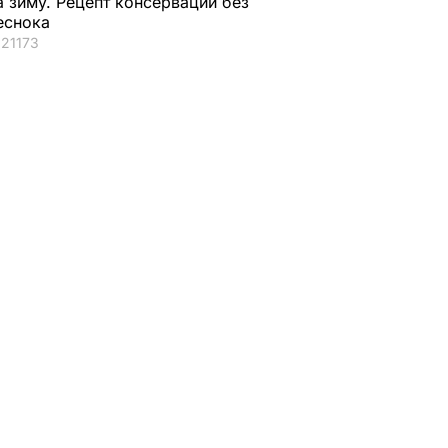
а зиму. Рецепт консервации без
еснока
21173