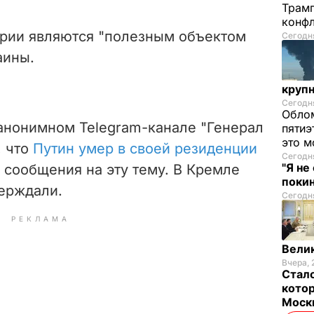
Трамп
конф
тории являются "полезным объектом
Сегодня
аины.
круп
Сегодня
Облом
 анонимном Telegram-канале "Генерал
пятиэ
это м
, что
Путин умер в своей резиденции
Сегодня
"Я не
е сообщения на эту тему. В Кремле
покин
ерждали.
Сегодня
РЕКЛАМА
Велик
Вчера, 
Стало
котор
Моск