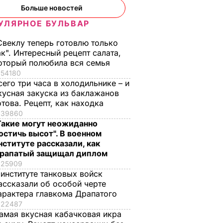
Больше новостей
УЛЯРНОЕ БУЛЬВАР
Свеклу теперь готовлю только
ак". Интересный рецепт салата,
оторый полюбила вся семья
54180
сего три часа в холодильнике – и
кусная закуска из баклажанов
отова. Рецепт, как находка
39860
Такие могут неожиданно
остичь высот". В военном
нституте рассказали, как
рапатый защищал диплом
25909
 институте танковых войск
ассказали об особой черте
арактера главкома Драпатого
22487
амая вкусная кабачковая икра