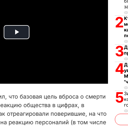
б
з
2
К
м
к
п
P
3
Д
l
п
a
4
Д
у
y
М
"
V
5
З
л, что базовая цель вброса о смерти
к
i
реакцию общества в цифрах, в
г
ак отреагировали поверившие, на что
d
ь на реакцию персоналий (в том числе