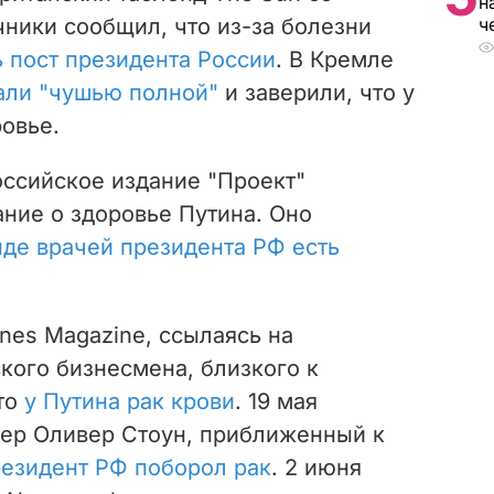
н
чники сообщил, что из-за болезни
ч
 пост президента России
. В Кремле
али "чушью полной"
и заверили, что у
овье.
оссийское издание "Проект"
ние о здоровье Путина. Оно
нде врачей президента РФ есть
ines Magazine, ссылаясь на
кого бизнесмена, близкого к
то
у Путина рак крови
. 19 мая
ер Оливер Стоун, приближенный к
езидент РФ поборол рак
. 2 июня