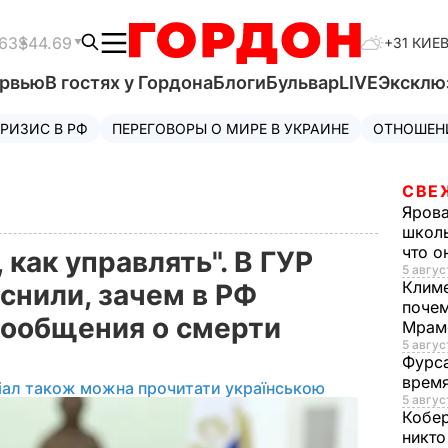
63
$44.69
+31 КИЕ
ервью
В гостях у Гордона
Блоги
Бульвар
LIVE
Эксклю
РИЗИС В РФ
ПЕРЕГОВОРЫ О МИРЕ В УКРАИНЕ
ОТНОШЕН
СВЕ
Яров
школь
что о
 как управлять". В ГУР
5 авгус
Клим
нили, зачем в РФ
почем
сообщения о смерти
Мрам
5 август
Фурс
время
іал також можна прочитати українською
5 авгус
Кобе
никто