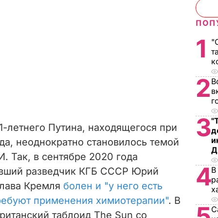
ПОП
1
"
т
к
2
В
в
г
3
"
1-летнего Путина, находящегося при
д
и
ода, неоднократно становилось темой
Д
. Так, в сентябре 2020 года
4
В
ывший разведчик КГБ СССР Юрий
р
глава Кремля
болен и "у него есть
х
ребуют применения химиотерапии"
. В
5
С
британский таблоид The Sun со