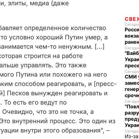
e
ии, элиты, медиа (даже
o
СВЕ
Сегодня
обавляет определенное количество
Росси
вокза
то условно хороший Путин умер, а
ранен
занимается чем-то ненужным. [...]
Сегодня
"Вайб
оторая строится на работе
Укра
дальше управлять. Это также
пресе
Сегодня
мого Путина или похожего на него
СМИ у
замес
ким способом реагировать, и [пресс-
генер
й] Песков вынужден реагировать и
сроч
. То есть его ведут по
Сегодня
"Повл
Очевидно, что это не точка, а
разру
преду
Это внутренний процесс. Это один из
Укра
уации внутри этого образования", –
Сегодня
Из-за