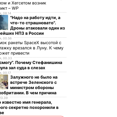
ом и Хегсетом возник
ликт – WP
, 08.14
"Надо на работу идти, а
что-то страшновато".
Дроны атаковали один из
нейших НПЗ в России
, 00.56
ок ракеты SpaceX высотой с
тажку врезался в Луну. К чему
ожет привести
, 00.33
 смогу". Почему Стефанишина
ула зал суда в слезах
, 00.17
Залужного не было на
встрече Зеленского с
министром обороны
обритании. В чем причина
23.39
 известно имя генерала,
ого секретно похоронили в
ве