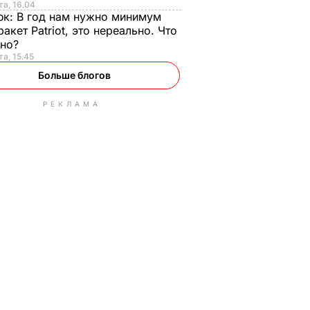
та, 16.04
юк:
В год нам нужно минимум
ракет Patriot, это нереально. Что
ьно?
та, 15.45
Больше блогов
РЕКЛАМА