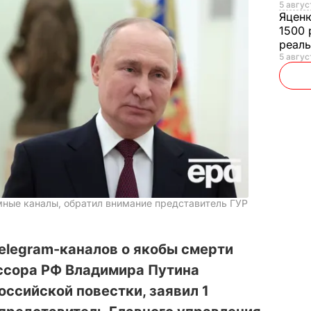
5 авгус
Яцен
1500 
реал
5 авгус
ные каналы, обратил внимание представитель ГУР
elegram-каналов о якобы смерти
ссора РФ Владимира Путина
ссийской повестки, заявил 1