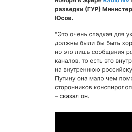
ноября в эфире
Radio NV
разведки (ГУР) Министе
Юсов.
"Это очень сладкая для у
должны были бы быть хоро
но это лишь сообщения р
каналов, то есть это внут
на внутреннюю российску
Путину она мало чем помо
сторонников конспирологи
– сказал он.