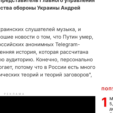
представитель Главного управления
рства обороны Украины Андрей
краинских слушателей музыка, и
шие новости о том, что Путин умер,
оссийских анонимных Telegram-
ренняя история, которая рассчитана
ю аудиторию. Конечно, персонально
гает, потому что в России есть много
ческих теорий и теорий заговоров",
ПОП
РЕКЛАМА
1
М
5
д