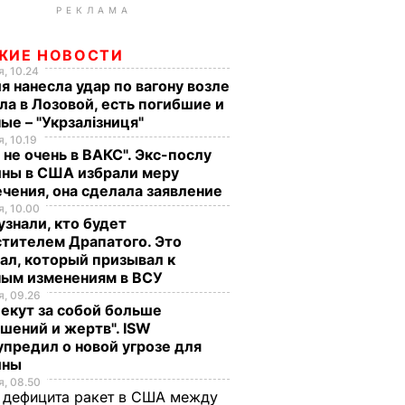
РЕКЛАМА
ЖИЕ НОВОСТИ
, 10.24
я нанесла удар по вагону возле
ла в Лозовой, есть погибшие и
ые – "Укрзалізниця"
, 10.19
 не очень в ВАКС". Экс-послу
ины в США избрали меру
чения, она сделала заявление
, 10.00
знали, кто будет
тителем Драпатого. Это
ал, который призывал к
ным изменениям в ВСУ
, 09.26
екут за собой больше
шений и жертв". ISW
предил о новой угрозе для
ины
, 08.50
 дефицита ракет в США между