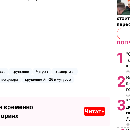
стои
пере
ПОП
1
"
т
к
рск
крушение
Чугуев
экспертиза
2
В
нпрокурора
крушение Ан-26 в Чугуеве
в
г
3
"
а временно
д
Читать
и
ториях
Д