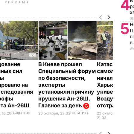
4
В
РЕКЛАМА
р
х
5
Н
П
п
в
дование
В Киеве прошел
Катастрофа
ных сил
Специальный форум
самолета Ан
ны
по безопасности,
начальника
ировало на
эксперты
Харьковског
сследования
установили причину
университет
рофы
крушения Ан-26Ш.
Воздушных с
ета Ан-26Ш
Главное за день
отстранили
, 10.20
ОБЩЕСТВО
23 октября,
23 октября, 23.32
ПОЛИТИКА
ПР
21.03