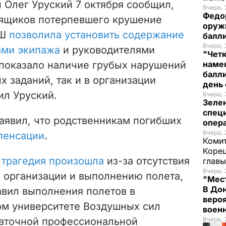
 Олег Уруский
7 октября сообщил,
Вчера, 
Федо
 ящиков потерпевшего крушение
оруж
6Ш
позволила установить содержание
балл
Вчера, 
ами экипажа
и руководителями
"Чет
 показало наличие грубых нарушений
наме
балли
х заданий, так и в организации
день 
ил Уруский.
Вчера, 
Зеле
спец
аявил, что родственникам погибших
опера
Вчера, 
пенсации
.
Комит
Корец
,
трагедия произошла
из-за отсутствия
глав
Вчера, 
о организации и выполнению полета,
"Мест
В Дон
вил выполнения полетов в
вероя
м университете Воздушных сил
воен
аточной профессиональной
Вчера, 