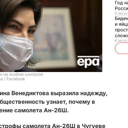
Год н
Росси
6 авгус
Биде
и яйц
прост
слож
6 авгус
о на особом контроле
а / Facebook
ина Венедиктова выразила надежду,
бщественность узнает, почему в
ение самолета Ан-26Ш.
строфы самолета Ан-26Ш в Чугуеве