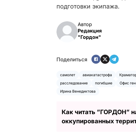
подготовки экипажа.
Автор
Редакция
"Гордон"
Поделиться
самолет
авиакатастрофа
Крамато
расследование
погибшие
Офис ге
Ирина Венедиктова
Как читать ”ГОРДОН” н
оккупированных терри