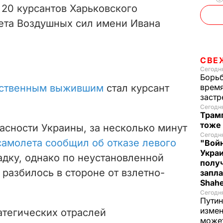
 20 курсантов Харьковского
ета Воздушных сил имени Ивана
СВЕ
Сегодня
Борьб
ственным выжившим
стал курсант
время
застр
Сегодн
Трамп
тоже
сности Украины, за несколько минут
Сегодня
амолета сообщил об отказе левого
"Войн
Укра
адку, однако по неустановленной
полу
разбилось в стороне от взлетно-
запла
Shah
Сегодн
Путин
измен
атегических отраслей
може