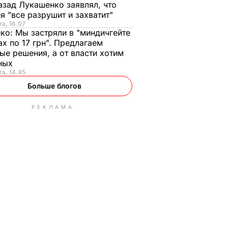
азад Лукашенко заявлял, что
я "все разрушит и захватит"
та, 16.07
нко:
Мы застряли в "миндичгейте
ах по 17 грн". Предлагаем
ые решения, а от власти хотим
ных
та, 14.45
Больше блогов
РЕКЛАМА