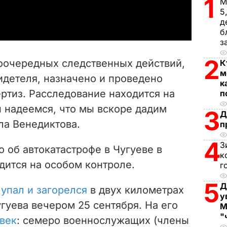
1
М
a
5
д
y
б
з
V
2
воочередных следственных действий,
К
i
м
идетеля, назначено и проведено
к
ртиз. Расследование находится на
п
d
 надеемся, что мы вскоре дадим
3
Д
e
ала Венедиктова.
п
o
4
З
о об автокатастрофе в Чугуеве в
к
дится на особом контроле.
г
5
Д
Ш
упал и загорелся
в двух километрах
у
гуева вечером 25 сентября. На его
М
"
век
: семеро военнослужащих (члены