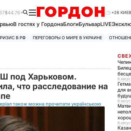
67
$44.76
+26 КИЕ
ервью
В гостях у Гордона
Блоги
Бульвар
LIVE
Экскл
РИЗИС В РФ
ПЕРЕГОВОРЫ О МИРЕ В УКРАИНЕ
ОТНОШЕН
СВЕ
Чепи
Билец
бесц
Ш под Харьковом.
6 авгус
Гетма
ла, что расследование на
для в
апе
буду
6 август
еріал також можна прочитати українською
Матв
непол
хорош
6 авгус
Казан