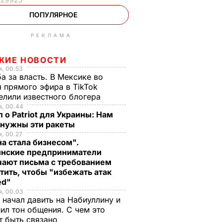
ПОПУЛЯРНОЕ
РЕКЛАМА
ЖИЕ НОВОСТИ
, 00.53
а за власть. В Мексике во
 прямого эфира в TikTok
елили известного блогера
я, 00.44
 о Patriot для Украины: Нам
 нужны эти ракеты
, 00.27
а стала бизнесом".
инские предприниматели
чают письма с требованием
тить, чтобы "избежать атак
ed"
я, 00.03
 начал давить на Набиуллину и
ил тон общения. С чем это
т быть связано