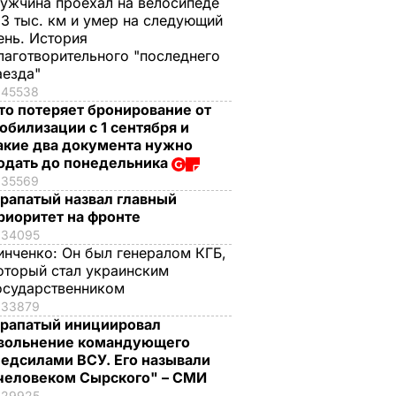
ужчина проехал на велосипеде
,3 тыс. км и умер на следующий
ень. История
лаготворительного "последнего
аезда"
45538
то потеряет бронирование от
обилизации с 1 сентября и
акие два документа нужно
одать до понедельника
35569
рапатый назвал главный
риоритет на фронте
34095
инченко:
Он был генералом КГБ,
оторый стал украинским
осударственником
33879
рапатый инициировал
вольнение командующего
едсилами ВСУ. Его называли
человеком Сырского" – СМИ
29925