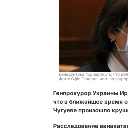
Венедиктова подчеркнула, что дел
Фото: Офіс Генерального прокурор
Генпрокурор Украины Ир
что в ближайшее время о
Чугуеве произошло круш
Расследование авиаката