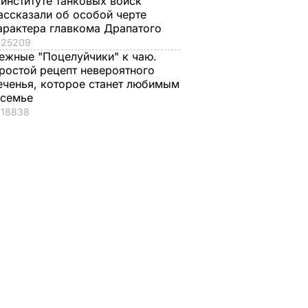
 институте танковых войск
ассказали об особой черте
арактера главкома Драпатого
25209
ежные "Поцелуйчики" к чаю.
ростой рецепт невероятного
еченья, которое станет любимым
 семье
18838
-26Ш:
о
а
ил
ОИСШЕСТВИЯ