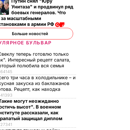
Путин снял "Юру
Унитаза" и продвинул ряд
боевых генералов. Что
т за масштабными
становками в армии РФ
Больше новостей
УЛЯРНОЕ БУЛЬВАР
Свеклу теперь готовлю только
ак". Интересный рецепт салата,
оторый полюбила вся семья
64145
сего три часа в холодильнике – и
кусная закуска из баклажанов
отова. Рецепт, как находка
41393
Такие могут неожиданно
остичь высот". В военном
нституте рассказали, как
рапатый защищал диплом
27341