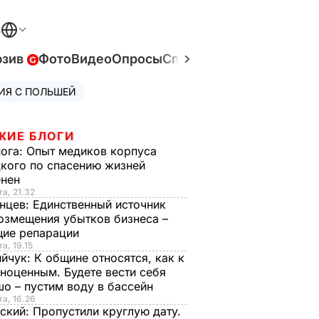
В
юзив
Фото
Видео
Опросы
Спецпроекты
Война в У
ИЯ С ПОЛЬШЕЙ
ЖИЕ БЛОГИ
нога:
Опыт медиков корпуса
кого по спасению жизней
енен
та, 21.32
нцев:
Единственный источник
озмещения убытков бизнеса –
щие репарации
а, 19.15
ийчук:
К общине относятся, как к
ноценным. Будете вести себя
о – пустим воду в бассейн
та, 16.26
ский:
Пропустили круглую дату.