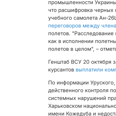
промышленности Украины
что расшифровка черных
учебного самолета Ан-2
переговоров между член
полетов. "Расследование
как в исполнении полетны
полетов в целом", – отмет
Генштаб ВСУ
20 октября
з
курсантов
выплатили ком
По информации Уруского
действенного контроля п
системных нарушений пра
Харьковском национально
имени Кожедуба и недост