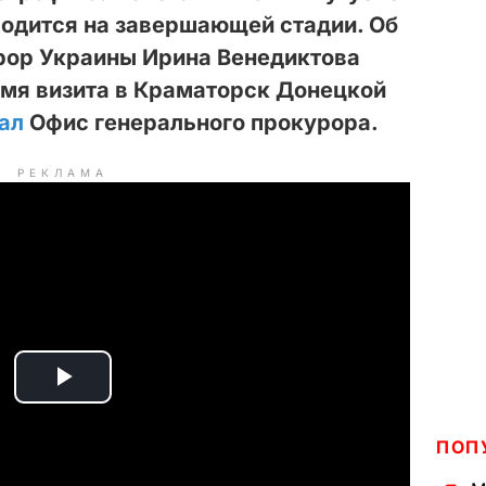
ходится на завершающей стадии. Об
рор Украины Ирина Венедиктова
емя визита в Краматорск Донецкой
ал
Офис генерального прокурора.
РЕКЛАМА
P
l
ПОП