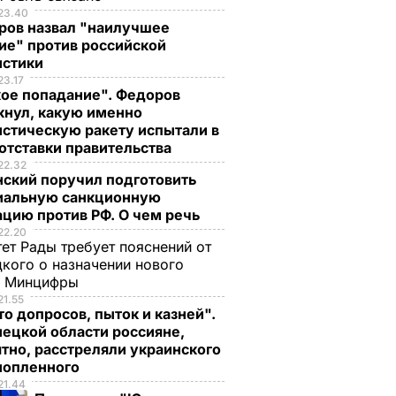
23.40
ров назвал "наилучшее
ие" против российской
истики
23.17
кое попадание". Федоров
кнул, какую именно
стическую ракету испытали в
отставки правительства
22.32
нский поручил подготовить
иальную санкционную
цию против РФ. О чем речь
22.20
ет Рады требует пояснений от
кого о назначении нового
ы Минцифры
21.55
о допросов, пыток и казней".
ецкой области россияне,
тно, расстреляли украинского
нопленного
21.44