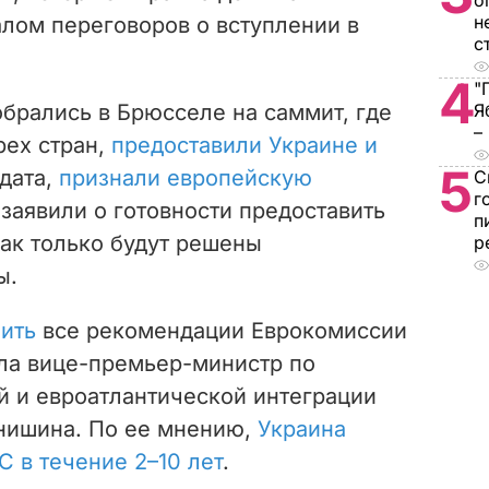
о
н
лом переговоров о вступлении в
с
4
"
брались в Брюсселе на саммит, где
Я
–
рех стран,
предоставили Украине и
5
дата,
признали европейскую
С
г
 заявили о готовности предоставить
п
как только будут решены
р
ы.
ить
все рекомендации Еврокомиссии
ила вице-премьер-министр по
й и евроатлантической интеграции
нишина. По ее мнению,
Украина
С в течение 2–10 лет
.