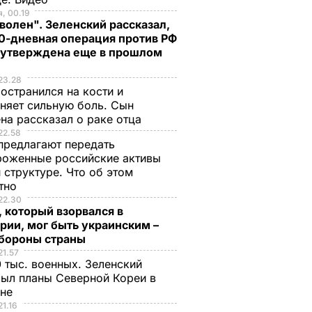
, 00.19
волен". Зеленский рассказал,
0-дневная операция против РФ
 утверждена еще в прошлом
23.28
остранился на кости и
няет сильную боль. Сын
на рассказал о раке отца
22.58
предлагают передать
роженные российские активы
 структуре. Что об этом
стно
22.30
 который взорвался в
рии, мог быть украинским –
бороны страны
21.57
 тыс. военных. Зеленский
ыл планы Северной Кореи в
ине
21.16