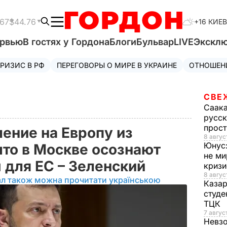
.67
$44.76
+16 КИЕВ
ервью
В гостях у Гордона
Блоги
Бульвар
LIVE
Экскл
РИЗИС В РФ
ПЕРЕГОВОРЫ О МИРЕ В УКРАИНЕ
ОТНОШЕН
СВЕ
Саак
русск
прос
ение на Европу из
8 авгус
Юнус
что в Москве осознают
не ми
 для ЕС – Зеленский
криз
8 авгус
ал також можна прочитати українською
Каза
студе
ТЦК
7 авгус
Невз