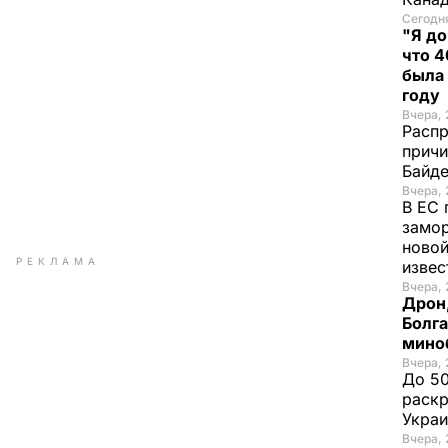
Сегодня
"Я до
что 4
была
году
Вчера, 
Распр
причи
Байде
Вчера, 
В ЕС 
замо
новой
РЕКЛАМА
изве
Вчера, 
Дрон,
Болга
мино
Вчера, 
До 50
раскр
Укра
Вчера, 