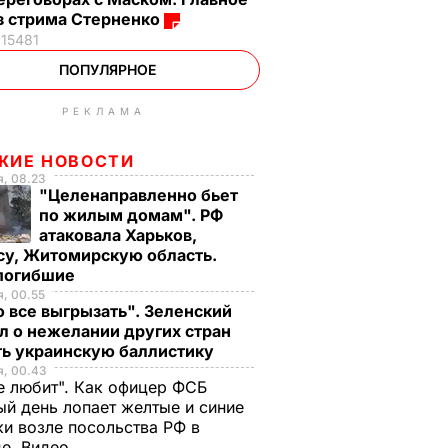
з стрима Стерненко
15481
ПОПУЛЯРНОЕ
РЕКЛАМА
ЖИЕ НОВОСТИ
, 08.23
"Целенаправленно бьет
по жилым домам". РФ
атаковала Харьков,
су, Житомирскую область.
 погибшие
, 00.55
 все выгрызать". Зеленский
л о нежелании других стран
ть украинскую баллистику
я, 00.43
е любит". Как офицер ФСБ
й день лопает желтые и синие
и возле посольства РФ в
де. Видео