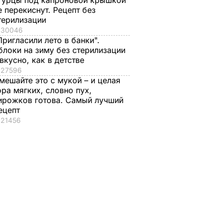
гурцы под капроновой крышкой
е перекиснут. Рецепт без
терилизации
30046
Пригласили лето в банки".
блоки на зиму без стерилизации
 вкусно, как в детстве
27596
мешайте это с мукой – и целая
ора мягких, словно пух,
ирожков готова. Самый лучший
ецепт
21456