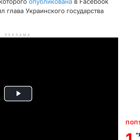
 которого
опубликована
в Facebook
л глава Украинского государства
РЕКЛАМА
P
l
ПОП
a
1
"