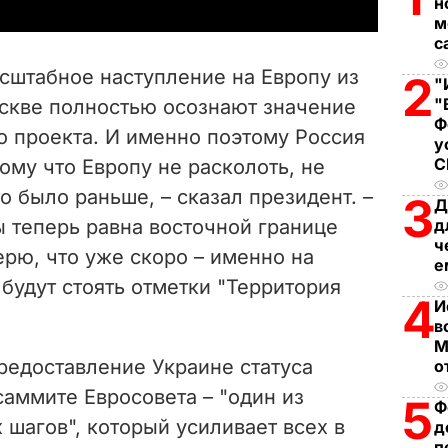
y
н
м
с
V
сштабное наступление на Европу из
2
"
i
"
оскве полностью осознают значение
Ф
о проекта. И именно поэтому Россия
d
у
ому что Европу не расколоть, не
e
то было раньше, – сказал президент. –
3
Д
 теперь равна восточной границе
д
o
ч
ерю, что уже скоро – именно на
е
будут стоять отметки "Территория
4
И
в
М
редоставление Украине статуса
о
саммите Евросовета – "один из
5
Ф
шагов", который усиливает всех в
д
п