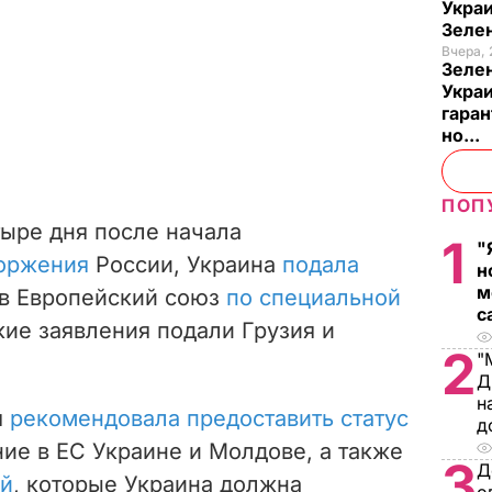
Украи
Зеле
Вчера, 
Зеле
Украи
гаран
но...
ПОП
тыре дня после начала
1
"
оржения
России, Украина
подала
н
м
 в Европейский союз
по специальной
с
акие заявления подали Грузия и
2
"
Д
н
я
рекомендовала предоставить статус
д
ие в ЕС Украине и Молдове, а также
3
Д
ий
, которые Украина должна