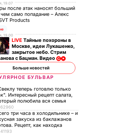
, 19.07
ы после атак наносят больший
 чем само попадание – Алекс
SVT Products
ие
, 19.00
LIVE
Тайные похороны в
Москве, идеи Лукашенко,
закрытое небо. Стрим
анова с Бацман. Видео
Больше новостей
УЛЯРНОЕ БУЛЬВАР
Свеклу теперь готовлю только
ак". Интересный рецепт салата,
оторый полюбила вся семья
62960
сего три часа в холодильнике – и
кусная закуска из баклажанов
отова. Рецепт, как находка
41193