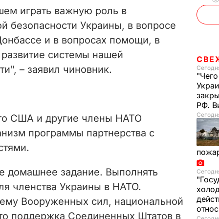
шем играть важную роль в
й безопасности Украины, в вопросе
онбассе и в вопросах помощи, в
а развитие системы нашей
СВЕ
и", – заявил чиновник.
Сегодня
"Чего
Украи
закр
РФ. 
Сегодня
то США и другие члены НАТО
анизм программы партнерства с
стями.
пожа
е домашнее задание. Выполнять
Сегодня
"Госу
ля членства Украины в НАТО.
холод
дейст
ему Вооруженных сил, национальной
отно
что поддержка Соединенных Штатов в
Сегодня