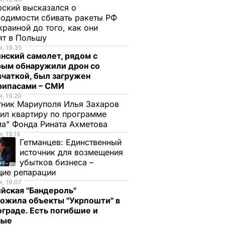
ский высказался о
одимости сбивать ракеты РФ
краиной до того, как они
ят в Польшу
, 19.35
нский самолет, рядом с
рым обнаружили дрон со
чаткой, был загружен
рипасами – СМИ
, 19.20
ник Мариуполя Илья Захаров
ил квартиру по программе
а" Фонда Рината Ахметова
, 19.15
Гетманцев:
Единственный
источник для возмещения
убытков бизнеса –
щие репарации
, 19.07
йская "Бандероль"
ожила объекты "Укрпошти" в
граде. Есть погибшие и
ные