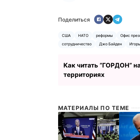
Поделиться
США
НАТО
реформы
Офис през
сотрудничество
Джо Байден
Игор
Как читать ”ГОРДОН” н
территориях
МАТЕРИАЛЫ ПО ТЕМЕ