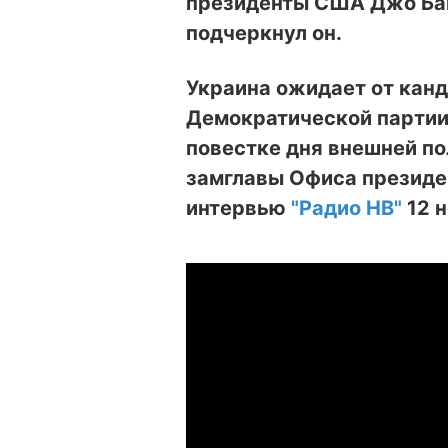
президенты США Джо Бай
подчеркнул он.
Украина ожидает от кан
Демократической партии
повестке дня внешней по
замглавы Офиса президе
интервью
"Радио НВ"
12 н