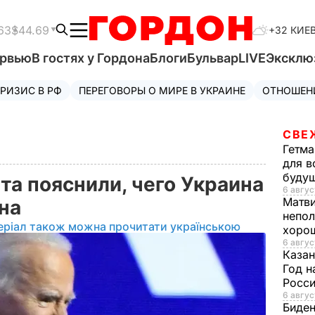
63
$44.69
+32 КИЕ
ервью
В гостях у Гордона
Блоги
Бульвар
LIVE
Эксклю
РИЗИС В РФ
ПЕРЕГОВОРЫ О МИРЕ В УКРАИНЕ
ОТНОШЕН
СВЕ
Гетма
для в
буду
та пояснили, чего Украина
6 авгус
Матв
ена
непол
еріал також можна прочитати українською
хорош
6 авгус
Казан
Год н
Росси
6 авгус
Биде