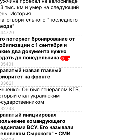
ужчина проехал на велосипеде
,3 тыс. км и умер на следующий
ень. История
лаготворительного "последнего
аезда"
44720
то потеряет бронирование от
обилизации с 1 сентября и
акие два документа нужно
одать до понедельника
35401
рапатый назвал главный
риоритет на фронте
33621
инченко:
Он был генералом КГБ,
оторый стал украинским
осударственником
32733
рапатый инициировал
вольнение командующего
едсилами ВСУ. Его называли
человеком Сырского" – СМИ
29834