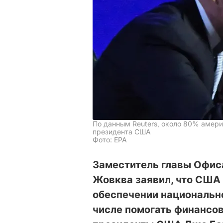
По данным Reuters, около 80% амери
президента США
Фото: EPA
Заместитель главы Офис
Жовква заявил, что США 
обеспечении национально
числе помогать финансов