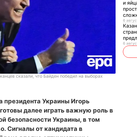
и яйц
прост
слож
6 авгус
Каза
стран
предл
6 авгус
канцев сказали, что Байден победил на выборах
а президента Украины Игорь
готовы далее играть важную роль в
й безопасности Украины, в том
о. Сигналы от кандидата в