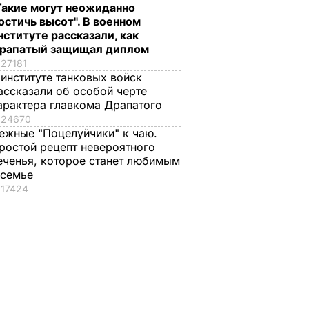
Такие могут неожиданно
остичь высот". В военном
нституте рассказали, как
рапатый защищал диплом
27181
 институте танковых войск
ассказали об особой черте
арактера главкома Драпатого
24670
ежные "Поцелуйчики" к чаю.
ростой рецепт невероятного
еченья, которое станет любимым
 семье
17424