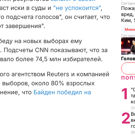
Сегодня
даст иски в суды и
"не успокоится"
,
Пожар
вред,
о подсчета голосов", он считает, что
Ким, 
т завершения".
Мнен
Сегодня
беду на новых выборах ему
. Подсчеты CNN показывают, что за
вало более 74,5 млн избирателей.
Голов
ого агентством Reuters и компанией
ПОП
е выборов, около 80% взрослых
1
"
нение, что
Байден победил на
т
.
к
2
В
в
г