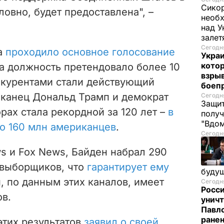
Сикор
ловно, будет предоставлена", –
необх
над У
залет
Сегодня
а
проходило основное голосование
Украи
кото
На должность претендовало более 10
взрыв
нкурентами стали действующий
боеп
канец Дональд Трамп и демократ
Сегодня
Защит
орах стала рекордной за 120 лет –
в
получ
"Вдом
ло 160 млн американцев
.
Сегодня
 и Fox News, Байден набрал 290
 выборщиков, что
гарантирует ему
буду
п, по данным этих каналов, имеет
Сегодня
Росси
в.
уничт
Павло
ране
этих результатов
заявил о своей