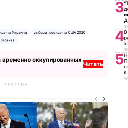
3
"
д
и
Д
4
В
идента Украины
выборы президента США 2020
р
ь Жовква
х
5
Н
а временно оккупированных
П
Читать
п
в
РЕКЛАМА