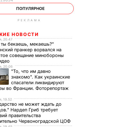
ПОПУЛЯРНОЕ
РЕКЛАМА
ЖИЕ НОВОСТИ
, 20.47
 ты бекаешь, мекаешь?"
нский пранкер ворвался на
ытое совещание минобороны
Видео
, 20.06
"То, что им давно
знакомо". Как украинские
спасатели ликвидируют
ры во Франции. Фоторепортаж
, 19.52
дарство не может ждать до
ов." Нардеп Гриб требует
вий правительства
сительно Червоноградской ЦОФ
, 19.45