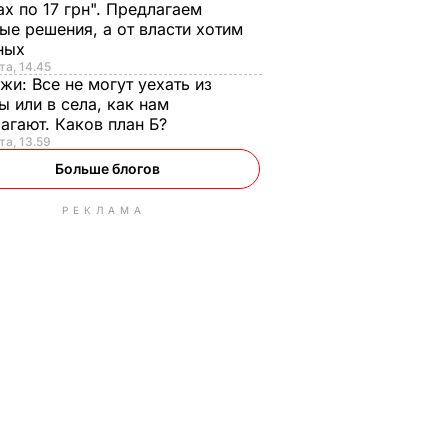
ах по 17 грн". Предлагаем
ые решения, а от власти хотим
ных
та, 14.45
нжи:
Все не могут уехать из
ы или в села, как нам
агают. Каков план Б?
та, 13.59
Больше блогов
РЕКЛАМА