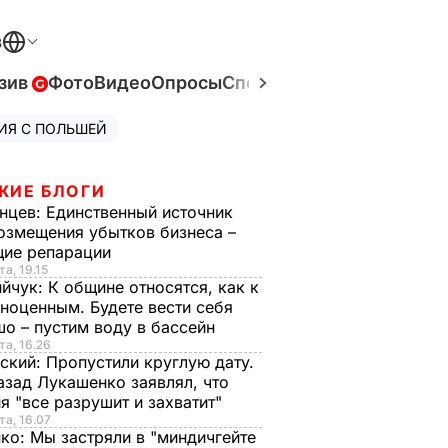
В
зив
Фото
Видео
Опросы
Спецпроекты
Война в Ук
ИЯ С ПОЛЬШЕЙ
ЖИЕ БЛОГИ
нцев:
Единственный источник
озмещения убытков бизнеса –
щие репарации
та, 19.15
ийчук:
К общине относятся, как к
ноценным. Будете вести себя
о – пустим воду в бассейн
та, 16.26
ский:
Пропустили круглую дату.
азад Лукашенко заявлял, что
я "все разрушит и захватит"
та, 16.07
нко:
Мы застряли в "миндичгейте