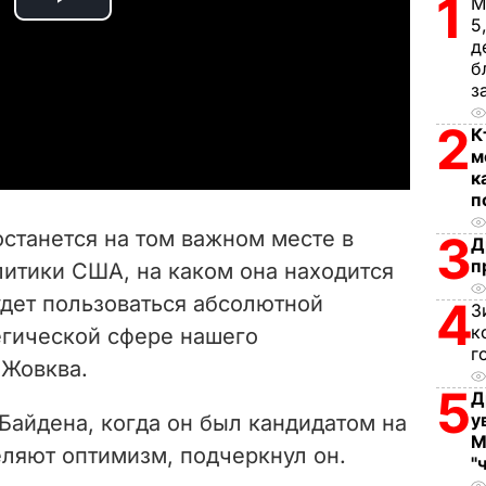
1
М
P
5
д
l
б
з
a
2
К
м
y
к
п
V
останется на том важном месте в
3
Д
i
п
литики США, на каком она находится
удет пользоваться абсолютной
4
d
З
к
гической сфере нашего
e
г
 Жовква.
5
Д
o
у
Байдена, когда он был кандидатом на
М
еляют оптимизм, подчеркнул он.
"