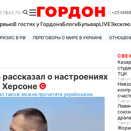
67
$44.76
+25 КИЕ
ервью
В гостях у Гордона
Блоги
Бульвар
LIVE
Эксклю
РИЗИС В РФ
ПЕРЕГОВОРЫ О МИРЕ В УКРАИНЕ
ОТНОШЕН
СВЕ
Каза
студе
ТЦК
 рассказал о настроениях
7 авгус
Невз
м Херсоне
контр
ал також можна прочитати українською
счас
7 авгус
Леви
союзн
драла
7 август
Жори