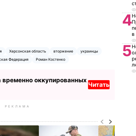
с
4
Н
П
п
в
5
Н
я
Херсонская область
вторжение
украинцы
о
р
ская Федерация
Роман Костенко
л
а временно оккупированных
Читать
РЕКЛАМА