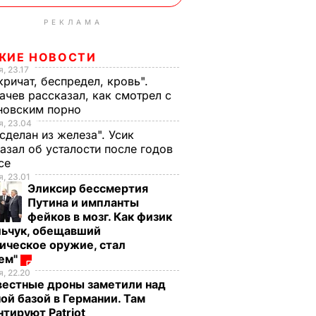
РЕКЛАМА
ЖИЕ НОВОСТИ
, 23.17
кричат, беспредел, кровь".
чев рассказал, как смотрел с
новским порно
, 23.04
 сделан из железа". Усик
азал об усталости после годов
ксе
, 23.01
Эликсир бессмертия
Путина и импланты
фейков в мозг. Как физик
льчук, обещавший
ическое оружие, стал
оем"
, 22.20
вестные дроны заметили над
ой базой в Германии. Там
тируют Patriot