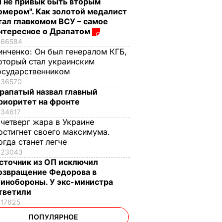
Я не привык быть вторым
омером". Как золотой медалист
тал главкомом ВСУ – самое
нтересное о Драпатом
66584
инченко:
Он был генералом КГБ,
оторый стал украинским
осударственником
36570
рапатый назвал главный
риоритет на фронте
34617
 четверг жара в Украине
остигнет своего максимума.
огда станет легче
23043
сточник из ОП исключил
озвращение Федорова в
инобороны. У экс-министра
тветили
17625
ПОПУЛЯРНОЕ