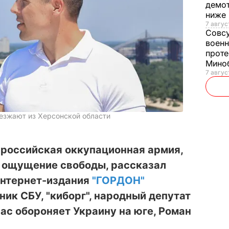
демот
ниже
7 авгус
Совс
военн
проте
Мино
7 авгус
уезжают из Херсонской области
т российская оккупационная армия,
 ощущение свободы, рассказал
интернет-издания
"ГОРДОН"
ик СБУ, "киборг", народный депутат
час обороняет Украину на юге, Роман