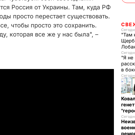
o
тся Россия от Украины. Там, куда РФ
оды просто перестает существовать.
СВЕ
се, чтобы просто это сохранить.
Сегодня
у, которая все же у нас была", –
"Там 
Щерба
Лоба
Сегодня
"Я не
расск
в бо
Сегодня
Кова
генет
"гер
Сегодня
Неиз
военн
ремон