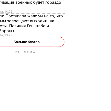
ивация военных будет гораздо
та, 14.06
ун:
Поступали жалобы на то, что
ым запрещают выходить на
сты. Позиция Генштаба и
бороны
та, 13.22
Больше блогов
РЕКЛАМА