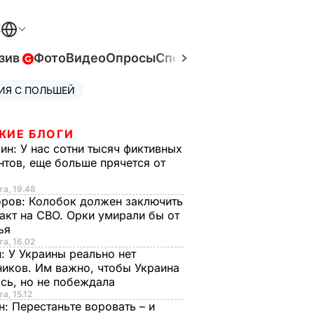
В
зив
Фото
Видео
Опросы
Спецпроекты
Война в Ук
ИЯ С ПОЛЬШЕЙ
ЖИЕ БЛОГИ
рин:
У нас сотни тысяч фиктивных
нтов, еще больше прячется от
та, 19.48
оров:
Колобок должен заключить
акт на СВО. Орки умирали бы от
тья
та, 16.02
н:
У Украины реально нет
иков. Им важно, чтобы Украина
сь, но не побеждала
а, 15.12
н:
Перестаньте воровать – и