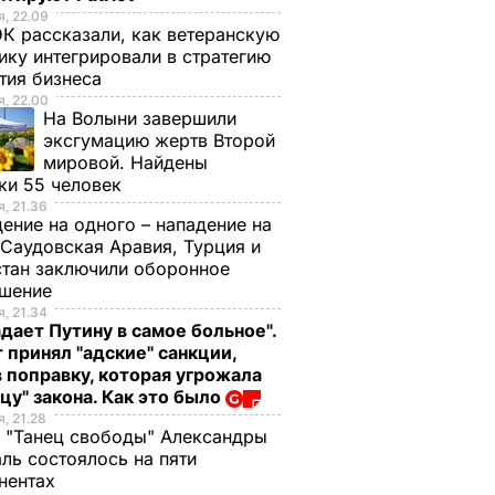
, 22.09
К рассказали, как ветеранскую
ику интегрировали в стратегию
тия бизнеса
, 22.00
На Волыни завершили
эксгумацию жертв Второй
мировой. Найдены
ки 55 человек
, 21.36
ение на одного – нападение на
 Саудовская Аравия, Турция и
тан заключили оборонное
ашение
, 21.34
дает Путину в самое больное".
 принял "адские" санкции,
 поправку, которая угрожала
цу" закона. Как это было
, 21.28
 "Танец свободы" Александры
ль состоялось на пяти
нентах