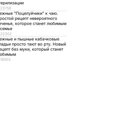
терилизации
23758
ежные "Поцелуйчики" к чаю.
ростой рецепт невероятного
еченья, которое станет любимым
 семье
22302
ежные и пышные кабачковые
ладьи просто тают во рту. Новый
ецепт без муки, который станет
юбимым
16503