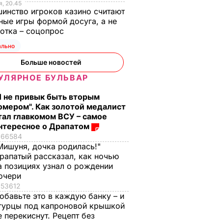
, 20.45
инство игроков казино считают
ные игры формой досуга, а не
отка – соцопрос
ально
Больше новостей
УЛЯРНОЕ БУЛЬВАР
Я не привык быть вторым
омером". Как золотой медалист
тал главкомом ВСУ – самое
нтересное о Драпатом
66584
Мишуня, дочка родилась!"
рапатый рассказал, как ночью
а позициях узнал о рождении
очери
53612
обавьте это в каждую банку – и
гурцы под капроновой крышкой
е перекиснут. Рецепт без