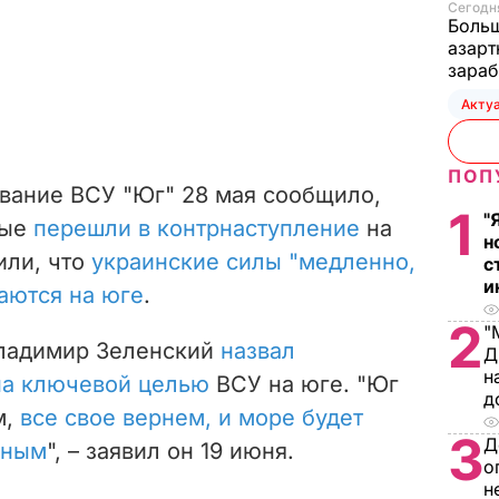
Сегодня
Больш
азарт
зараб
Акту
ПОП
вание ВСУ "Юг" 28 мая сообщило,
1
"
ные
перешли в контрнаступление
на
н
или, что
украинские силы "медленно,
с
и
аются на юге
.
2
"
ладимир Зеленский
назвал
Д
н
на ключевой целью
ВСУ на юге. "Юг
д
м,
все свое вернем, и море будет
3
Д
сным
", – заявил он 19 июня.
о
н