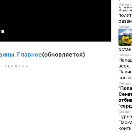
Сегодня
В ДТЭ
полит
разви
Сегодня
остан
аины. Главное
(обновляется)
Сегодня
Напад
всех.
РЕКЛАМА
Пакис
согл
Сегодня
"Попа
Сенат
отбив
"серд
Сегодня
Турне
Паска
конти