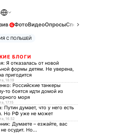
В
зив
Фото
Видео
Опросы
Спецпроекты
Война в Ук
ИЯ С ПОЛЬШЕЙ
ЖИЕ БЛОГИ
ая:
Я отказалась от новой
ной формы детям. Не уверена,
на пригодится
та, 18.19
енко:
Российские танкеры
у-то боятся идти домой из
орного моря
а, 17.15
а:
Путин думает, что у него есть
. Но РФ уже не может
та, 16.52
рник:
Думаете – езжайте, вас
 не осудит. Но...