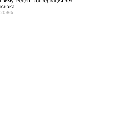
а зиму. Рецепт консервации без
еснока
20965