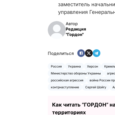
заместитель начальни
управления Генераль
Автор
Редакция
"Гордон"
Поделиться
Россия
Украина
Херсон
Кремл
Министерство обороны Украины
агре
российская агрессия
война России п
контрнаступление
Сергей Шойгу
А
Как читать ”ГОРДОН” н
территориях