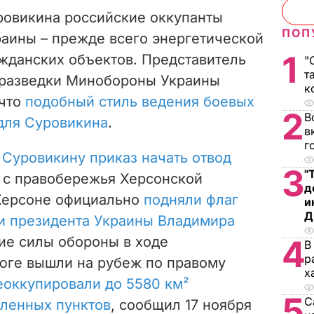
ровикина российские оккупанты
ПОП
аины – прежде всего энергетической
1
жданских объектов. Представитель
"
т
 разведки Минобороны Украины
к
 что
подобный стиль ведения боевых
2
В
для Суровикина
.
в
г
 Суровикину приказ начать отвод
3
"
 с правобережья Херсонской
д
 Херсоне официально
подняли флаг
и
Д
ии президента Украины Владимира
кие силы обороны в ходе
4
В
р
 юге вышли на рубеж по правому
х
еоккупировали до 5580 км²
5
С
еленных пунктов
, сообщил 17 ноября