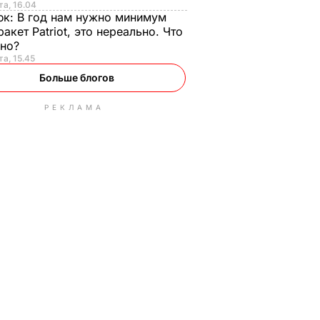
та, 16.04
юк:
В год нам нужно минимум
ракет Patriot, это нереально. Что
ьно?
та, 15.45
Больше блогов
РЕКЛАМА