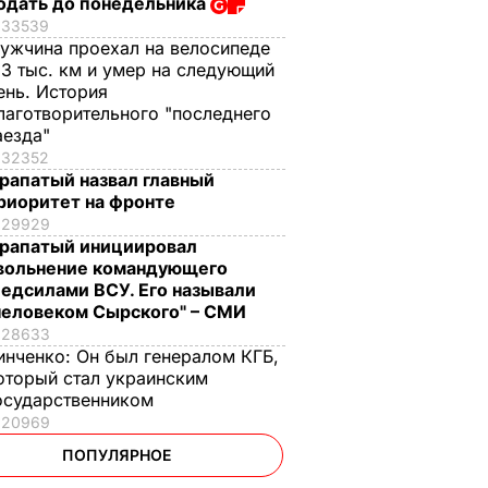
одать до понедельника
33539
ужчина проехал на велосипеде
,3 тыс. км и умер на следующий
ень. История
лаготворительного "последнего
аезда"
32352
рапатый назвал главный
риоритет на фронте
29929
рапатый инициировал
вольнение командующего
едсилами ВСУ. Его называли
человеком Сырского" – СМИ
28633
инченко:
Он был генералом КГБ,
оторый стал украинским
осударственником
20969
ПОПУЛЯРНОЕ