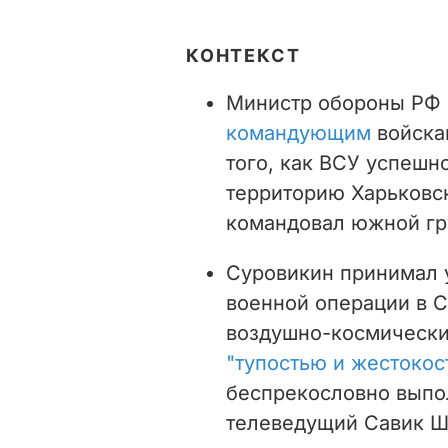
КОНТЕКСТ
Министр обороны РФ
командующим
войскам
того, как ВСУ успешн
территорию Харьковск
командовал южной гр
Суровикин принимал у
военной операции в С
воздушно-космическ
"тупостью и жестоко
беспрекословно выпо
телеведущий Савик Ш