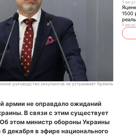
5 авгус
Яцен
1500 
реал
5 авгус
оенное руководство оккупантов не устраивает Кремль
й армии не оправдало ожиданий
краины. В связи с этим существует
 Об этом министр обороны Украины
 6 декабря в эфире национального