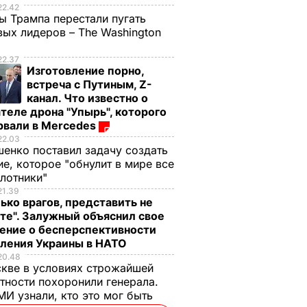
22.42
ы Трампа перестали пугать
ых лидеров – The Washington
22.37
Изготовление порно,
встреча с Путиным, Z-
канал. Что известно о
теле дрона "Упырь", которого
рвали в Mercedes
22.03
енко поставил задачу создать
е, которое "обнулит в мире все
илотники"
21.39
ько врагов, представить не
те". Залужный объяснил свое
ение о бесперспективности
пления Украины в НАТО
20.48
кве в условиях строжайшей
тности похоронили генерала.
И узнали, кто это мог быть