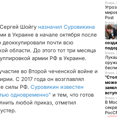
Вчера, 
Угроз
миров
Post
Вчера, 
 Сергей Шойгу
назначил Суровикина
и в Украине в начале октября после
о деоккупировали почти всю
созда
подо
ой области. До этого тот три месяца
Вчера, 
Лукаш
уппировкой армии РФ в Украине.
оружи
бесп
частие во Второй чеченской войне и
Вчера, 
"Стол
ирии. С 2017 года он возглавлял
може
ие силы РФ.
Суровикин известен
заявл
всту
стью одновременно"
и тем, что готов
Вчера, 
лнить любой приказ, отметил
В Мос
секре
устер.
РосСМ