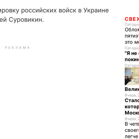
ировку российских войск в Украине
гей Суровикин.
СВЕ
Сегодня
Облом
пятиэ
это м
РЕКЛАМА
Сегодня
"Я не
покин
Сегодня
Велик
Вчера, 
Стало
котор
Моск
Вчера, 
В чет
своег
легч