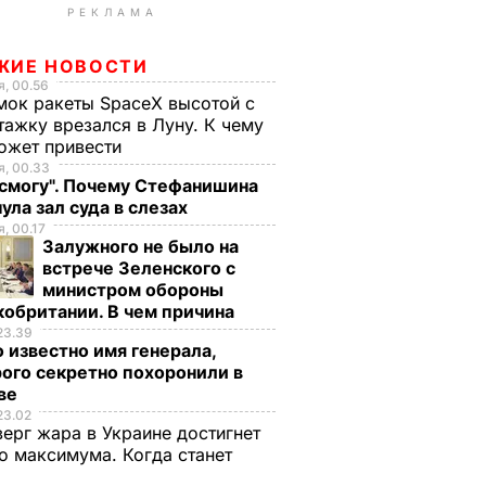
РЕКЛАМА
ЖИЕ НОВОСТИ
, 00.56
ок ракеты SpaceX высотой с
тажку врезался в Луну. К чему
ожет привести
, 00.33
 смогу". Почему Стефанишина
ула зал суда в слезах
, 00.17
Залужного не было на
встрече Зеленского с
министром обороны
обритании. В чем причина
23.39
 известно имя генерала,
ого секретно похоронили в
ве
23.02
верг жара в Украине достигнет
о максимума. Когда станет
е