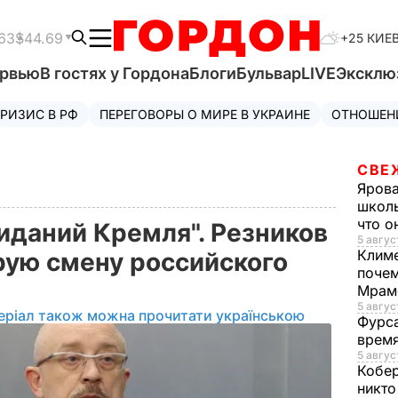
63
$44.69
+25 КИЕ
ервью
В гостях у Гордона
Блоги
Бульвар
LIVE
Эксклю
РИЗИС В РФ
ПЕРЕГОВОРЫ О МИРЕ В УКРАИНЕ
ОТНОШЕН
СВЕ
Яров
школь
что о
иданий Кремля". Резников
5 авгус
Клим
рую смену российского
почем
Мрам
5 август
еріал також можна прочитати українською
Фурс
время
5 авгус
Кобе
никто