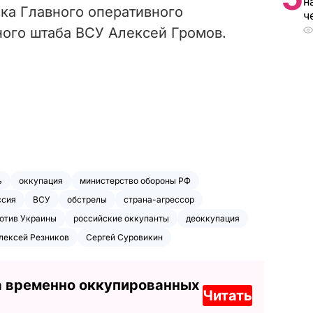
н
ка Главного оперативного
ч
ного штаба ВСУ Алексей Громов.
ь
оккупация
министерство обороны РФ
ссия
ВСУ
обстрелы
страна-агрессор
ротив Украины
российские оккупанты
деоккупация
лексей Резников
Сергей Суровикин
а временно оккупированных
Читать