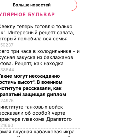
Больше новостей
УЛЯРНОЕ БУЛЬВАР
Свеклу теперь готовлю только
ак". Интересный рецепт салата,
оторый полюбила вся семья
50237
сего три часа в холодильнике – и
кусная закуска из баклажанов
отова. Рецепт, как находка
38644
Такие могут неожиданно
остичь высот". В военном
нституте рассказали, как
рапатый защищал диплом
24975
 институте танковых войск
ассказали об особой черте
арактера главкома Драпатого
21660
амая вкусная кабачковая икра