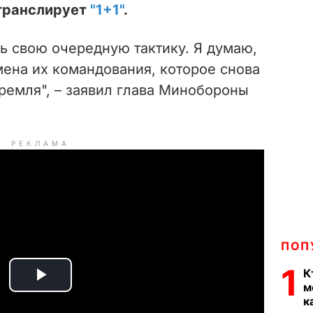
транслирует
"1+1"
.
ть свою очередную тактику. Я думаю,
мена их командования, которое снова
ремля", – заявил глава Минобороны
РЕКЛАМА
ПОП
1
К
P
м
к