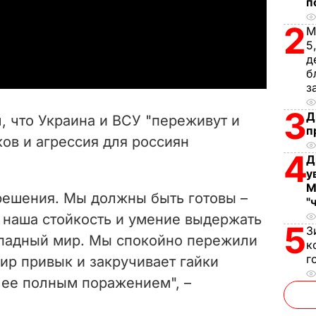
п
l
2
М
a
5
д
y
б
з
V
3
Д
, что Украина и ВСУ "переживут и
п
i
ов и агрессия для россиян
4
Д
d
у
М
e
 решения. Мы должны быть готовы –
"
 наша стойкость и умение выдержать
5
o
З
западный мир. Мы спокойно пережили
к
г
Мир привык и закручивает гайки
 ее полным поражением", –