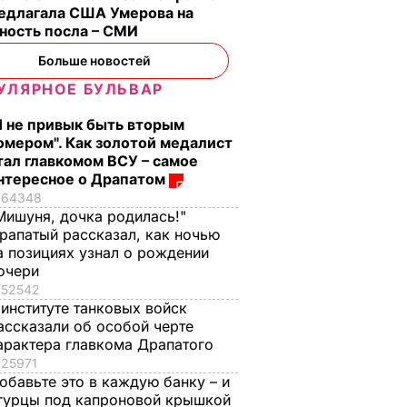
редлагала США Умерова на
ность посла – СМИ
Больше новостей
УЛЯРНОЕ БУЛЬВАР
Я не привык быть вторым
омером". Как золотой медалист
тал главкомом ВСУ – самое
нтересное о Драпатом
64348
Мишуня, дочка родилась!"
рапатый рассказал, как ночью
а позициях узнал о рождении
очери
52542
 институте танковых войск
ассказали об особой черте
арактера главкома Драпатого
25971
обавьте это в каждую банку – и
гурцы под капроновой крышкой