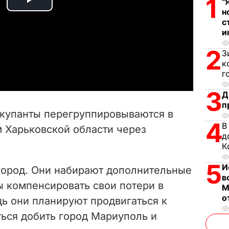
1
"
P
н
с
l
и
2
a
З
к
г
y
3
Д
V
п
оккупанты перегруппировываются в
i
4
В
 Харьковской области через
д
d
К
5
И
e
город. Они набирают дополнительные
в
ы компенсировать свои потери в
М
o
о
ь они планируют продвигаться к
ться добить город Мариуполь и