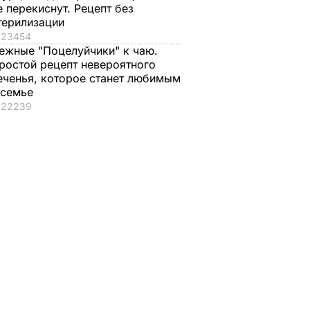
е перекиснут. Рецепт без
терилизации
23454
ежные "Поцелуйчики" к чаю.
ростой рецепт невероятного
еченья, которое станет любимым
 семье
22239