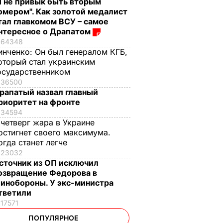
Я не привык быть вторым
омером". Как золотой медалист
тал главкомом ВСУ – самое
нтересное о Драпатом
64348
инченко:
Он был генералом КГБ,
оторый стал украинским
осударственником
36500
рапатый назвал главный
риоритет на фронте
34594
 четверг жара в Украине
остигнет своего максимума.
огда станет легче
23032
сточник из ОП исключил
озвращение Федорова в
инобороны. У экс-министра
тветили
17571
ПОПУЛЯРНОЕ