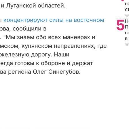
н
и Луганской областей.
с
ты
концентрируют силы на восточном
5
Н
П
ова, сообщили в
п
 "Мы знаем обо всех маневрах и
в
мском, купянском направлениях, где
 железную дорогу. Наши
егда готовы к обороне и держат
ава региона Олег Синегубов.