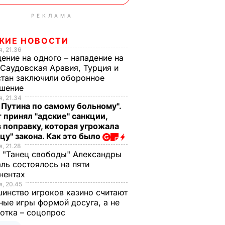
РЕКЛАМА
ЖИЕ НОВОСТИ
, 21.36
ение на одного – нападение на
 Саудовская Аравия, Турция и
тан заключили оборонное
ашение
, 21.34
 Путина по самому больному".
 принял "адские" санкции,
 поправку, которая угрожала
цу" закона. Как это было
, 21.28
 "Танец свободы" Александры
ль состоялось на пяти
нентах
, 20.45
инство игроков казино считают
ные игры формой досуга, а не
отка – соцопрос