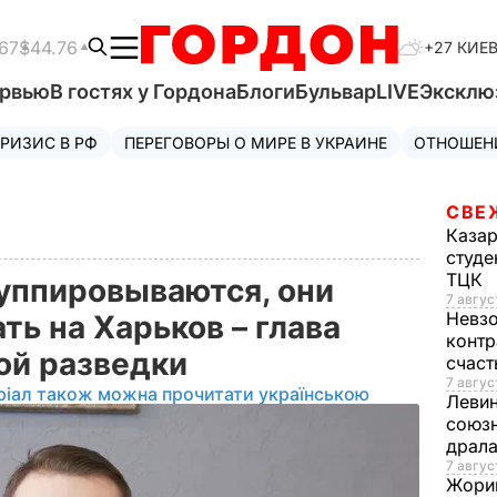
67
$44.76
+27 КИЕ
ервью
В гостях у Гордона
Блоги
Бульвар
LIVE
Эксклю
РИЗИС В РФ
ПЕРЕГОВОРЫ О МИРЕ В УКРАИНЕ
ОТНОШЕН
СВЕ
Каза
студе
ТЦК
уппировываются, они
7 авгус
Невз
ь на Харьков – глава
контр
ой разведки
счас
7 авгус
ріал також можна прочитати українською
Леви
союзн
драла
7 август
Жори