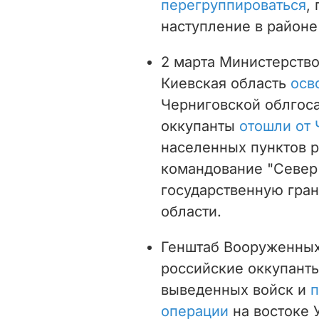
перегруппироваться
,
наступление в районе
2 марта Министерство
Киевская область
осв
Черниговской облгоса
оккупанты
отошли от 
населенных пунктов р
командование "Севе
государственную гра
области.
Генштаб Вооруженных 
российские оккупант
выведенных войск и
п
операции
на востоке 