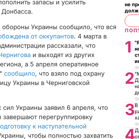
 пополнить запасы и усилить
не п
долж
 Донбасса.
 обороны Украины сообщило, что вся
ПОП
обождена от оккупантов
. 4 марта в
1
"
дминистрации рассказали, что
н
Чернигова
и выходят из других
с
и
егиона, а 5 апреля оперативное
2
р"
сообщило
, что взяло под охрану
"
Д
ницу Украины в Черниговской
н
д
3
В
сил Украины заявил 6 апреля, что
р
ы завершают перегруппировку
х
одготовку к наступательной
4
Д
Украины, чтобы полностью захватить
о