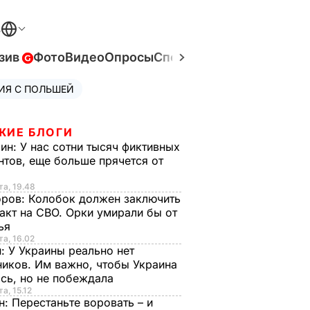
В
зив
Фото
Видео
Опросы
Спецпроекты
Война в Ук
ИЯ С ПОЛЬШЕЙ
ЖИЕ БЛОГИ
рин:
У нас сотни тысяч фиктивных
нтов, еще больше прячется от
та, 19.48
оров:
Колобок должен заключить
акт на СВО. Орки умирали бы от
тья
та, 16.02
н:
У Украины реально нет
иков. Им важно, чтобы Украина
сь, но не побеждала
а, 15.12
н:
Перестаньте воровать – и