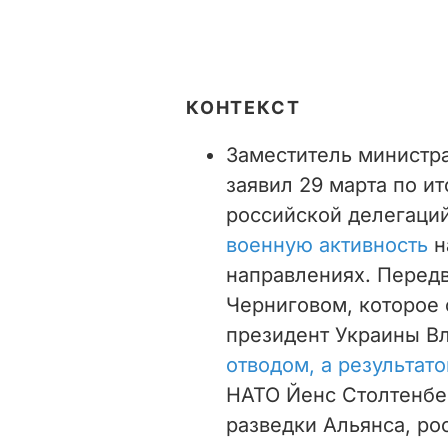
КОНТЕКСТ
Заместитель министр
заявил 29 марта по и
российской делегаций
военную активность
н
направлениях. Перед
Черниговом, которое
президент Украины В
отводом, а результат
НАТО Йенс Столтенбер
разведки Альянса, ро