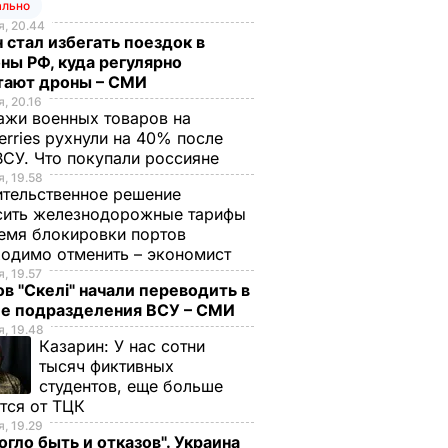
ально
, 20.44
 стал избегать поездок в
ны РФ, куда регулярно
тают дроны – СМИ
, 20.16
жи военных товаров на
erries рухнули на 40% после
ВСУ. Что покупали россияне
, 19.58
тельственное решение
сить железнодорожные тарифы
емя блокировки портов
одимо отменить – экономист
, 19.57
в "Скелі" начали переводить в
ие подразделения ВСУ – СМИ
, 19.48
Казарин:
У нас сотни
тысяч фиктивных
студентов, еще больше
тся от ТЦК
, 19.29
огло быть и отказов". Украина