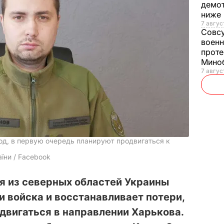
демот
ниже
7 авгус
Совс
военн
проте
Мино
7 авгус
од, в первую очередь планируют продвигаться к
їни / Facebook
я из северных областей Украины
 войска и восстанавливает потери,
двигаться в направлении Харькова.