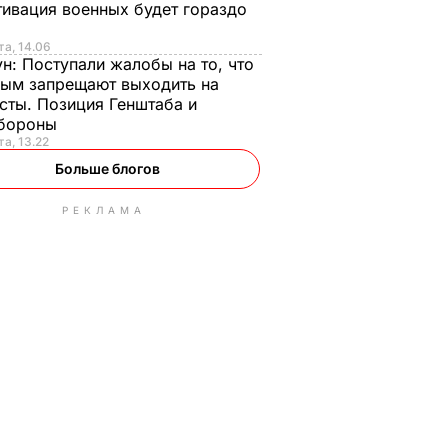
ивация военных будет гораздо
та, 14.06
ун:
Поступали жалобы на то, что
ым запрещают выходить на
сты. Позиция Генштаба и
бороны
та, 13.22
Больше блогов
РЕКЛАМА