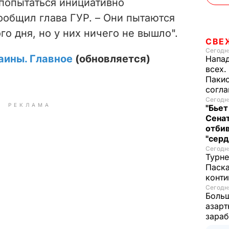
 попытаться инициативно
сообщил глава ГУР. – Они пытаются
го дня, но у них ничего не вышло".
СВЕ
Сегодня
аины. Главное
(обновляется)
Напад
всех.
Пакис
согл
Сегодня
РЕКЛАМА
"Бьет
Сенат
отбив
"серд
Сегодня
Турне
Паска
конти
Сегодня
Больш
азарт
зараб