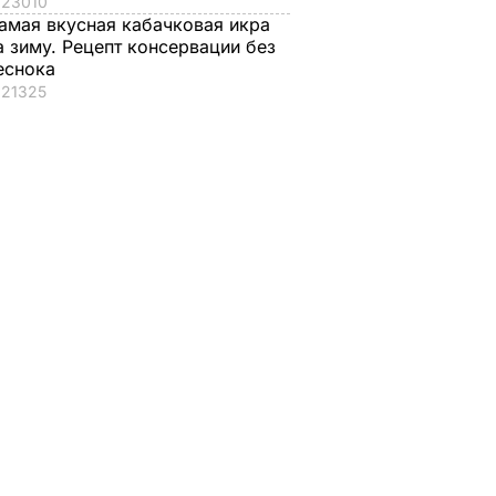
23010
амая вкусная кабачковая икра
а зиму. Рецепт консервации без
еснока
21325
, что
одолжит
ть
НА В
АИНЕ