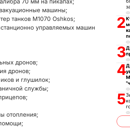
алибра 70 мм на пикапах;
б
i
з
эвакуационные машины;
2
ртер танков М1070 Oshkos;
К
d
м
истанционно управляемых машин
к
e
п
o
3
Д
п
ьных дронов;
4
Д
ия дронов;
у
М
иков и глушилок;
"
аничной службы;
5
З
прицепов;
к
г
ы отопления;
помощи;