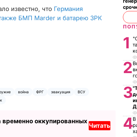
генер
сроч
ало известно, что
Германия
также БМП Marder и батарею ЗРК
ПОП
1
"
т
к
2
В
в
г
3
"
ружие
война
ФРГ
эвакуация
ВСУ
д
и
ик
Д
4
В
а временно оккупированных
Читать
р
х