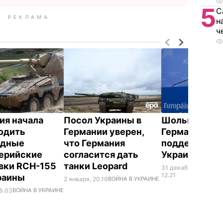
5
С
РЕКЛАМА
н
ч
ия начала
Посол Украины в
Шольц заявил
одить
Германии уверен,
Германия пр
одные
что Германия
поддержива
ерийские
согласится дать
Украину
вки RCH-155
танки Leopard
31 декабря,
ВОЙ
УКР
12.21
раины
2 января, 20.19
ВОЙНА В УКРАИНЕ
18.03
ВОЙНА В УКРАИНЕ