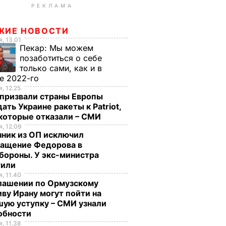
РЕКЛАМА
ЖИЕ НОВОСТИ
, 13.01
Пекар:
Мы можем
позаботиться о себе
только сами, как и в
е 2022-го
, 12.25
призвали страны Европы
ать Украине ракеты к Patriot,
екоторые отказали – СМИ
, 12.09
чник из ОП исключил
ращение Федорова в
бороны. У экс-министра
тили
, 11.40
глашении по Ормузскому
ву Ирану могут пойти на
ую уступку – СМИ узнали
обности
, 11.38