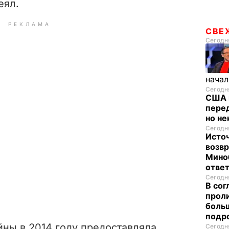
еял.
РЕКЛАМА
СВЕ
Сегодня
начал
Сегодня
США 
перед
но н
Сегодня
Исто
возв
Мино
отве
Сегодня
В со
проли
больш
подр
йны в 2014 году предоставляла
Сегодня