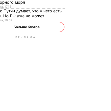
орного моря
а, 17.15
а:
Путин думает, что у него есть
. Но РФ уже не может
та, 16.52
Больше блогов
РЕКЛАМА