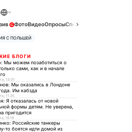
В
зив
Фото
Видео
Опросы
Спецпроекты
Война в Ук
ИЯ С ПОЛЬШЕЙ
ЖИЕ БЛОГИ
р:
Мы можем позаботиться о
только сами, как и в начале
-го
та, 13.01
анов:
Мы оказались в Лондоне
года. Им кабзда
та, 11.25
ая:
Я отказалась от новой
ной формы детям. Не уверена,
на пригодится
та, 18.19
енко:
Российские танкеры
у-то боятся идти домой из