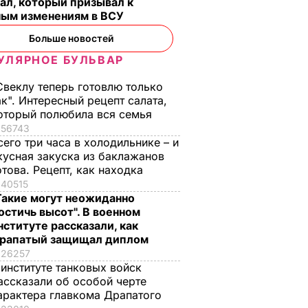
ал, который призывал к
ным изменениям в ВСУ
Больше новостей
УЛЯРНОЕ БУЛЬВАР
Свеклу теперь готовлю только
ак". Интересный рецепт салата,
оторый полюбила вся семья
56743
сего три часа в холодильнике – и
кусная закуска из баклажанов
отова. Рецепт, как находка
40515
Такие могут неожиданно
остичь высот". В военном
нституте рассказали, как
рапатый защищал диплом
26257
 институте танковых войск
ассказали об особой черте
арактера главкома Драпатого