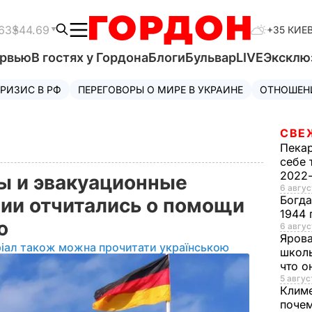
63
$44.69
+35 КИЕ
ервью
В гостях у Гордона
Блоги
Бульвар
LIVE
Эксклю
РИЗИС В РФ
ПЕРЕГОВОРЫ О МИРЕ В УКРАИНЕ
ОТНОШЕН
СВЕ
Пека
себе 
2022
ы и эвакуационные
6 авгус
Богд
ии отчитались о помощи
1944 
лю
6 авгус
Яров
іал також можна прочитати українською
школь
что о
5 авгус
Клим
почем