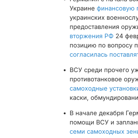
Украине
финансовую
украинских военносл
предоставления оруж
вторжения РФ
24 фев
позицию по вопросу п
согласилась поставля
ВСУ среди прочего у
противотанковое ору
самоходные установк
каски, обмундировани
В начале декабря Гер
помощи ВСУ и заплан
семи самоходных зен