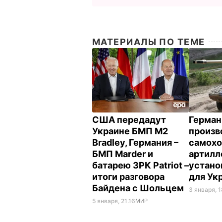
МАТЕРИАЛЫ ПО ТЕМЕ
США передадут
Герман
Украине БМП M2
произв
Bradley, Германия –
самох
БМП Marder и
артилл
батарею ЗРК Patriot –
устано
итоги разговора
для Ук
Байдена с Шольцем
3 января, 
5 января, 21.16
МИР