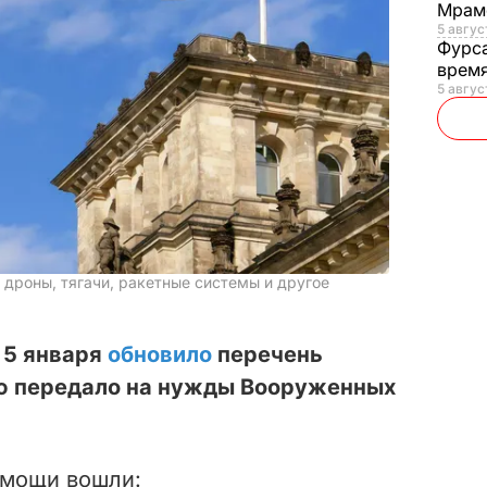
Мрам
5 август
Фурс
время
5 авгус
 дроны, тягачи, ракетные системы и другое
 5 января
обновило
перечень
ю передало на нужды Вооруженных
омощи вошли: