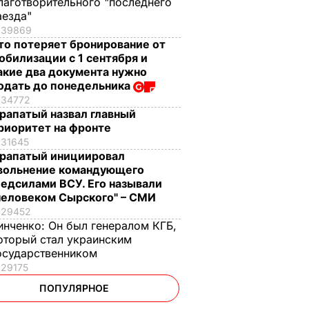
лаготворительного "последнего
аезда"
39869
то потеряет бронирование от
обилизации с 1 сентября и
акие два документа нужно
одать до понедельника
34772
рапатый назвал главный
риоритет на фронте
31645
рапатый инициировал
вольнение командующего
едсилами ВСУ. Его называли
человеком Сырского" – СМИ
29452
инченко:
Он был генералом КГБ,
оторый стал украинским
осударственником
29175
ПОПУЛЯРНОЕ