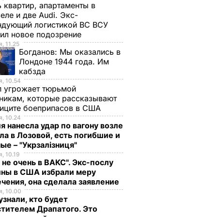
 квартир, апартаменты в
еле и две Audi. Экс-
ндующий логистикой ВС ВСУ
ил новое подозрение
, 11.25
Богданов:
Мы оказались в
Лондоне 1944 года. Им
кабзда
, 10.54
п угрожает тюрьмой
никам, которые рассказывают
фиците боеприпасов в США
, 10.24
я нанесла удар по вагону возле
ла в Лозовой, есть погибшие и
ые – "Укрзалізниця"
, 10.19
 не очень в ВАКС". Экс-послу
ины в США избрали меру
чения, она сделала заявление
, 10.00
знали, кто будет
тителем Драпатого. Это