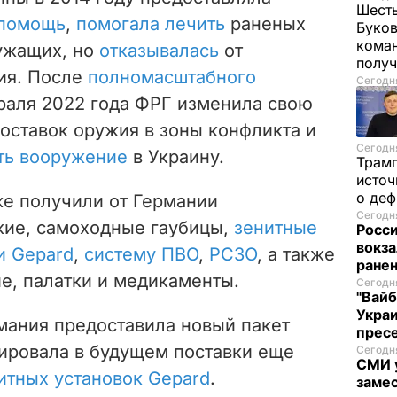
Шесть
 помощь
,
помогала лечить
раненых
Буков
кома
ужащих, но
отказывалась
от
получ
ия. После
полномасштабного
Сегодня
раля 2022 года ФРГ изменила свою
оставок оружия в зоны конфликта и
Сегодня
ть вооружение
в Украину.
Трам
источ
о де
же получили от Германии
Сегодня
жие, самоходные гаубицы,
зенитные
Росси
вокза
и Gepard
,
систему ПВО
,
РСЗО
, а также
ранен
е, палатки и медикаменты.
Сегодня
"Вайб
Укра
мания предоставила новый пакет
пресе
ировала в будущем поставки еще
Сегодня
СМИ у
итных установок Gepard
.
замес