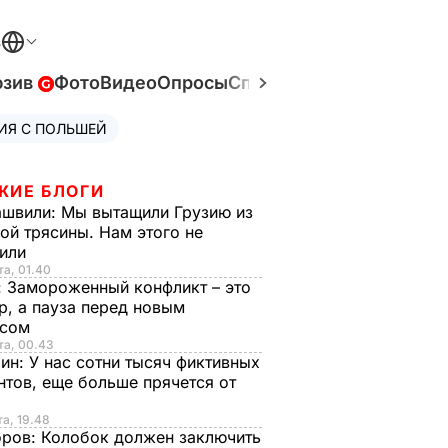
В
юзив
Фото
Видео
Опросы
Спецпроекты
Война в У
ИЯ С ПОЛЬШЕЙ
ЖИЕ БЛОГИ
ашвили:
Мы вытащили Грузию из
ой трясины. Нам этого не
тили
та, 01.40
:
Замороженный конфликт – это
р, а пауза перед новым
исом
та, 00.43
рин:
У нас сотни тысяч фиктивных
нтов, еще больше прячется от
та, 19.48
оров:
Колобок должен заключить