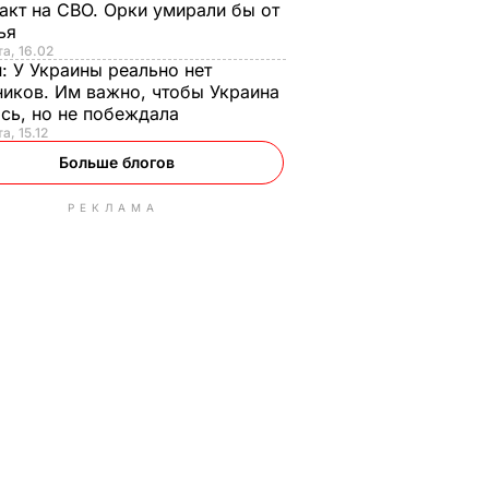
акт на СВО. Орки умирали бы от
тья
та, 16.02
н:
У Украины реально нет
иков. Им важно, чтобы Украина
сь, но не побеждала
а, 15.12
Больше блогов
РЕКЛАМА