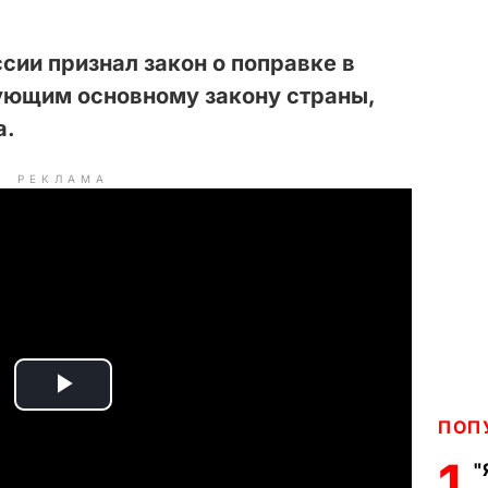
сии признал закон о поправке в
ующим основному закону страны,
а.
РЕКЛАМА
P
ПОП
l
1
"