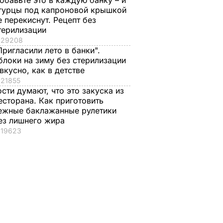
обавьте это в каждую банку – и
гурцы под капроновой крышкой
е перекиснут. Рецепт без
терилизации
29208
Пригласили лето в банки".
блоки на зиму без стерилизации
 вкусно, как в детстве
21855
ости думают, что это закуска из
есторана. Как приготовить
ежные баклажанные рулетики
ез лишнего жира
19623