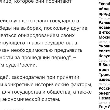
лицо, которое они посчитают
"своб
облас
пред
Сегодня
действующего главы государства
Рань
новые
беды на выборах, поскольку другие
Витко
иваться обнародованием своих
Моск
твующего главы государства, а
Сегодня
Украи
язан необходимостью предъявить
систе
безу
ности за прошедший период", –
Сегодня
м суде России.
В Бол
дрон 
Транс
удей,
законодатели при принятии
изве
 и конкретные исторические факторы,
Сегодня
Росси
 для государства и общества, а также
энер
Неза
и экономической систем.
Сегодня
Еще 8