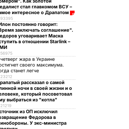
омером". Как золотой
едалист стал главкомом ВСУ –
амое интересное о Драпатом
93395
Илон постоянно говорит:
Время заключать соглашение".
едоров уговаривает Маска
ступить в отношении Starlink –
СМИ
56975
 четверг жара в Украине
остигнет своего максимума.
огда станет легче
23212
рапатый рассказал о самой
линной ночи в своей жизни и о
еловеке, который посоветовал
му выбраться из "котла"
21219
сточник из ОП исключил
озвращение Федорова в
инобороны. У экс-министра
тветили