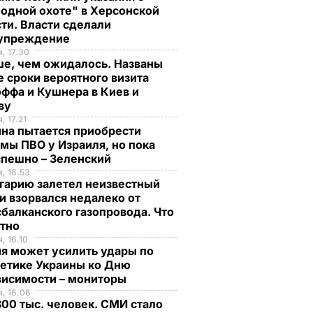
одной охоте" в Херсонской
ти. Власти сделали
упреждение
, 17.30
ше, чем ожидалось. Названы
 сроки вероятного визита
ффа и Кушнера в Киев и
ву
, 17.21
на пытается приобрести
мы ПВО у Израиля, но пока
спешно – Зеленский
, 16.53
гарию залетел неизвестный
и взорвался недалеко от
балканского газопровода. Что
стно
, 16.10
я может усилить удары по
гетике Украины ко Дню
висимости – мониторы
, 16.06
00 тыс. человек. СМИ стало