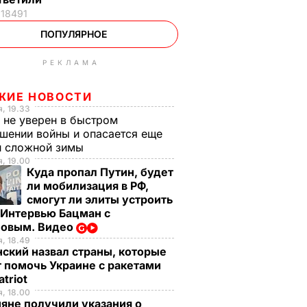
18491
ПОПУЛЯРНОЕ
РЕКЛАМА
ЖИЕ НОВОСТИ
, 19.33
 не уверен в быстром
шении войны и опасается еще
й сложной зимы
, 19.00
Куда пропал Путин, будет
ли мобилизация в РФ,
смогут ли элиты устроить
 Интервью Бацман с
овым. Видео
, 18.49
ский назвал страны, которые
 помочь Украине с ракетами
atriot
, 18.00
яне получили указания о