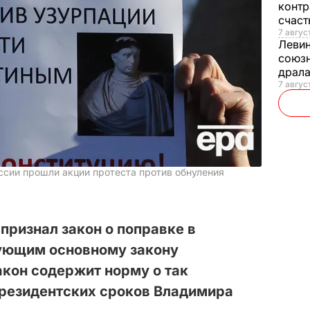
контр
счас
7 авгус
Леви
союзн
драла
7 август
ссии прошли акции протеста против обнуления
признал закон о поправке в
ующим основному закону
акон содержит норму о так
резидентских сроков Владимира