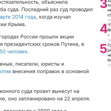
3
Д
остязательность, объяснила
о
а суда. Последний раз суд проводил
н
с
арте 2014 года
, когда изучал
4
сии Крыма.
"
Я
–
 городах России прошли акции
я президентских сроков Путина, в
5
Г
р
50 человек
.
н
б
еные, писатели, юристы и
отив
внесения поправок в основной
ионного суда проект вынесут на
е, оно запланировано на 22 апреля.
 президента с 2000 года с