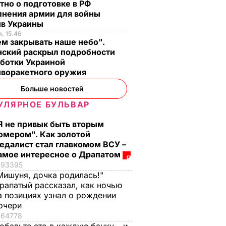
тно о подготовке в РФ
лнения армии для войны
ив Украины
, 15.46
м закрывать наше небо".
нский раскрыл подробности
аботки Украиной
иворакетного оружия
Больше новостей
УЛЯРНОЕ БУЛЬВАР
Я не привык быть вторым
омером". Как золотой
едалист стал главкомом ВСУ –
амое интересное о Драпатом
93395
Мишуня, дочка родилась!"
рапатый рассказал, как ночью
а позициях узнал о рождении
очери
64778