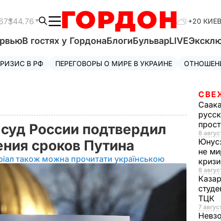
67
$44.76
+20 КИЕ
ервью
В гостях у Гордона
Блоги
Бульвар
LIVE
Экскл
РИЗИС В РФ
ПЕРЕГОВОРЫ О МИРЕ В УКРАИНЕ
ОТНОШЕН
СВЕ
Саак
русск
прос
суд России подтвердил
8 авгус
Юнус
ения сроков Путина
не ми
ріал також можна прочитати українською
криз
8 авгус
Каза
студе
ТЦК
7 авгус
Невз