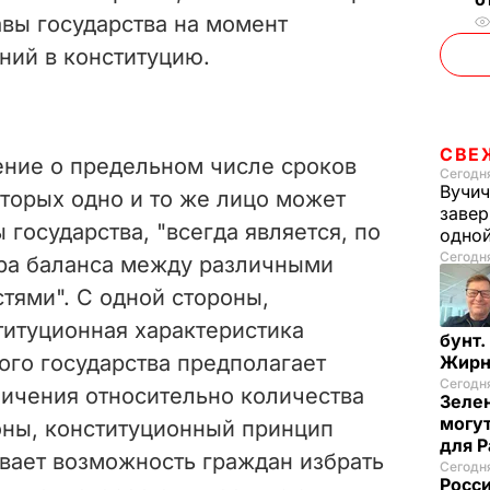
авы государства на момент
ний в конституцию.
СВЕ
ение о предельном числе сроков
Сегодня
Вучич
торых одно и то же лицо может
завер
 государства, "всегда является, по
одно
Сегодня
ра баланса между различными
тями". С одной стороны,
титуционная характеристика
бунт.
ого государства предполагает
Жирн
Сегодня
ничения относительно количества
Зелен
могут
роны, конституционный принцип
для P
вает возможность граждан избрать
Сегодня
Росси