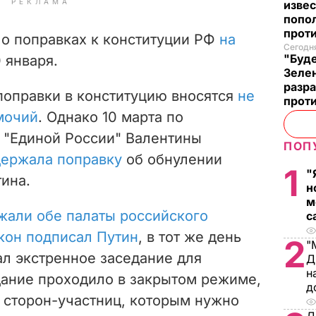
РЕКЛАМА
извес
попо
прот
 о поправках к конституции РФ
на
Сегодня
"Буде
 января.
Зеле
разр
 поправки в конституцию вносятся
не
прот
мочий
. Однако 10 марта по
 "Единой России" Валентины
ПОП
ержала поправку
об обнулении
1
"
ина.
н
м
жали обе палаты российского
с
кон подписал Путин
, в тот же день
2
"
ал экстренное заседание для
Д
н
дание проходило в закрытом режиме,
д
о сторон-участниц, которым нужно