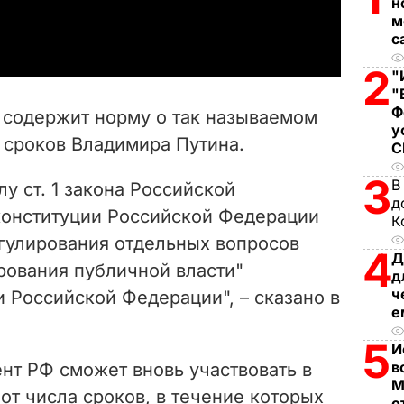
н
a
м
с
y
2
"
V
"
Ф
н содержит норму о так называемом
у
i
 сроков Владимира Путина.
d
3
В
у ст. 1 закона Российской
д
e
конституции Российской Федерации
К
гулирования отдельных вопросов
4
o
Д
рования публичной власти"
д
ч
и Российской Федерации", – сказано в
е
5
И
в
нт РФ сможет вновь участвовать в
М
от числа сроков, в течение которых
о