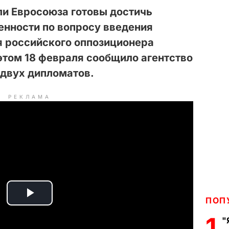
ли Евросоюза готовы достичь
енности по вопросу введения
я российского оппозиционера
этом 18 февраля сообщило агентство
 двух дипломатов.
РЕКЛАМА
ПОП
P
1
"
l