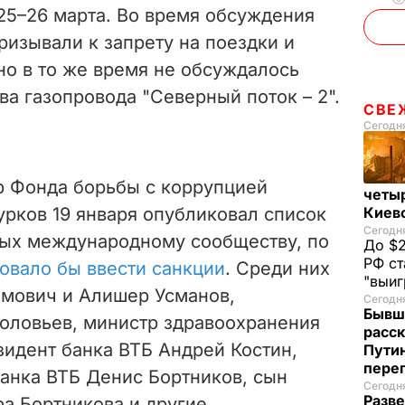
25–26 марта. Во время обсуждения
ризывали к запрету на поездки и
но в то же время не обсуждалось
а газопровода "Северный поток – 2".
СВЕ
Сегодня
 Фонда борьбы с коррупцией
четы
рков 19 января опубликовал список
Киев
Сегодня
рых международному сообществу, по
До $2
РФ ст
овало бы ввести санкции
. Среди них
"выи
мович и Алишер Усманов,
Сегодня
Бывш
оловьев, министр здравоохранения
расск
идент банка ВТБ Андрей Костин,
Пути
пере
банка ВТБ Денис Бортников, сын
Сегодня
Разве
а Бортникова и другие.