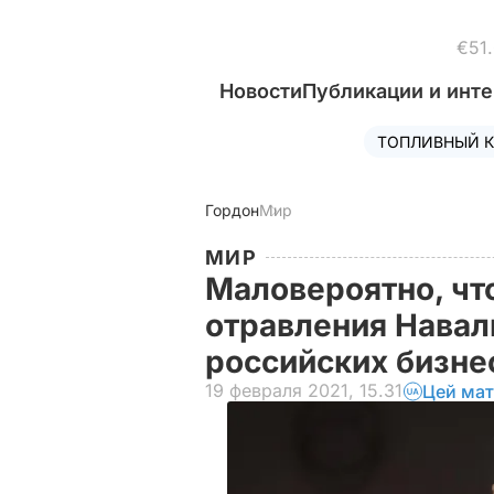
€51
Новости
Публикации и инт
ТОПЛИВНЫЙ К
Гордон
Мир
МИР
Маловероятно, что
отравления Навал
российских бизне
19 февраля 2021, 15.31
Цей мат