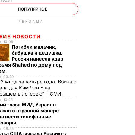
ПОПУЛЯРНОЕ
РЕКЛАМА
ЖИЕ НОВОСТИ
, 10.08
Погибли мальчик,
бабушка и дедушка.
Россия нанесла удар
рьмя Shahed по дому под
ом
, 09.29
2 млрд за четыре года. Война с
ала для Ким Чен Ына
грышем в лотерею" – СМИ
, 10.25
ий глава МИД Украины
азал о странной манере
на вести телефонные
говоры
, 08.55
дка США связала Россию с