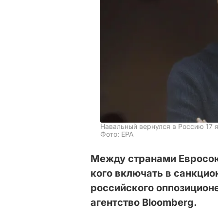
Навальный вернулся в Россию 17 
Фото: EPA
Между странами Евросоюз
кого включать в санкцио
российского оппозицион
агентство Bloomberg.