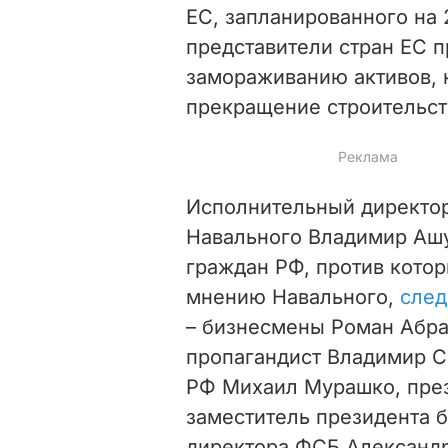
ЕС, запланированного на 
представители стран ЕС п
замораживанию активов, 
прекращение строительств
Исполнительный директор
Навального Владимир Ашу
граждан РФ, против кото
мнению Навального,
след
– бизнесмены Роман Абра
пропагандист Владимир С
РФ Михаил Мурашко, през
заместитель президента 
директора ФСБ Александр