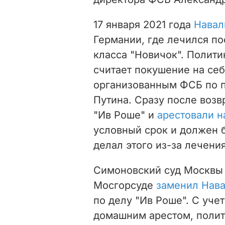
17 января 2021 года
Навал
Германии, где лечился п
класса "Новичок". Полит
считает покушение на се
организованным ФСБ по 
Путина. Сразу после воз
"Ив Роше" и
арестовали н
условный срок и должен б
делал этого из-за лечения
Симоновский суд Москвы 
Мосгорсуде
заменил Нава
по делу "Ив Роше". С уче
домашним арестом, полит