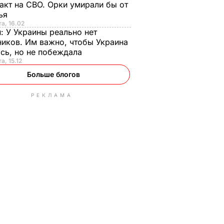
акт на СВО. Орки умирали бы от
тья
та, 16.02
н:
У Украины реально нет
иков. Им важно, чтобы Украина
сь, но не побеждала
а, 15.12
Больше блогов
РЕКЛАМА