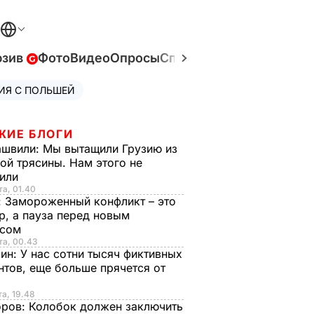
юзив
Фото
Видео
Опросы
Спецпроекты
Война в У
ИЯ С ПОЛЬШЕЙ
ЖИЕ БЛОГИ
ашвили:
Мы вытащили Грузию из
ой трясины. Нам этого не
тили
та, 01.40
:
Замороженный конфликт – это
р, а пауза перед новым
исом
та, 00.43
рин:
У нас сотни тысяч фиктивных
нтов, еще больше прячется от
та, 19.48
оров:
Колобок должен заключить