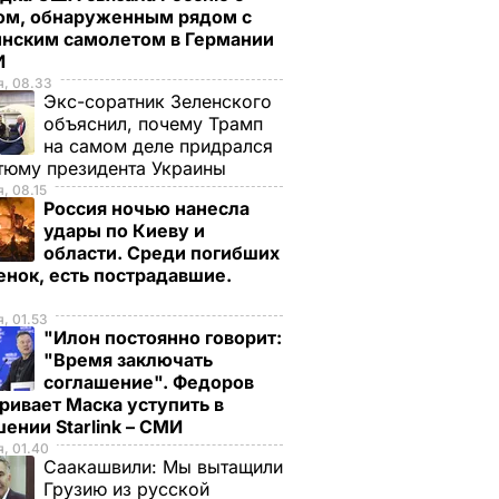
ом, обнаруженным рядом с
инским самолетом в Германии
И
я, 08.33
Экс-соратник Зеленского
объяснил, почему Трамп
на самом деле придрался
тюму президента Украины
, 08.15
Россия ночью нанесла
удары по Киеву и
области. Среди погибших
енок, есть пострадавшие.
, 01.53
"Илон постоянно говорит:
"Время заключать
соглашение". Федоров
ривает Маска уступить в
ении Starlink – СМИ
, 01.40
Саакашвили:
Мы вытащили
Грузию из русской