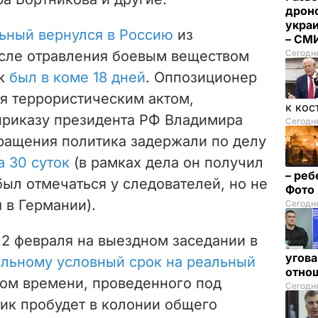
дрон
укра
ьный вернулся в Россию
из
– СМ
осле отравления боевым веществом
Сегодн
ик
был в коме 18 дней
. Оппозиционер
бя террористическим актом,
к кос
приказу президента РФ Владимира
Сегодня
вращения политика задержали по делу
а 30 суток
(в рамках дела он получил
– реб
ыл отмечаться у следователей, но не
Фото
 в Германии).
Сегодня
2 февраля на выездном заседании в
угова
льному условный срок на реальный
отнош
том времени, проведенного под
Сегодня
ик пробудет в колонии общего