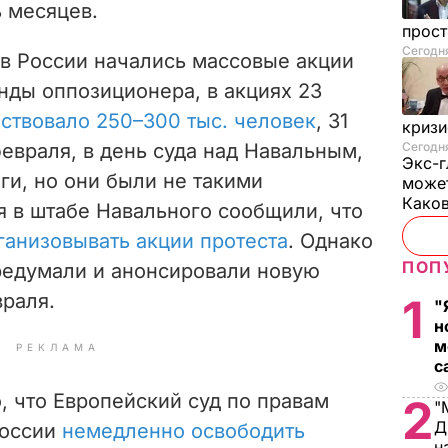
 месяцев.
прос
Сегодн
в России начались м
ассовые акции
нды оппозиционера, в акциях 23
ствовало 250–300 тыс. человек
, 31
криз
февраля, в день суда над Навальным,
Сегодня
Экс-г
ги, но они были не такими
может
Како
 в штабе Навального сообщили, что
ганизовывать акции протеста
. Однако
ПОП
редумали и анонсировали новую
раля.
1
"
н
м
РЕКЛАМА
с
о, что Европейский суд по правам
2
"
Д
России
немедленно освободить
н