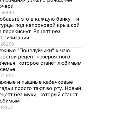
очери
58860
обавьте это в каждую банку – и
гурцы под капроновой крышкой
е перекиснут. Рецепт без
терилизации
26259
ежные "Поцелуйчики" к чаю.
ростой рецепт невероятного
еченья, которое станет любимым
 семье
22691
ежные и пышные кабачковые
ладьи просто тают во рту. Новый
ецепт без муки, который станет
юбимым
16937