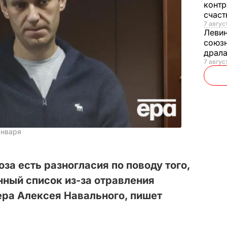
контр
счас
7 авгус
Леви
союзн
драла
7 август
января
а есть разногласия по поводу того,
нный список из-за отравления
ера Алексея Навального, пишет