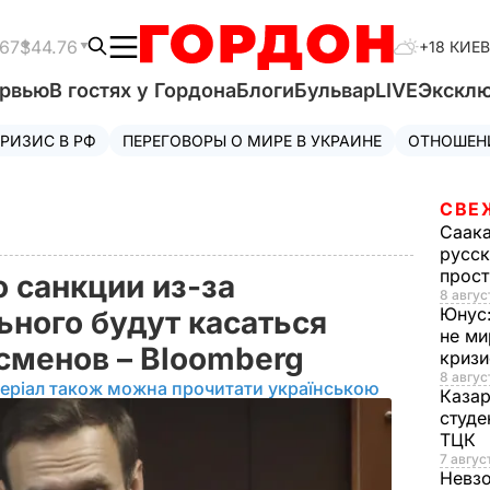
.67
$44.76
+18 КИЕВ
ервью
В гостях у Гордона
Блоги
Бульвар
LIVE
Экскл
РИЗИС В РФ
ПЕРЕГОВОРЫ О МИРЕ В УКРАИНЕ
ОТНОШЕН
СВЕ
Саак
русск
прос
 санкции из-за
8 авгус
Юнус
ьного будут касаться
не ми
сменов – Bloomberg
криз
8 авгус
еріал також можна прочитати українською
Каза
студе
ТЦК
7 авгус
Невз