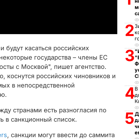
н
м
a
с
2
y
З
к
г
V
и будут касаться российских
3
"
i
некоторые государства – члены ЕС
"
Ф
осты с Москвой", пишет агентство.
d
у
о, коснутся российских чиновников и
e
мых в непосредственной
4
В
ию.
o
д
К
жду странами есть разногласия по
5
Д
ть в санкционный список.
д
ч
е
ers
, санкции могут ввести до
саммита