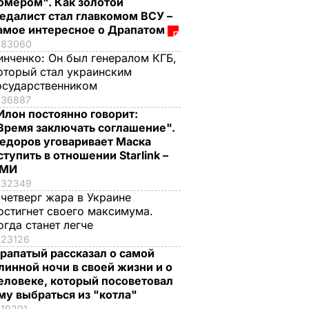
омером". Как золотой
едалист стал главкомом ВСУ –
амое интересное о Драпатом
83060
инченко:
Он был генералом КГБ,
оторый стал украинским
осударственником
36887
Илон постоянно говорит:
Время заключать соглашение".
едоров уговаривает Маска
ступить в отношении Starlink –
СМИ
32349
 четверг жара в Украине
остигнет своего максимума.
огда станет легче
23126
рапатый рассказал о самой
линной ночи в своей жизни и о
еловеке, который посоветовал
му выбраться из "котла"
19291