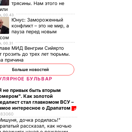
трясины. Нам этого не
тили
я, 00.43
Юнус:
Замороженный
конфликт – это не мир, а
пауза перед новым
исом
, 00.31
лаве МИД Венгрии Сийярто
 грозить до трех лет тюрьмы.
ва причина
Больше новостей
УЛЯРНОЕ БУЛЬВАР
Я не привык быть вторым
омером". Как золотой
едалист стал главкомом ВСУ –
амое интересное о Драпатом
83060
Мишуня, дочка родилась!"
рапатый рассказал, как ночью
а позициях узнал о рождении