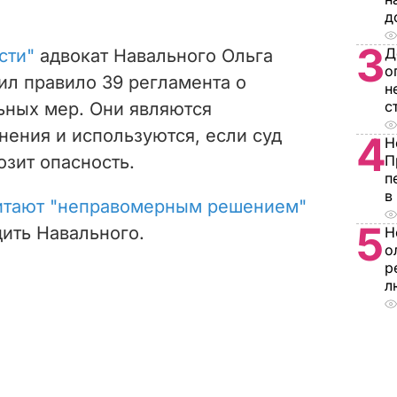
д
3
Д
сти"
адвокат Навального Ольга
о
л правило 39 регламента о
н
с
ных мер. Они являются
нения и используются, если суд
4
Н
озит опасность.
П
п
в
итают "неправомерным решением"
5
ить Навального.
Н
о
р
л