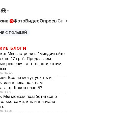
В
юзив
Фото
Видео
Опросы
Спецпроекты
Война в У
ИЯ С ПОЛЬШЕЙ
ЖИЕ БЛОГИ
нко:
Мы застряли в "миндичгейте
ах по 17 грн". Предлагаем
ые решения, а от власти хотим
ных
та, 14.45
нжи:
Все не могут уехать из
ы или в села, как нам
агают. Каков план Б?
та, 13.59
р:
Мы можем позаботиться о
только сами, как и в начале
-го
та, 13.01