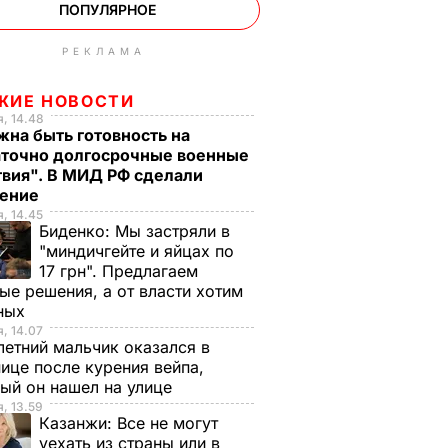
ПОПУЛЯРНОЕ
РЕКЛАМА
ЖИЕ НОВОСТИ
, 14.48
на быть готовность на
аточно долгосрочные военные
твия". В МИД РФ сделали
ление
, 14.45
Биденко:
Мы застряли в
"миндичгейте и яйцах по
17 грн". Предлагаем
ые решения, а от власти хотим
ных
, 14.07
етний мальчик оказался в
ице после курения вейпа,
ый он нашел на улице
, 13.59
Казанжи:
Все не могут
уехать из страны или в