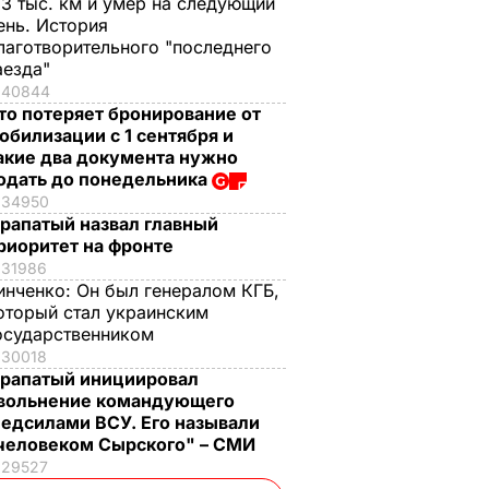
,3 тыс. км и умер на следующий
ень. История
лаготворительного "последнего
аезда"
40844
то потеряет бронирование от
обилизации с 1 сентября и
акие два документа нужно
одать до понедельника
34950
рапатый назвал главный
риоритет на фронте
31986
инченко:
Он был генералом КГБ,
оторый стал украинским
осударственником
30018
рапатый инициировал
вольнение командующего
едсилами ВСУ. Его называли
человеком Сырского" – СМИ
29527