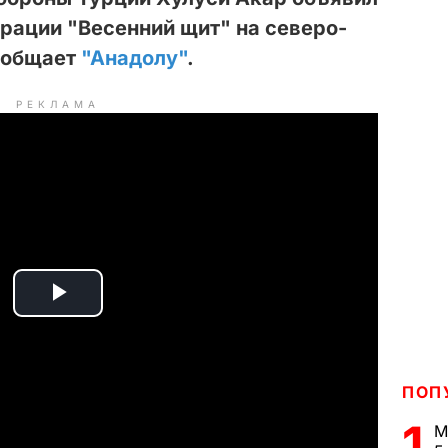
ерации "Весенний щит" на северо-
сообщает
"Анадолу"
.
РЕКЛАМА
P
l
ПОП
a
1
М