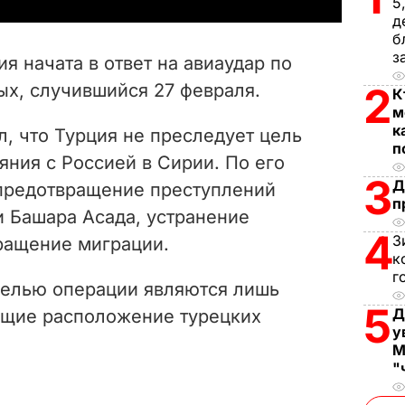
y
5
д
V
б
з
я начата в ответ на авиаудар по
i
ых, случившийся 27 февраля.
2
К
м
d
к
, что Турция не преследует цель
п
e
ния с Россией в Сирии. По его
3
Д
 предотвращение преступлений
o
п
 Башара Асада, устранение
4
З
ращение миграции.
к
г
 целью операции являются лишь
5
Д
ющие расположение турецких
у
М
"