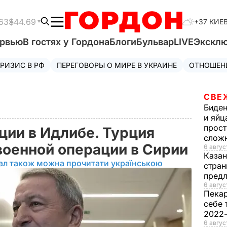
63
$44.69
+37 КИЕ
ервью
В гостях у Гордона
Блоги
Бульвар
LIVE
Экскл
РИЗИС В РФ
ПЕРЕГОВОРЫ О МИРЕ В УКРАИНЕ
ОТНОШЕН
СВЕ
Биде
и яйц
прост
ции в Идлибе. Турция
слож
 военной операции в Сирии
6 авгус
Каза
ал також можна прочитати українською
стран
предл
6 авгус
Пека
себе 
2022
6 авгус