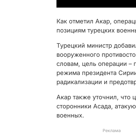
Как отметил Акар, операци
позициям турецких военн
Турецкий министр добавил
вооруженного противостоя
словам, цель операции –
режима президента Сирии
радикализации и предотв
Акар также уточнил, что
сторонники Асада, атаку
военных.