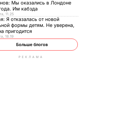
анов:
Мы оказались в Лондоне
года. Им кабзда
а, 11.25
ая:
Я отказалась от новой
ной формы детям. Не уверена,
на пригодится
а, 18.19
Больше блогов
РЕКЛАМА