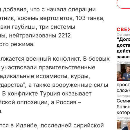
 добавил, что с начала операции
ник, восемь вертолетов, 103 танка,
вки гаубицы, три системы
СВЕ
ы, нейтрализованы 2212
Сегодня
"Долж
ого режима.
дост
дейс
заяв
олжается военный конфликт. В боевых
Сегодня
я участвовали правительственные
радикальные исламисты, курды,
ударства", а также вооруженные силы
прост
слож
 В конфликте Турция оказывает
Сегодня
Семил
ской оппозиции, а Россия –
больн
.
котор
Сегодня
тся в Идлибе, последней сирийской