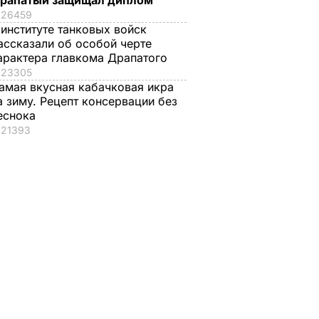
рапатый защищал диплом
26459
 институте танковых войск
ассказали об особой черте
арактера главкома Драпатого
23305
амая вкусная кабачковая икра
а зиму. Рецепт консервации без
еснока
21393