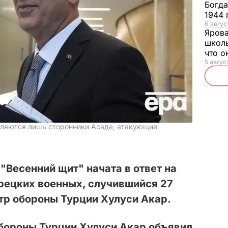
Богд
1944 
6 август
Яров
школь
что о
5 август
являются лишь сторонники Асада, атакующие
"Весенний щит" начата в ответ на
рецких военных, случившийся 27
тр обороны Турции Хулуси Акар.
бороны Турции Хулуси Акар объявил