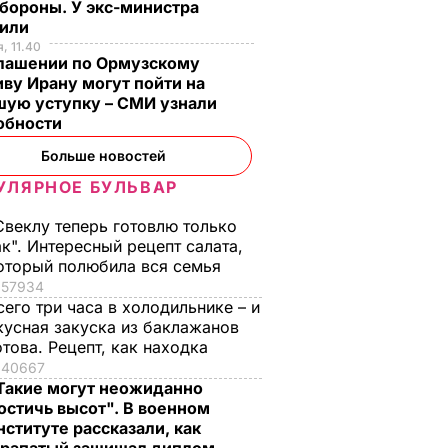
бороны. У экс-министра
тили
, 11.40
глашении по Ормузскому
ву Ирану могут пойти на
шую уступку – СМИ узнали
обности
Больше новостей
УЛЯРНОЕ БУЛЬВАР
Свеклу теперь готовлю только
ак". Интересный рецепт салата,
оторый полюбила вся семья
57934
сего три часа в холодильнике – и
кусная закуска из баклажанов
отова. Рецепт, как находка
40667
Такие могут неожиданно
остичь высот". В военном
нституте рассказали, как