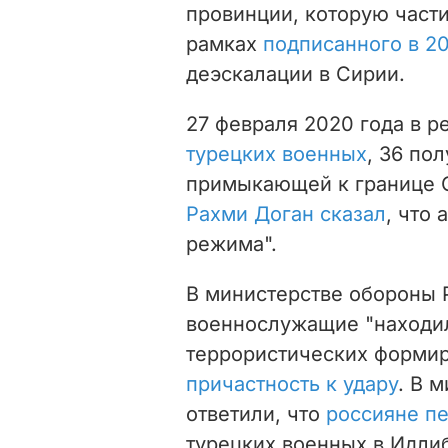
провинции, которую части
рамках
подписанного в 20
деэскалации в Сирии.
27 февраля 2020 года в р
турецких военных
, 36 по
примыкающей к границе С
Рахми Доган сказал
, что
режима".
В министерстве обороны Р
военнослужащие "находил
террористических формир
причастность к удару
. В 
ответили, что
россияне пе
турецких военных в Идлиб