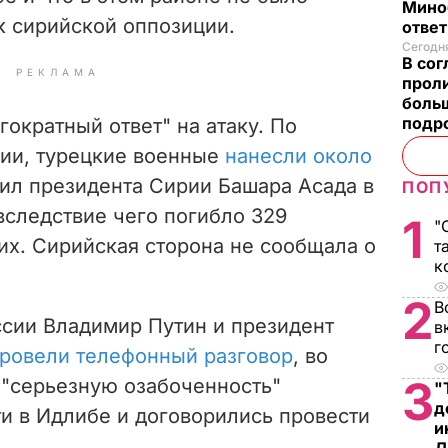
Мино
 сирийской оппозиции.
отве
Сегодня
В со
РЕКЛАМА
проли
боль
подр
ократный ответ" на атаку. По
ии, турецкие военные
нанесли около
ил президента Сирии Башара Асада в
ПОП
вследствие чего погибло 329
1
"
х. Сирийская сторона не сообщала о
т
к
2
В
ссии Владимир Путин и президент
в
г
ровели телефонный разговор
, во
3
 "серьезную озабоченность"
"
д
и в Идлибе и договорились провести
и