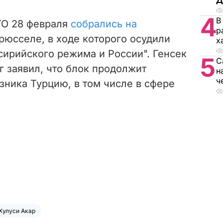
Д
4
В
ТО 28 февраля
собрались на
р
рюсселе, в ходе которого осудили
х
сирийского режима и России". Генсек
5
С
 заявил, что блок продолжит
н
ч
зника Турцию, в том числе в сфере
Хулуси Акар