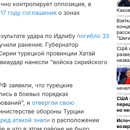
чно контролирует оппозиция, в
Каков
17 году соглашения
о зонах
Сегодня
Взятк
конце
расск
езультате удара по Идлибу
погибло 33
"Шег
лучили ранения. Губернатор
Сегодня
США 
ирии турецкой провинции Хатай
разве
назв
 авиаудар нанесли "войска сирийского
Сегодня
Ф заявили, что турецкие
начал
ись в боевых порядках
Сегодня
США 
ований", и
отвергли свою
перед
но н
министерстве обороны Турции
Сегодня
ред атакой знали
о расположении
Исто
возв
е и что в этом районе не было