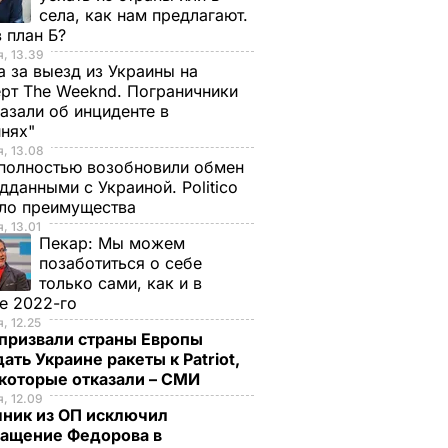
села, как нам предлагают.
 план Б?
, 13.39
а за выезд из Украины на
рт The Weeknd. Пограничники
азали об инциденте в
инях"
, 13.08
полностью возобновили обмен
дданными с Украиной. Politico
ало преимущества
, 13.01
Пекар:
Мы можем
позаботиться о себе
только сами, как и в
е 2022-го
, 12.25
призвали страны Европы
ать Украине ракеты к Patriot,
екоторые отказали – СМИ
, 12.09
чник из ОП исключил
ращение Федорова в