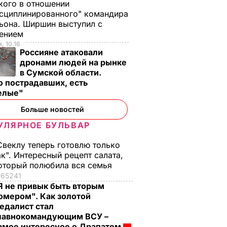
ого в отношении
сциплинированного" командира
ьона. Ширшин выступил с
лением
, 10.16
Россияне атаковали
дронами людей на рынке
в Сумской области.
 пострадавших, есть
елые"
Больше новостей
УЛЯРНОЕ БУЛЬВАР
Свеклу теперь готовлю только
ак". Интересный рецепт салата,
оторый полюбила вся семья
65241
Я не привык быть вторым
омером". Как золотой
едалист стал
лавнокомандующим ВСУ –
амое интересное о Драпатом