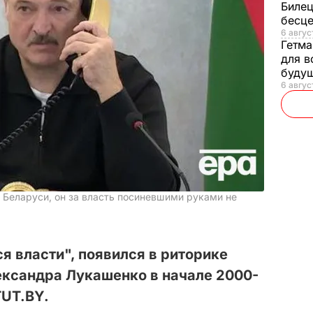
Билец
бесц
6 авгус
Гетма
для в
буду
6 август
 Беларуси, он за власть посиневшими руками не
лся власти", появился в риторике
ександра Лукашенко в начале 2000-
TUT.BY.