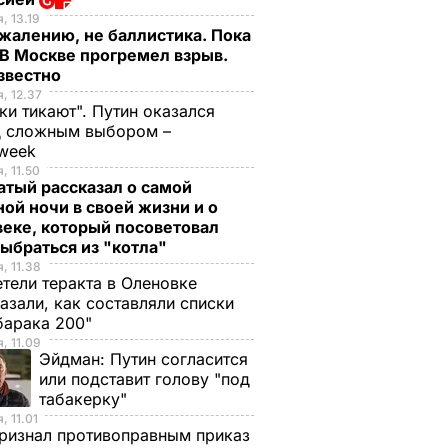
, 13.19
жалению, не баллистика. Пока
 В Москве прогремел взрыв.
известно
, 12.37
ки тикают". Путин оказался
д сложным выбором –
week
, 11.50
тый рассказал о самой
ой ночи в своей жизни и о
еке, который посоветовал
ыбраться из "котла"
, 11.38
тели теракта в Оленовке
азали, как составляли списки
барака 200"
, 11.09
Эйдман:
Путин согласится
или подставит голову "под
табакерку"
, 11.01
ризнал противоправным приказ