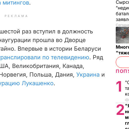
а митингов
.
Сырск
"неди
батал
РЕКЛАМА
заяв
Сегодня
шестой раз вступил в должность
наугурации прошла во Дворце
Много
тайно. Впервые в истории Беларуси
"тяж
транслировали по телевидению
. Ряд
США, Великобритания, Канада,
ПОП
 Норвегия, Польша, Дания,
Украина
и
1
"
гурацию Лукашенко
.
т
к
2
"
н
м
г
с