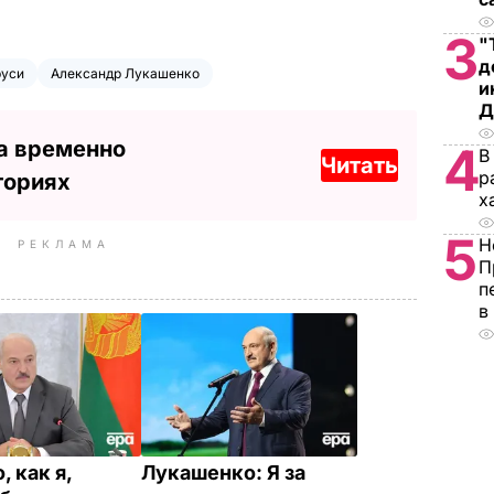
3
"
д
руси
Александр Лукашенко
и
Д
а временно
4
В
Читать
р
ториях
х
5
Н
РЕКЛАМА
П
п
в
, как я,
Лукашенко: Я за