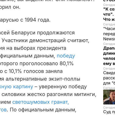
Сегодня
орил он.
"К со
что".
арусью с 1994 года.
Что 
Сегодня
"Часи
 всей Беларуси продолжаются
пере
News
 Участники демонстраций считают,
Сегодня
ия на выборах президента
Драпа
длинн
официальным данным,
победу
челов
которого проголосовало 80,1%
ему в
Сегодня
о с 10,1% голосов заняла
Свиде
расск
мя альтернативные экзит-поллы
для "
жную картину
– уверенную победу
Сегодня
 силовики жестко разгоняли митинги,
анием
светошумовых гранат,
Сегодня
тов
. По официальным данным,
Суд п