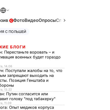
В
юзив
Фото
Видео
Опросы
Спецпроекты
Война в У
ИЯ С ПОЛЬШЕЙ
ЖИЕ БЛОГИ
н:
Перестаньте воровать – и
ивация военных будет гораздо
та, 14.06
ун:
Поступали жалобы на то, что
ым запрещают выходить на
сты. Позиция Генштаба и
бороны
та, 13.22
ан:
Путин согласится или
авит голову "под табакерку"
та, 11.09
нога:
Опыт медиков корпуса