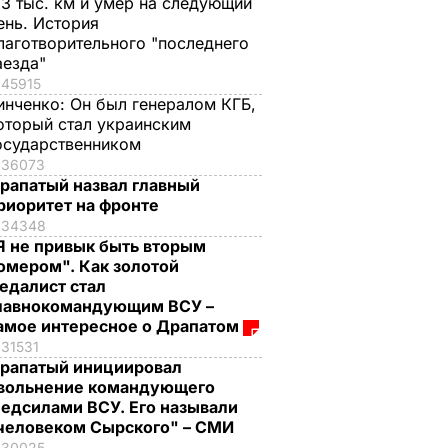
,3 тыс. км и умер на следующий
ень. История
лаготворительного "последнего
аезда"
45915
инченко:
Он был генералом КГБ,
оторый стал украинским
осударственником
36073
рапатый назвал главный
риоритет на фронте
34348
Я не привык быть вторым
омером". Как золотой
едалист стал
лавнокомандующим ВСУ –
амое интересное о Драпатом
31531
рапатый инициировал
вольнение командующего
едсилами ВСУ. Его называли
человеком Сырского" – СМИ
30025