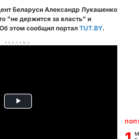
идент Беларуси Александр Лукашенко
что "не держится за власть" и
 Об этом сообщил портал
TUT.BY
.
РЕКЛАМА
P
l
ПОП
1
М
a