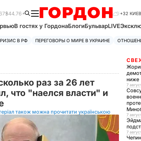
67
$44.76
+32 КИЕ
ервью
В гостях у Гордона
Блоги
Бульвар
LIVE
Экскл
РИЗИС В РФ
ПЕРЕГОВОРЫ О МИРЕ В УКРАИНЕ
ОТНОШЕН
СВЕ
Жори
демот
ниже
колько раз за 26 лет
7 авгус
Совс
, что "наелся власти" и
военн
ее
проте
Мино
теріал також можна прочитати українською
7 авгус
Эйдм
подст
7 авгус
Чепи