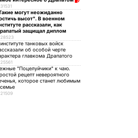
31531
Такие могут неожиданно
остичь высот". В военном
нституте рассказали, как
рапатый защищал диплом
28523
 институте танковых войск
ассказали об особой черте
арактера главкома Драпатого
25561
ежные "Поцелуйчики" к чаю.
ростой рецепт невероятного
еченья, которое станет любимым
 семье
21509