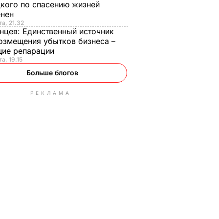
кого по спасению жизней
енен
та, 21.32
нцев:
Единственный источник
озмещения убытков бизнеса –
щие репарации
а, 19.15
Больше блогов
РЕКЛАМА