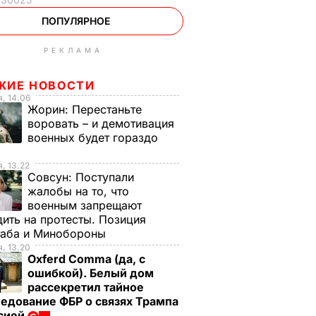
ПОПУЛЯРНОЕ
РЕКЛАМА
ЖИЕ НОВОСТИ
, 14.06
Жорин:
Перестаньте
воровать – и демотивация
военных будет гораздо
, 13.22
Совсун:
Поступали
жалобы на то, что
военным запрещают
ить на протесты. Позиция
таба и Минобороны
, 13.20
Oxferd Comma (да, с
ошибкой). Белый дом
рассекретил тайное
едование ФБР о связях Трампа
ссией