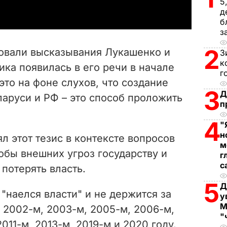
5
д
y
б
з
V
2
овали высказывания Лукашенко и
З
i
к
ика появилась в его речи в начале
г
это на фоне слухов, что создание
d
3
Д
аруси и РФ – это способ проложить
п
e
4
"
o
н
 этот тезис в контексте вопросов
м
обы внешних угроз государству и
г
с
 потерять власть.
5
Д
н "наелся власти" и не держится за
у
М
 2002-м, 2003-м, 2005-м, 2006-м,
"
011-м, 2013-м, 2019-м и 2020 году.