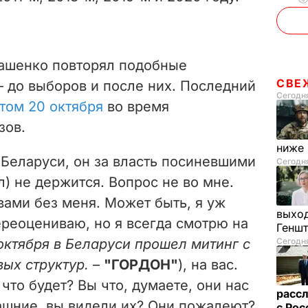
кашенко повторял подобные
СВЕ
– до выборов и после них. Последний
Сегодня
этом 20 октября
во время
зов.
ниже
 Беларуси, он за власть посиневшими
Сегодня
л) не держится. Вопрос не во мне.
 вами без меня. Может быть, я уж
выход
ереоцениваю, но я всегда смотрю на
Генш
 октября в Беларуси прошел митинг с
Сегодня
ых структур.
–
"ГОРДОН"
), на вас.
 что будет? Вы что, думаете, они нас
рассл
ашние, вы видели их? Они пожалеют?
с Ро