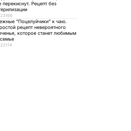
е перекиснут. Рецепт без
терилизации
23166
ежные "Поцелуйчики" к чаю.
ростой рецепт невероятного
еченья, которое станет любимым
 семье
22174
у КНДР
ки у
вовать
чаяния
лый дом
А В
ИНЕ