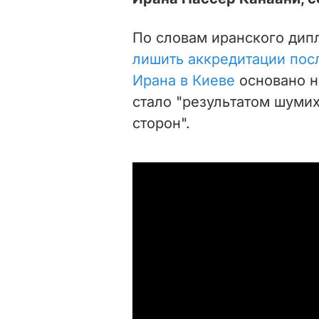
По словам иранского дип
лишить аккредитации посл
Ирана в Киеве
основано н
стало "результатом шуми
сторон".