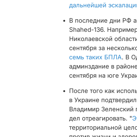
дальнейшей эскалаци
В последние дни РФ 
Shahed-136. Например
Николаевской област
сентября за нескольк
семь таких БПЛА
. В 
админздание в районе
сентября на юге Укра
После того как испол
в Украине подтвердил
Владимир Зеленский 
дел отреагировать. "
Э
территориальной цело
против жизни и здоро