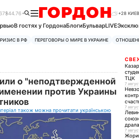
67
$44.76
+28 КИЕ
ервью
В гостях у Гордона
Блоги
Бульвар
LIVE
Эксклю
РИЗИС В РФ
ПЕРЕГОВОРЫ О МИРЕ В УКРАИНЕ
ОТНОШЕН
СВЕ
Каза
студе
ТЦК
или о "неподтвержденной
7 авгус
Невз
именении против Украины
контр
отников
счас
7 авгус
атеріал також можна прочитати українською
Леви
союзн
драла
7 август
Жори