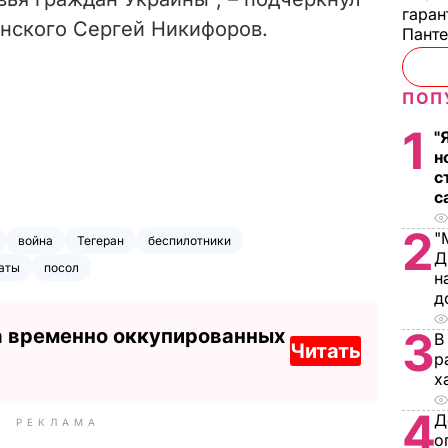
гаран
енского Сергей Никифоров.
Пант
ПОП
1
"
н
с
с
2
"
война
Тегеран
беспилотники
Д
аты
посол
н
д
3
а временно оккупированных
В
Читать
р
х
4
Д
РЕКЛАМА
о