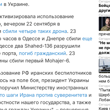
Сегодня
и
в Украине.
Бойцо
друг
Сегодня
активизировала использование
, вечером 22 сентября в
и
сбили четыре таких дрона
. 23
пряче
о часов в Одессе и Днепре сбили
еще
Сегодня
"Не м
Одессе два Shahed-136 разрушили
не п
долж
 порта,
погиб гражданский
. 23
Сегодня
ины сбили первый Mohajer-6.
ьзование РФ иранских беспилотников
больш
ось на поле боя, президент Украины
нем 
Сегодня
поручил Министерству иностранных
"Пыта
то шаги Ирана против суверенитета
и
Щерба
Лоба
стности нашего государства, а также
Сегодня
Киев 
вья граждан Украины", – подчеркнул