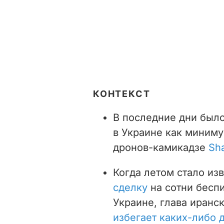
КОНТЕКСТ
В последние дни был
в Украине как миниму
дронов-камикадзе
Sh
Когда летом стало из
сделку
на сотни бесп
Украине, г
лава иранс
избегает каких-либо 