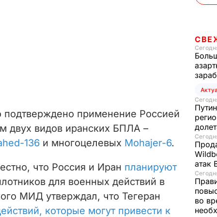
СВЕ
Сегодня
Больш
азарт
зараб
Акту
Сегодня
Путин
о подтверждено применение Россией
регио
доле
м двух видов иранских БПЛА –
Сегодня
ahed-136
и многоцелевых
Mohajer-6
.
Прода
Wildb
атак 
вестно, что Россия и Иран
планируют
Сегодня
илотников для военных действий в
Прави
повы
кого МИД утверждал, что Тегеран
во вр
действий, которые могут привести к
необх