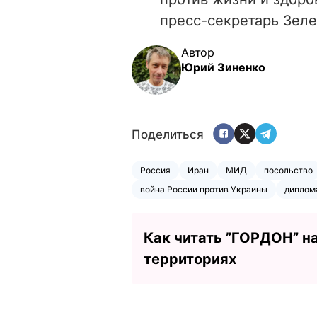
пресс-секретарь Зел
Автор
Юрий Зиненко
Поделиться
Россия
Иран
МИД
посольство
война России против Украины
диплом
Как читать ”ГОРДОН” н
территориях