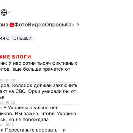
В
зив
Фото
Видео
Опросы
Спецпроекты
Война в Ук
ИЯ С ПОЛЬШЕЙ
ЖИЕ БЛОГИ
рин:
У нас сотни тысяч фиктивных
нтов, еще больше прячется от
та, 19.48
оров:
Колобок должен заключить
акт на СВО. Орки умирали бы от
тья
та, 16.02
н:
У Украины реально нет
иков. Им важно, чтобы Украина
сь, но не побеждала
а, 15.12
н:
Перестаньте воровать – и