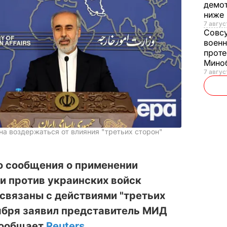
демот
ниже
7 авгус
Совс
военн
проте
Мино
7 авгус
на воздержаться от влияния "третьих сторон"
о сообщения о применении
и против украинских войск
связаны с действиями "третьих
тября заявил представитель МИД
сообщает
Reuters
.