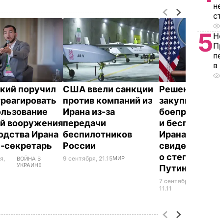
н
с
5
Н
П
п
в
кий поручил
США ввели санкции
Решение РФ
реагировать
против компаний из
закупить
ользование
Ирана из-за
боеприпасы 
й вооружения
передачи
и беспилотни
одства Ирана
беспилотников
Ирана может
с-секретарь
России
свидетельст
о степени от
я,
9 сентября, 21.15
МИР
ВОЙНА В
УКРАИНЕ
Путина – Бе
7 сентября,
ВОЙН
УКРА
11.11