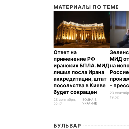
МАТЕРИАЛЫ ПО ТЕМЕ
Ответ на
Зеленс
применение РФ
МИД от
иранских БПЛА. МИД
на исп
лишил посла Ирана
Россие
аккредитации, штат
произв
посольства в Киеве
– прес
будет сокращен
23 сентябр
19.52
23 сентября,
ВОЙНА В
УКРАИНЕ
22.17
БУЛЬВАР