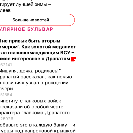
тирует лучшей зимы –
елеев
Больше новостей
УЛЯРНОЕ БУЛЬВАР
Я не привык быть вторым
омером". Как золотой медалист
тал главнокомандующим ВСУ –
амое интересное о Драпатом
62141
Мишуня, дочка родилась!"
рапатый рассказал, как ночью
а позициях узнал о рождении
очери
51564
 институте танковых войск
ассказали об особой черте
арактера главкома Драпатого
25926
обавьте это в каждую банку – и
гурцы под капроновой крышкой