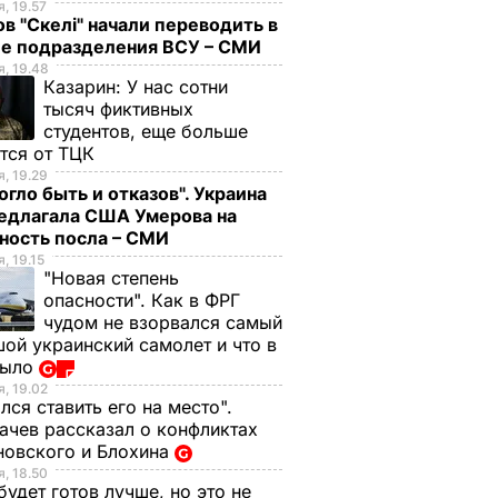
, 19.57
в "Скелі" начали переводить в
ие подразделения ВСУ – СМИ
, 19.48
Казарин:
У нас сотни
тысяч фиктивных
студентов, еще больше
тся от ТЦК
, 19.29
огло быть и отказов". Украина
редлагала США Умерова на
ность посла – СМИ
, 19.15
"Новая степень
опасности". Как в ФРГ
чудом не взорвался самый
ой украинский самолет и что в
было
, 19.02
лся ставить его на место".
чев рассказал о конфликтах
новского и Блохина
, 18.50
будет готов лучше, но это не