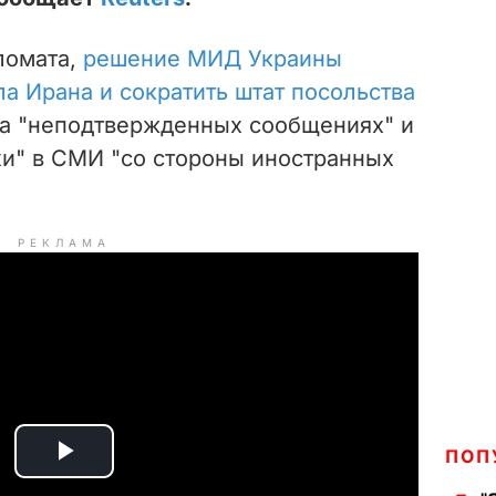
ломата,
решение МИД Украины
а Ирана и сократить штат посольства
а "неподтвержденных сообщениях" и
хи" в СМИ "со стороны иностранных
РЕКЛАМА
ПОП
P