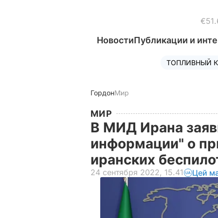
€51.
Новости
Публикации и инт
ТОПЛИВНЫЙ К
Гордон
Мир
МИР
В МИД Ирана заяв
информации" о пр
иранских беспил
24 сентября 2022, 15.41
Цей м