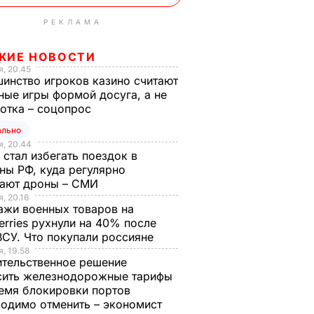
РЕКЛАМА
ЖИЕ НОВОСТИ
, 20.45
инство игроков казино считают
ные игры формой досуга, а не
отка – соцопрос
ально
, 20.44
 стал избегать поездок в
ны РФ, куда регулярно
тают дроны – СМИ
, 20.16
жи военных товаров на
erries рухнули на 40% после
ВСУ. Что покупали россияне
, 19.58
тельственное решение
сить железнодорожные тарифы
емя блокировки портов
одимо отменить – экономист