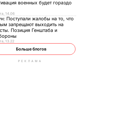
ивация военных будет гораздо
та, 14.06
ун:
Поступали жалобы на то, что
ым запрещают выходить на
сты. Позиция Генштаба и
бороны
та, 13.22
Больше блогов
РЕКЛАМА