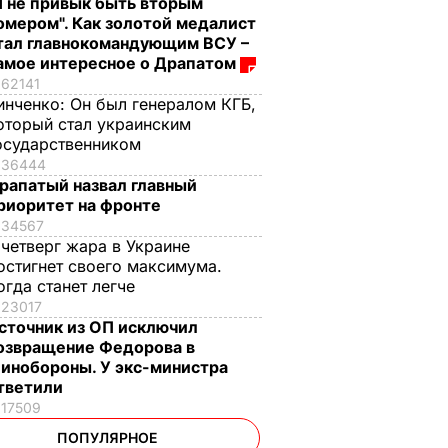
Я не привык быть вторым
омером". Как золотой медалист
тал главнокомандующим ВСУ –
амое интересное о Драпатом
62141
инченко:
Он был генералом КГБ,
оторый стал украинским
осударственником
36444
рапатый назвал главный
риоритет на фронте
34567
 четверг жара в Украине
остигнет своего максимума.
огда станет легче
23017
сточник из ОП исключил
озвращение Федорова в
инобороны. У экс-министра
тветили
17509
ПОПУЛЯРНОЕ