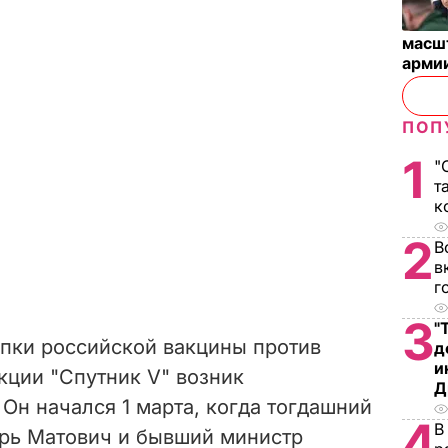
масш
арми
ПОП
1
"
т
к
2
В
в
г
3
"
упки российской вакцины против
д
и
кции "Спутник V"
возник
Д
 Он начался 1 марта, когда тогдашний
4
В
рь Матович и бывший министр