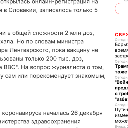
а открылась онлайн-регистрация на
 в Словакии, записалось только 5
ии в общей сложности 2 млн доз,
СВЕ
Сегодня
хала. Но по словам министра
Борьб
ра Ленгварского,
пока вакцину не
время
застр
ьзованы только 200 тыс. доз,
Сегодня
Трамп
а BBC"
.
На вопрос журналиста о том,
тоже
ку сам или порекомендует знакомым,
Сегодня
"Войн
пред
с тре
"избе
Сегодня
Путин
 коронавируса началась 26 декабря
измен
истерства здравоохранения
може
Вчера, 