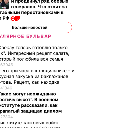
и продвинул ряд боевых
генералов. Что стоит за
табными перестановками в
и РФ
Больше новостей
УЛЯРНОЕ БУЛЬВАР
Свеклу теперь готовлю только
ак". Интересный рецепт салата,
оторый полюбила вся семья
63946
сего три часа в холодильнике – и
кусная закуска из баклажанов
отова. Рецепт, как находка
41346
Такие могут неожиданно
остичь высот". В военном
нституте рассказали, как
рапатый защищал диплом
27304
 институте танковых войск