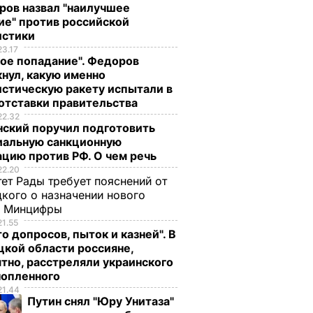
ров назвал "наилучшее
ие" против российской
истики
23.17
ое попадание". Федоров
нул, какую именно
стическую ракету испытали в
отставки правительства
22.32
нский поручил подготовить
иальную санкционную
цию против РФ. О чем речь
22.20
ет Рады требует пояснений от
кого о назначении нового
ы Минцифры
21.55
о допросов, пыток и казней". В
кой области россияне,
тно, расстреляли украинского
нопленного
21.44
Путин снял "Юру Унитаза"