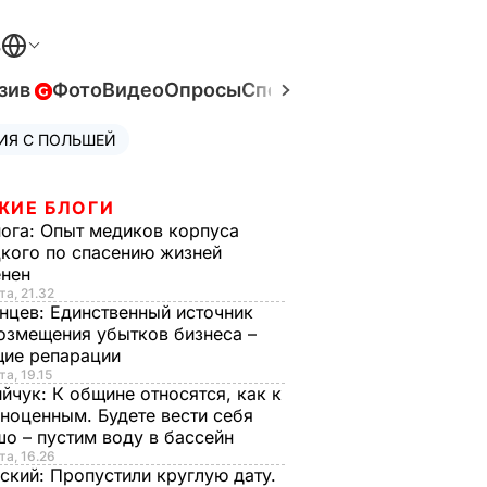
В
зив
Фото
Видео
Опросы
Спецпроекты
Война в Ук
ИЯ С ПОЛЬШЕЙ
ЖИЕ БЛОГИ
нога:
Опыт медиков корпуса
кого по спасению жизней
енен
та, 21.32
нцев:
Единственный источник
озмещения убытков бизнеса –
щие репарации
та, 19.15
ийчук:
К общине относятся, как к
ноценным. Будете вести себя
о – пустим воду в бассейн
та, 16.26
ский:
Пропустили круглую дату.