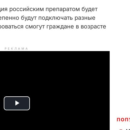
ция российским препаратом будет
тепенно будут подключать разные
оваться смогут граждане в возрасте
РЕКЛАМА
P
ПОП
l