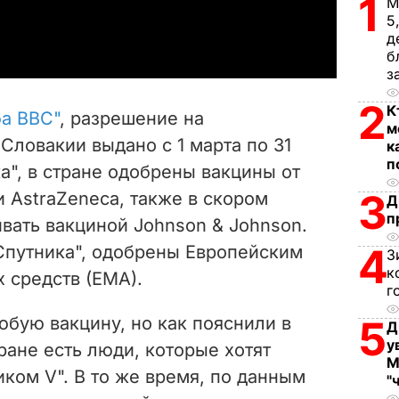
1
М
a
5
д
y
б
з
V
2
К
ба BBC"
,
разрешение на
м
i
Словакии выдано с 1 марта по 31
к
п
а", в стране одобрены вакцины от
d
3
и AstraZeneca, также в скором
Д
e
п
вать вакциной Johnson & Johnson.
4
"Спутника", одобрены Европейским
o
З
к
 средств (ЕМА).
г
бую вакцину, но как пояснили в
5
Д
у
ране есть люди, которые хотят
М
ком V". В то же время, по данным
"