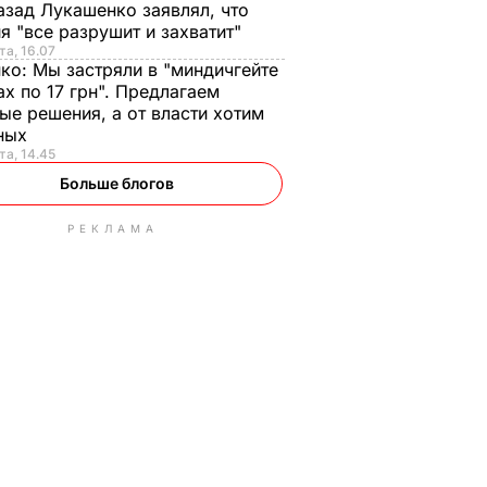
азад Лукашенко заявлял, что
я "все разрушит и захватит"
та, 16.07
нко:
Мы застряли в "миндичгейте
ах по 17 грн". Предлагаем
ые решения, а от власти хотим
ных
та, 14.45
Больше блогов
РЕКЛАМА