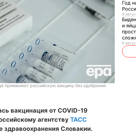
Год н
Росси
6 авгус
Биде
и яйц
прост
слож
6 авгус
где применяют российскую вакцину без одобрения
ась вакцинация от COVID-19
российскому агентству
ТАСС
е здравоохранения Словакии.