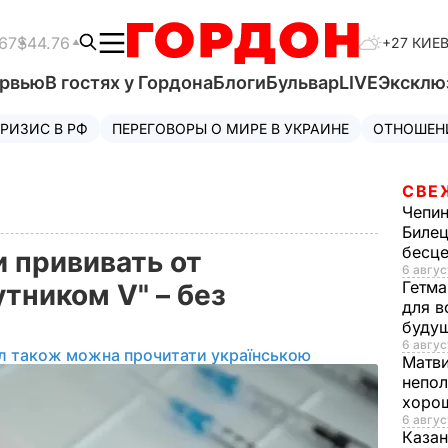
67
$44.76
+27 КИЕ
ервью
В гостях у Гордона
Блоги
Бульвар
LIVE
Эксклю
РИЗИС В РФ
ПЕРЕГОВОРЫ О МИРЕ В УКРАИНЕ
ОТНОШЕН
СВЕ
Чепи
Билец
бесц
и прививать от
6 авгус
Гетма
тником V" – без
для в
буду
6 авгус
л також можна прочитати українською
Матв
непол
хорош
6 авгус
Казан