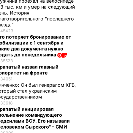
ужчина проехал на велосипеде
,3 тыс. км и умер на следующий
ень. История
лаготворительного "последнего
аезда"
45423
то потеряет бронирование от
обилизации с 1 сентября и
акие два документа нужно
одать до понедельника
35523
рапатый назвал главный
риоритет на фронте
34051
инченко:
Он был генералом КГБ,
оторый стал украинским
осударственником
33618
рапатый инициировал
вольнение командующего
едсилами ВСУ. Его называли
человеком Сырского" – СМИ
29908