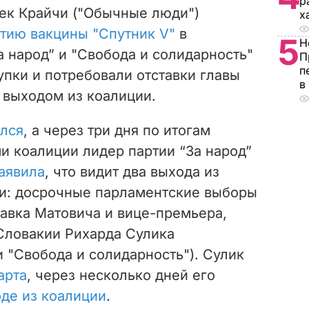
р
ек Крайчи ("Обычные люди")
х
тию вакцины "Спутник V"
в
5
Н
а народ” и "Свобода и солидарность"
П
п
упки и потребовали отставки главы
в
 выходом из коалиции.
лся
, а через три дня по итогам
и коалиции лидер партии “За народ”
аявила
, что видит два выхода из
и: досрочные парламентские выборы
авка Матовича и вице-премьера,
Словакии Рихарда Сулика
и "Свобода и солидарность"). Сулик
арта
, через несколько дней его
де из коалиции
.