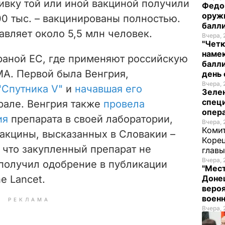
ивку той или иной вакциной получили
Федо
оруж
900 тыс. – вакцинированы полностью.
балл
вляет около 5,5 млн человек.
Вчера, 
"Четк
намек
траной ЕС, где применяют российскую
балли
МА. Первой была Венгрия,
день 
Вчера, 
Спутника V"
и
начавшая его
Зеле
спец
рале. Венгрия также
провела
опера
ия
препарата в своей лаборатории,
Вчера, 
Комит
акцины, высказанных в Словакии –
Корец
 что закупленный препарат не
глав
Вчера, 
 получил одобрение в публикации
"Мест
e Lancet.
Донец
вероя
воен
РЕКЛАМА
Вчера, 