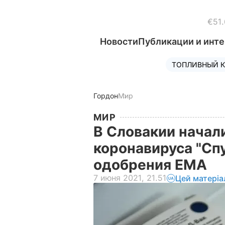
€51.
Новости
Публикации и инт
ТОПЛИВНЫЙ К
Гордон
Мир
МИР
В Словакии начал
коронавируса "Спу
одобрения EMA
7 июня 2021, 21.51
Цей матеріа