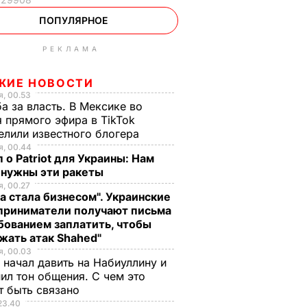
ПОПУЛЯРНОЕ
РЕКЛАМА
ЖИЕ НОВОСТИ
, 00.53
а за власть. В Мексике во
 прямого эфира в TikTok
елили известного блогера
, 00.44
 о Patriot для Украины: Нам
 нужны эти ракеты
, 00.27
а стала бизнесом". Украинские
приниматели получают письма
бованием заплатить, чтобы
жать атак Shahed"
, 00.03
 начал давить на Набиуллину и
ил тон общения. С чем это
т быть связано
23.40