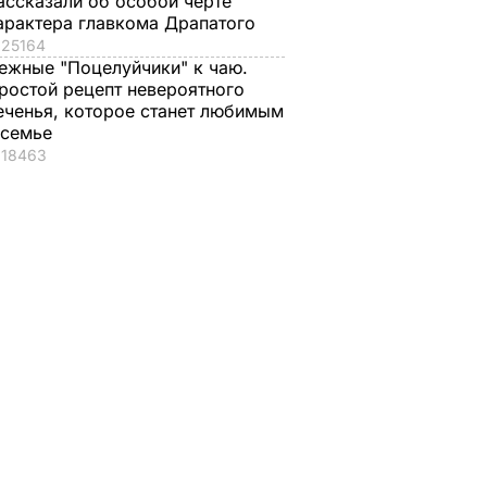
ассказали об особой черте
арактера главкома Драпатого
25164
ежные "Поцелуйчики" к чаю.
ростой рецепт невероятного
еченья, которое станет любимым
 семье
18463