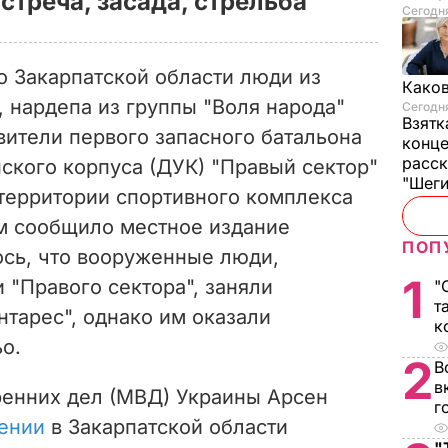
стреча, засада, стрельба
Сегодня
о Закарпатской области люди из
Каков
 нардепа из группы "Воля народа"
Сегодня
Взятк
вители первого запасного батальона
конце
расск
ского корпуса (ДУК) "Правый сектор"
"Шег
территории спортивного
комплекса
ом сообщило
местное издание
ПОП
ось, что вооруженные люди,
1
 "Правого сектора", заняли
"
т
тарес", однако им оказали
к
о.
2
В
в
ренних дел (МВД) Украины Арсен
г
ении
в Закарпатской области