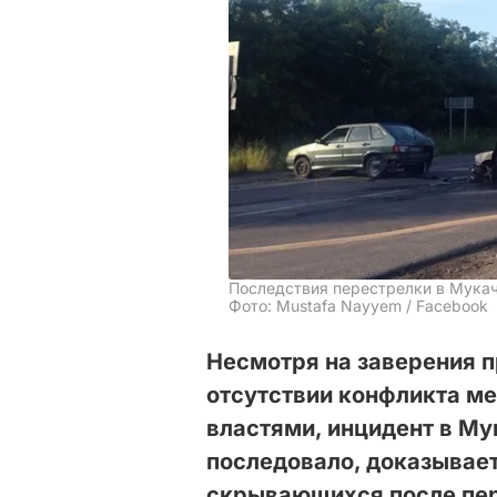
Последствия перестрелки в Мука
Фото: Mustafa Nayyem / Facebook
Несмотря на заверения 
отсутствии конфликта м
властями, инцидент в Мук
последовало, доказывает
скрывающихся после пер