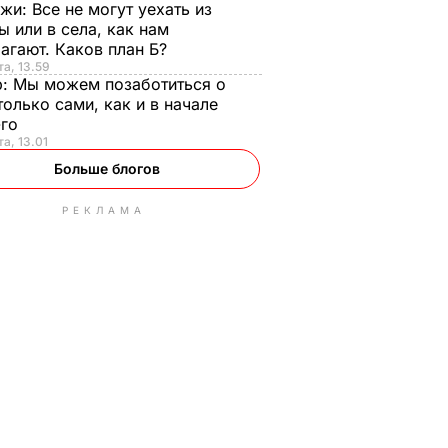
нжи:
Все не могут уехать из
ы или в села, как нам
агают. Каков план Б?
та, 13.59
р:
Мы можем позаботиться о
только сами, как и в начале
-го
та, 13.01
Больше блогов
РЕКЛАМА