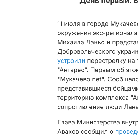
День первый. В
11 июля
в городе Мукачев
окружения экс-регионала,
Михаила Ланьо и предста
Добровольческого украин
устроили
перестрелку на 
"Антарес". Первым об эт
"Мукачево.net". Сообщал
представившиеся бойцами
территорию комплекса "Ан
сопротивление люди Лань
Глава Министерства внут
Аваков сообщил о
провед