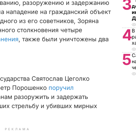
3
"
ованию, разоружению и задержанию
д
ла нападение на гражданский объект
и
Д
дного из его советников, Зоряна
4
нного столкновения четыре
В
р
анения
, также были уничтожены два
х
5
С
н
ч
осударства Святослав Цеголко
 Петр Порошенко
поручил
нам разоружить и задержать
ших стрельбу и убивших мирных
РЕКЛАМА