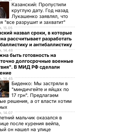
Казанский:
Пропустили
круглую дату. Год назад
Лукашенко заявлял, что
я "все разрушит и захватит"
, 15.05
ский назвал сроки, в которые
на рассчитывает разработать
 баллистику и антибаллистику
, 14.48
на быть готовность на
аточно долгосрочные военные
твия". В МИД РФ сделали
ление
, 14.45
Биденко:
Мы застряли в
"миндичгейте и яйцах по
17 грн". Предлагаем
ые решения, а от власти хотим
ных
, 14.07
етний мальчик оказался в
ице после курения вейпа,
ый он нашел на улице