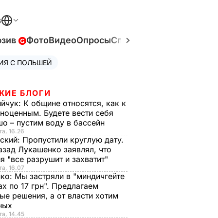
В
юзив
Фото
Видео
Опросы
Спецпроекты
Война в У
ИЯ С ПОЛЬШЕЙ
ЖИЕ БЛОГИ
ийчук:
К общине относятся, как к
ноценным. Будете вести себя
о – пустим воду в бассейн
та, 16.26
ский:
Пропустили круглую дату.
азад Лукашенко заявлял, что
я "все разрушит и захватит"
та, 16.07
нко:
Мы застряли в "миндичгейте
ах по 17 грн". Предлагаем
ые решения, а от власти хотим
ных
та, 14.45