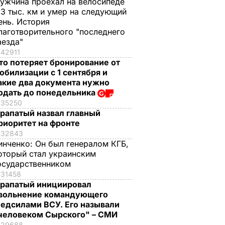
ужчина проехал на велосипеде
,3 тыс. км и умер на следующий
ень. История
лаготворительного "последнего
аезда"
42911
то потеряет бронирование от
обилизации с 1 сентября и
акие два документа нужно
одать до понедельника
35250
рапатый назвал главный
риоритет на фронте
32843
инченко:
Он был генералом КГБ,
оторый стал украинским
осударственником
31458
рапатый инициировал
вольнение командующего
едсилами ВСУ. Его называли
человеком Сырского" – СМИ
29688