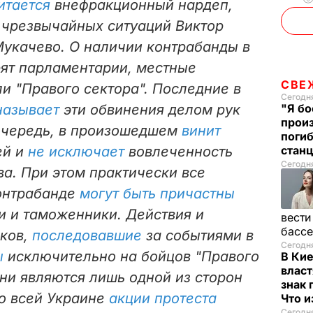
итается
внефракционный нардеп,
o
 чрезвычайных ситуаций Виктор
укачево. О наличии контрабанды в
рят парламентарии, местные
СВЕ
и "Правого сектора". Последние в
Сегодня
называет
эти обвинения делом рук
"Я бо
прои
 очередь, в произошедшем
винит
поги
ей и
не исключает
вовлеченность
стан
Сегодня
а. При этом практически все
контрабанде
могут быть причастны
и и таможенники. Действия и
вести
басс
иков,
последовавшие
за событиями в
Сегодня
ы
исключительно на бойцов "Правого
В Ки
власт
 они являются лишь одной из сторон
знак 
о всей Украине
акции протеста
Что 
Сегодня