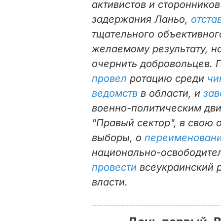
активистов и сторонников
задержания Ланьо,
отста
тщательного объективног
желаемому результату, н
очернить добровольцев. 
провел
ротацию среди
чи
ведомств
в области, и
зав
военно-политическим дви
"Правый сектор", в свою 
выборы, о
переименован
национально-освободите
провести
всеукраинский р
власти.