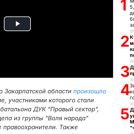
1
М
5
д
б
з
P
2
К
l
м
к
п
a
3
Д
y
п
V
4
З
во Закарпатской области
произошло
к
i
г
е, участниками которого стали
5
 батальона ДУК "Правый сектор",
d
Д
у
депа из группы "Воля народа"
М
e
 правоохранители. Также
"