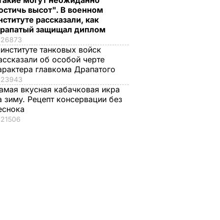
Такие могут неожиданно
остичь высот". В военном
нституте рассказали, как
рапатый защищал диплом
26873
 институте танковых войск
ассказали об особой черте
арактера главкома Драпатого
23943
амая вкусная кабачковая икра
а зиму. Рецепт консервации без
еснока
21506