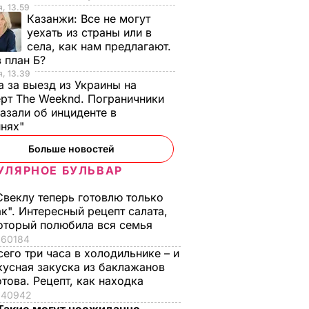
, 13.59
Казанжи:
Все не могут
уехать из страны или в
села, как нам предлагают.
 план Б?
, 13.39
а за выезд из Украины на
рт The Weeknd. Пограничники
азали об инциденте в
инях"
Больше новостей
УЛЯРНОЕ БУЛЬВАР
Свеклу теперь готовлю только
ак". Интересный рецепт салата,
оторый полюбила вся семья
60184
сего три часа в холодильнике – и
кусная закуска из баклажанов
отова. Рецепт, как находка
40942