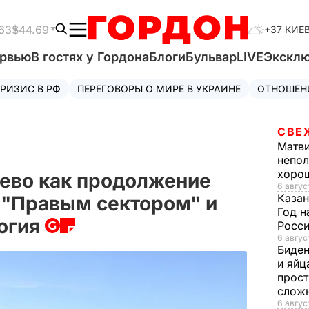
63
$44.69
+37 КИЕ
ервью
В гостях у Гордона
Блоги
Бульвар
LIVE
Экскл
РИЗИС В РФ
ПЕРЕГОВОРЫ О МИРЕ В УКРАИНЕ
ОТНОШЕН
СВЕ
Матв
непол
хорош
ево как продолжение
6 авгус
Казан
 "Правым сектором" и
Год н
огия
Росси
6 авгус
Биде
и яйц
прост
слож
6 авгус