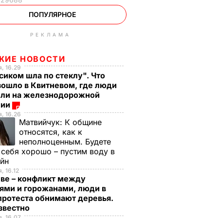
ПОПУЛЯРНОЕ
РЕКЛАМА
ЖИЕ НОВОСТИ
, 16.29
сиком шла по стеклу". Что
зошло в Квитневом, где люди
бли на железнодорожной
ции
, 16.26
Матвийчук:
К общине
относятся, как к
неполноценным. Будете
 себя хорошо – пустим воду в
ейн
, 16.12
еве – конфликт между
ями и горожанами, люди в
протеста обнимают деревья.
известно
, 16.07