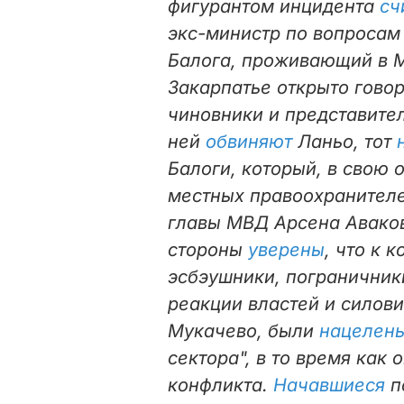
фигурантом инцидента
сч
экс-министр по вопросам
Балога, проживающий в М
Закарпатье открыто гово
чиновники и представител
ней
обвиняют
Ланьо, тот
Балоги, который, в свою
местных правоохранител
главы МВД Арсена Аваков
стороны
уверены
, что к 
эсбэушники, пограничник
реакции властей и силов
Мукачево, были
нацелен
сектора", в то время как
конфликта.
Начавшиеся
п