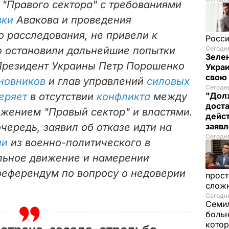
 "Правого сектора" с требованиями
вки
Авакова и проведения
о расследования, не привели к
Росси
о остановили дальнейшие попытки
Сегодня
Зелен
Президент Украины Петр Порошенко
Украи
свою
новников
и глав управлений
силовых
Сегодня
еряет
в отсутствии
конфликта
между
"Долж
дост
жением "Правый сектор" и властями.
дейс
очередь, заявил об отказе идти на
заяв
Сегодня
ии
из военно-политического в
льное движение и намерении
еферендум по вопросу о недоверии
прост
слож
Сегодня
Семил
больн
котор