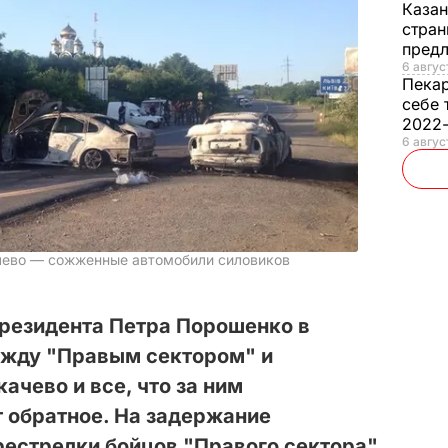
Каза
стран
предл
6 авгус
Пека
себе 
2022
6 авгус
чево — сожженные автомобили силовиков
президента Петра Порошенко в
ежду "Правым сектором" и
ачево и все, что за ним
 обратное. На задержание
естрелки бойцов "Правого сектора"