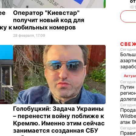
о
ее
Оператор "Киевстар"
получит новый код для
ку к
мобильных номеров
28 февраля, 17.09
СВЕ
Сегодня,
Больш
азартн
зараб
Актуа
Сегодня,
Путин 
регион
долет
Сегодня,
Голобуцкий:
Задача Украины
Прода
– перенести войну поближе к
Wildbe
атак 
Кремлю. Именно этим сейчас
Сегодня,
занимается созданная СБУ
Прави