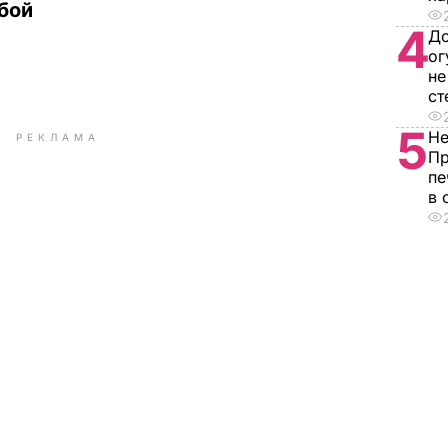
бой
4
До
ог
не
ст
5
Не
РЕКЛАМА
Пр
пе
в 