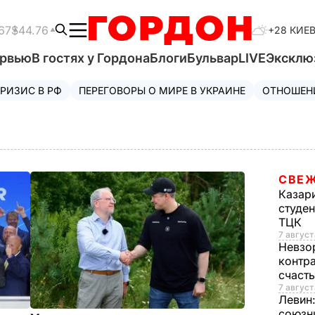
67
$44.76
+28 КИЕ
ервью
В гостях у Гордона
Блоги
Бульвар
LIVE
Эксклю
РИЗИС В РФ
ПЕРЕГОВОРЫ О МИРЕ В УКРАИНЕ
ОТНОШЕН
СВЕЖ
Казар
студен
ТЦК
7 август
Невзо
контра
счаст
7 август
Левин
союзн