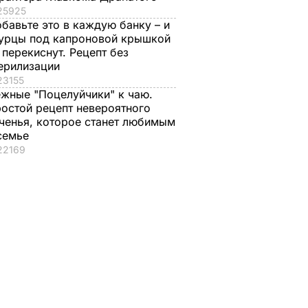
25925
бавьте это в каждую банку – и
урцы под капроновой крышкой
 перекиснут. Рецепт без
ерилизации
23155
жные "Поцелуйчики" к чаю.
остой рецепт невероятного
ченья, которое станет любимым
семье
22169