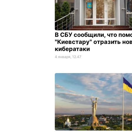
В СБУ сообщили, что пом
"Киевстару" отразить но
кибератаки
4 января, 12.47