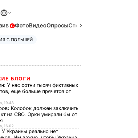
В
зив
Фото
Видео
Опросы
Спецпроекты
Война в Ук
ИЯ С ПОЛЬШЕЙ
ИЕ БЛОГИ
ин:
У нас сотни тысяч фиктивных
тов, еще больше прячется от
а, 19.48
ров:
Колобок должен заключить
кт на СВО. Орки умирали бы от
ья
а, 16.02
:
У Украины реально нет
иков. Им важно, чтобы Украина