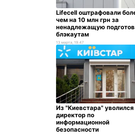
Lifecell оштрафовали бол
чем на 10 млн грн за
ненадлежащую подготов
блэкаутам
13 марта, 19.47
Из "Киевстара" уволился
директор по
информационной
безопасности