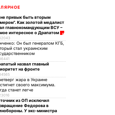
УЛЯРНОЕ
 не привык быть вторым
мером". Как золотой медалист
ал главнокомандующим ВСУ –
мое интересное о Драпатом
62043
нченко:
Он был генералом КГБ,
торый стал украинским
сударственником
36441
апатый назвал главный
иоритет на фронте
34565
четверг жара в Украине
стигнет своего максимума.
гда станет легче
23016
точник из ОП исключил
звращение Федорова в
нобороны. У экс-министра