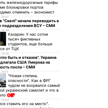
ить железнодорожные тарифы
емя блокировки портов
одимо отменить – экономист
 19.57
в "Скелі" начали переводить в
е подразделения ВСУ – СМИ
 19.48
Казарин:
У нас сотни
тысяч фиктивных
студентов, еще больше
тся от ТЦК
 19.29
гло быть и отказов". Украина
едлагала США Умерова на
ость посла – СМИ
 19.15
"Новая степень
опасности". Как в ФРГ
чудом не взорвался самый
ой украинский самолет и что в
ыло
 19.02
ся ставить его на место".