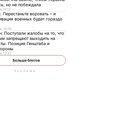
сь, но не побеждала
, 15.12
н:
Перестаньте воровать – и
ивация военных будет гораздо
а, 14.06
н:
Поступали жалобы на то, что
ым запрещают выходить на
сты. Позиция Генштаба и
бороны
а, 13.22
Больше блогов
РЕКЛАМА