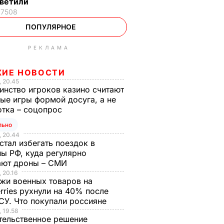
тветили
17508
ПОПУЛЯРНОЕ
РЕКЛАМА
ЖИЕ НОВОСТИ
 20.45
инство игроков казино считают
ые игры формой досуга, а не
отка – соцопрос
льно
 20.44
стал избегать поездок в
ы РФ, куда регулярно
ают дроны – СМИ
 20.16
жи военных товаров на
rries рухнули на 40% после
ВСУ. Что покупали россияне
 19.58
тельственное решение