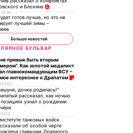
чев рассказал о конфликтах
овского и Блохина
 18.50
удет готов лучше, но это не
тирует лучшей зимы –
леев
Больше новостей
ЛЯРНОЕ БУЛЬВАР
 не привык быть вторым
мером". Как золотой медалист
ал главнокомандующим ВСУ –
мое интересное о Драпатом
62043
ишуня, дочка родилась!"
апатый рассказал, как ночью
 позициях узнал о рождении
очери
51522
институте танковых войск
ссказали об особой черте
рактера главкома Драпатого