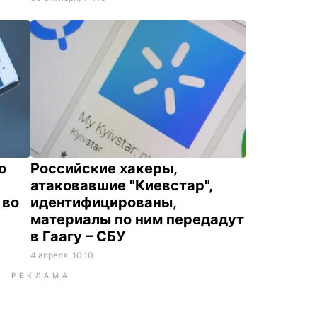
о
Российские хакеры,
атаковавшие "Киевстар",
 во
идентифицированы,
материалы по ним передадут
в Гаагу – СБУ
4 апреля, 10.10
РЕКЛАМА