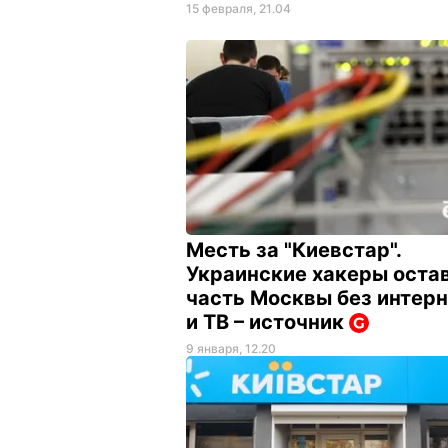
15 февраля, 21.04
Месть за "Киевстар".
Украинские хакеры оста
часть Москвы без интер
и ТВ – источник
9 января, 12.20