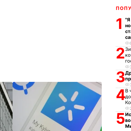
ПОП
1
"Я
но
ст
са
2
Зи
ко
го
3
Др
пр
4
В 
до
Ко
5
Ис
во
Ми