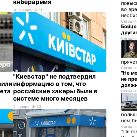
киберармия
повыс
во вр
10 января, 16.51
необх
Сегодня,
Бойцо
други
Сегодня,
пряче
Сегодня,
"Не мо
"Киевстар" не подтвердил
не пр
вили
информацию о том, что
должн
нета
российские хакеры были в
Сегодня,
системе много месяцев
4 января, 19.33
больш
нем б
Сегодня,
"Пытал