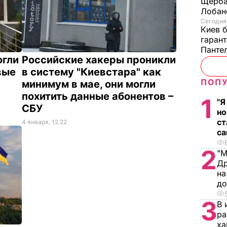
Щерба
Лобан
Сегодня,
Киев б
гаран
Панте
огли
Российские хакеры проникли
вые
в систему "Киевстара" как
ПОПУ
минимум в мае, они могли
похитить данные абонентов –
1
"Я
СБУ
но
ст
4 января, 12.22
са
2
"М
Др
на
д
3
В 
ра
ха