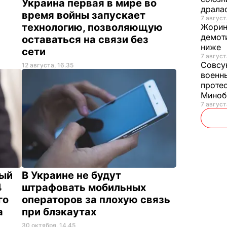
Украина первая в мире во
драла
время войны запускает
7 августа
технологию, позволяющую
Жори
демот
оставаться на связи без
ниже
сети
7 август
Совсу
12 августа, 16.35
военн
проте
Мино
7 август
ный
В Украине не будут
4
штрафовать мобильных
го
операторов за плохую связь
а
при блэкаутах
30 октября, 14.45