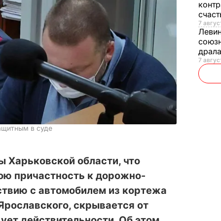
контр
счас
7 авгус
Леви
союзн
драла
7 август
защитным в суде
 Харьковской области, что
ою причастность к дорожно-
твию с автомобилем из кортежа
Ярославского, скрывается от
вует действительности. Об этом