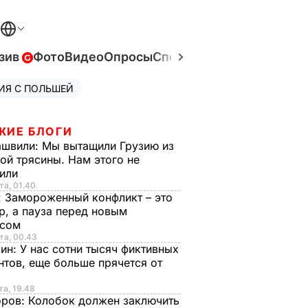
зив
Фото
Видео
Опросы
Спецпроекты
Война в Ук
ИЯ С ПОЛЬШЕЙ
ЖИЕ БЛОГИ
ашвили:
Мы вытащили Грузию из
ой трясины. Нам этого не
тили
та, 01.40
:
Замороженный конфликт – это
р, а пауза перед новым
исом
та, 00.43
рин:
У нас сотни тысяч фиктивных
нтов, еще больше прячется от
та, 19.48
оров:
Колобок должен заключить