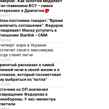
омером". Как золотой медалист
тал главкомом ВСУ – самое
нтересное о Драпатом
94617
Илон постоянно говорит: "Время
аключать соглашение". Федоров
говаривает Маска уступить в
тношении Starlink – СМИ
58404
 четверг жара в Украине
остигнет своего максимума.
огда станет легче
23220
рапатый рассказал о самой
линной ночи в своей жизни и о
еловеке, который посоветовал
му выбраться из "котла"
21739
сточник из ОП исключил
озвращение Федорова в
инобороны. У экс-министра
тветили
18516