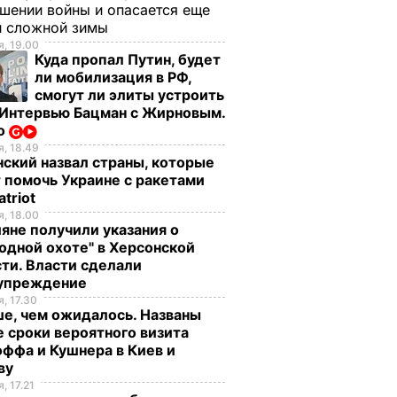
шении войны и опасается еще
й сложной зимы
, 19.00
Куда пропал Путин, будет
ли мобилизация в РФ,
смогут ли элиты устроить
 Интервью Бацман с Жирновым.
о
, 18.49
ский назвал страны, которые
 помочь Украине с ракетами
atriot
, 18.00
яне получили указания о
одной охоте" в Херсонской
ти. Власти сделали
упреждение
, 17.30
е, чем ожидалось. Названы
 сроки вероятного визита
ффа и Кушнера в Киев и
ву
, 17.21