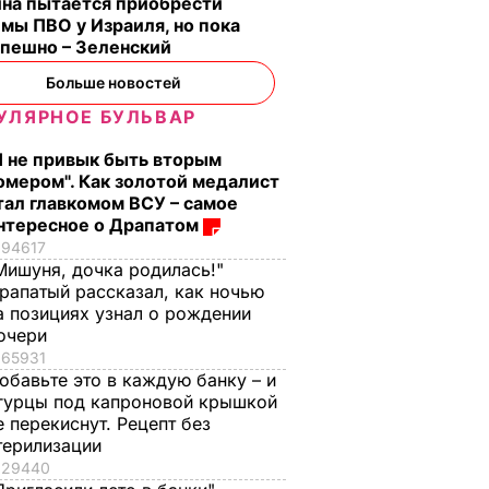
ина пытается приобрести
мы ПВО у Израиля, но пока
спешно – Зеленский
Больше новостей
УЛЯРНОЕ БУЛЬВАР
Я не привык быть вторым
омером". Как золотой медалист
тал главкомом ВСУ – самое
нтересное о Драпатом
94617
Мишуня, дочка родилась!"
рапатый рассказал, как ночью
а позициях узнал о рождении
очери
65931
обавьте это в каждую банку – и
гурцы под капроновой крышкой
е перекиснут. Рецепт без
терилизации
29440