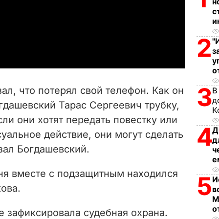
н
l
с
и
a
2
"
з
y
у
о
V
3
ал, что потерял свой телефон. Как он
В
i
д
гдашевский Тарас Сергеевич трубку,
К
сли они хотят передать повестку или
d
4
Д
уальное действие, они могут сделать
д
e
азал Богдашевский.
ч
е
o
дня вместе с подзащитным находился
5
И
ова.
в
М
о
е зафиксировала судебная охрана.