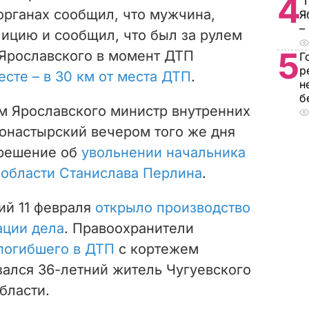
4
"
органах сообщил, что мужчина,
Я
–
ицию и сообщил, что был за рулем
5
 Ярославского в момент ДТП
Г
р
есте – в 30 км от места ДТП
.
н
б
м Ярославского министр внутренних
онастырский вечером того же дня
 решение об
увольнении начальника
 области Станислава Перлина
.
ий 11 февраля
открыло производство
ации дела
. Правоохранители
погибшего в ДТП
с кортежем
зался 36-летний житель Чугуевского
бласти.