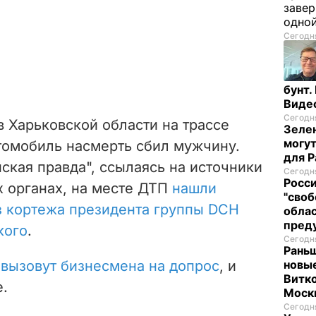
завер
одно
Сегодня
бунт.
Виде
Сегодня
в Харьковской области на трассе
Зелен
могут
томобиль насмерть сбил мужчину.
для P
ская правда", ссылаясь на источники
Сегодня
Росси
 органах, на месте ДТП
нашли
"своб
з кортежа президента группы
DCH
облас
пред
кого
.
Сегодня
Раньш
о
вызовут бизнесмена на допрос
, и
новые
Витко
.
Моск
Сегодня