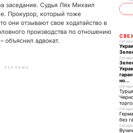
на заседание. Судья Лях Михаил
е. Прокурор, который тоже
что они отзывают свое ходатайство в
оловного производства по отношению
СВЕ
– объяснил адвокат.
Сегодня
Украи
Зеле
Сегодня
Зелен
РЕКЛАМА
Украи
гаран
но...
Сегодня
Турци
Черно
торго
Сегодня
Герма
без г
Сегодня
Вучич