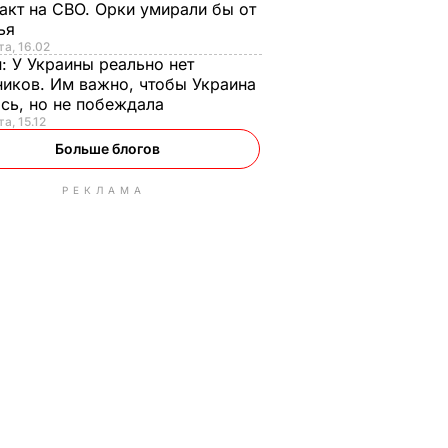
акт на СВО. Орки умирали бы от
тья
та, 16.02
н:
У Украины реально нет
иков. Им важно, чтобы Украина
сь, но не побеждала
а, 15.12
Больше блогов
РЕКЛАМА