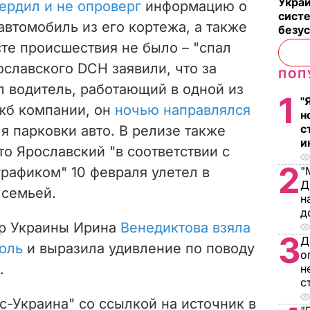
Укра
ердил и не опроверг
информацию о
систе
автомобиль из его кортежа, а также
безу
сте происшествия не было – "спал
ославского DCH заявили, что за
ПОП
 водитель, работающий в одной из
1
"
жб компании, он
ночью направлялся
н
с
я парковки авто. В релизе также
и
о Ярославский "в соответствии с
2
рафиком" 10 февраля улетел в
"
Д
 семьей.
н
д
р Украины Ирина
Венедиктова взяла
3
Д
оль
и выразила удивление по поводу
о
.
н
с
с-Украина" со ссылкой на источник в