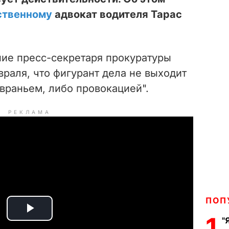
твенному
адвокат водителя Тарас
ие пресс-секретаря прокуратуры
враля, что фигурант дела не выходит
 враньем, либо провокацией".
РЕКЛАМА
ПОП
P
1
"