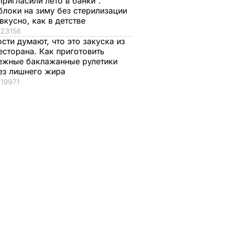
Пригласили лето в банки".
блоки на зиму без стерилизации
 вкусно, как в детстве
23156
ости думают, что это закуска из
есторана. Как приготовить
ежные баклажанные рулетики
ез лишнего жира
19971