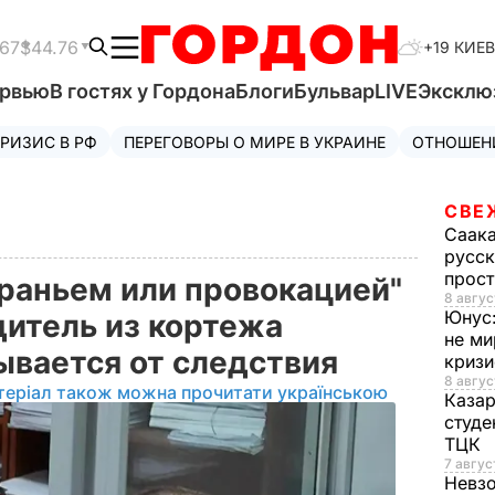
.67
$44.76
+19 КИЕВ
ервью
В гостях у Гордона
Блоги
Бульвар
LIVE
Эксклю
РИЗИС В РФ
ПЕРЕГОВОРЫ О МИРЕ В УКРАИНЕ
ОТНОШЕН
СВЕ
Саак
русск
прос
враньем или провокацией"
8 авгус
Юнус
дитель из кортежа
не ми
ывается от следствия
криз
8 авгус
теріал також можна прочитати українською
Каза
студе
ТЦК
7 авгус
Невз