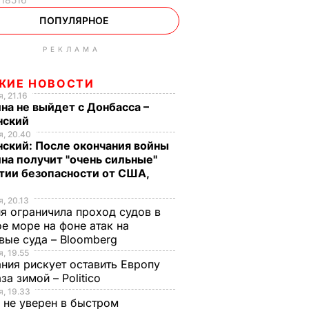
ПОПУЛЯРНОЕ
РЕКЛАМА
ЖИЕ НОВОСТИ
, 21.16
на не выйдет с Донбасса –
нский
, 20.40
ский: После окончания войны
на получит "очень сильные"
тии безопасности от США,
, 20.13
я ограничила проход судов в
е море на фоне атак на
вые суда – Bloomberg
, 19.55
ния рискует оставить Европу
аза зимой – Politico
, 19.33
 не уверен в быстром