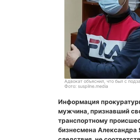
Адвокат объяснил, что был с под
Фото: suspilne.media
Информация прокуратуры
мужчина, признавший св
транспортному происшес
бизнесмена Александра 
следствия, не соответст