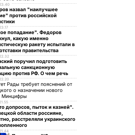
23.40
ров назвал "наилучшее
ие" против российской
истики
23.17
кое попадание". Федоров
кнул, какую именно
стическую ракету испытали в
отставки правительства
22.32
нский поручил подготовить
иальную санкционную
цию против РФ. О чем речь
22.20
ет Рады требует пояснений от
кого о назначении нового
ы Минцифры
21.55
о допросов, пыток и казней".
ецкой области россияне,
тно, расстреляли украинского
нопленного
21.44