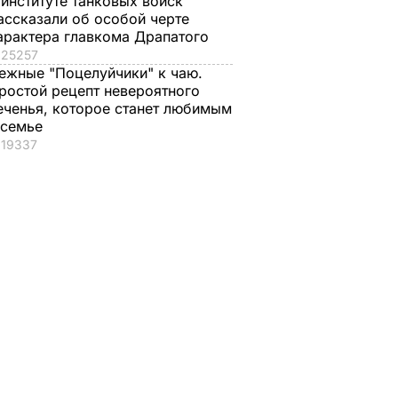
 институте танковых войск
ассказали об особой черте
арактера главкома Драпатого
25257
ежные "Поцелуйчики" к чаю.
ростой рецепт невероятного
еченья, которое станет любимым
 семье
19337