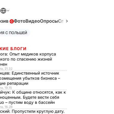
В
юзив
Фото
Видео
Опросы
Спецпроекты
Война в У
ИЯ С ПОЛЬШЕЙ
ЖИЕ БЛОГИ
нога:
Опыт медиков корпуса
кого по спасению жизней
енен
та, 21.32
нцев:
Единственный источник
озмещения убытков бизнеса –
щие репарации
а, 19.15
ийчук:
К общине относятся, как к
ноценным. Будете вести себя
о – пустим воду в бассейн
та, 16.26
ский:
Пропустили круглую дату.