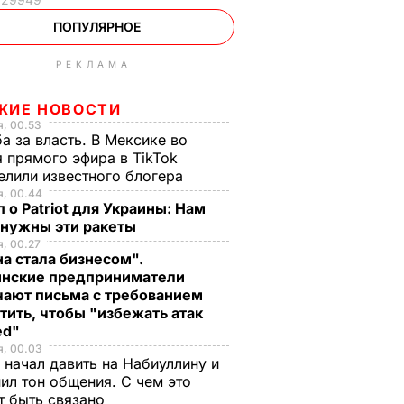
ПОПУЛЯРНОЕ
РЕКЛАМА
ЖИЕ НОВОСТИ
, 00.53
а за власть. В Мексике во
 прямого эфира в TikTok
елили известного блогера
я, 00.44
 о Patriot для Украины: Нам
 нужны эти ракеты
, 00.27
а стала бизнесом".
инские предприниматели
чают письма с требованием
тить, чтобы "избежать атак
ed"
я, 00.03
 начал давить на Набиуллину и
ил тон общения. С чем это
т быть связано