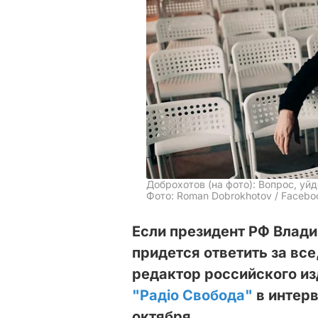
Доброхотов (на фото): Вопрос, у
Фото: Roman Dobrokhotov / Facebo
Если президент РФ Влади
придется ответить за все
редактор российского из
"Радіо Свобода"
в интерв
октября.