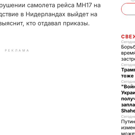
 крушении самолета рейса МН17 на
дствие в Нидерландах выйдет на
выяснит, кто отдавал приказы.
СВЕ
Сегодня
Борьб
РЕКЛАМА
время
застр
Сегодн
Трамп
тоже
Сегодня
"Войн
Укра
полу
запла
Shah
Сегодн
Путин
измен
може