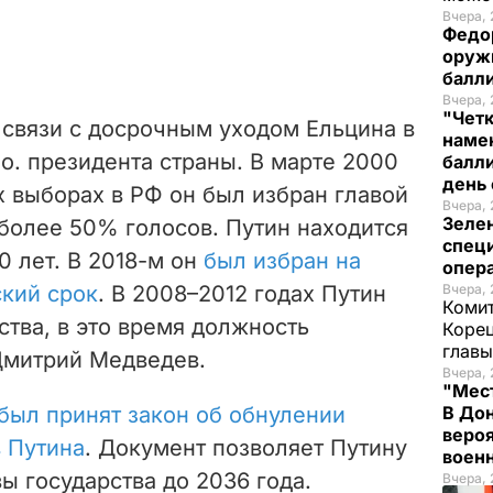
Вчера, 
Федо
оруж
балл
Вчера, 
"Чет
в связи с досрочным уходом Ельцина в
наме
.о. президента страны. В марте 2000
балли
день 
х выборах в РФ он был избран главой
Вчера, 
Зеле
 более 50% голосов. Путин находится
спец
0 лет.
В 2018-м он
был избран на
опера
ский срок
. В 2008–2012 годах Путин
Вчера, 
Комит
ства, в это время должность
Корец
глав
Дмитрий Медведев.
Вчера, 
"Мест
был принят закон об
обнулении
В Дон
вероя
 Путина
. Документ позволяет Путину
воен
вы государства до 2036 года.
Вчера, 