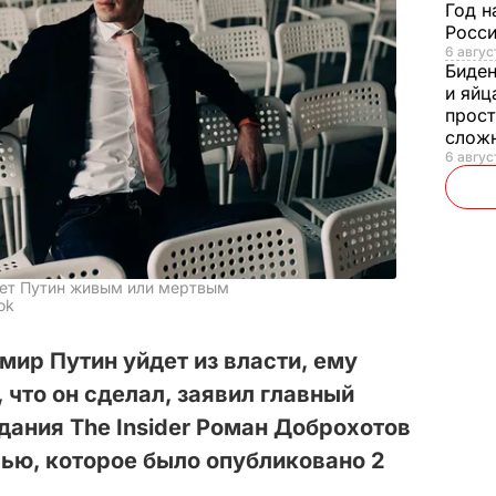
Год н
Росси
6 авгус
Биде
и яйц
прост
слож
6 авгус
йдет Путин живым или мертвым
ok
мир Путин уйдет из власти, ему
, что он сделал, заявил главный
дания The Insider Роман Доброхотов
ью, которое было опубликовано 2