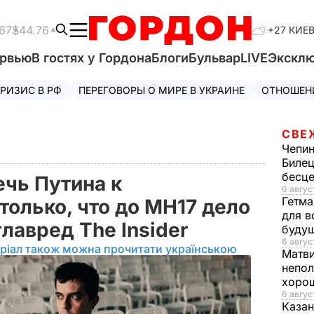
67
$44.76
+27 КИЕ
ервью
В гостях у Гордона
Блоги
Бульвар
LIVE
Экскл
РИЗИС В РФ
ПЕРЕГОВОРЫ О МИРЕ В УКРАИНЕ
ОТНОШЕН
СВЕ
Чепи
Билец
бесц
чь Путина к
6 авгус
Гетма
только, что до MH17 дело
для в
главред The Insider
буду
6 август
ріал також можна прочитати українською
Матв
непол
хорош
6 авгус
Казан