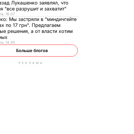
азад Лукашенко заявлял, что
я "все разрушит и захватит"
та, 16.07
нко:
Мы застряли в "миндичгейте
ах по 17 грн". Предлагаем
ые решения, а от власти хотим
ных
та, 14.45
Больше блогов
РЕКЛАМА