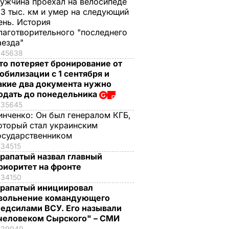
ужчина проехал на велосипеде
,3 тыс. км и умер на следующий
ень. История
лаготворительного "последнего
аезда"
45638
то потеряет бронирование от
обилизации с 1 сентября и
акие два документа нужно
одать до понедельника
35645
инченко:
Он был генералом КГБ,
оторый стал украинским
осударственником
34515
рапатый назвал главный
риоритет на фронте
34150
рапатый инициировал
вольнение командующего
едсилами ВСУ. Его называли
человеком Сырского" – СМИ
29949