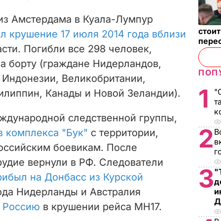
 из Амстердама в Куала-Лумпур
стои
л крушение 17 июля 2014 года вблизи
пере
ти. Погибли все 298 человек,
а борту (граждане Нидерландов,
ПОП
 Индонезии, Великобритании,
1
"
илиппин, Канады и Новой Зеландии).
т
к
ждународной следственной группы,
2
з комплекса "Бук"
с территории,
В
в
оссийским боевикам. После
г
удие вернули в РФ. Следователи
3
"
рибыл на Донбасс из Курской
д
года Нидерланды и Австралия
и
Д
 Россию
в крушении рейса MH17.