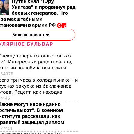
Путин снял "Юру
Унитаза" и продвинул ряд
боевых генералов. Что
т за масштабными
становками в армии РФ
Больше новостей
УЛЯРНОЕ БУЛЬВАР
Свеклу теперь готовлю только
ак". Интересный рецепт салата,
оторый полюбила вся семья
64375
сего три часа в холодильнике – и
кусная закуска из баклажанов
отова. Рецепт, как находка
41451
Такие могут неожиданно
остичь высот". В военном
нституте рассказали, как
рапатый защищал диплом
27401