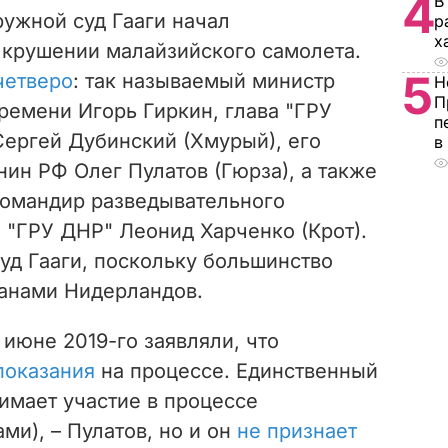
4
В
ружной суд Гааги начал
р
х
 крушении малайзийского самолета.
5
четверо
: так называемый министр
Н
П
ремени Игорь Гиркин, глава "ГРУ
п
ергей Дубинский (Хмурый), его
в
ин РФ Олег Пулатов (Гюрза), а также
командир разведывательного
а "ГРУ ДНР" Леонид Харченко (Крот).
уд Гааги, поскольку большинство
анами Нидерландов.
 июне 2019-го заявляли, что
показания
на процессе. Единственный
нимает участие в процессе
ми), – Пулатов, но и он
не признает