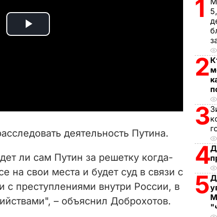
1
М
5
д
б
P
з
l
2
К
м
a
к
п
y
3
З
к
V
г
расследовать деятельность Путина.
i
4
Д
ядет ли сам Путин за решетку когда-
п
d
се на свои места и будет суд в связи с
5
Д
e
зи с преступлениями внутри России, в
у
М
ийствами", – объяснил Доброхотов.
o
"