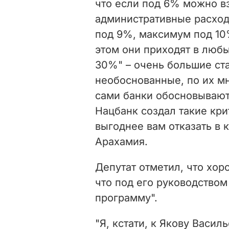
что если под 6% можно вз
административные расход
под 9%, максимум под 10
этом они приходят в любы
30
%"
–
очень большие ст
необоснованные, по их м
сами банки обосновывают
Нацбанк создал такие кри
выгоднее вам отказать в 
Арахамия.
Депутат отметил, что хор
что под его руководство
программу".
"Я, кстати, к Якову Васи