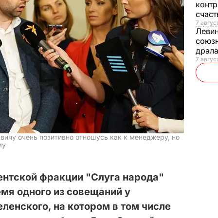
контр
счас
7 авгус
Леви
союзн
драла
7 август
евичу очень позитивно отношусь как к менеджеру, но
му
ентской фракции "Слуга народа"
мя одного из совещаний у
ленского, на котором в том числе