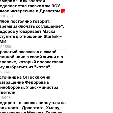
омером". Как золотой
едалист стал главкомом ВСУ –
амое интересное о Драпатом
100250
Илон постоянно говорит:
Время заключать соглашение".
едоров уговаривает Маска
ступить в отношении Starlink –
СМИ
62556
рапатый рассказал о самой
линной ночи в своей жизни и о
еловеке, который посоветовал
му выбраться из "котла"
23646
сточник из ОП исключил
озвращение Федорова в
инобороны. У экс-министра
тветили
18608
едоров – о шансах вернуться на
олжность, Драпатого, Хмару,
ереговорах с Маском. Главное