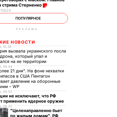
з стрима Стерненко
15624
ПОПУЛЯРНОЕ
РЕКЛАМА
ЖИЕ НОВОСТИ
, 10.38
рия вызвала украинского посла
 дрона, который упал и
ался на ее территории
я, 09.44
олее 21 дня". На фоне нехватки
ипасов в США Пентагон
вает давление на оборонные
ании – WP
, 09.02
ции не исключают, что РФ
т применить ядерное оружие
, 08.23
"Целенаправленно бьет
по жилым домам". РФ