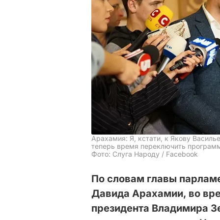
Арахамия: Я, кстати, к Якову Василь
теперь время переключить програм
Фото: Слуга Народу / Facebook
По словам главы парлам
Давида Арахамии, во вре
президента Владимира Зе