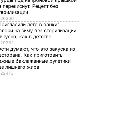
гурцы под капроновой крышкой
е перекиснут. Рецепт без
терилизации
30366
Пригласили лето в банки".
блоки на зиму без стерилизации
 вкусно, как в детстве
29282
ости думают, что это закуска из
есторана. Как приготовить
ежные баклажанные рулетики
ез лишнего жира
22473