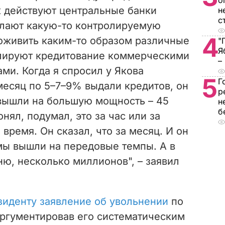
о
к действуют
центральные банки
н
с
лают какую-то контролируемую
4
 оживить каким-то образом различные
"
Я
улируют кредитование коммерческими
–
ми. Когда я спросил у Якова
5
Г
месяц по 5
–
7
–
9% выдали кредитов, он
р
 вышли на большую мощность
–
45
н
б
онял, подумал, это за час или за
 время. Он сказал, что за месяц. И он
, мы вышли на передовые темпы. А в
мню, несколько миллионов",
– заявил
зиденту заявление об увольнении
по
ргументировав его систематическим