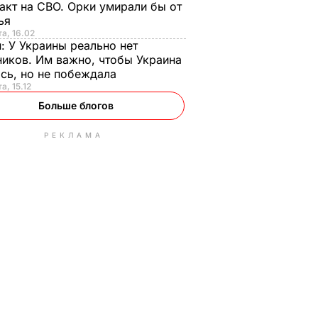
акт на СВО. Орки умирали бы от
тья
та, 16.02
н:
У Украины реально нет
иков. Им важно, чтобы Украина
сь, но не побеждала
а, 15.12
Больше блогов
РЕКЛАМА