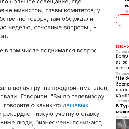
ыло большое совещание, где
и
вые министры, главы комитетов, у
обственно говоря, там обсуждали
ую неделю, основные вопросы", –
ат.
СВЕ
че в том числе поднимался вопрос
Сегодня
Болга
из-за
взорв
Сегодн
"Не б
боепр
жала целая группа предпринимателей,
оказы
комп
товали. Говорили: "Вы по телевизору
Сегодня
, говорите о каких-то
дешевых
В Тур
може
к рекордно низкую учетную ставку
Сегодня
льные люди, бизнесмены понимают,