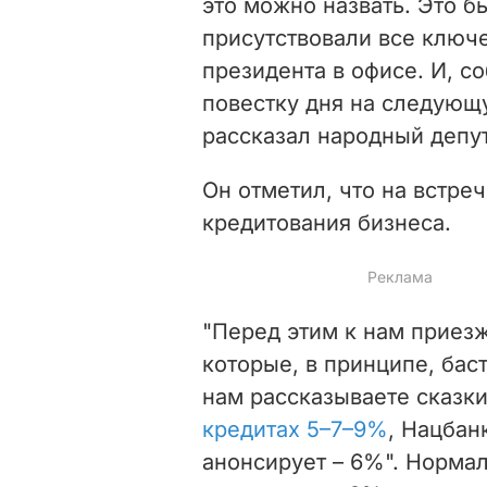
это можно назвать. Это б
присутствовали все ключе
президента в офисе. И, с
повестку дня на следующ
рассказал народный депут
Он отметил, что на встре
кредитования бизнеса.
"Перед этим к нам приез
которые, в принципе, бас
нам рассказываете сказки
кредитах 5
–
7
–
9%
, Нацбан
анонсирует
–
6%". Норма