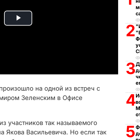
н
м
с
P
2
"
"
l
Ф
у
a
3
Д
y
д
ч
V
е
произошло на одной из встреч с
i
4
И
имиром Зеленским в Офисе
в
d
М
о
e
из участников так называемого
5
Ф
а Якова Васильевича. Но если так
д
o
п