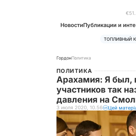
€51
Новости
Публикации и инт
ТОПЛИВНЫЙ К
Гордон
Политика
ПОЛИТИКА
Арахамия: Я был,
участников так н
давления на Смо
3 июля 2020, 10.56
Цей матері