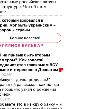
роженные российские активы
 структуре. Что об этом
стно
22.30
 который взорвался в
рии, мог быть украинским –
бороны страны
Больше новостей
УЛЯРНОЕ БУЛЬВАР
Я не привык быть вторым
омером". Как золотой
едалист стал главкомом ВСУ –
амое интересное о Драпатом
100250
Мишуня, дочка родилась!"
рапатый рассказал, как ночью
а позициях узнал о рождении
очери
69179
обавьте это в каждую банку – и