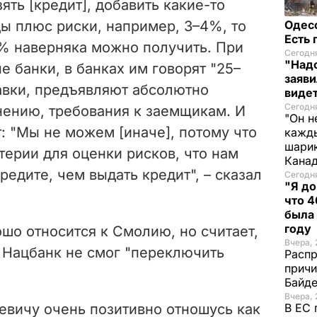
ять [кредит], добавить какие-то
ы плюс риски, например, 3
–
4%, то
Одес
Есть
% наверняка можно получить. При
Сегодня
"Надо
е банки, в банках им говорят "25
–
заяви
авки, предъявляют абсолютно
виде
Сегодн
нению, требования к заемщикам. И
"Он н
: "Мы не можем [иначе], потому что
кажды
шарик
терии для оценки рисков, что нам
Кана
кредите, чем выдать кредит",
– сказал
Сегодня
"Я до
что 4
была
году
ошо относится к Смолию, но считает,
Вчера, 
м Нацбанк не смог "переключить
Распр
причи
Байде
Вчера, 
льевичу очень позитивно отношусь как
В ЕС 