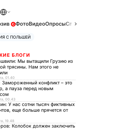
юзив
Фото
Видео
Опросы
Спецпроекты
Война в У
ИЯ С ПОЛЬШЕЙ
ЖИЕ БЛОГИ
ашвили:
Мы вытащили Грузию из
ой трясины. Нам этого не
тили
та, 01.40
:
Замороженный конфликт – это
р, а пауза перед новым
исом
та, 00.43
рин:
У нас сотни тысяч фиктивных
нтов, еще больше прячется от
та, 19.48
оров:
Колобок должен заключить