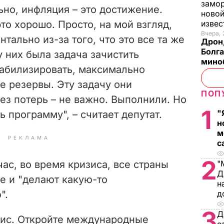
замо
ьно, инфляция
– это достижение.
новой
то хорошо. Просто, на мой взгляд,
изве
Вчера, 
тально из-за того, что это все та же
Дрон,
Болга
у них была задача зачистить
мино
табилизировать, максимально
е резервы. Эту задачу они
ПОП
без потерь
–
не важно. Выполнили. Но
1
"
ь программу",
– считает депутат.
н
м
РЕКЛАМА
с
2
час, во время кризиса, все страны
"
Д
е и "
делают какую-то
н
".
д
3
Д
зис. Откройте международные