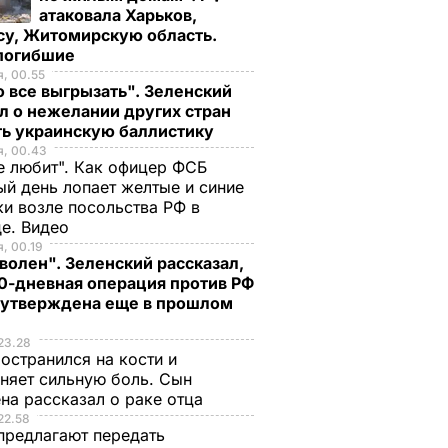
атаковала Харьков,
су, Житомирскую область.
 погибшие
, 00.55
 все выгрызать". Зеленский
л о нежелании других стран
ть украинскую баллистику
я, 00.43
е любит". Как офицер ФСБ
й день лопает желтые и синие
и возле посольства РФ в
де. Видео
, 00.19
волен". Зеленский рассказал,
0-дневная операция против РФ
 утверждена еще в прошлом
23.28
остранился на кости и
няет сильную боль. Сын
на рассказал о раке отца
22.58
предлагают передать