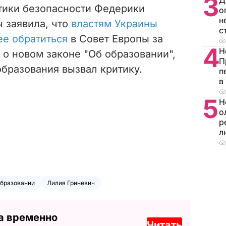
3
Д
тики безопасности Федерики
о
н
 заявила, что
властям Украины
с
ее обратиться
в Совет Европы за
4
Н
о новом законе "Об образовании",
П
образования вызвал критику.
п
в
5
Н
о
р
л
образовании
Лилия Гриневич
а временно
Читать