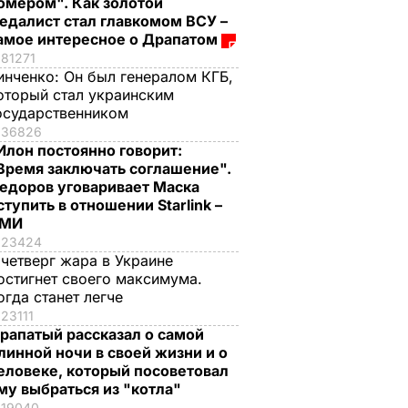
омером". Как золотой
едалист стал главкомом ВСУ –
амое интересное о Драпатом
81271
инченко:
Он был генералом КГБ,
оторый стал украинским
осударственником
36826
Илон постоянно говорит:
Время заключать соглашение".
едоров уговаривает Маска
ступить в отношении Starlink –
СМИ
23424
 четверг жара в Украине
остигнет своего максимума.
огда станет легче
23111
рапатый рассказал о самой
линной ночи в своей жизни и о
еловеке, который посоветовал
му выбраться из "котла"
19040