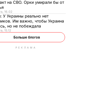
акт на СВО. Орки умирали бы от
тья
та, 16.02
н:
У Украины реально нет
иков. Им важно, чтобы Украина
сь, но не побеждала
а, 15.12
Больше блогов
РЕКЛАМА