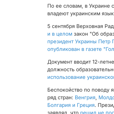
По ее словам, в Украине с
владеют украинским язык
5 сентября Верховная Ра
и в целом
закон "Об образ
президент Украины Петр
опубликован в газете "Гол
Документ вводит 12-летн
должность образовательн
использование украинско
Беспокойство по поводу я
ряд стран:
Венгрия
,
Молд
Болгария и Греция
. През
заявлял, что
решил не пос