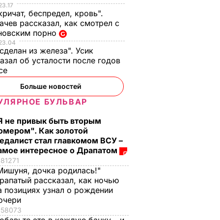
23.17
кричат, беспредел, кровь".
чев рассказал, как смотрел с
новским порно
23.04
 сделан из железа". Усик
азал об усталости после годов
ксе
Больше новостей
УЛЯРНОЕ БУЛЬВАР
Я не привык быть вторым
омером". Как золотой
едалист стал главкомом ВСУ –
амое интересное о Драпатом
81271
Мишуня, дочка родилась!"
рапатый рассказал, как ночью
а позициях узнал о рождении
очери
58073