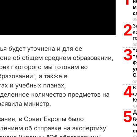
l
н
м
a
с
2
З
y
к
г
V
тья будет уточнена и для ее
3
"
i
"
коне об общем среднем образовании,
Ф
оект которого мы готовим во
d
у
разовании", а также в
e
ах и учебных планах,
4
В
д
деленное количество предметов на
o
К
заявила министр.
5
Д
д
ания, в Совет Европы было
ч
лением об отправке на экспертизу
е