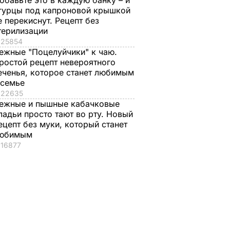
обавьте это в каждую банку – и
гурцы под капроновой крышкой
е перекиснут. Рецепт без
терилизации
25854
ежные "Поцелуйчики" к чаю.
ростой рецепт невероятного
еченья, которое станет любимым
 семье
22635
ежные и пышные кабачковые
ладьи просто тают во рту. Новый
ецепт без муки, который станет
юбимым
16877