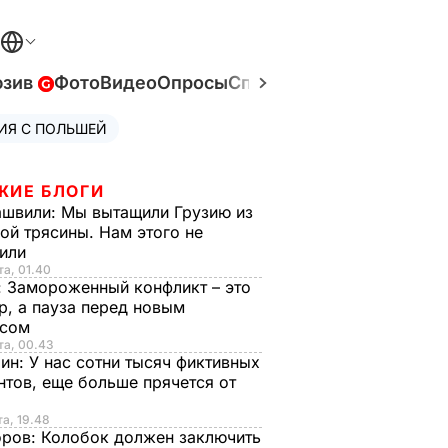
юзив
Фото
Видео
Опросы
Спецпроекты
Война в У
ИЯ С ПОЛЬШЕЙ
ЖИЕ БЛОГИ
ашвили:
Мы вытащили Грузию из
ой трясины. Нам этого не
тили
та, 01.40
:
Замороженный конфликт – это
р, а пауза перед новым
исом
та, 00.43
рин:
У нас сотни тысяч фиктивных
нтов, еще больше прячется от
та, 19.48
оров:
Колобок должен заключить