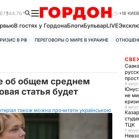
.67
$44.76
+18 КИЕВ
ервью
В гостях у Гордона
Блоги
Бульвар
LIVE
Экскл
РИЗИС В РФ
ПЕРЕГОВОРЫ О МИРЕ В УКРАИНЕ
ОТНОШЕН
СВЕ
Саак
русск
прос
не об общем среднем
8 авгус
Юнус
овая статья будет
не ми
криз
8 авгус
теріал також можна прочитати українською
Каза
студе
ТЦК
7 авгус
Невз