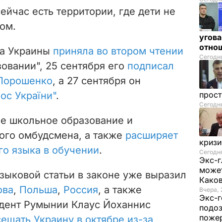
ейчас есть территории, где дети не
ом.
угова
отнош
да Украины
приняла во втором чтении
Сегодня
овании", 25 сентября его
подписал
 Порошенко
, а 27 сентября он
прос
ос України"
.
Сегодн
ее школьное образование и
ого омбудсмена, а также
расширяет
криз
го языка в обучении
.
Сегодня
Экс-г
может
зыковой статьи в законе уже выразил
Како
ова
,
Польша
,
Россия
, а также
Вчера, 
Экс-г
идент Румынии Клаус Йоханнис
подоз
поже
ещать Украину в октябре из-за