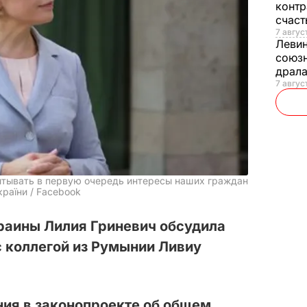
контр
счас
7 авгус
Леви
союзн
драла
7 август
итывать в первую очередь интересы наших граждан
країни / Facebook
раины Лилия Гриневич обсудила
с коллегой из Румынии Ливиу
ния в законопроекте об общем