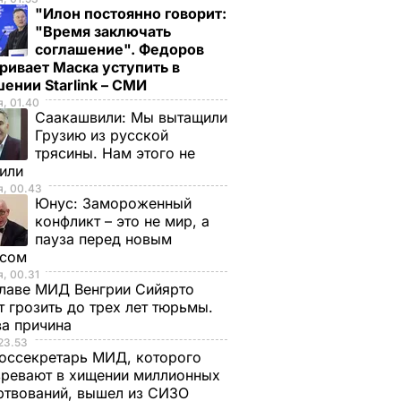
"Илон постоянно говорит:
"Время заключать
соглашение". Федоров
ривает Маска уступить в
ении Starlink – СМИ
, 01.40
Саакашвили:
Мы вытащили
Грузию из русской
трясины. Нам этого не
тили
я, 00.43
Юнус:
Замороженный
конфликт – это не мир, а
пауза перед новым
исом
, 00.31
лаве МИД Венгрии Сийярто
 грозить до трех лет тюрьмы.
ва причина
23.53
оссекретарь МИД, которого
ревают в хищении миллионных
ртвований, вышел из СИЗО