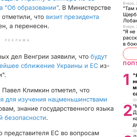
Вчера, 
а "Об образовании"
. В Министерстве
"Там 
Щерба
 отметили, что
визит президента
Лоба
н, а перенесен.
Вчера, 
"Я не
расск
РЕКЛАМА
в бо
ных дел Венгрии заявили, что
будут
ПОП
нейшее сближение Украины и ЕС
из-
1
".
"
н
м
 Павел Климкин отметил, что
с
ия для изучения нацменьшинствами
2
"
ловам, знание государственного языка
Д
й безопасности
.
н
д
о представителя ЕС во вопросам