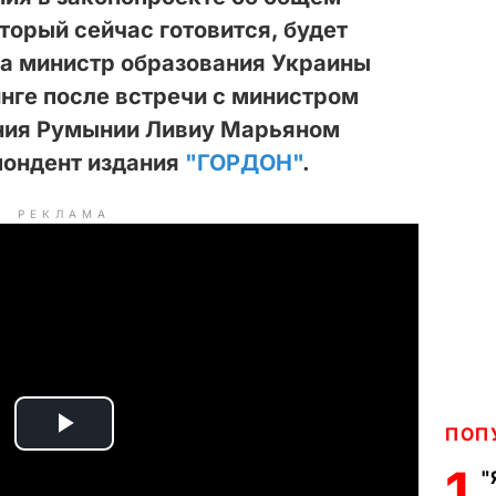
торый сейчас готовится, будет
ла министр образования Украины
нге после встречи
с министром
ния Румынии Ливиу Марьяном
пондент издания
"ГОРДОН"
.
РЕКЛАМА
ПОП
P
1
"