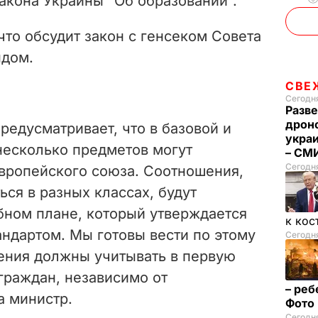
акона Украины "Об образовании".
что обсудит закон с генсеком Совета
ндом.
СВЕ
Сегодня
Разве
дрон
предусматривает, что в базовой и
укра
несколько предметов могут
– СМ
Сегодн
Европейского союза. Соотношения,
ься в разных классах, будут
бном плане, который утверждается
к кос
ндартом. Мы готовы вести по этому
Сегодня
шения должны учитывать в первую
граждан, независимо от
– реб
а министр.
Фото
Сегодня