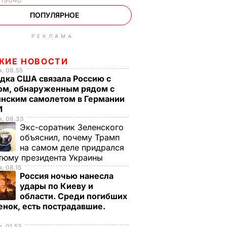
ПОПУЛЯРНОЕ
РЕКЛАМА
ЖИЕ НОВОСТИ
, 08.55
дка США связала Россию с
ом, обнаруженным рядом с
инским самолетом в Германии
И
я, 08.33
Экс-соратник Зеленского
объяснил, почему Трамп
на самом деле придрался
тюму президента Украины
, 08.15
Россия ночью нанесла
удары по Киеву и
области. Среди погибших
енок, есть пострадавшие.
, 01.53