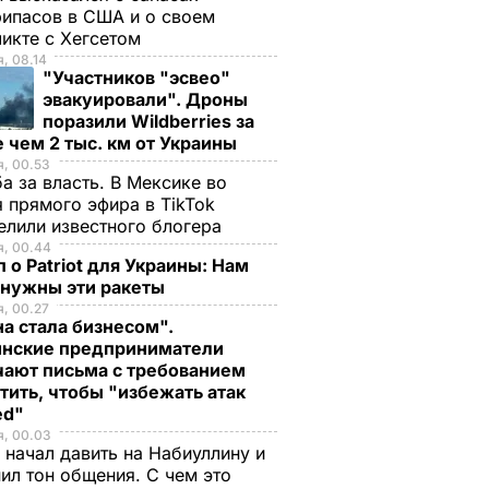
ипасов в США и о своем
икте с Хегсетом
, 08.14
"Участников "эсвео"
эвакуировали". Дроны
поразили Wildberries за
 чем 2 тыс. км от Украины
, 00.53
а за власть. В Мексике во
 прямого эфира в TikTok
елили известного блогера
я, 00.44
 о Patriot для Украины: Нам
 нужны эти ракеты
, 00.27
а стала бизнесом".
инские предприниматели
чают письма с требованием
тить, чтобы "избежать атак
ed"
я, 00.03
 начал давить на Набиуллину и
ил тон общения. С чем это