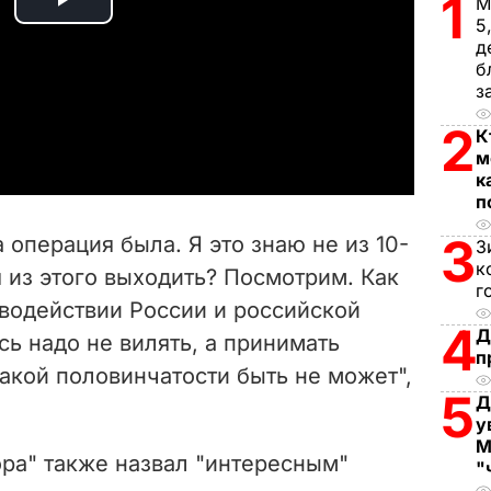
1
М
P
5
д
l
б
з
a
2
К
м
y
к
п
V
3
 операция была. Я это знаю не из 10-
З
i
к
я из этого выходить? Посмотрим. Как
г
иводействии России и российской
d
4
Д
сь надо не вилять, а принимать
п
e
акой половинчатости быть не может",
5
Д
o
у
М
ора" также назвал "интересным"
"