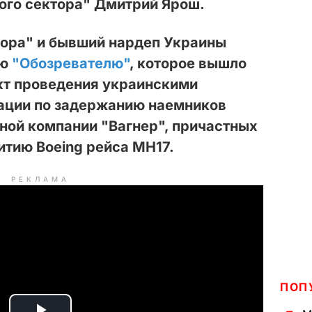
ого сектора" Дмитрий Ярош.
тора" и бывший нардеп Украины
ью
"Обозревателю"
, которое вышло
кт проведения украинскими
ации по
задержанию наемников
ной компании "Вагнер"
, причастных
итию Boeing рейса МН17.
РЕКЛАМА
ПОП