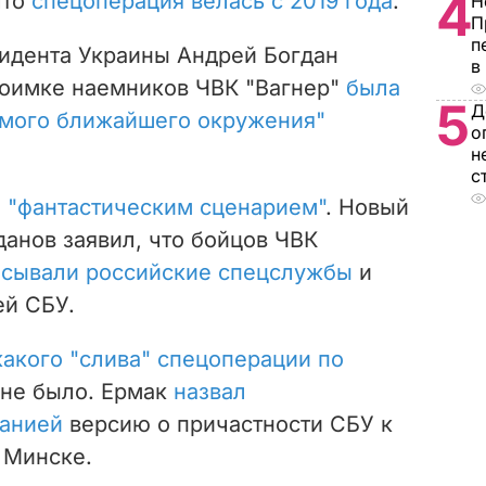
4
что
спецоперация велась с 2019 года
.
Н
П
п
идента Украины Андрей Богдан
в
 поимке наемников ЧВК "Вагнер"
была
5
Д
амого ближайшего окружения"
о
н
с
е "фантастическим сценарием"
. Новый
анов заявил, что бойцов ЧВК
сывали российские спецслужбы
и
ей СБУ.
какого "слива" спецоперации по
 не было. Ермак
назвал
анией
версию о причастности СБУ к
 Минске.