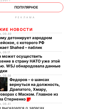
ПОПУЛЯРНОЕ
РЕКЛАМА
ЖИЕ НОВОСТИ
я, 09.49
ыму детонирует аэродром
ейское, с которого РФ
кает Shahed – паблик
, 09.17
н может осуществить
ение в страну НАТО уже этой
ью. WSJ обнародовала данные
едки
, 08.58
Федоров – о шансах
вернуться на должность,
Драпатого, Хмару,
оворах с Маском. Главное из
ма Стерненко
, 08.41
 высказался о запасах