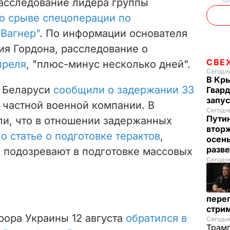
асследование лидера группы
о срыве спецоперации по
Вагнер"
. По информации основателя
я Гордона, расследование о
СВЕ
преля
, "
плюс-минус несколько дней".
Сегодн
В Кр
и Беларуси
сообщили о задержании 33
Гвард
запус
в частной военной компании. В
Сегодня
Пути
ли, что в отношении задержанных
вторж
по статье о подготовке терактов
,
осен
разв
х подозревают в подготовке массовых
Сегодня
перег
стри
рора Украины 12 августа
обратился в
Сегодня
Трамп