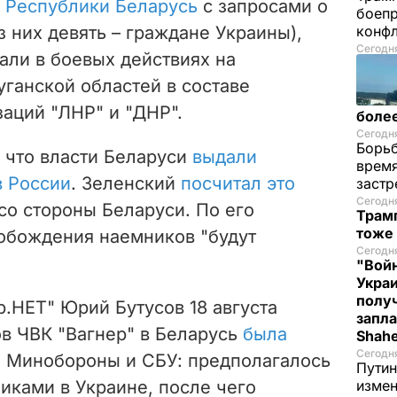
 Республики Беларусь
с запросами о
боепр
з них девять – граждане Украины),
конфл
Сегодня
али в боевых действиях на
ганской областей в составе
аций "ЛНР" и "ДНР".
более
Сегодня
Борьб
, что власти Беларуси
выдали
время
в России
. Зеленский
посчитал это
застр
Сегодн
со стороны Беларуси. По его
Трамп
тоже
обождения наемников "будут
Сегодня
"Войн
Укра
полу
.НЕТ" Юрий Бутусов 18 августа
запла
ов ЧВК "Вагнер" в Беларусь
была
Shah
Сегодн
 Минобороны и СБУ: предполагалось
Путин
иками в Украине, после чего
измен