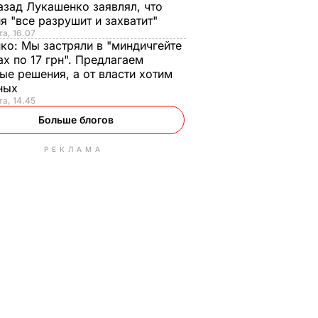
азад Лукашенко заявлял, что
я "все разрушит и захватит"
та, 16.07
нко:
Мы застряли в "миндичгейте
ах по 17 грн". Предлагаем
ые решения, а от власти хотим
ных
та, 14.45
Больше блогов
РЕКЛАМА