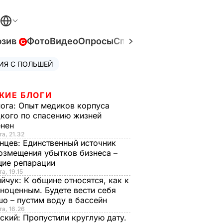
юзив
Фото
Видео
Опросы
Спецпроекты
Война в У
ИЯ С ПОЛЬШЕЙ
ЖИЕ БЛОГИ
нога:
Опыт медиков корпуса
кого по спасению жизней
енен
та, 21.32
нцев:
Единственный источник
озмещения убытков бизнеса –
щие репарации
а, 19.15
ийчук:
К общине относятся, как к
ноценным. Будете вести себя
о – пустим воду в бассейн
та, 16.26
ский:
Пропустили круглую дату.