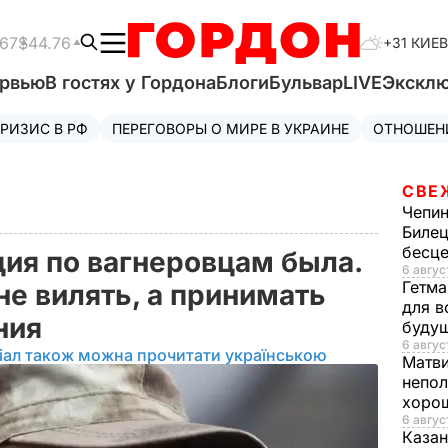
.67
$44.76
+31 КИЕВ
ервью
В гостях у Гордона
Блоги
Бульвар
LIVE
Экскл
РИЗИС В РФ
ПЕРЕГОВОРЫ О МИРЕ В УКРАИНЕ
ОТНОШЕН
СВЕ
Чепи
Билец
бесц
ия по вагнеровцам была.
6 авгус
Гетма
не вилять, а принимать
для в
ния
буду
6 август
іал також можна прочитати українською
Матв
непол
хорош
6 авгус
Казан