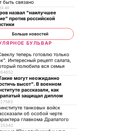
т быть связано
23.40
ров назвал "наилучшее
ие" против российской
истики
Больше новостей
УЛЯРНОЕ БУЛЬВАР
Свеклу теперь готовлю только
ак". Интересный рецепт салата,
оторый полюбила вся семья
64652
Такие могут неожиданно
остичь высот". В военном
нституте рассказали, как
рапатый защищал диплом
27583
 институте танковых войск
ассказали об особой черте
арактера главкома Драпатого
25340