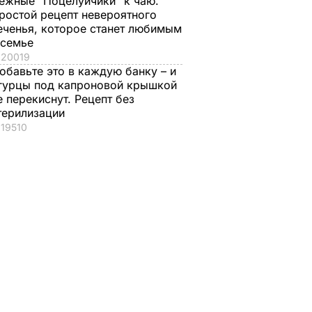
ежные "Поцелуйчики" к чаю.
ростой рецепт невероятного
еченья, которое станет любимым
 семье
20019
обавьте это в каждую банку – и
гурцы под капроновой крышкой
е перекиснут. Рецепт без
терилизации
19510