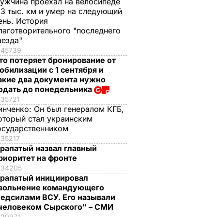
ужчина проехал на велосипеде
,3 тыс. км и умер на следующий
ень. История
лаготворительного "последнего
аезда"
45739
то потеряет бронирование от
обилизации с 1 сентября и
акие два документа нужно
одать до понедельника
35721
инченко:
Он был генералом КГБ,
оторый стал украинским
осударственником
35217
рапатый назвал главный
риоритет на фронте
34205
рапатый инициировал
вольнение командующего
едсилами ВСУ. Его называли
человеком Сырского" – СМИ
29971