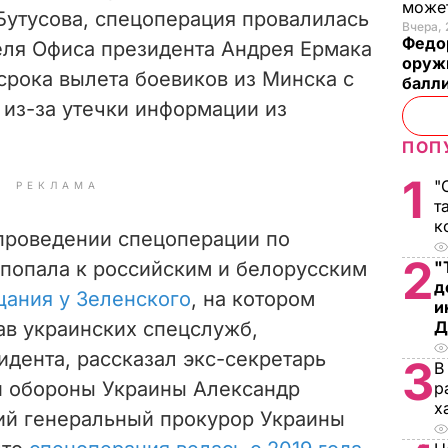
може
Бутусова, спецоперация провалилась
Вчера, 
Федо
еля Офиса президента Андрея Ермака
оруж
срока вылета боевиков из Минска с
балл
е из-за утечки информации из
ПОП
1
"
РЕКЛАМА
т
к
 проведении спецоперации по
2
попала к российским и белорусским
"
д
щания у Зеленского
, на котором
и
ав украинских спецслужб,
Д
дента, рассказал экс-секретарь
3
В
и обороны Украины Александр
р
х
ший генеральный прокурор Украины