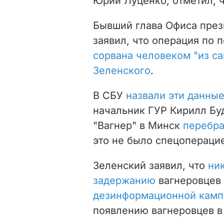
Юрий Луценко, отметил, 
Бывший глава Офиса през
заявил, что операция по
сорвана человеком "из с
Зеленского
.
В СБУ
назвали эти данны
начальник ГУР Кирилл Буд
"Вагнер" в Минск
перебра
это не было спецопераци
Зеленский заявил, что
ни
задержанию
вагнеровцев
дезинформационной камп
появлению вагнеровцев в