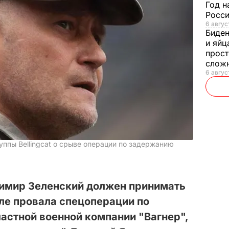
Год н
Росси
6 авгус
Биде
и яйц
прост
слож
6 авгус
ппы Bellingcat о срыве операции по задержанию
имир Зеленский должен принимать
ле провала спецоперации по
астной военной компании "Вагнер",