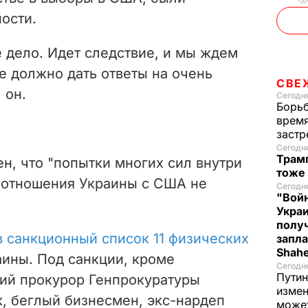
ости.
 дело. Идет следствие, и мы ждем
ие должно дать ответы на очень
СВЕ
 он.
Сегодня
Борьб
время
застр
Сегодн
Трамп
н, что "попытки многих сил внутри
тоже
ь отношения Украины с США не
Сегодня
"Войн
Укра
полу
 санкционный список 11 физических
запла
Shah
аины. Под санкции, кроме
Сегодн
Путин
ий прокурор Генпрокуратуры
измен
, беглый бизнесмен, экс-нардеп
може