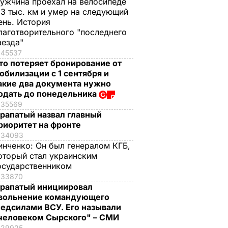
ужчина проехал на велосипеде
,3 тыс. км и умер на следующий
ень. История
лаготворительного "последнего
аезда"
45537
то потеряет бронирование от
обилизации с 1 сентября и
акие два документа нужно
одать до понедельника
35569
рапатый назвал главный
риоритет на фронте
34093
инченко:
Он был генералом КГБ,
оторый стал украинским
осударственником
33870
рапатый инициировал
вольнение командующего
едсилами ВСУ. Его называли
человеком Сырского" – СМИ
29925