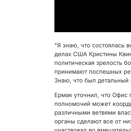
"Я знаю, что состоялась 
делах США Кристины Квин
политическая зрелость бо
принимают поспешных реш
Знаю, что был детальный р
Ермак уточнил, что Офис 
полномочий может коорд
различными ветвями власт
органы сделают все от ни
участвовал во вмешатель