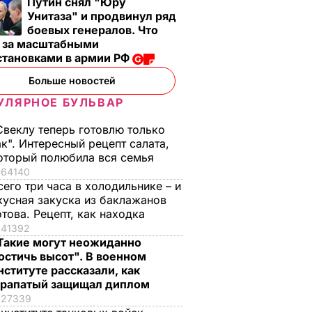
Путин снял "Юру
Унитаза" и продвинул ряд
боевых генералов. Что
т за масштабными
становками в армии РФ
Больше новостей
УЛЯРНОЕ БУЛЬВАР
Свеклу теперь готовлю только
ак". Интересный рецепт салата,
оторый полюбила вся семья
64140
сего три часа в холодильнике – и
кусная закуска из баклажанов
отова. Рецепт, как находка
41392
Такие могут неожиданно
остичь высот". В военном
нституте рассказали, как
рапатый защищал диплом
27339