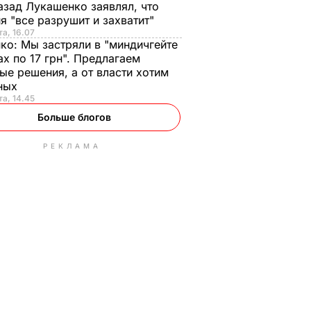
азад Лукашенко заявлял, что
я "все разрушит и захватит"
та, 16.07
нко:
Мы застряли в "миндичгейте
ах по 17 грн". Предлагаем
ые решения, а от власти хотим
ных
та, 14.45
Больше блогов
РЕКЛАМА