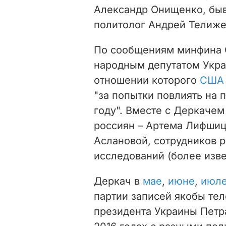
Александр Онищенко, быв
политолог Андрей Телиже
По сообщениям минфина С
народным депутатом Укр
отношении которого
США 
"за попытки повлиять на
году". Вместе с Деркачем
россиян – Артема Лифшиц
Аслановой, сотрудников р
исследований (более изве
Деркач в
мае
,
июне
,
июл
партии записей якобы те
президента Украины Петра