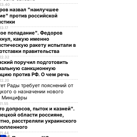
23.40
ров назвал "наилучшее
ие" против российской
истики
23.17
кое попадание". Федоров
кнул, какую именно
стическую ракету испытали в
отставки правительства
22.32
нский поручил подготовить
иальную санкционную
цию против РФ. О чем речь
22.20
ет Рады требует пояснений от
кого о назначении нового
ы Минцифры
21.55
о допросов, пыток и казней".
ецкой области россияне,
тно, расстреляли украинского
нопленного
21.44