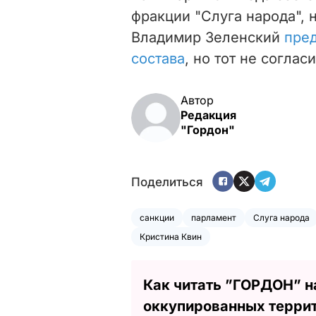
фракции "Слуга народа", 
Владимир Зеленский
пре
состава
, но тот не соглас
Автор
Редакция
"Гордон"
Поделиться
санкции
парламент
Слуга народа
Кристина Квин
Как читать ”ГОРДОН” н
оккупированных терри