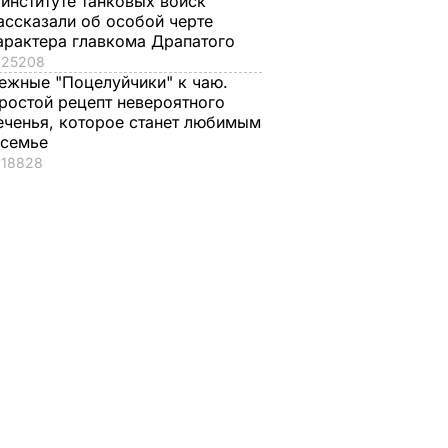
 институте танковых войск
ассказали об особой черте
арактера главкома Драпатого
25208
ежные "Поцелуйчики" к чаю.
ростой рецепт невероятного
еченья, которое станет любимым
 семье
18828