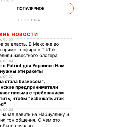
ПОПУЛЯРНОЕ
РЕКЛАМА
ЖИЕ НОВОСТИ
, 00.53
а за власть. В Мексике во
 прямого эфира в TikTok
елили известного блогера
я, 00.44
 о Patriot для Украины: Нам
 нужны эти ракеты
, 00.27
а стала бизнесом".
инские предприниматели
чают письма с требованием
тить, чтобы "избежать атак
ed"
я, 00.03
 начал давить на Набиуллину и
ил тон общения. С чем это
т быть связано