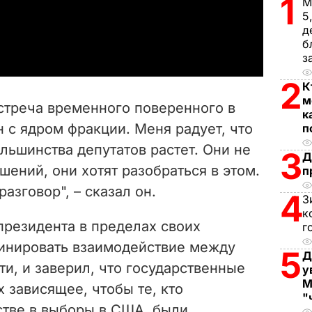
1
М
5
a
д
б
y
з
2
К
V
м
встреча временного поверенного в
к
i
 с ядром фракции. Меня радует, что
п
льшинства депутатов растет. Они не
d
3
Д
ений, они хотят разобраться в этом.
п
e
азговор", – сказал он.
4
З
o
к
президента в пределах своих
г
инировать взаимодействие между
5
Д
и, и заверил, что государственные
у
М
х зависящее, чтобы те, кто
"
стве в выборы в США, были