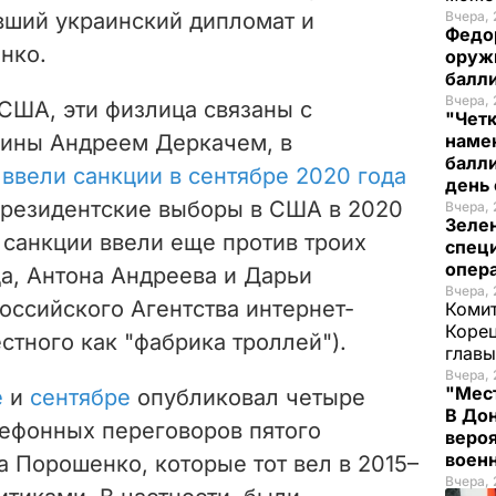
ший украинский дипломат и
Вчера, 
Федо
нко.
оруж
балл
Вчера, 
ША, эти физлица связаны с
"Чет
аины Андреем Деркачем
, в
наме
балли
ввели санкции в сентябре 2020 года
день 
 президентские выборы в США в 2020
Вчера, 
Зеле
 санкции ввели еще против троих
спец
опера
а, Антона Андреева и Дарьи
Вчера, 
оссийского Агентства интернет-
Комит
Корец
стного как "фабрика троллей").
глав
Вчера, 
"Мест
е
и
сентябре
опубликовал четыре
В Дон
лефонных переговоров пятого
вероя
воен
 Порошенко, которые тот вел в 2015–
Вчера, 