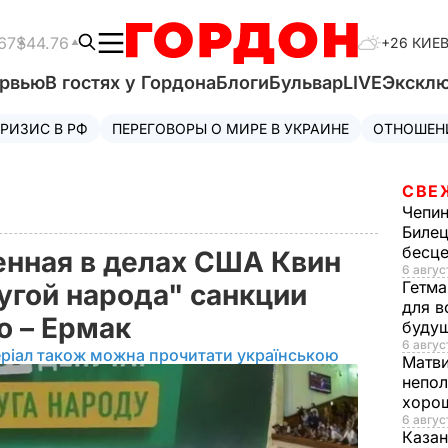
67
$44.76
+26 КИЕ
ервью
В гостях у Гордона
Блоги
Бульвар
LIVE
Экскл
РИЗИС В РФ
ПЕРЕГОВОРЫ О МИРЕ В УКРАИНЕ
ОТНОШЕН
СВЕ
Чепи
Билец
бесц
нная в делах США Квин
6 авгус
Гетма
угой народа" санкции
для в
о – Ермак
буду
6 август
ріал також можна прочитати українською
Матв
непол
хорош
6 авгус
Казан