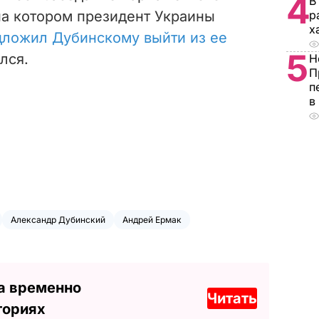
4
В
на котором президент Украины
р
х
дложил Дубинскому выйти из ее
5
ился.
Н
П
п
в
Александр Дубинский
Андрей Ермак
а временно
Читать
ториях