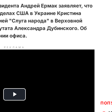
идента Андрей Ермак заявляет, что
 делах США в Украине Кристина
ей "Слуга народа" в Верховной
утата Александра Дубинского. Об
нии офиса.
РЕКЛАМА
P
ПОП
l