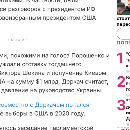
итиками. В частности, были
си разговоров с президентом РФ
овоизбранным президентом США
стои
пере
РЕКЛАМА
ПОП
1
"
ами, похожими на голоса Порошенко и
т
суждали отставку тогдашнего
к
Виктора Шокина и получение Киевом
2
В
А на сумму $1 млрд. Деркач считает,
в
г
 давление на руководство Украины.
3
"
 совместно с Деркачем пытался
д
и
е выборы в США в 2020 году.
Д
оялось заседание парламентской