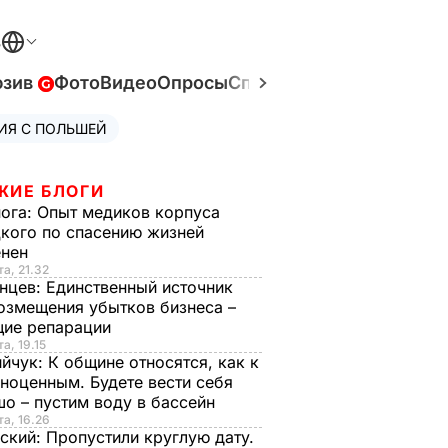
В
юзив
Фото
Видео
Опросы
Спецпроекты
Война в У
ИЯ С ПОЛЬШЕЙ
ЖИЕ БЛОГИ
нога:
Опыт медиков корпуса
кого по спасению жизней
енен
та, 21.32
нцев:
Единственный источник
озмещения убытков бизнеса –
щие репарации
а, 19.15
ийчук:
К общине относятся, как к
ноценным. Будете вести себя
о – пустим воду в бассейн
та, 16.26
ский:
Пропустили круглую дату.