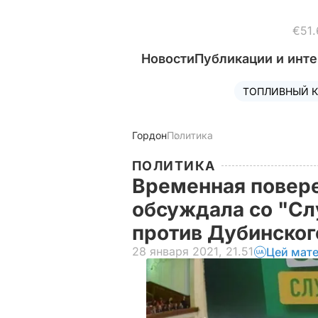
€51.
Новости
Публикации и инт
ТОПЛИВНЫЙ К
Гордон
Политика
ПОЛИТИКА
Временная повере
обсуждала со "Сл
против Дубинског
28 января 2021, 21.51
Цей мате