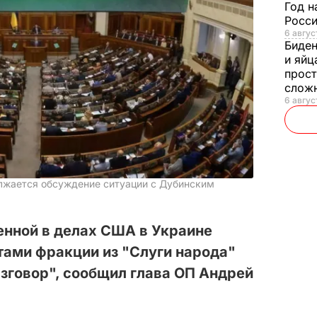
Год н
Росси
6 авгус
Биде
и яйц
прост
слож
6 авгус
лжается обсуждение ситуации с Дубинским
нной в делах США в Украине
тами фракции из "Слуги народа"
зговор", сообщил глава ОП Андрей