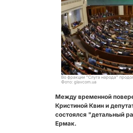
Во фракции "Слуга народа" продо
Фото: glavcom.ua
Между временной повере
Кристиной Квин и депута
состоялся "детальный ра
Ермак.