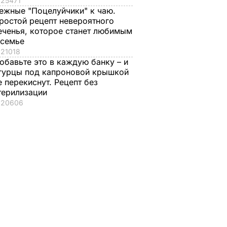
25471
ежные "Поцелуйчики" к чаю.
ростой рецепт невероятного
еченья, которое станет любимым
 семье
21018
обавьте это в каждую банку – и
гурцы под капроновой крышкой
е перекиснут. Рецепт без
терилизации
20606