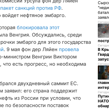
окомиссии
Урсула фон дер Ляйен
Сырск
пакет санкций против РФ
.
"неди
батал
о войдет нефтяное эмбарго.
заяв
Сегодня
которая
блокировала этот
была Венгрия. Обсуждались, среди
пост
срочки эмбарго для этого государства
Сегодня
ий
. 9 мая фон дер Ляйен
провела
В Кр
Гвард
р-министром Венгрии Виктором
запус
, что есть прогресс, но необходима
Сегодня
глав
обрался двухдневный саммит ЕС.
инте
 заявил: его страна поддержит
Сегодня
Путин
нефть из России при условии, что
НАТО
е по безопасности поставок
обна