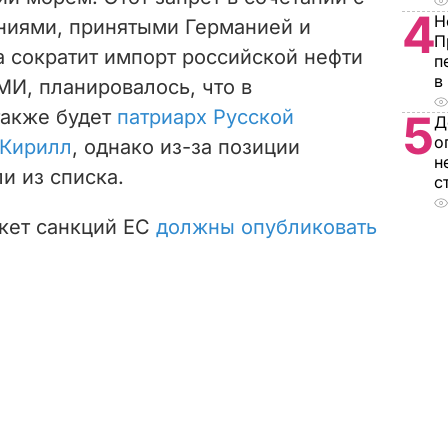
4
Н
иями, принятыми Германией и
П
а сократит импорт российской нефти
п
в
И, планировалось, что в
также будет
патриарх Русской
5
Д
о
 Кирилл
, однако из-за позиции
н
и из списка.
с
кет санкций ЕС
должны опубликовать