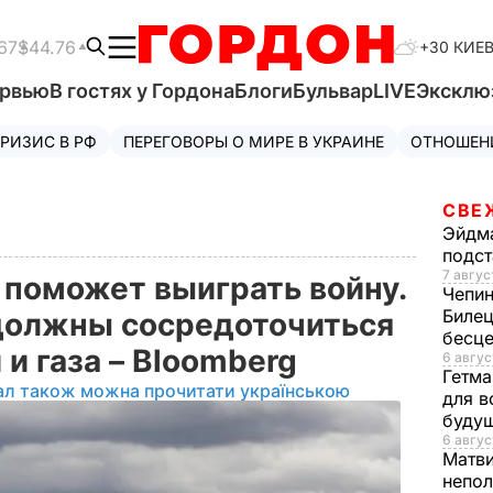
67
$44.76
+30 КИЕ
ервью
В гостях у Гордона
Блоги
Бульвар
LIVE
Эксклю
РИЗИС В РФ
ПЕРЕГОВОРЫ О МИРЕ В УКРАИНЕ
ОТНОШЕН
СВЕ
Эйдм
подст
7 авгус
 поможет выиграть войну.
Чепи
Билец
должны сосредоточиться
бесц
 и газа – Bloomberg
6 авгус
Гетма
ал також можна прочитати українською
для в
буду
6 авгус
Матв
непол