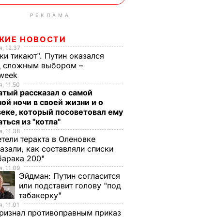
РЕКЛАМА
ЖИЕ НОВОСТИ
, 12.37
ки тикают". Путин оказался
д сложным выбором –
week
, 11.50
тый рассказал о самой
ой ночи в своей жизни и о
еке, который посоветовал ему
ться из "котла"
, 11.38
тели теракта в Оленовке
азали, как составляли списки
барака 200"
, 11.09
Эйдман:
Путин согласится
или подставит голову "под
табакерку"
, 11.01
ризнал противоправным приказ