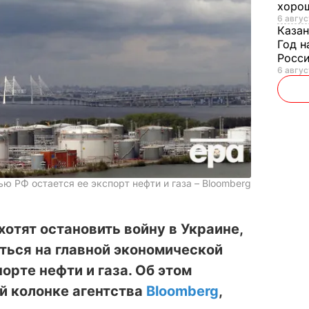
хорош
6 авгус
Казан
Год н
Росси
6 авгус
ю РФ остается ее экспорт нефти и газа – Bloomberg
хотят остановить войну в Украине,
ться на главной экономической
орте нефти и газа. Об этом
й колонке агентства
Bloomberg
,