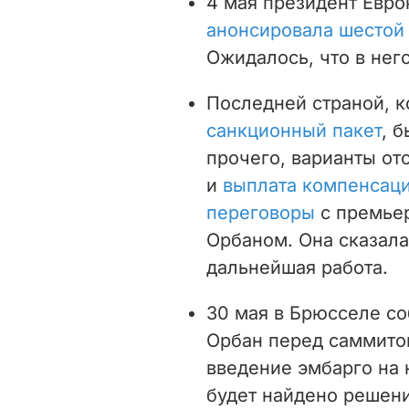
4 мая
президент Евр
анонсировала шестой 
Ожидалось, что в нег
Последней страной, 
санкционный пакет
, 
прочего, варианты от
и
выплата компенсац
переговоры
с премье
Орбаном. Она сказала
дальнейшая работа.
30 мая в Брюсселе с
Орбан перед саммитом
введение эмбарго на 
будет найдено решени