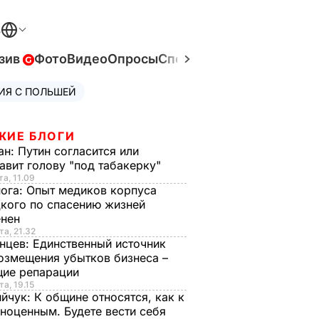
В
зив
Фото
Видео
Опросы
Спецпроекты
Война в Ук
ИЯ С ПОЛЬШЕЙ
ЖИЕ БЛОГИ
ан:
Путин согласится или
авит голову "под табакерку"
та, 11.09
нога:
Опыт медиков корпуса
кого по спасению жизней
енен
та, 21.32
нцев:
Единственный источник
озмещения убытков бизнеса –
щие репарации
та, 19.15
ийчук:
К общине относятся, как к
ноценным. Будете вести себя