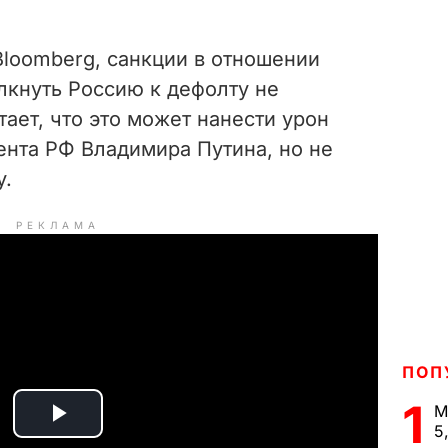
loomberg, санкции в отношении
лкнуть Россию к дефолту не
тает, что это может нанести урон
ента РФ Владимира Путина, но не
у.
РЕКЛАМА
ПОП
1
М
P
5