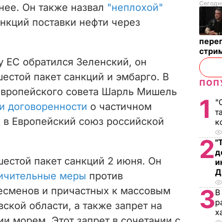
Сегодня
нее. Он также назвал
"неплохой"
анкций поставки нефти через
перег
стри
у ЕС обратился Зеленский, он
шестой пакет санкций и эмбарго. В
ПОП
 Европейского совета Шарль Мишель
1
"
и договоренности
о частичном
т
 в Европейский союз российской
к
2
"
д
естой пакет санкций 2 июня. Он
и
Д
ничительные меры
против
3
есменов и причастных к массовым
В
р
ской области, а также запрет на
х
ии морем. Этот запрет в сочетании с