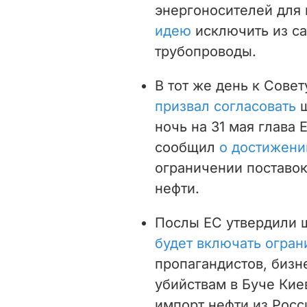
энергоносителей для 
идею
исключить из с
трубопроводы.
В тот же день к Совет
призвал согласовать
ночь на 31 мая глава
сообщил
о достижени
ограничении поставок
нефти.
Послы ЕС утвердили ш
будет включать огра
пропагандистов, бизн
убийствам в Буче Киев
импорт нефти из Росс