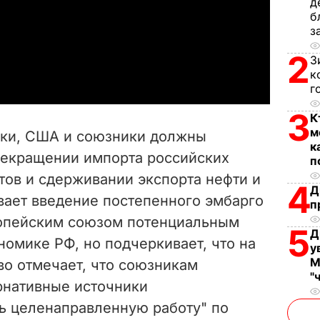
д
б
l
з
a
2
З
к
y
г
3
V
К
м
нки, США и союзники должны
к
i
рекращении импорта российских
п
ов и сдерживании экспорта нефти и
d
4
Д
ывает введение постепенного эмбарго
п
e
ропейским союзом потенциальным
5
Д
омике РФ, но подчеркивает, что на
o
у
М
во отмечает, что союзникам
"
рнативные источники
ть целенаправленную работу" по