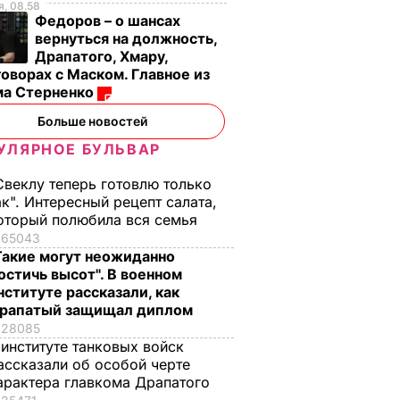
, 08.58
Федоров – о шансах
вернуться на должность,
Драпатого, Хмару,
оворах с Маском. Главное из
ма Стерненко
Больше новостей
УЛЯРНОЕ БУЛЬВАР
Свеклу теперь готовлю только
ак". Интересный рецепт салата,
оторый полюбила вся семья
65043
Такие могут неожиданно
остичь высот". В военном
нституте рассказали, как
рапатый защищал диплом
28085
 институте танковых войск
ассказали об особой черте
арактера главкома Драпатого