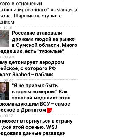
ого в отношении
сциплинированного" командира
ьона. Ширшин выступил с
лением
, 10.16
Россияне атаковали
дронами людей на рынке
в Сумской области. Много
радавших, есть "тяжелые"
, 09.49
ыму детонирует аэродром
ейское, с которого РФ
кает Shahed – паблик
, 09.47
"Я не привык быть
вторым номером". Как
золотой медалист стал
нокомандующим ВСУ – самое
ресное о Драпатом
, 09.17
 может вторгнуться в страну
 уже этой осенью. WSJ
родовала данные разведки