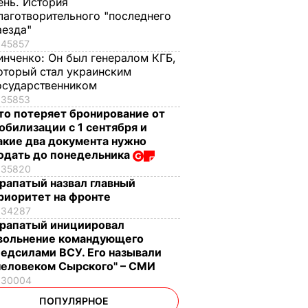
ень. История
лаготворительного "последнего
аезда"
45857
инченко:
Он был генералом КГБ,
оторый стал украинским
осударственником
35853
то потеряет бронирование от
обилизации с 1 сентября и
акие два документа нужно
одать до понедельника
35820
рапатый назвал главный
риоритет на фронте
34287
рапатый инициировал
вольнение командующего
едсилами ВСУ. Его называли
человеком Сырского" – СМИ
30004
ПОПУЛЯРНОЕ