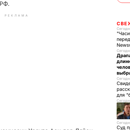
РФ.
РЕКЛАМА
СВЕ
Сегодня
"Часи
пере
News
Сегодня
Драпа
длинн
челов
выбра
Сегодня
Свиде
расск
для "
Сегодня
Сегодня
Суд п