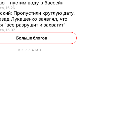
о – пустим воду в бассейн
та, 16.26
ский:
Пропустили круглую дату.
азад Лукашенко заявлял, что
я "все разрушит и захватит"
та, 16.07
Больше блогов
РЕКЛАМА