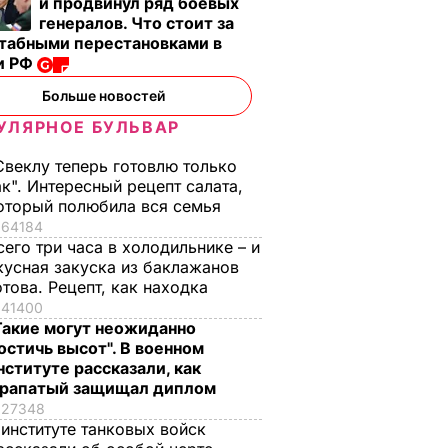
и продвинул ряд боевых
генералов. Что стоит за
табными перестановками в
и РФ
Больше новостей
УЛЯРНОЕ БУЛЬВАР
Свеклу теперь готовлю только
ак". Интересный рецепт салата,
оторый полюбила вся семья
64184
сего три часа в холодильнике – и
кусная закуска из баклажанов
отова. Рецепт, как находка
41400
Такие могут неожиданно
остичь высот". В военном
нституте рассказали, как
рапатый защищал диплом
27348
 институте танковых войск