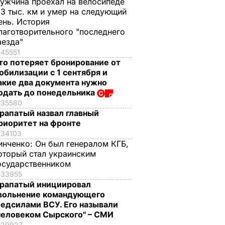
ужчина проехал на велосипеде
,3 тыс. км и умер на следующий
ень. История
лаготворительного "последнего
аезда"
45551
то потеряет бронирование от
обилизации с 1 сентября и
акие два документа нужно
одать до понедельника
35580
рапатый назвал главный
риоритет на фронте
34103
инченко:
Он был генералом КГБ,
оторый стал украинским
осударственником
33955
рапатый инициировал
вольнение командующего
едсилами ВСУ. Его называли
человеком Сырского" – СМИ
29927