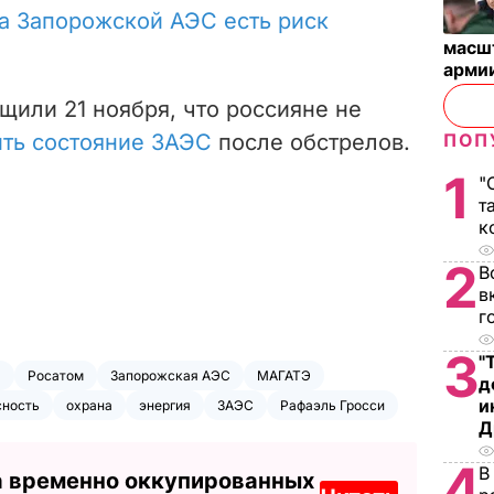
а Запорожской АЭС есть риск
масш
арми
щили 21 ноября, что россияне не
ть состояние ЗАЭС
после обстрелов.
ПОП
1
"
т
к
2
В
в
г
3
"
л
Росатом
Запорожская АЭС
МАГАТЭ
д
и
сность
охрана
энергия
ЗАЭС
Рафаэль Гросси
Д
4
В
а временно оккупированных