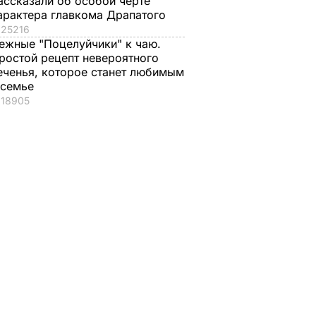
ассказали об особой черте
арактера главкома Драпатого
25216
ежные "Поцелуйчики" к чаю.
ростой рецепт невероятного
еченья, которое станет любимым
 семье
18905