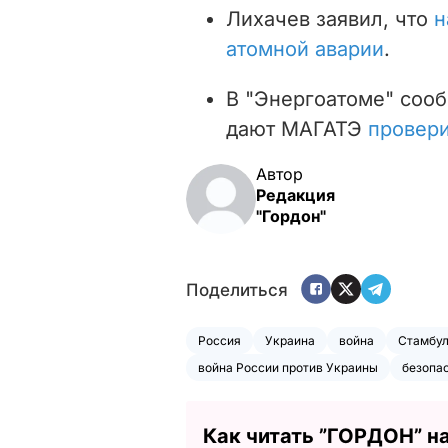
Лихачев заявил, что
н
атомной аварии
.
В "Энергоатоме" сооб
дают МАГАТЭ
провери
Автор
Редакция
"Гордон"
Поделиться
Россия
Украина
война
Стамбу
война России против Украины
безопа
Как читать ”ГОРДОН” н