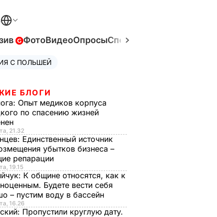
В
зив
Фото
Видео
Опросы
Спецпроекты
Война в Ук
ИЯ С ПОЛЬШЕЙ
ЖИЕ БЛОГИ
нога:
Опыт медиков корпуса
кого по спасению жизней
енен
та, 21.32
нцев:
Единственный источник
озмещения убытков бизнеса –
щие репарации
та, 19.15
ийчук:
К общине относятся, как к
ноценным. Будете вести себя
о – пустим воду в бассейн
та, 16.26
ский:
Пропустили круглую дату.