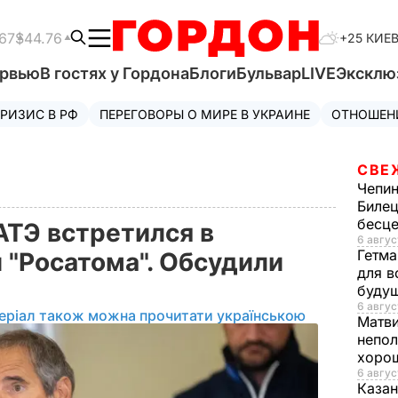
67
$44.76
+25 КИЕ
ервью
В гостях у Гордона
Блоги
Бульвар
LIVE
Эксклю
РИЗИС В РФ
ПЕРЕГОВОРЫ О МИРЕ В УКРАИНЕ
ОТНОШЕН
СВЕ
Чепи
Билец
бесц
ТЭ встретился в
6 авгус
Гетма
 "Росатома". Обсудили
для в
буду
6 авгус
еріал також можна прочитати українською
Матв
непол
хорош
6 авгус
Казан