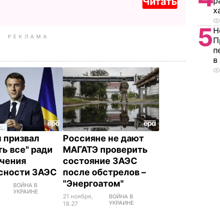
Читать
р
х
5
Н
РЕКЛАМА
П
п
в
 призвал
Россияне не дают
ть все" ради
МАГАТЭ проверить
чения
состояние ЗАЭС
сности ЗАЭС
после обстрелов –
"Энергоатом"
ВОЙНА В
УКРАИНЕ
21 ноября,
ВОЙНА В
УКРАИНЕ
18.27