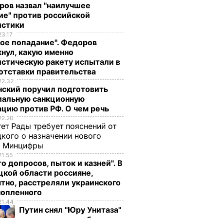
ров назвал "наилучшее
ие" против российской
истики
23.17
ое попадание". Федоров
нул, какую именно
стическую ракету испытали в
отставки правительства
22.32
нский поручил подготовить
иальную санкционную
цию против РФ. О чем речь
22.20
ет Рады требует пояснений от
кого о назначении нового
ы Минцифры
21.55
о допросов, пыток и казней". В
кой области россияне,
тно, расстреляли украинского
нопленного
21.44
Путин снял "Юру Унитаза"