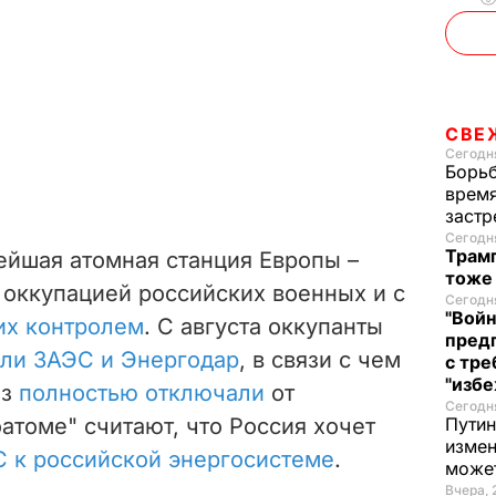
СВЕ
Сегодня
Борьб
время
застр
Сегодня
Трамп
ейшая атомная станция Европы –
тоже
 оккупацией российских военных и с
Сегодня
"Войн
их контролем
. С августа оккупанты
пред
ли ЗАЭС и Энергодар
, в связи с чем
с тре
"избе
аз
полностью отключали
от
Сегодня
оатоме" считают, что Россия хочет
Путин
измен
 к российской энергосистеме
.
може
Вчера, 