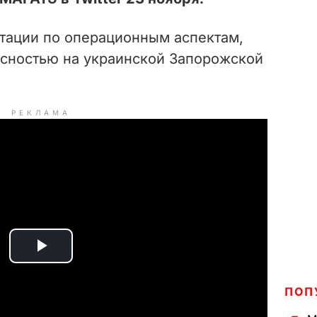
тации по операционным аспектам,
асностью на украинской
Запорожской
РЕКЛАМА
P
l
ПОП