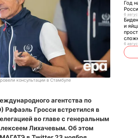
Год н
Росси
6 авгус
Биде
и яйц
прост
слож
6 авгус
ровели консультации в Стамбуле
еждународного агентства по
) Рафаэль Гросси встретился в
елегацией во главе с генеральным
Алексеем Лихачевым. Об этом
АГАТЭ в Twitter 23 ноября.