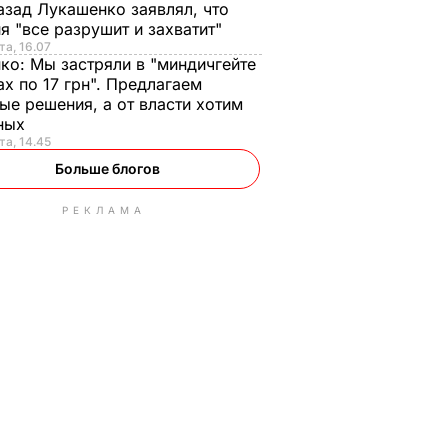
азад Лукашенко заявлял, что
я "все разрушит и захватит"
та, 16.07
нко:
Мы застряли в "миндичгейте
ах по 17 грн". Предлагаем
ые решения, а от власти хотим
ных
та, 14.45
Больше блогов
РЕКЛАМА