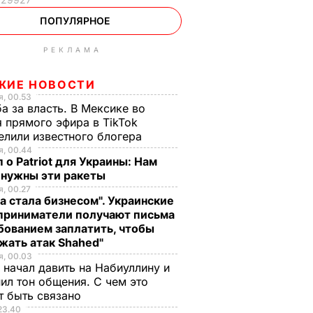
ПОПУЛЯРНОЕ
РЕКЛАМА
ЖИЕ НОВОСТИ
, 00.53
а за власть. В Мексике во
 прямого эфира в TikTok
елили известного блогера
, 00.44
 о Patriot для Украины: Нам
 нужны эти ракеты
, 00.27
а стала бизнесом". Украинские
приниматели получают письма
бованием заплатить, чтобы
жать атак Shahed"
, 00.03
 начал давить на Набиуллину и
ил тон общения. С чем это
т быть связано
23.40