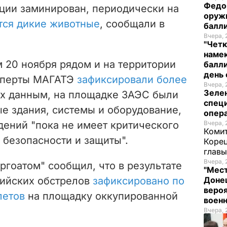
Федо
ции заминирован, периодически на
оруж
ся дикие животные
, сообщали в
балл
Вчера, 
"Четк
намек
м 20 ноября рядом и на территории
балли
день 
сперты МАГАТЭ
зафиксировали более
Вчера, 
Зеле
их данным, на площадке ЗАЭС были
спец
е здания, системы и оборудование,
опера
дений "пока не имеет критического
Вчера, 
Комит
 безопасности и защиты".
Корец
глав
Вчера, 
ргоатом" сообщил, что в результате
"Мест
ийских обстрелов
зафиксировано по
Донец
вероя
летов
на площадку оккупированной
воен
Вчера, 