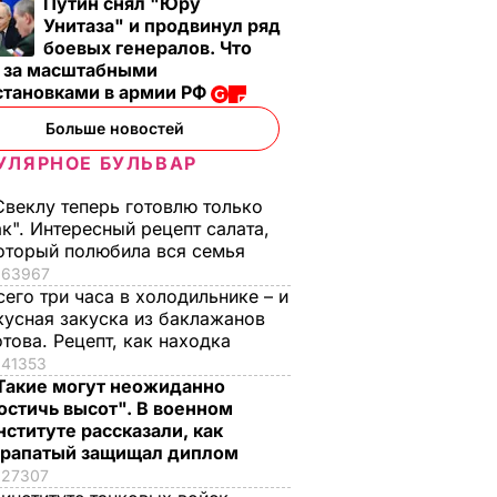
Путин снял "Юру
Унитаза" и продвинул ряд
боевых генералов. Что
т за масштабными
становками в армии РФ
Больше новостей
УЛЯРНОЕ БУЛЬВАР
Свеклу теперь готовлю только
ак". Интересный рецепт салата,
оторый полюбила вся семья
63967
сего три часа в холодильнике – и
кусная закуска из баклажанов
отова. Рецепт, как находка
41353
Такие могут неожиданно
остичь высот". В военном
нституте рассказали, как
рапатый защищал диплом
27307