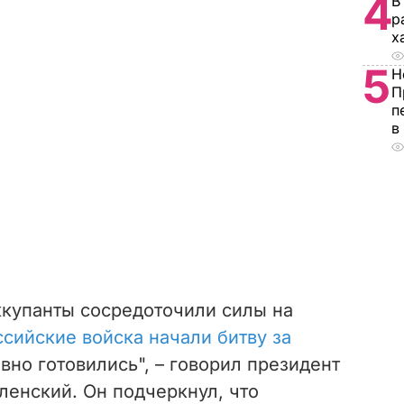
4
В
р
х
5
Н
П
п
в
ккупанты сосредоточили силы на
ссийские войска начали битву за
авно готовились", – говорил президент
енский. Он подчеркнул, что