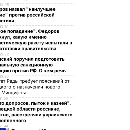
23.40
ров назвал "наилучшее
ие" против российской
истики
23.17
кое попадание". Федоров
кнул, какую именно
стическую ракету испытали в
отставки правительства
22.32
нский поручил подготовить
иальную санкционную
цию против РФ. О чем речь
22.20
ет Рады требует пояснений от
кого о назначении нового
ы Минцифры
21.55
о допросов, пыток и казней".
ецкой области россияне,
тно, расстреляли украинского
нопленного
21.44