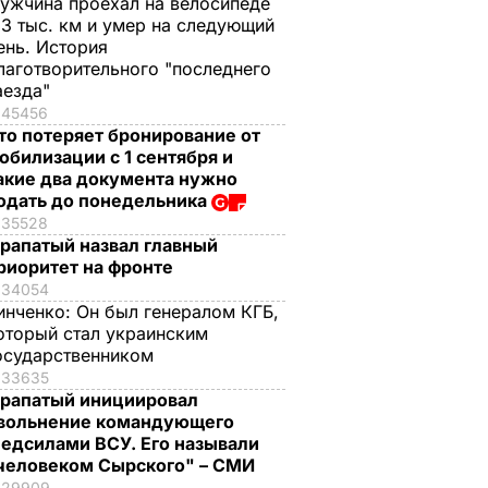
ужчина проехал на велосипеде
,3 тыс. км и умер на следующий
ень. История
лаготворительного "последнего
аезда"
45456
то потеряет бронирование от
обилизации с 1 сентября и
акие два документа нужно
одать до понедельника
35528
рапатый назвал главный
риоритет на фронте
34054
инченко:
Он был генералом КГБ,
оторый стал украинским
осударственником
33635
рапатый инициировал
вольнение командующего
едсилами ВСУ. Его называли
человеком Сырского" – СМИ
29909