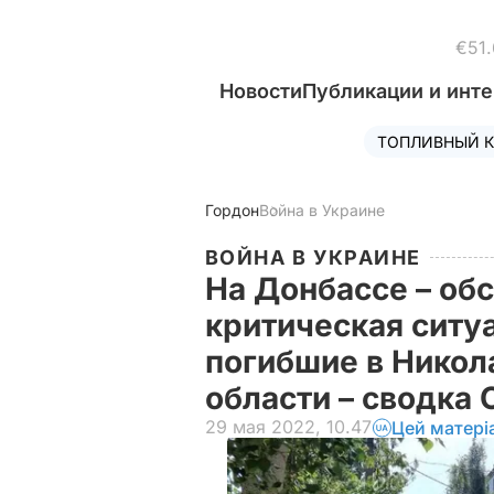
€51.
Новости
Публикации и инт
ТОПЛИВНЫЙ К
Гордон
Война в Украине
ВОЙНА В УКРАИНЕ
На Донбассе – об
критическая ситу
погибшие в Никол
области – сводка
29 мая 2022, 10.47
Цей матері