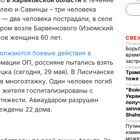
клею и Савинцы – три человека
 — два человека пострадали, в селе
ером возле Барвенкового (Изюмский
лов женщина 60 лет.
СВЕ
Сегодня
Борьб
олжаются боевые действия в
время
застр
рмации ОП, россияне пытались взять
Сегодн
ка (сегодня, 29 мая). В Лисичанске
Трамп
тоже
в многоэтажку. Один человек погиб
Сегодня
"Войн
х жителя госпитализированы с
Укра
 тяжести. Авиаударом разрушен
полу
запла
реждены 22 дома.
Shah
Сегодн
Путин
измен
може