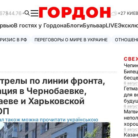
67
$44.76
+27 КИЕ
ервью
В гостях у Гордона
Блоги
Бульвар
LIVE
Экскл
РИЗИС В РФ
ПЕРЕГОВОРЫ О МИРЕ В УКРАИНЕ
ОТНОШЕН
СВЕ
Чепи
Билец
бесц
стрелы по линии фронта,
6 авгус
Гетма
ация в Чернобаевке,
для в
аеве и Харьковской
буду
6 август
 ОП
Матв
непол
ал також можна прочитати українською
хорош
6 авгус
Казан