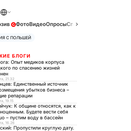
В
юзив
Фото
Видео
Опросы
Спецпроекты
Война в У
ИЯ С ПОЛЬШЕЙ
ЖИЕ БЛОГИ
нога:
Опыт медиков корпуса
кого по спасению жизней
енен
та, 21.32
нцев:
Единственный источник
озмещения убытков бизнеса –
щие репарации
а, 19.15
ийчук:
К общине относятся, как к
ноценным. Будете вести себя
о – пустим воду в бассейн
та, 16.26
ский:
Пропустили круглую дату.