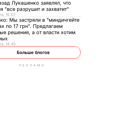
азад Лукашенко заявлял, что
я "все разрушит и захватит"
та, 16.07
нко:
Мы застряли в "миндичгейте
ах по 17 грн". Предлагаем
ые решения, а от власти хотим
ных
та, 14.45
Больше блогов
РЕКЛАМА