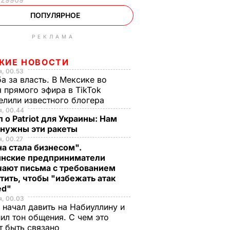
ПОПУЛЯРНОЕ
РЕКЛАМА
ЖИЕ НОВОСТИ
, 00.53
а за власть. В Мексике во
 прямого эфира в TikTok
елили известного блогера
я, 00.44
 о Patriot для Украины: Нам
 нужны эти ракеты
, 00.27
а стала бизнесом".
инские предприниматели
чают письма с требованием
тить, чтобы "избежать атак
ed"
я, 00.03
 начал давить на Набиуллину и
ил тон общения. С чем это
т быть связано