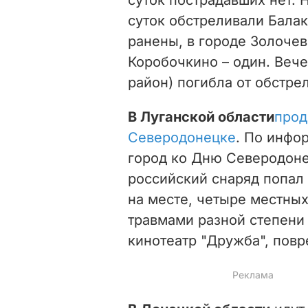
суток обстреливали Бала
ранены, в городе Золочев
Коробочкино – один. Веч
район) погибла от обстре
В Луганской области
прод
Северодонецке
. По инфо
город ко Дню Северодонец
российский снаряд попал 
на месте, четыре местны
травмами разной степени
кинотеатр "Дружба", пов