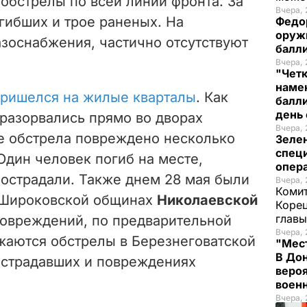
обстрелы по всей линии фронта. За
Вчера, 
гибших и трое раненых. На
Федо
оруж
азоснабжения, частично отсутствуют
балл
Вчера, 
"Чет
наме
пришелся на жилые кварталы
. Как
балли
день 
разорвались прямо во дворах
Вчера, 
те обстрела повреждено несколько
Зеле
спец
Один человек погиб на месте,
опера
пострадали. Также днем 28 мая были
Вчера, 
Комит
и Широковской общинах
Николаевской
Корец
глав
повреждений, по предварительной
Вчера, 
жаются обстрелы в Березнеговатской
"Мест
В Дон
острадавших и повреждениях
вероя
воен
Вчера, 