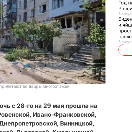
Год н
Росси
6 авгус
Биде
и яйц
прост
слож
6 авгус
 прилетают во дворы многоэтажек
очь с 28-го на 29 мая прошла на
 Ровенской, Ивано-Франковской,
 Днепропетровской, Винницкой,