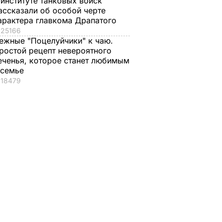
 институте танковых войск
ассказали об особой черте
арактера главкома Драпатого
25166
ежные "Поцелуйчики" к чаю.
ростой рецепт невероятного
еченья, которое станет любимым
 семье
18479