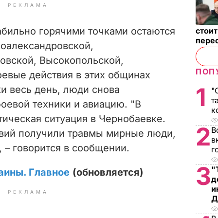
РЕКЛАМА
бильно горячими точками остаются
стои
пере
оалександровской,
овской, Высокопольской,
ПОП
евые действия в этих общинах
1
и весь день, люди снова
"
т
оевой техники и авиацию. "В
к
тическая ситуация в Чернобаевке.
2
В
твий получили травмы мирные люди,
в
 – говорится в сообщении.
г
3
"
аины. Главное
(обновляется)
д
и
РЕКЛАМА
Д