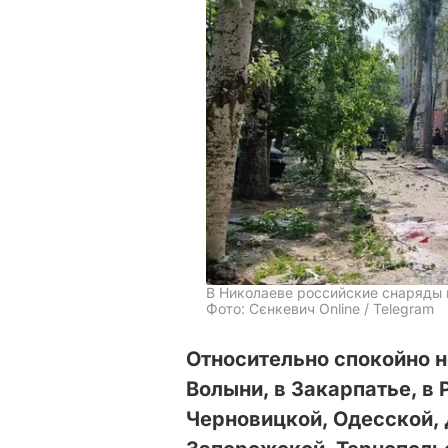
В Николаеве российские снаряды
Фото: Сєнкевич Online / Telegram
Относительно спокойно н
Волыни, в Закарпатье, в
Черновицкой, Одесской,