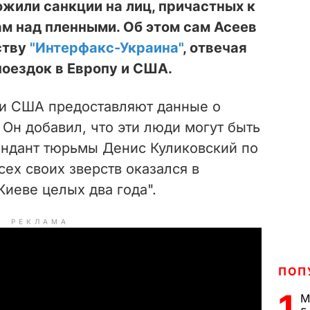
жили санкции на лиц, причастных к
м над пленными. Об этом сам Асеев
ству
"Интерфакс-Украина"
, отвечая
поездок в Европу и США.
е и США предоставляют данные о
 Он добавил, что эти люди могут быть
мендант тюрьмы Денис Куликовский по
ех своих зверств оказался в
Киеве целых два года".
РЕКЛАМА
ПОП
1
М