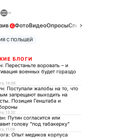
В
зив
Фото
Видео
Опросы
Спецпроекты
Война в Ук
ИЯ С ПОЛЬШЕЙ
ЖИЕ БЛОГИ
н:
Перестаньте воровать – и
ивация военных будет гораздо
та, 14.06
ун:
Поступали жалобы на то, что
ым запрещают выходить на
сты. Позиция Генштаба и
бороны
та, 13.22
ан:
Путин согласится или
авит голову "под табакерку"
та, 11.09
нога:
Опыт медиков корпуса