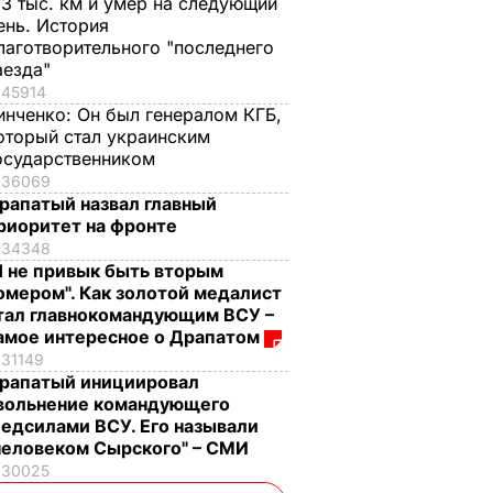
,3 тыс. км и умер на следующий
ень. История
лаготворительного "последнего
аезда"
45914
инченко:
Он был генералом КГБ,
оторый стал украинским
осударственником
36069
рапатый назвал главный
риоритет на фронте
34348
Я не привык быть вторым
омером". Как золотой медалист
тал главнокомандующим ВСУ –
амое интересное о Драпатом
31149
рапатый инициировал
вольнение командующего
едсилами ВСУ. Его называли
человеком Сырского" – СМИ
30025