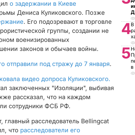
д
щил
о задержании в Киеве
и
юрьмы Дениса Куликовского. Позже
Д
ержание
. Его подозревают в торговле
4
В
рористической группы, создании не
р
х
оном военизированных
5
шении законов и обычаев войны.
Н
П
п
го отправили под стражу до 7 января
.
в
ковала видео допроса Куликовского.
тал заключенных "Изоляции", выбивая
акже рассказал, что на каждом
али сотрудники ФСБ РФ.
, главный расследователь Bellingcat
ил, что
расследователи его