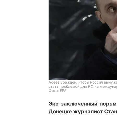
Асеев убежден, чтобы Россия вынуж
стать проблемой для РФ на междуна
Фото: EPA
Экс-заключенный тюрьмы
Донецке журналист Стан