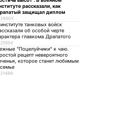
остичь высот". В военном
нституте рассказали, как
рапатый защищал диплом
28503
 институте танковых войск
ассказали об особой черте
арактера главкома Драпатого
25554
ежные "Поцелуйчики" к чаю.
ростой рецепт невероятного
еченья, которое станет любимым
 семье
21488