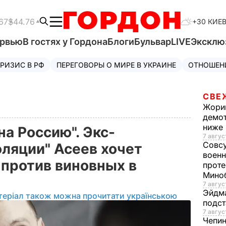
67
$44.76
+30 КИЕ
ервью
В гостях у Гордона
Блоги
Бульвар
LIVE
Эксклю
РИЗИС В РФ
ПЕРЕГОВОРЫ О МИРЕ В УКРАИНЕ
ОТНОШЕН
СВЕ
Жори
демот
ниже
а Россию". Экс-
7 авгус
Совс
ляции" Асеев хочет
военн
 против виновных в
проте
Мино
7 авгус
Эйдм
теріал також можна прочитати українською
подст
7 авгус
Чепи