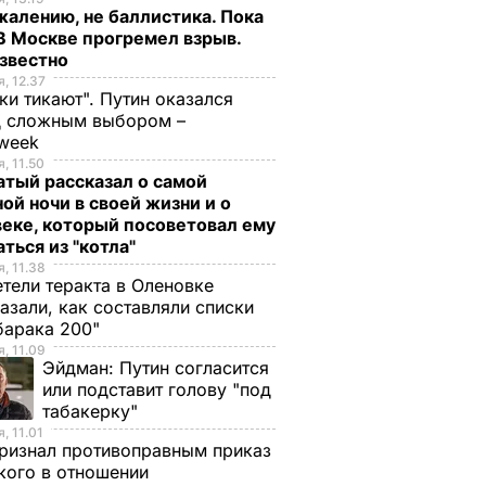
жалению, не баллистика. Пока
 В Москве прогремел взрыв.
известно
, 12.37
ки тикают". Путин оказался
д сложным выбором –
week
, 11.50
тый рассказал о самой
ой ночи в своей жизни и о
еке, который посоветовал ему
ться из "котла"
, 11.38
тели теракта в Оленовке
азали, как составляли списки
барака 200"
, 11.09
Эйдман:
Путин согласится
или подставит голову "под
табакерку"
, 11.01
ризнал противоправным приказ
ого в отношении