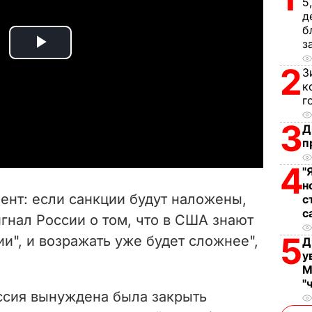
5
д
б
з
P
2
З
l
к
г
a
3
Д
п
y
4
"
V
н
ент: если санкции будут наложены,
с
i
с
игнал России о том, что в США знают
5
и", и возражать уже будет сложнее",
d
Д
у
М
e
"
ссия вынуждена была закрыть
o