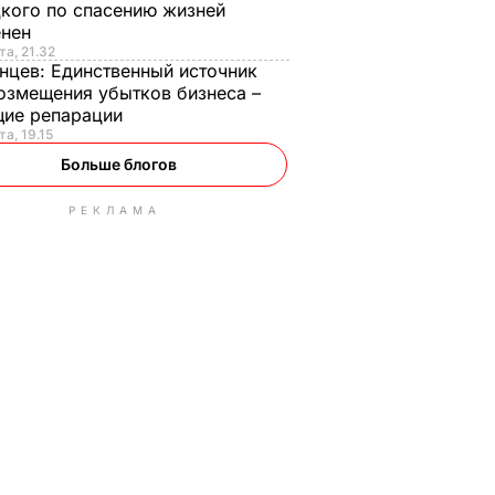
кого по спасению жизней
енен
та, 21.32
нцев:
Единственный источник
озмещения убытков бизнеса –
щие репарации
та, 19.15
Больше блогов
РЕКЛАМА