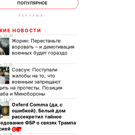
ПОПУЛЯРНОЕ
РЕКЛАМА
ЖИЕ НОВОСТИ
, 14.06
Жорин:
Перестаньте
воровать – и демотивация
военных будет гораздо
, 13.22
Совсун:
Поступали
жалобы на то, что
военным запрещают
ить на протесты. Позиция
таба и Минобороны
, 13.20
Oxferd Comma (да, с
ошибкой). Белый дом
рассекретил тайное
едование ФБР о связях Трампа
ссией
, 13.19