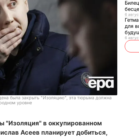
Билец
бесц
6 авгус
Гетма
для в
буду
6 авгус
дена была закрыть "Изоляцию", эта тюрьма должна
родном уровне
 "Изоляция" в оккупированном
ислав Асеев планирует добиться,