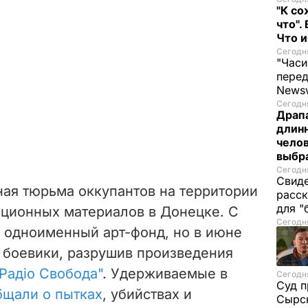
"К со
что".
Что 
Сегодня
"Часи
пере
News
Сегодня
Драпа
длинн
челов
выбра
Сегодня
Свиде
ная тюрьма оккупантов на территории
расск
для "
яционных материалов в Донецке. С
Сегодня
л одноименный арт-фонд, но в июне
и боевики, разрушив произведения
Радіо Свобода"
. Удерживаемые в
Сегодня
Суд п
бщали о пытках
, убийствах и
Сырск