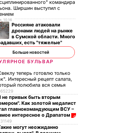
сциплинированного" командира
ьона. Ширшин выступил с
лением
, 10.16
Россияне атаковали
дронами людей на рынке
в Сумской области. Много
радавших, есть "тяжелые"
Больше новостей
УЛЯРНОЕ БУЛЬВАР
Свеклу теперь готовлю только
ак". Интересный рецепт салата,
оторый полюбила вся семья
65229
Я не привык быть вторым
омером". Как золотой медалист
тал главнокомандующим ВСУ –
амое интересное о Драпатом
31149
Такие могут неожиданно