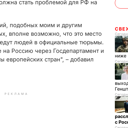
должна стать проблемой для РФ на
ий, подобных моим и другим
СВЕ
х, вполне возможно, что это место
Сегодня
ведут людей в официальные тюрьмы.
е на Россию через Госдепартамент и
ниже
ы европейских стран", – добавил
Сегодня
выход
Генш
РЕКЛАМА
Сегодня
рассл
с Ро
Сегодня