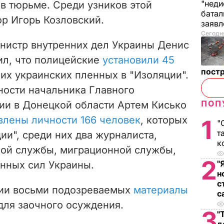
"неди
в тюрьме. Среди узников этой
батал
р Игорь Козловский.
заяв
Сегодня
инистр внутренних дел Украины Денис
л, что полицейские
установили 45
пост
ших украинских пленных в "Изоляции".
ости начальника Главного
ПОП
ии в Донецкой области Артем Кисько
влены личности 166 человек
, которых
1
"
т
ии", среди них два журналиста,
к
ной службы, миграционной службы,
2
"
нных сил Украины.
н
с
нии восьми подозреваемых
материалы
с
для заочного осуждения.
3
"