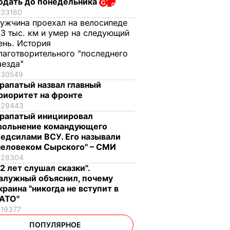
одать до понедельника
33180
ужчина проехал на велосипеде
,3 тыс. км и умер на следующий
ень. История
лаготворительного "последнего
аезда"
30549
рапатый назвал главный
риоритет на фронте
29443
рапатый инициировал
вольнение командующего
едсилами ВСУ. Его называли
человеком Сырского" – СМИ
28304
12 лет слушал сказки".
алужный объяснил, почему
краина "никогда не вступит в
АТО"
19377
ПОПУЛЯРНОЕ