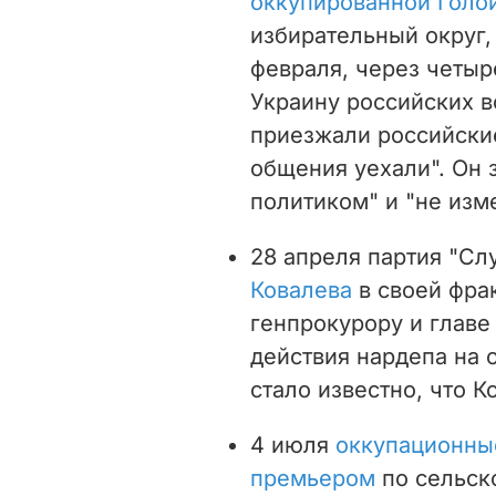
оккупированной Голо
избирательный округ,
февраля, через четыр
Украину российских в
приезжали российские
общения уехали". Он 
политиком" и "не изм
28 апреля партия "Сл
Ковалева
в своей фрак
генпрокурору и главе
действия нардепа на 
стало известно, что К
4 июля
оккупационные
премьером
по сельско