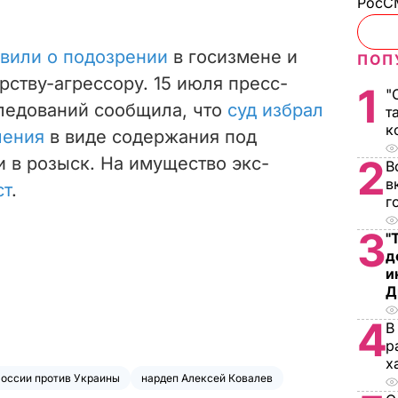
РосСМ
вили о подозрении
в госизмене и
ПОП
рству-агрессору. 15 июля пресс-
1
"
ледований сообщила, что
суд избрал
т
к
чения
в виде содержания под
2
и в розыск. На имущество экс-
В
в
ст
.
г
3
"
д
и
Д
4
В
р
х
России против Украины
нардеп Алексей Ковалев