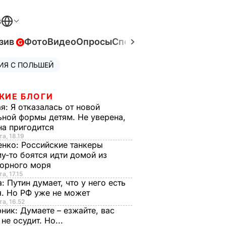
В
зив
Фото
Видео
Опросы
Спецпроекты
Война в Ук
ИЯ С ПОЛЬШЕЙ
ЖИЕ БЛОГИ
ая:
Я отказалась от новой
ной формы детям. Не уверена,
на пригодится
та, 18.19
енко:
Российские танкеры
у-то боятся идти домой из
орного моря
а, 17.15
а:
Путин думает, что у него есть
. Но РФ уже не может
та, 16.52
рник:
Думаете – езжайте, вас
 не осудит. Но...