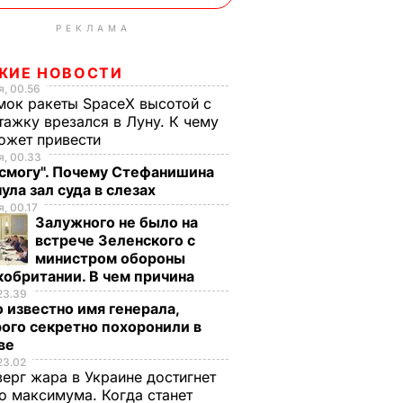
РЕКЛАМА
ЖИЕ НОВОСТИ
, 00.56
ок ракеты SpaceX высотой с
тажку врезался в Луну. К чему
ожет привести
, 00.33
 смогу". Почему Стефанишина
ула зал суда в слезах
, 00.17
Залужного не было на
встрече Зеленского с
министром обороны
обритании. В чем причина
23.39
 известно имя генерала,
ого секретно похоронили в
ве
23.02
верг жара в Украине достигнет
о максимума. Когда станет