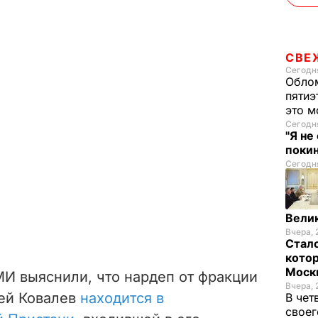
СВЕ
Сегодня
Облом
пятиэ
это м
Сегодня
"Я не
покин
Сегодня
Велик
Вчера, 
Стало
котор
Моск
И выяснили, что нардеп от фракции
Вчера, 
сей Ковалев
находится в
В чет
своег