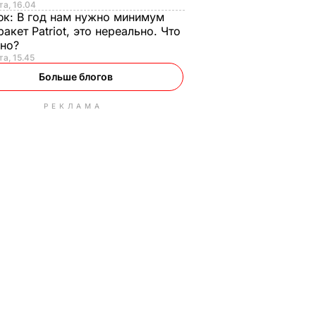
та, 16.04
юк:
В год нам нужно минимум
ракет Patriot, это нереально. Что
ьно?
та, 15.45
Больше блогов
РЕКЛАМА