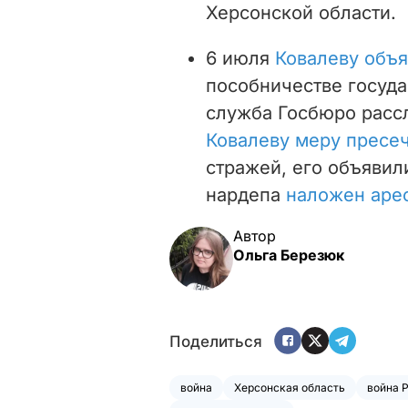
Херсонской области.
6 июля
Ковалеву объя
пособничестве госуда
служба Госбюро расс
Ковалеву меру пресе
стражей, его объявил
нардепа
наложен аре
Автор
Ольга Березюк
Поделиться
война
Херсонская область
война 