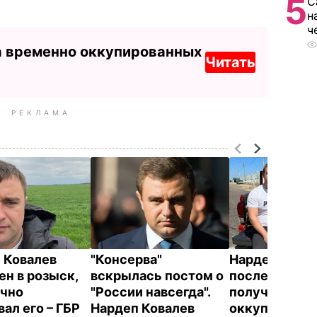
5
С
н
ч
а временно оккупированных
Читать
РЕКЛАМА
 Ковалев
"Консерва"
Нардеп Кова
ен в розыск,
вскрылась постом о
после покуш
очно
"России навсегда".
получил от
вал его – ГБР
Нардеп Ковалев
оккупантов