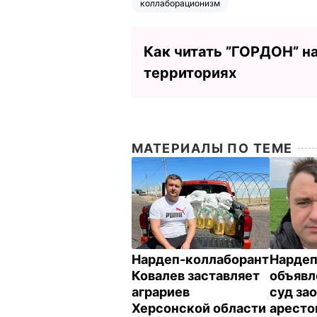
коллаборационизм
Как читать ”ГОРДОН” н
территориях
МАТЕРИАЛЫ ПО ТЕМЕ
Нардеп-коллаборант
Нардеп
Ковалев заставляет
объявл
аграриев
суд за
Херсонской области
аресто