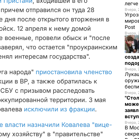
й Пристани
, входившей в его
легч
 причем отправился он туда 28
Вчера, 
Угроз
е дня после открытого вторжения в
миров
Post
ойск. 12 апреля к нему домой
Вчера, 
 военные, провели обыск и "после
заверял, что остается "проукраинским
енял интересам государства".
созда
подо
Вчера, 
уга народа"
приостановила членство
Лукаш
оружи
ции в ВР, а также обратилась к
бесп
 СБУ с призывом расследовать
Вчера, 
"Стол
оккупированной территории. 3 мая
може
овалева
исключили из фракции
.
заявл
всту
Вчера, 
 власти назначили Ковалева "вице-
В Мос
му хозяйству" в "правительстве"
секре