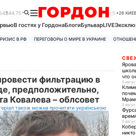
54
$44.75
+26 КИЕ
ервью
В гостях у Гордона
Блоги
Бульвар
LIVE
Эксклю
РИЗИС В РФ
ПЕРЕГОВОРЫ О МИРЕ В УКРАИНЕ
ОТНОШЕН
СВЕ
Яров
школь
что о
провести фильтрацию в
5 авгус
Клим
где, предположительно,
почем
та Ковалева – облсовет
Мрам
5 август
теріал також можна прочитати українською
Фурс
время
5 авгус
Кобе
никто