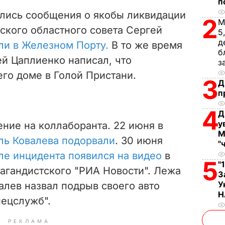
п
ились сообщения о якобы ликвидации
2
М
ского областного совета Сергей
5
д
или в Железном Порту.
В то же время
б
й Цаплиенко написал, что
з
его доме в Голой Пристани.
3
Д
п
4
Д
у
ние на коллаборанта. 22 июня в
М
ль Ковалева подорвали
. 30 июня
"
ле инцидента появился на видео
в
5
"
агандистского "РИА Новости". Лежа
З
У
алев назвал подрыв своего авто
Н
пецслужб".
РЕКЛАМА