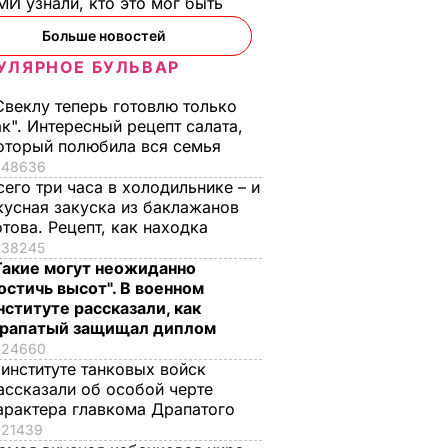
И узнали, кто это мог быть
Больше новостей
УЛЯРНОЕ БУЛЬВАР
Свеклу теперь готовлю только
ак". Интересный рецепт салата,
оторый полюбила вся семья
48636
сего три часа в холодильнике – и
кусная закуска из баклажанов
отова. Рецепт, как находка
38245
Такие могут неожиданно
остичь высот". В военном
нституте рассказали, как
рапатый защищал диплом
24660
 институте танковых войск
ассказали об особой черте
арактера главкома Драпатого
21439