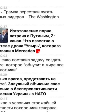
е
22.42
ы Трампа перестали пугать
ых лидеров – The Washington
22.37
Изготовление порно,
встреча с Путиным, Z-
канал. Что известно о
теле дрона "Упырь", которого
рвали в Mercedes
22.03
енко поставил задачу создать
е, которое "обнулит в мире все
илотники"
21.39
ько врагов, представить не
те". Залужный объяснил свое
ение о бесперспективности
пления Украины в НАТО
20.48
кве в условиях строжайшей
тности похоронили генерала.