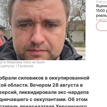
5 авгус
Яцен
1500 
реал
5 авгус
ти Ковалева пока не было
й депутат / Facebook
обрали силовиков в оккупированной
ой области. Вечером 28 августа в
з версий, ликвидировали экс-нардепа
дничавшего с оккупантами. Об этом
еститель председателя Херсонского