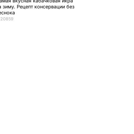
амая вкусная кабачковая икра
а зиму. Рецепт консервации без
еснока
20859
лев
ения