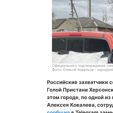
Официального подтверждения смер
Фото: Олексій Ковальов - народни
Российские захватчики с
Голой Пристани Херсонск
этом городе, по одной и
Алексея Ковалева, сотру
сообщил
в Telegram зам