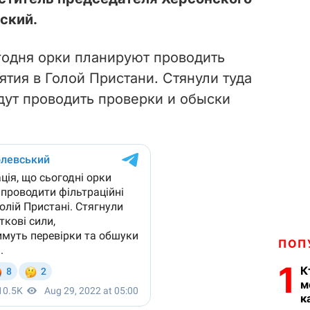
ский.
годня орки планируют проводить
тия в Голой Пристани. Стянули туда
дут проводить проверки и обыски
ПОП
1
К
м
к