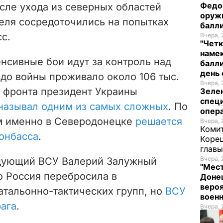
Федо
сле ухода из северных областей
оруж
еля сосредоточились на попытках
балл
с.
Вчера, 
"Четк
намек
нсивные бои идут за контроль над
балли
день 
е
до войны проживало около 106 тыс.
Вчера, 
к фронта президент Украины
Зеле
спец
называл одним из самых сложных
. По
опера
ом именно в Северодонецке
решается
Вчера, 
Комит
онбасса
.
Корец
глав
Вчера, 
дующий ВСУ Валерий Залужный
"Мест
о Россия перебросила в
Донец
вероя
тальонно-тактических групп, но
ВСУ
воен
рага
.
Вчера, 