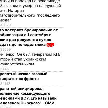
ужчина проехал на велосипеде
,3 тыс. км и умер на следующий
ень. История
лаготворительного "последнего
аезда"
45629
то потеряет бронирование от
обилизации с 1 сентября и
акие два документа нужно
одать до понедельника
35639
инченко:
Он был генералом КГБ,
оторый стал украинским
осударственником
34461
рапатый назвал главный
риоритет на фронте
34143
рапатый инициировал
вольнение командующего
едсилами ВСУ. Его называли
человеком Сырского" – СМИ
29946