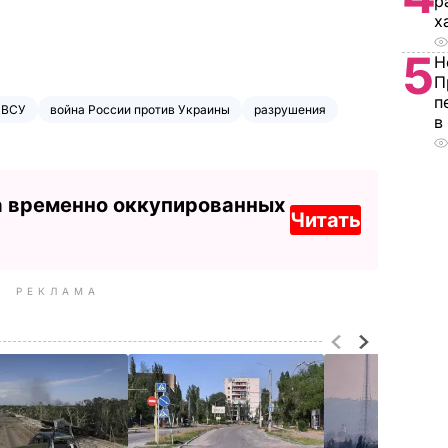
р
х
5
Н
П
п
ВСУ
война России против Украины
разрушения
в
а временно оккупированных
Читать
РЕКЛАМА