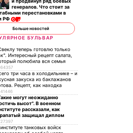
и продвинул ряд боевых
генералов. Что стоит за
табными перестановками в
и РФ
Больше новостей
УЛЯРНОЕ БУЛЬВАР
Свеклу теперь готовлю только
ак". Интересный рецепт салата,
оторый полюбила вся семья
64357
сего три часа в холодильнике – и
кусная закуска из баклажанов
отова. Рецепт, как находка
41446
Такие могут неожиданно
остичь высот". В военном
нституте рассказали, как
рапатый защищал диплом
27397
 институте танковых войск