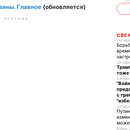
аины. Главное
(обновляется)
РЕКЛАМА
СВЕ
Сегодня
Борьб
время
застр
Сегодня
Трамп
тоже
Сегодня
"Войн
пред
с тре
"избе
Сегодня
Путин
измен
може
Вчера, 