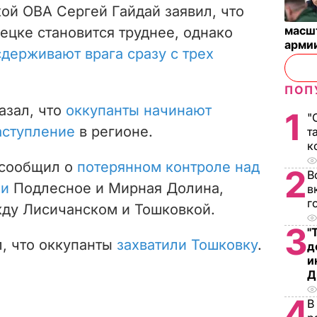
кой ОВА Сергей Гайдай заявил, что
масш
ецке становится труднее, однако
арми
держивают врага сразу с трех
ПОП
азал, что
оккупанты начинают
1
"
аступление
в регионе.
т
к
 сообщил о
потерянном контроле над
2
В
ми
Подлесное и Мирная Долина,
в
г
ду Лисичанском и Тошковкой.
3
"
л, что оккупанты
захватили Тошковку
.
д
и
Д
4
В