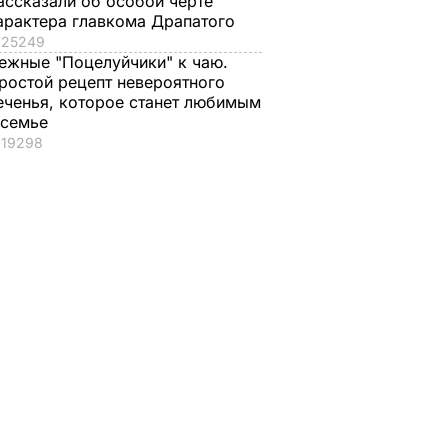
ассказали об особой черте
арактера главкома Драпатого
25249
ежные "Поцелуйчики" к чаю.
ростой рецепт невероятного
еченья, которое станет любимым
 семье
19298