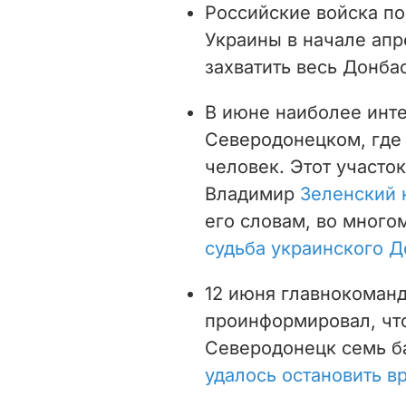
Российские войска по
Украины в начале апр
захватить весь Донбас
В июне наиболее инте
Северодонецком, гд
человек
. Этот участо
Владимир
Зеленский 
его словам, во мног
судьба украинского Д
12 июня главнокоман
проинформировал, чт
Северодонецк семь ба
удалось остановить в