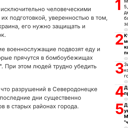
1
V
М
5
д исключительно человеческими
д
i
их подготовкой, уверенностью в том,
б
з
краина, его нужно защищать и
d
2
юк.
К
e
м
к
кие военнослужащие подвозят еду и
o
п
орые прячутся в бомбоубежищах
3
З
". При этом людей трудно убедить
к
г
4
Д
 что разрушений в Северодонецке
п
В последние дни существенно
5
Д
ов в старых районах города.
у
М
"