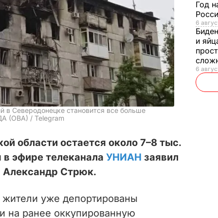
Год н
Росси
6 авгус
Биде
и яйц
прост
слож
6 авгус
й в Северодонецке становится все больше
А (ОВА) / Telegrаm
ой области остается около 7–8 тыс.
я в эфире телеканала
УНИАН
заявил
а Александр Стрюк.
е жители уже депортированы
и на ранее оккупированную