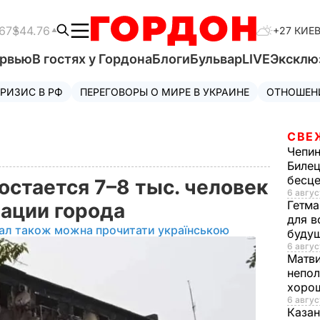
67
$44.76
+27 КИЕ
ервью
В гостях у Гордона
Блоги
Бульвар
LIVE
Эксклю
РИЗИС В РФ
ПЕРЕГОВОРЫ О МИРЕ В УКРАИНЕ
ОТНОШЕН
СВЕ
Чепи
Билец
бесц
остается 7–8 тыс. человек
6 авгус
Гетма
рации города
для в
іал також можна прочитати українською
буду
6 авгус
Матв
непол
хорош
6 авгус
Казан