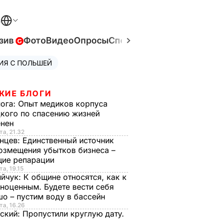
В
зив
Фото
Видео
Опросы
Спецпроекты
Война в Ук
ИЯ С ПОЛЬШЕЙ
ЖИЕ БЛОГИ
нога:
Опыт медиков корпуса
кого по спасению жизней
енен
та, 21.32
нцев:
Единственный источник
озмещения убытков бизнеса –
щие репарации
та, 19.15
ийчук:
К общине относятся, как к
ноценным. Будете вести себя
о – пустим воду в бассейн
та, 16.26
ский:
Пропустили круглую дату.