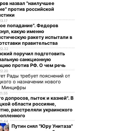
ров назвал "наилучшее
ие" против российской
истики
23.17
ое попадание". Федоров
нул, какую именно
стическую ракету испытали в
отставки правительства
22.32
нский поручил подготовить
иальную санкционную
цию против РФ. О чем речь
22.20
ет Рады требует пояснений от
кого о назначении нового
ы Минцифры
21.55
о допросов, пыток и казней". В
кой области россияне,
тно, расстреляли украинского
нопленного
21.44
Путин снял "Юру Унитаза"