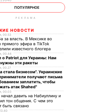
ПОПУЛЯРНОЕ
РЕКЛАМА
ЖИЕ НОВОСТИ
, 00.53
а за власть. В Мексике во
 прямого эфира в TikTok
елили известного блогера
, 00.44
 о Patriot для Украины: Нам
 нужны эти ракеты
, 00.27
а стала бизнесом". Украинские
приниматели получают письма
бованием заплатить, чтобы
жать атак Shahed"
, 00.03
 начал давить на Набиуллину и
ил тон общения. С чем это
т быть связано
23.40