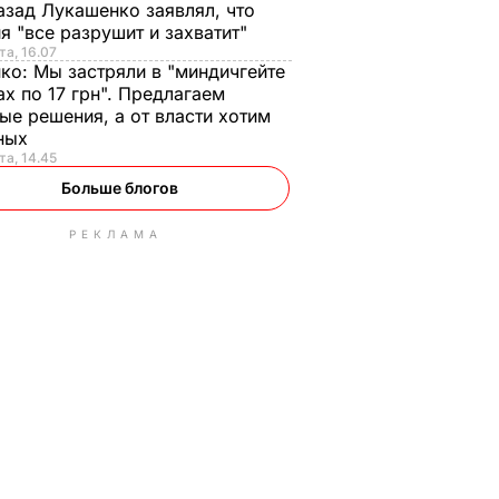
азад Лукашенко заявлял, что
я "все разрушит и захватит"
та, 16.07
нко:
Мы застряли в "миндичгейте
ах по 17 грн". Предлагаем
ые решения, а от власти хотим
ных
та, 14.45
Больше блогов
РЕКЛАМА