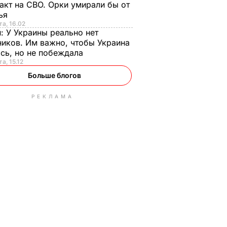
акт на СВО. Орки умирали бы от
тья
та, 16.02
н:
У Украины реально нет
иков. Им важно, чтобы Украина
сь, но не побеждала
а, 15.12
Больше блогов
РЕКЛАМА