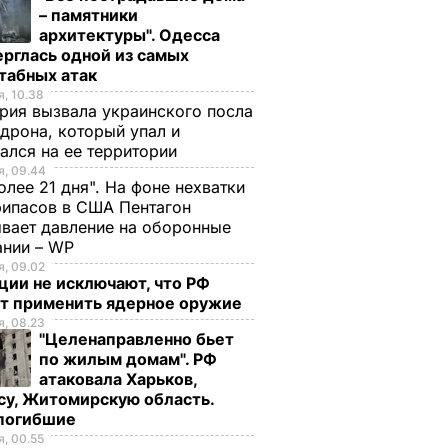
– памятники
архитектуры". Одесса
рглась одной из самых
табных атак
, 10.38
рия вызвала украинского посла
 дрона, который упал и
ался на ее территории
, 09.44
олее 21 дня". На фоне нехватки
ипасов в США Пентагон
вает давление на оборонные
ании – WP
, 09.02
ции не исключают, что РФ
т применить ядерное оружие
, 08.23
"Целенаправленно бьет
по жилым домам". РФ
атаковала Харьков,
су, Житомирскую область.
 погибшие
, 00.55