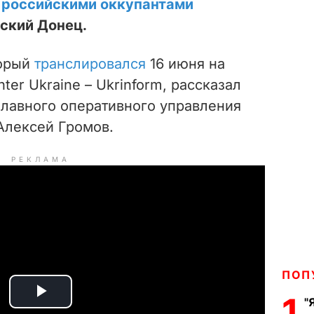
 российскими оккупантами
ский Донец.
торый
транслировался
16 июня на
er Ukraine – Ukrinform, рассказал
Главного оперативного управления
Алексей Громов.
РЕКЛАМА
ПОП
1
"
P