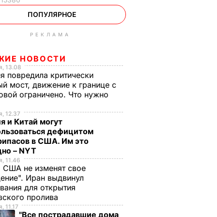
ПОПУЛЯРНОЕ
РЕКЛАМА
ЖИЕ НОВОСТИ
, 13.08
я повредила критически
й мост, движение к границе с
вой ограничено. Что нужно
ь
, 12.37
я и Китай могут
ользоваться дефицитом
ипасов в США. Им это
дно – NYT
, 11.46
 США не изменят свое
ение". Иран выдвинул
вания для открытия
зского пролива
, 11.17
"Все пострадавшие дома