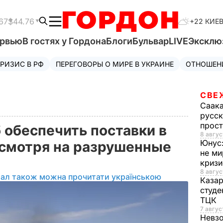
67
$44.76
+22 КИЕ
ервью
В гостях у Гордона
Блоги
Бульвар
LIVE
Эксклю
РИЗИС В РФ
ПЕРЕГОВОРЫ О МИРЕ В УКРАИНЕ
ОТНОШЕН
СВЕ
Саак
русск
прос
 обеспечить поставки в
8 авгус
Юнус
есмотря на разрушенные
не ми
криз
8 авгус
іал також можна прочитати українською
Каза
студе
ТЦК
7 авгус
Невз