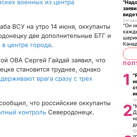
ских военных из центра
"Надо
заяви
виде
Сегодня
"Он н
ба ВСУ на утро 14 июня, оккупанты
кажды
одонецку две дополнительные БТГ и
шарик
Кана
 в центре города
.
кой ОВА Сергей Гайдай заявил, что
ПОП
ецке становится труднее, однако
1
"
держивают врага сразу с трех
н
с
и
сообщил, что российские оккупанты
2
"
олный контроль
Северодонецк.
Д
н
д