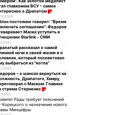
омером". Как золотой медалист
тал главкомом ВСУ – самое
нтересное о Драпатом
100586
Илон постоянно говорит: "Время
аключать соглашение". Федоров
говаривает Маска уступить в
тношении Starlink – СМИ
62991
рапатый рассказал о самой
линной ночи в своей жизни и о
еловеке, который посоветовал
му выбраться из "котла"
23885
едоров – о шансах вернуться на
олжность, Драпатого, Хмару,
ереговорах с Маском. Главное
з стрима Стерненко
15699
омитет Рады требует пояснений
т Корецкого о назначении нового
лавы Минцифры
15380