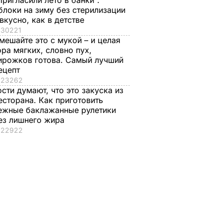
Пригласили лето в банки".
блоки на зиму без стерилизации
 вкусно, как в детстве
30221
мешайте это с мукой – и целая
ора мягких, словно пух,
ирожков готова. Самый лучший
ецепт
23262
ости думают, что это закуска из
есторана. Как приготовить
ежные баклажанные рулетики
ез лишнего жира
22922