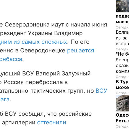
подве
масш
е Северодонецка идут с начала июня.
Сегодня
Болга
президент Украины Владимир
из-за
дним из самых сложных
. По его
взорв
менно в Северодонецке
решается
Сегодня
"Не б
онбасса
.
боепр
оказы
комп
дующий ВСУ Валерий Залужный
Сегодня
о Россия перебросила в
В Тур
може
тальонно-тактических групп, но
ВСУ
Сегодня
рага
.
б ВСУ сообщил, что российские
Одес
Есть
ю артиллерии
оттеснили
Сегодня