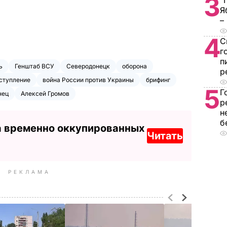
3
"
Я
–
4
С
г
п
ь
Генштаб ВСУ
Северодонецк
оборона
р
ступление
война России против Украины
брифинг
5
Г
нец
Алексей Громов
р
н
б
а временно оккупированных
Читать
РЕКЛАМА