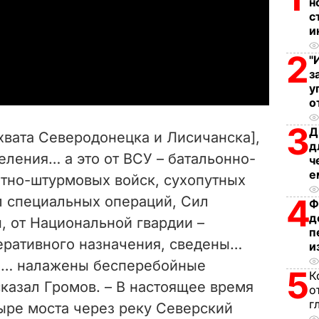
н
с
l
и
a
2
"
з
y
у
о
V
3
Д
хвата Северодонецка и Лисичанска],
д
i
еления… а это от ВСУ – батальонно-
ч
е
нтно-штурмовых войск, сухопутных
d
4
л специальных операций, Сил
Ф
e
д
, от Национальной гвардии –
п
еративного назначения, сведены…
o
и
е… налажены бесперебойные
5
К
сказал Громов. – В настоящее время
о
г
ыре моста через реку Северский