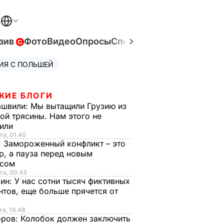
В
зив
Фото
Видео
Опросы
Спецпроекты
Война в Ук
ИЯ С ПОЛЬШЕЙ
ЖИЕ БЛОГИ
ашвили:
Мы вытащили Грузию из
ой трясины. Нам этого не
тили
та, 01.40
:
Замороженный конфликт – это
р, а пауза перед новым
исом
та, 00.43
рин:
У нас сотни тысяч фиктивных
нтов, еще больше прячется от
та, 19.48
оров:
Колобок должен заключить