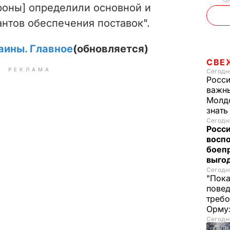
роны] определили основной и
нтов обеспечения поставок".
аины. Главное
(обновляется)
СВЕ
РЕКЛАМА
Сегодня
Росси
важны
Молдо
знат
Сегодня
Росси
восп
боепр
выго
Сегодня
"Пока
повед
требо
Орму
Сегодня