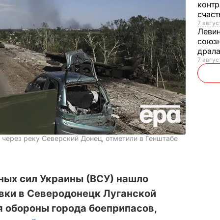
контр
счас
7 авгус
Леви
союзн
драла
7 август
через реку Северский Донец, отметили в Генштабе
ых сил Украины (ВСУ) нашло
вки в Северодонецк Луганской
я обороны города боеприпасов,