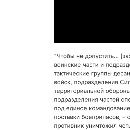
"Чтобы не допустить… [за
воинские части и подразд
тактические группы деса
войск, подразделения Си
территориальной обороны
подразделения частей оп
под единое командовани
поставки боеприпасов, – 
противник уничтожил чет