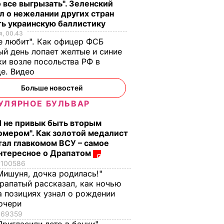
 все выгрызать". Зеленский
л о нежелании других стран
ть украинскую баллистику
, 00.43
е любит". Как офицер ФСБ
й день лопает желтые и синие
и возле посольства РФ в
де. Видео
Больше новостей
УЛЯРНОЕ БУЛЬВАР
Я не привык быть вторым
омером". Как золотой медалист
тал главкомом ВСУ – самое
нтересное о Драпатом
100586
Мишуня, дочка родилась!"
рапатый рассказал, как ночью
а позициях узнал о рождении
очери
69359