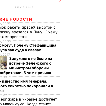
РЕКЛАМА
ЖИЕ НОВОСТИ
, 00.56
ок ракеты SpaceX высотой с
тажку врезался в Луну. К чему
ожет привести
, 00.33
 смогу". Почему Стефанишина
ула зал суда в слезах
, 00.17
Залужного не было на
встрече Зеленского с
министром обороны
обритании. В чем причина
23.39
 известно имя генерала,
ого секретно похоронили в
ве
23.02
верг жара в Украине достигнет
о максимума. Когда станет