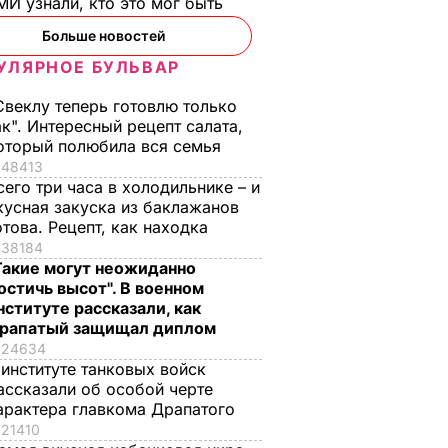
И узнали, кто это мог быть
Больше новостей
УЛЯРНОЕ БУЛЬВАР
Свеклу теперь готовлю только
ак". Интересный рецепт салата,
оторый полюбила вся семья
48413
сего три часа в холодильнике – и
кусная закуска из баклажанов
отова. Рецепт, как находка
38184
Такие могут неожиданно
остичь высот". В военном
нституте рассказали, как
рапатый защищал диплом
24634
 институте танковых войск
ассказали об особой черте
арактера главкома Драпатого
21410