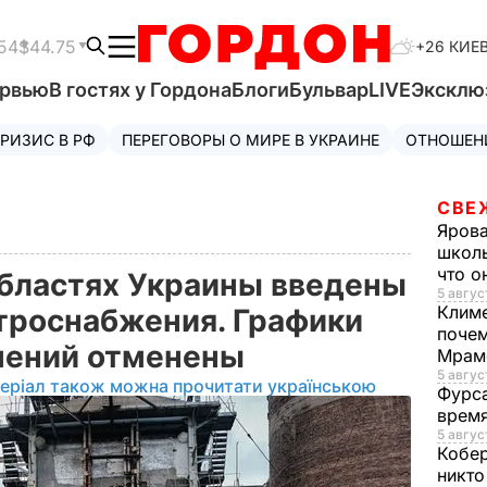
54
$44.75
+26 КИЕ
ервью
В гостях у Гордона
Блоги
Бульвар
LIVE
Эксклю
РИЗИС В РФ
ПЕРЕГОВОРЫ О МИРЕ В УКРАИНЕ
ОТНОШЕН
СВЕ
Яров
школь
что о
областях Украины введены
5 авгус
Клим
троснабжения. Графики
почем
чений отменены
Мрам
5 август
еріал також можна прочитати українською
Фурс
время
5 авгус
Кобе
никто