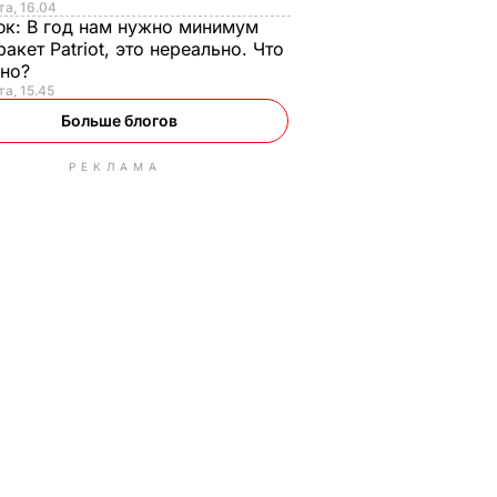
та, 16.04
юк:
В год нам нужно минимум
ракет Patriot, это нереально. Что
ьно?
та, 15.45
Больше блогов
РЕКЛАМА