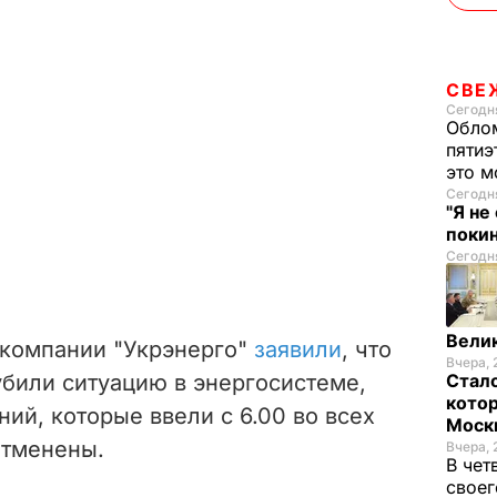
СВЕ
Сегодня
Облом
пятиэ
это м
Сегодня
"Я не
покин
Сегодня
Велик
окомпании "Укрэнерго"
заявили
, что
Вчера, 
убили ситуацию в энергосистеме,
Стало
котор
ий, которые ввели с 6.00 во всех
Моск
отменены.
Вчера, 
В чет
своег