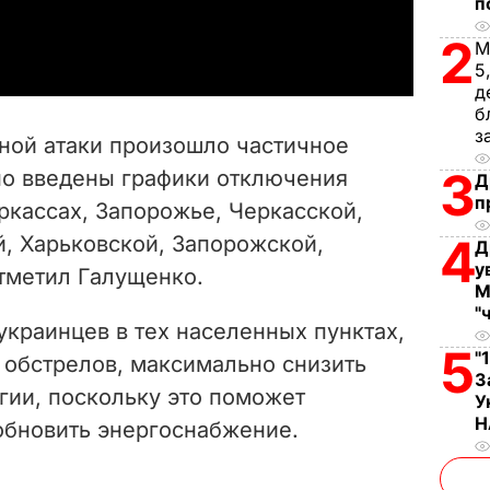
п
a
2
М
y
5
д
V
б
з
нной атаки произошло частичное
i
3
но введены графики отключения
Д
п
ркассах, Запорожье, Черкасской,
d
4
й, Харьковской, Запорожской,
Д
e
у
отметил Галущенко.
М
o
"
краинцев в тех населенных пунктах,
5
"
 обстрелов, максимально снизить
З
гии, поскольку это поможет
У
Н
обновить энергоснабжение.