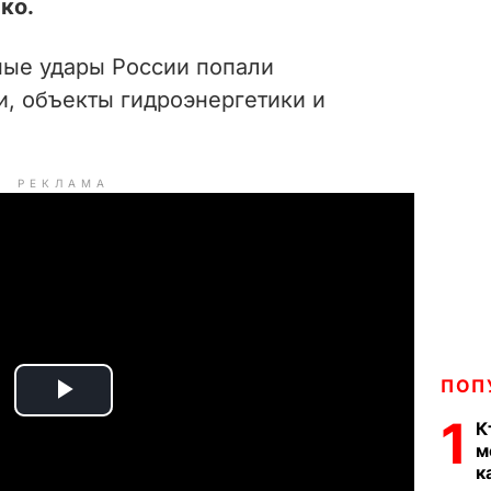
ко.
ные удары России попали
и, объекты гидроэнергетики и
РЕКЛАМА
ПОП
P
1
К
м
l
к