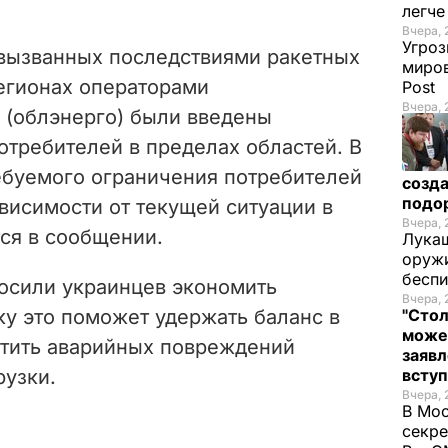
легч
Вчера, 
Угроз
 вызванных последствиями ракетных
миров
регионах операторами
Post
Вчера, 
 (облэнерго) были введены
отребителей в пределах областей. В
буемого ограничения потребителей
созда
подо
ависимости от текущей ситуации в
Вчера, 
тся в сообщении.
Лукаш
оружи
бесп
росили украинцев экономить
Вчера, 
ку это поможет удержать баланс в
"Стол
може
стить аварийных повреждений
заявл
рузки.
всту
Вчера, 
В Мос
секре