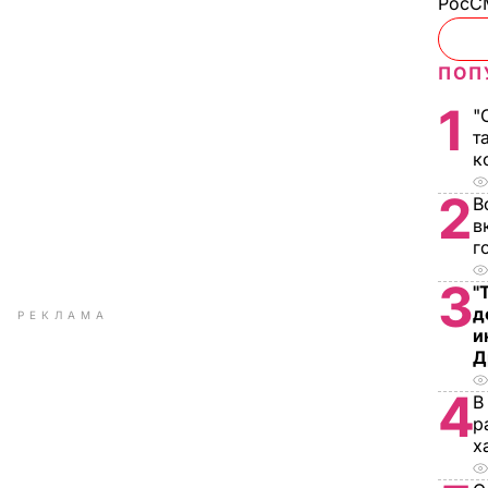
РосСМ
ПОП
1
"
т
к
2
В
в
г
3
"
д
РЕКЛАМА
и
Д
4
В
р
х