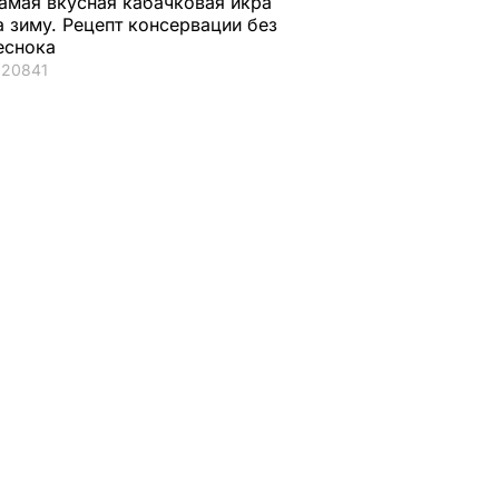
амая вкусная кабачковая икра
а зиму. Рецепт консервации без
еснока
20841