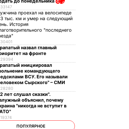
одать до понедельника
33147
ужчина проехал на велосипеде
,3 тыс. км и умер на следующий
ень. История
лаготворительного "последнего
аезда"
30401
рапатый назвал главный
риоритет на фронте
29394
рапатый инициировал
вольнение командующего
едсилами ВСУ. Его называли
человеком Сырского" – СМИ
28280
12 лет слушал сказки".
алужный объяснил, почему
краина "никогда не вступит в
АТО"
19374
ПОПУЛЯРНОЕ