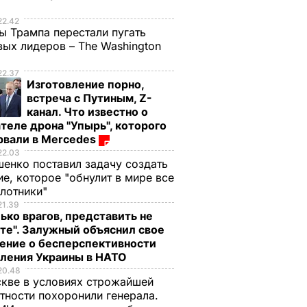
е
22.42
ы Трампа перестали пугать
ых лидеров – The Washington
22.37
Изготовление порно,
встреча с Путиным, Z-
канал. Что известно о
теле дрона "Упырь", которого
рвали в Mercedes
22.03
енко поставил задачу создать
е, которое "обнулит в мире все
илотники"
21.39
ько врагов, представить не
те". Залужный объяснил свое
ение о бесперспективности
пления Украины в НАТО
20.48
кве в условиях строжайшей
тности похоронили генерала.