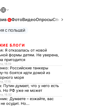
В
зив
Фото
Видео
Опросы
Спецпроекты
Война в Ук
ИЯ С ПОЛЬШЕЙ
ЖИЕ БЛОГИ
ая:
Я отказалась от новой
ной формы детям. Не уверена,
на пригодится
та, 18.19
енко:
Российские танкеры
у-то боятся идти домой из
орного моря
а, 17.15
а:
Путин думает, что у него есть
. Но РФ уже не может
та, 16.52
рник:
Думаете – езжайте, вас
 не осудит. Но...