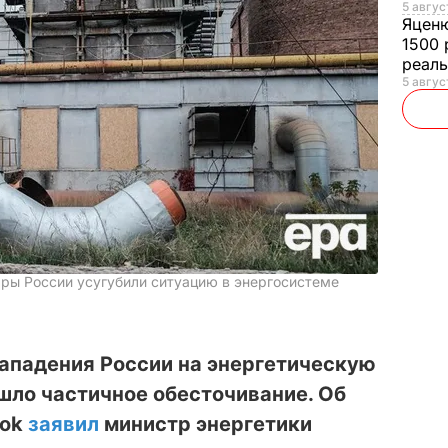
5 авгус
Яцен
1500 
реал
5 авгус
дары России усугубили ситуацию в энергосистеме
нападения России на энергетическую
шло частичное обесточивание. Об
ook
заявил
министр энергетики