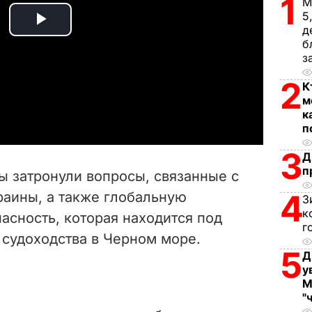
1
М
5
д
P
б
з
l
2
К
a
м
к
y
п
3
V
Д
п
ы затронули вопросы, связанные с
i
4
аины, а также глобальную
З
к
асность, которая находится под
d
г
 судоходства в Черном море.
e
5
Д
у
o
М
"