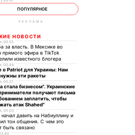
ПОПУЛЯРНОЕ
РЕКЛАМА
ЖИЕ НОВОСТИ
, 00.53
а за власть. В Мексике во
 прямого эфира в TikTok
елили известного блогера
, 00.44
 о Patriot для Украины: Нам
 нужны эти ракеты
, 00.27
а стала бизнесом". Украинские
приниматели получают письма
бованием заплатить, чтобы
жать атак Shahed"
, 00.03
 начал давить на Набиуллину и
ил тон общения. С чем это
т быть связано
23.40