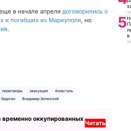
р
х
еще в начале апреля
договорились о
5
Н
х и погибших из Мариуполя
, но
П
сия
.
п
в
переговоры
эвакуация
Азовсталь
 Эрдоган
Владимир Зеленский
а временно оккупированных
Читать