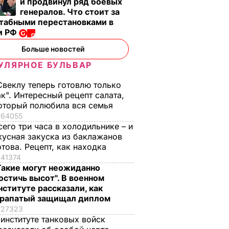
и продвинул ряд боевых
генералов. Что стоит за
табными перестановками в
и РФ
Больше новостей
УЛЯРНОЕ БУЛЬВАР
Свеклу теперь готовлю только
ак". Интересный рецепт салата,
оторый полюбила вся семья
64055
сего три часа в холодильнике – и
кусная закуска из баклажанов
отова. Рецепт, как находка
41374
Такие могут неожиданно
остичь высот". В военном
нституте рассказали, как
рапатый защищал диплом
27323
 институте танковых войск