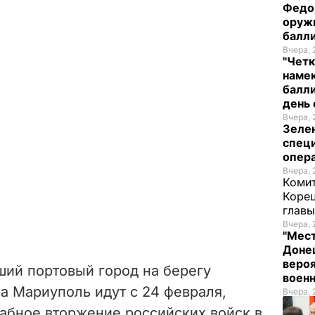
Федо
оруж
балл
Вчера, 
"Четк
намек
балли
день 
Вчера, 
Зеле
спец
опера
Вчера, 
Комит
Корец
глав
Вчера, 
"Мест
Донец
вероя
ший портовый город на берегу
воен
за Мариуполь идут с 24 февраля,
Вчера, 
абное вторжение российских войск в