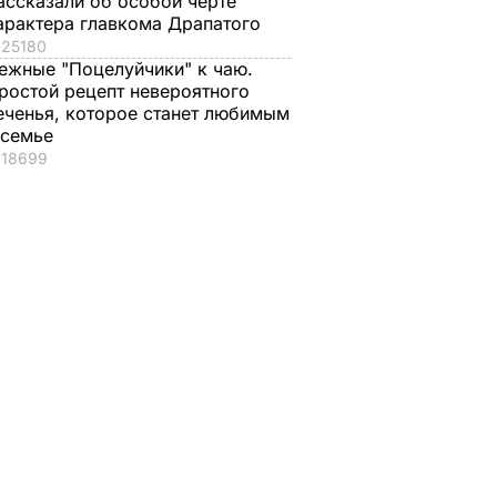
ассказали об особой черте
арактера главкома Драпатого
25180
ежные "Поцелуйчики" к чаю.
ростой рецепт невероятного
еченья, которое станет любимым
 семье
18699