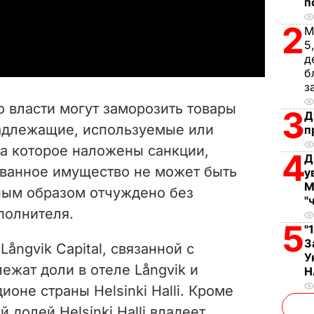
п
a
2
М
5
y
д
б
з
V
о власти могут заморозить товары
3
Д
i
адлежащие, используемые или
п
а которое наложены санкции,
d
4
Д
ованное имущество не может быть
у
e
М
ным образом отчуждено без
"
полнителя.
o
5
"
З
ångvik Capital, связанной с
У
ежат доли в отеле Långvik и
Н
ионе страны Helsinki
Halli
. Кроме
 долей Helsinki Halli владеет