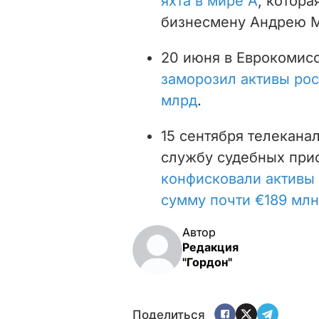
яхта в мире А
, котор
бизнесмену Андрею 
20 июня в Еврокомис
заморозил активы рос
млрд
.
15 сентября телекана
службу судебных прис
конфисковали активы 
сумму почти €189 млн
Автор
Редакция
"Гордон"
Поделиться