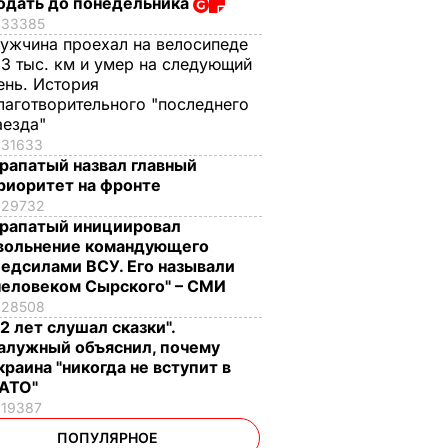
одать до понедельника
33385
ужчина проехал на велосипеде
,3 тыс. км и умер на следующий
ень. История
лаготворительного "последнего
аезда"
31633
рапатый назвал главный
риоритет на фронте
29732
рапатый инициировал
вольнение командующего
едсилами ВСУ. Его называли
человеком Сырского" – СМИ
28508
12 лет слушал сказки".
алужный объяснил, почему
краина "никогда не вступит в
АТО"
19387
ПОПУЛЯРНОЕ