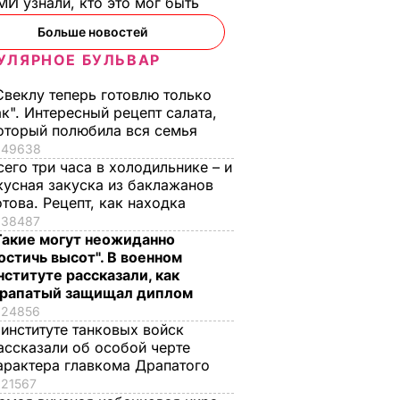
И узнали, кто это мог быть
Больше новостей
УЛЯРНОЕ БУЛЬВАР
Свеклу теперь готовлю только
ак". Интересный рецепт салата,
оторый полюбила вся семья
49638
сего три часа в холодильнике – и
кусная закуска из баклажанов
отова. Рецепт, как находка
38487
Такие могут неожиданно
остичь высот". В военном
нституте рассказали, как
рапатый защищал диплом
24856
 институте танковых войск
ассказали об особой черте
арактера главкома Драпатого
21567