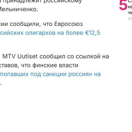
5
ая принадлежит российскому
С
н
Мельниченко.
ч
сии сообщили, что Евросоюз
сийских олигархов на более €12,5
л MTV Uutiset сообщил со ссылкой на
тавов, что финские власти
попавших под санкции россиян на
.