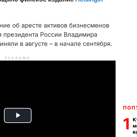
ние об аресте активов бизнесменов
 президента России Владимира
иняли в августе – в начале сентября.
РЕКЛАМА
ПОП
1
К
P
м
к
l