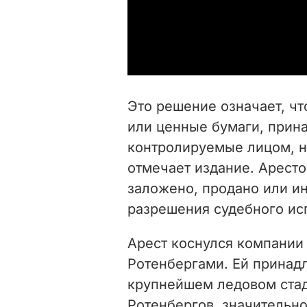
Это решение означает, чт
или ценные бумаги, прин
контролируемые лицом, н
отмечает издание. Арест
заложено, продано или и
разрешения судебного ис
Арест коснулся компании L
Ротенбергами. Ей принадл
крупнейшем ледовом стад
Ротенбергов, значительной