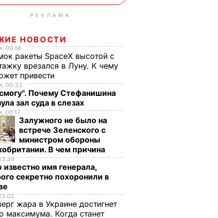
РЕКЛАМА
ЖИЕ НОВОСТИ
, 00.56
ок ракеты SpaceX высотой с
тажку врезался в Луну. К чему
ожет привести
, 00.33
 смогу". Почему Стефанишина
ула зал суда в слезах
, 00.17
Залужного не было на
встрече Зеленского с
министром обороны
обритании. В чем причина
23.39
 известно имя генерала,
ого секретно похоронили в
ве
23.02
верг жара в Украине достигнет
о максимума. Когда станет