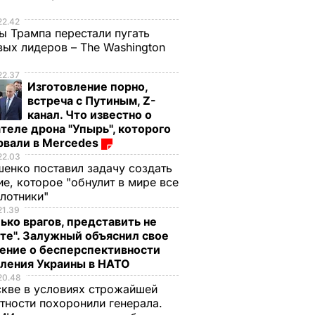
е
22.42
ы Трампа перестали пугать
ых лидеров – The Washington
22.37
Изготовление порно,
встреча с Путиным, Z-
канал. Что известно о
теле дрона "Упырь", которого
рвали в Mercedes
22.03
енко поставил задачу создать
е, которое "обнулит в мире все
илотники"
21.39
ько врагов, представить не
те". Залужный объяснил свое
ение о бесперспективности
пления Украины в НАТО
20.48
кве в условиях строжайшей
тности похоронили генерала.