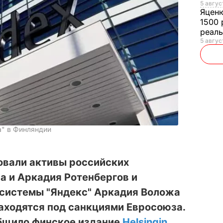
5 авгус
Яцен
1500 
реал
5 авгус
а" в Финляндии
овали активы российских
а и Аркадия Ротенбергов и
 системы "Яндекс" Аркадия Воложа
 находятся под санкциями Евросоюза.
общило финское издание
Helsingin