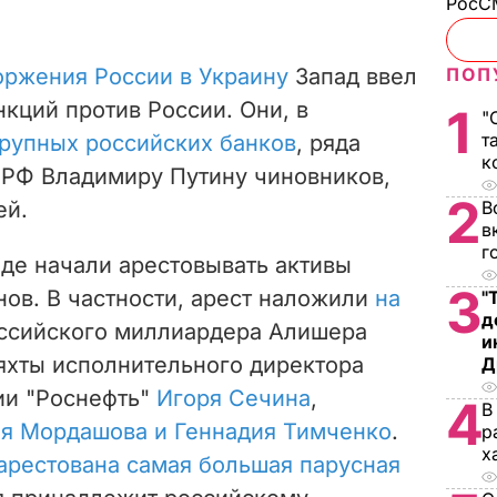
РосСМ
оржения России в Украину
Запад ввел
ПОП
нкций против России. Они, в
1
"
т
рупных российских банков
, ряда
к
 РФ Владимиру Путину чиновников,
2
ей.
В
в
г
аде начали арестовывать активы
3
ов. В частности, арест наложили
на
"
д
ссийского миллиардера Алишера
и
 яхты исполнительного директора
Д
ии "Роснефть"
Игоря Сечина
,
4
В
я Мордашова и Геннадия Тимченко
.
р
х
арестована самая большая парусная