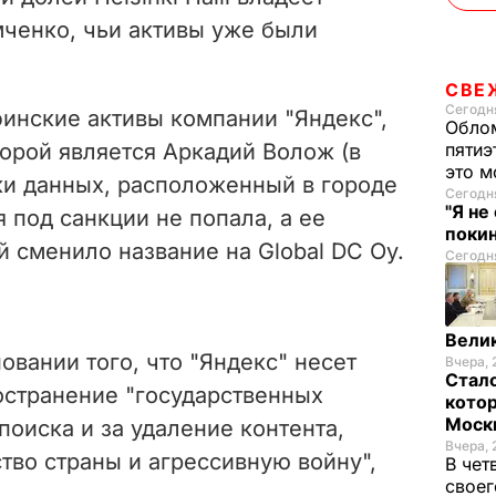
ченко, чьи активы уже были
СВЕ
Сегодня
финские активы компании "Яндекс",
Облом
орой является Аркадий Волож (в
пятиэ
это м
ки данных, расположенный в городе
Сегодня
"Я не
 под санкции не попала, а ее
покин
 сменило название на Global DC Oy.
Сегодня
Велик
овании того, что "Яндекс" несет
Вчера, 
Стало
остранение "государственных
котор
Моск
поиска и за удаление контента,
Вчера, 
тво страны и агрессивную войну",
В чет
своег