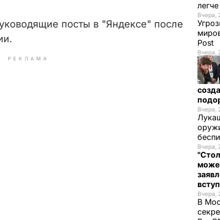
легч
Вчера, 
уководящие посты в "Яндексе" после
Угроз
миров
ии.
Post
Вчера, 
РЕКЛАМА
созда
подо
Вчера, 
Лукаш
оружи
бесп
Вчера, 
"Стол
може
заявл
всту
Вчера, 
В Мос
секре