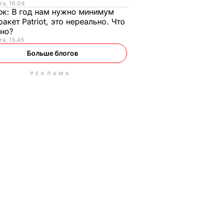
та, 16.04
юк:
В год нам нужно минимум
ракет Patriot, это нереально. Что
ьно?
та, 15.45
Больше блогов
РЕКЛАМА