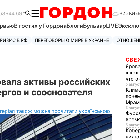
63
$44.69
+25 КИЕ
ервью
В гостях у Гордона
Блоги
Бульвар
LIVE
Эксклю
РИЗИС В РФ
ПЕРЕГОВОРЫ О МИРЕ В УКРАИНЕ
ОТНОШЕН
СВЕ
Яров
школь
что о
вала активы российских
5 авгус
Клим
ергов и сооснователя
почем
а
Мрам
5 август
теріал також можна прочитати українською
Фурс
время
5 авгус
Кобе
никто