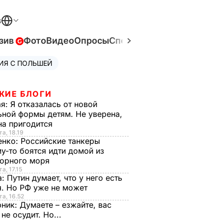
В
зив
Фото
Видео
Опросы
Спецпроекты
Война в Ук
ИЯ С ПОЛЬШЕЙ
ЖИЕ БЛОГИ
ая:
Я отказалась от новой
ной формы детям. Не уверена,
на пригодится
та, 18.19
енко:
Российские танкеры
у-то боятся идти домой из
орного моря
а, 17.15
а:
Путин думает, что у него есть
. Но РФ уже не может
та, 16.52
рник:
Думаете – езжайте, вас
 не осудит. Но...