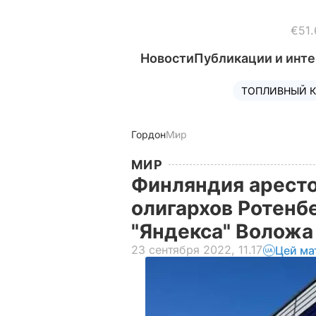
€51.
Новости
Публикации и инт
ТОПЛИВНЫЙ К
Гордон
Мир
МИР
Финляндия аресто
олигархов Ротенб
"Яндекса" Волож
23 сентября 2022, 11.17
Цей ма