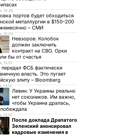
рипасах
, 16.26
овка портов будет обходиться
нской металлургии в $150–200
ежемесячно – СМИ
, 16.02
Невзоров:
Колобок
должен заключить
контракт на СВО. Орки
ли бы от счастья
, 15.57
 передал ФСБ фактически
аничную власть. Это пугает
йскую элиту – Bloomberg
, 15.12
Левин:
У Украины реально
нет союзников. Им важно,
чтобы Украина дралась,
е побеждала
, 15.10
После доклада Драпатого
Зеленский анонсировал
кадровые изменения в