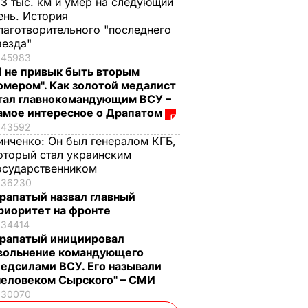
,3 тыс. км и умер на следующий
ень. История
лаготворительного "последнего
аезда"
45983
Я не привык быть вторым
омером". Как золотой медалист
тал главнокомандующим ВСУ –
амое интересное о Драпатом
43592
инченко:
Он был генералом КГБ,
оторый стал украинским
осударственником
36230
рапатый назвал главный
риоритет на фронте
34414
рапатый инициировал
вольнение командующего
едсилами ВСУ. Его называли
человеком Сырского" – СМИ
30070