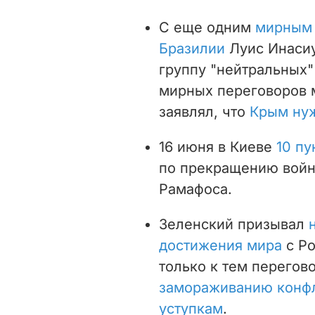
С еще одним
мирным 
Бразилии
Луис Инасиу
группу "нейтральных"
мирных переговоров 
заявлял, что
Крым нуж
16 июня в Киеве
10 пу
по прекращению войн
Рамафоса.
Зеленский призывал
достижения мира
с Р
только к тем перегов
замораживанию конфл
уступкам
.