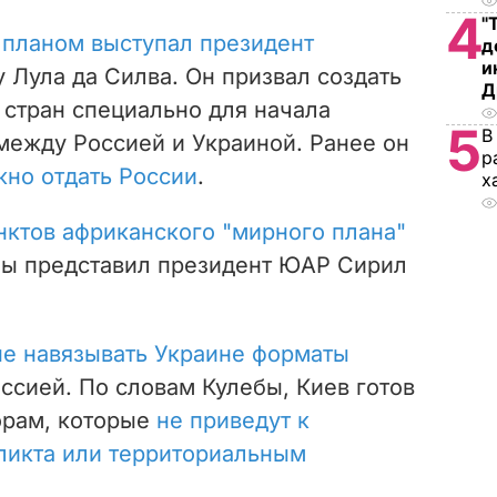
4
"
планом выступал президент
д
и
 Лула да Силва. Он призвал создать
Д
 стран специально для начала
5
В
между Россией и Украиной. Ранее он
р
но отдать России
.
х
нктов африканского "мирного плана"
ы представил президент ЮАР Сирил
не навязывать Украине форматы
оссией.
По словам Кулебы, Киев готов
орам, которые
не приведут к
икта или территориальным