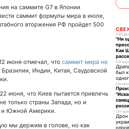
ния на саммите G7 в Японии
ести саммит формулы мира в июле,
штабного вторжения РФ пройдет 500
СВЕ
Сегодня
"Ни о
пресс
Как 
расс
12 июня отмечал, что
саммит мира не
Сегодня
Драпа
 Бразилии, Индии, Китая, Саудовской
был к
одно
ки.
Сегодня
Прои
22 июня, что Киев пытается привлечь
"Иска
санк
е только страны Запада, но и
росс
и и Южной Америки.
Сегодня
Дрон 
украи
рую мы держим в голове, но как
опров