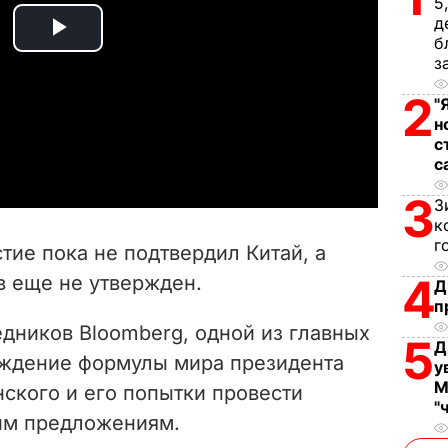
5
д
б
P
з
l
2
"
н
a
с
с
y
3
З
V
к
г
стие пока не подтвердил Китай, а
i
4
в еще не утвержден.
Д
п
d
едников Bloomberg, одной из главных
5
Д
e
уждение формулы мира президента
у
М
ского и его попытки провести
o
"
им предложениям.