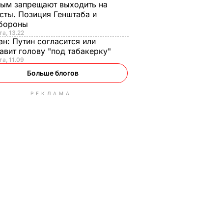
ым запрещают выходить на
сты. Позиция Генштаба и
бороны
та, 13.22
ан:
Путин согласится или
авит голову "под табакерку"
та, 11.09
Больше блогов
РЕКЛАМА