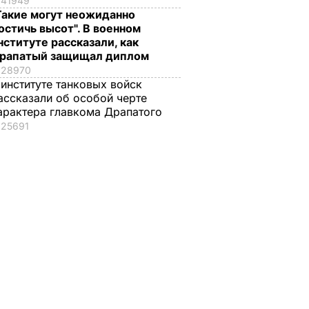
41949
Такие могут неожиданно
остичь высот". В военном
нституте рассказали, как
рапатый защищал диплом
28970
 институте танковых войск
ассказали об особой черте
арактера главкома Драпатого
25691