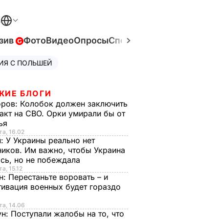
В
зив
Фото
Видео
Опросы
Спецпроекты
Война в Ук
ИЯ С ПОЛЬШЕЙ
ЖИЕ БЛОГИ
оров:
Колобок должен заключить
акт на СВО. Орки умирали бы от
тья
та, 16.02
н:
У Украины реально нет
иков. Им важно, чтобы Украина
сь, но не побеждала
а, 15.12
н:
Перестаньте воровать – и
ивация военных будет гораздо
та, 14.06
ун:
Поступали жалобы на то, что