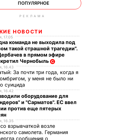
ПОПУЛЯРНОЕ
РЕКЛАМА
ЖИЕ НОВОСТИ
, 17.05
дна команда не выходила под
ом такой страшной трагедии".
Щербачев в прямом эфире
екретил Чернобыль
, 16.43
тый: За почти три года, когда я
омбригом, у меня не было ни
го суицида
, 16.42
зводили оборудование для
ндеров" и "Сарматов". ЕС ввел
ции против еще пятерых
иян
, 16.35
со взрывчаткой возле
нского самолета. Германия
ергла сообщения о