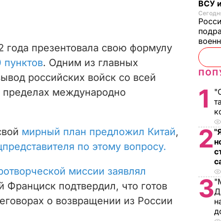
ВСУ и
Сегодня
Росс
подра
воен
2 года презентовала свою формулу
 пунктов
. Одним из главных
ПОП
ывод российских войск со всей
1
в пределах международно
"
т
к
2
свой
мирный план предложил Китай
,
"
н
цпредставителя по этому вопросу.
с
с
ротворческой миссии заявлял
3
"
й Франциск подтвердил, что готов
Д
еговорах о возвращении из России
н
д