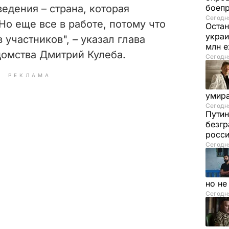
ведения – страна, которая
боеп
Сегодня
Но еще все в работе, потому что
Остан
украи
 участников", – указал глава
млн 
омства Дмитрий Кулеба.
Сегодня
РЕКЛАМА
умира
Сегодня
Путин
безгр
росси
Сегодня
но н
Сегодня