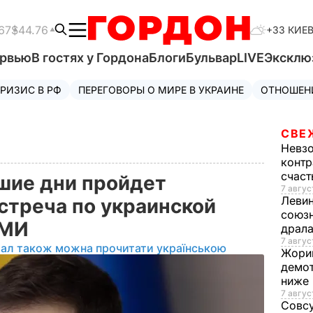
67
$44.76
+33 КИЕ
ервью
В гостях у Гордона
Блоги
Бульвар
LIVE
Эксклю
РИЗИС В РФ
ПЕРЕГОВОРЫ О МИРЕ В УКРАИНЕ
ОТНОШЕН
СВЕ
Невз
контр
счас
шие дни пройдет
7 авгус
Леви
треча по украинской
союзн
СМИ
драла
7 август
іал також можна прочитати українською
Жори
демот
ниже
7 авгус
Совс