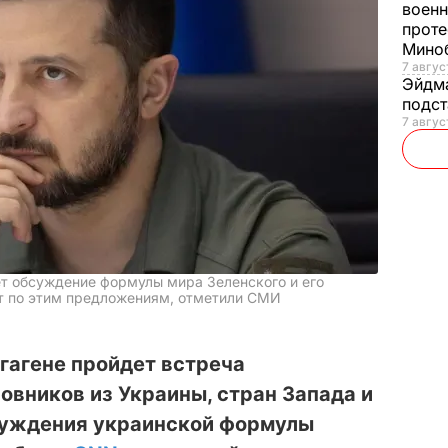
военн
проте
Мино
7 авгус
Эйдм
подст
7 авгус
ет обсуждение формулы мира Зеленского и его
т по этим предложениям, отметили СМИ
гагене пройдет встреча
вников из Украины, стран Запада и
суждения украинской формулы