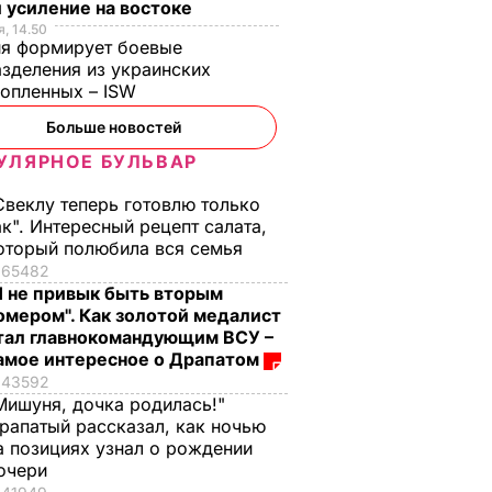
 усиление на востоке
, 14.50
ия формирует боевые
зделения из украинских
нопленных – ISW
Больше новостей
УЛЯРНОЕ БУЛЬВАР
Свеклу теперь готовлю только
ак". Интересный рецепт салата,
оторый полюбила вся семья
65482
Я не привык быть вторым
омером". Как золотой медалист
тал главнокомандующим ВСУ –
амое интересное о Драпатом
43592
Мишуня, дочка родилась!"
рапатый рассказал, как ночью
а позициях узнал о рождении
очери