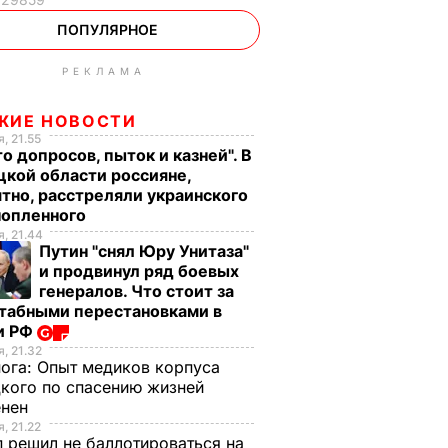
ПОПУЛЯРНОЕ
РЕКЛАМА
ЖИЕ НОВОСТИ
, 21.55
о допросов, пыток и казней". В
кой области россияне,
тно, расстреляли украинского
нопленного
, 21.44
Путин "снял Юру Унитаза"
и продвинул ряд боевых
генералов. Что стоит за
табными перестановками в
и РФ
, 21.32
нога:
Опыт медиков корпуса
кого по спасению жизней
енен
, 21.22
 решил не баллотироваться на