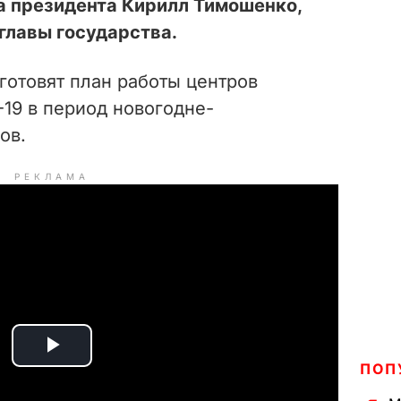
а президента Кирилл Тимошенко,
главы государства.
 готовят план работы центров
19 в период новогодне-
ов.
РЕКЛАМА
P
ПОП