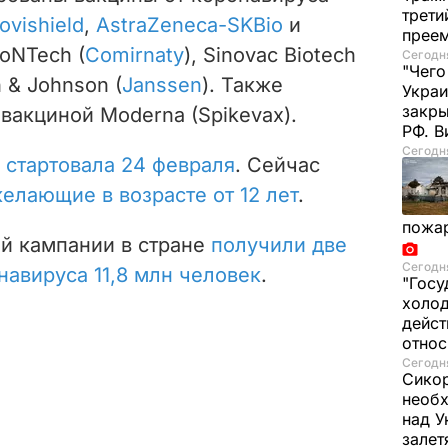
трети
ovishield
,
AstraZeneca-SKBio
и
прее
BioNTech (
Comirnaty
), Sinovac Biotech
Сегодня
"Чего
n & Johnson (
Janssen
). Также
Украи
закр
вакциной Moderna (Spikevax).
РФ. 
Сегодня
е
стартовала 24 февраля
. Сейчас
желающие в возрасте от 12 лет
.
пожа
ой кампании в стране
получили две
Сегодня
навируса 11,8 млн человек
.
"Госу
холод
дейст
отно
Сегодня
Сикор
необх
над У
залет