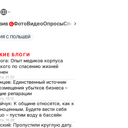
В
зив
Фото
Видео
Опросы
Спецпроекты
Война в Ук
ИЯ С ПОЛЬШЕЙ
ЖИЕ БЛОГИ
нога:
Опыт медиков корпуса
кого по спасению жизней
енен
та, 21.32
нцев:
Единственный источник
озмещения убытков бизнеса –
щие репарации
та, 19.15
ийчук:
К общине относятся, как к
ноценным. Будете вести себя
о – пустим воду в бассейн
та, 16.26
ский:
Пропустили круглую дату.