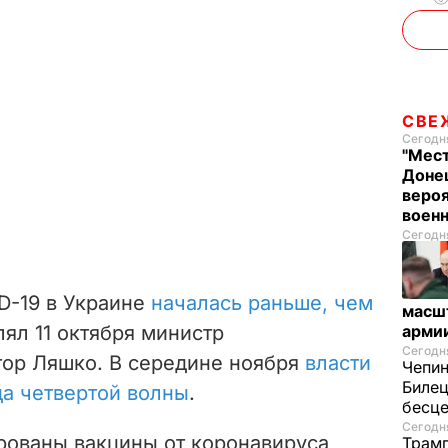
СВЕ
Сегодня
"Мест
Донец
вероя
воен
Сегодня
D-19 в Украине
началась раньше, чем
масш
влял 11 октября министр
арми
Сегодня
тор Ляшко. В середине ноября
власти
Чепи
Билец
да четвертой волны
.
бесц
Сегодня
рованы вакцины от коронавируса
Трамп