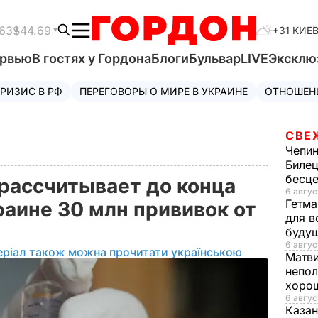
63
$44.69
+31 КИЕ
ервью
В гостях у Гордона
Блоги
Бульвар
LIVE
Эксклю
РИЗИС В РФ
ПЕРЕГОВОРЫ О МИРЕ В УКРАИНЕ
ОТНОШЕН
СВЕ
Чепи
Билец
бесц
рассчитывает до конца
6 авгус
Гетма
раине 30 млн прививок от
для в
буду
6 авгус
еріал також можна прочитати українською
Матв
непол
хорош
6 авгус
Казан