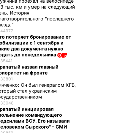
ужчина проехал на велосипеде
,3 тыс. км и умер на следующий
ень. История
лаготворительного "последнего
аезда"
44977
то потеряет бронирование от
обилизации с 1 сентября и
акие два документа нужно
одать до понедельника
35441
рапатый назвал главный
риоритет на фронте
33801
инченко:
Он был генералом КГБ,
оторый стал украинским
осударственником
33048
рапатый инициировал
вольнение командующего
едсилами ВСУ. Его называли
человеком Сырского" – СМИ
29859