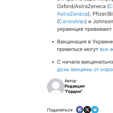
Oxford/AstraZeneca (
C
AstraZeneca
), Pfizer/
(
CoronaVac
) и Johnso
украинцев прививают 
Вакцинация в Украин
привиться могут
все 
С начала вакцинальн
дозы вакцины от коро
Автор
Редакция
"Гордон"
Поделиться