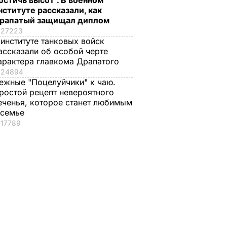
остичь высот". В военном
олучили
нституте рассказали, как
ID-
рапатый защищал диплом
27223
ЩЕСТВО
 институте танковых войск
ассказали об особой черте
арактера главкома Драпатого
24894
ежные "Поцелуйчики" к чаю.
ростой рецепт невероятного
еченья, которое станет любимым
 семье
17789
о
Почему Чарльз III на
Галета с
самом деле
помидорами
анут
проигнорировал 45-
готовится легко, а
не
летие жены принца
получается – как в