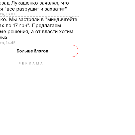
азад Лукашенко заявлял, что
я "все разрушит и захватит"
та, 16.07
нко:
Мы застряли в "миндичгейте
ах по 17 грн". Предлагаем
ые решения, а от власти хотим
ных
та, 14.45
Больше блогов
РЕКЛАМА