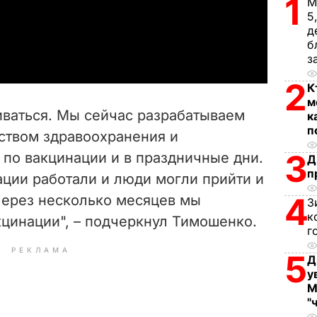
1
l
М
5
д
a
б
з
y
2
К
V
м
иваться. Мы сейчас разрабатываем
к
i
п
ством здравоохранения и
3
 по вакцинации и в праздничные дни.
d
Д
п
ации работали и люди могли прийти и
e
4
 через несколько месяцев мы
З
к
кцинации", – подчеркнул Тимошенко.
o
г
РЕКЛАМА
5
Д
у
М
"