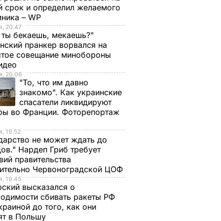
й срок и определил желаемого
мника – WP
, 20.47
 ты бекаешь, мекаешь?"
нский пранкер ворвался на
ытое совещание минобороны
Видео
, 20.06
"То, что им давно
знакомо". Как украинские
спасатели ликвидируют
ры во Франции. Фоторепортаж
, 19.52
дарство не может ждать до
ов." Нардеп Гриб требует
вий правительства
сительно Червоноградской ЦОФ
, 19.45
ский высказался о
одимости сбивать ракеты РФ
краиной до того, как они
ят в Польшу