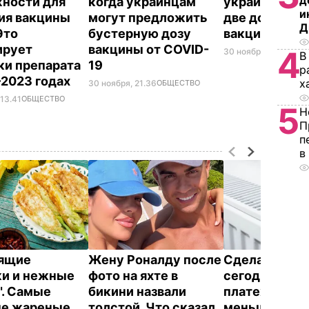
д
ности для
когда украинцам
украинцев п
и
ия вакцины
могут предложить
две дозы COV
Д
 Это
бустерную дозу
вакцины
ирует
вакцины от COVID-
4
30 ноября, 08.43
ОБ
В
ки препарата
19
р
–2023 годах
х
30 ноября, 21.36
ОБЩЕСТВО
 13.41
ОБЩЕСТВО
5
Н
П
п
в
тящие
Жену Роналду после
Сделайте эт
и и нежные
фото на яхте в
сегодня – и
". Самые
бикини назвали
платежки ст
ые жареные
толстой. Что сказал
меньше. Как 