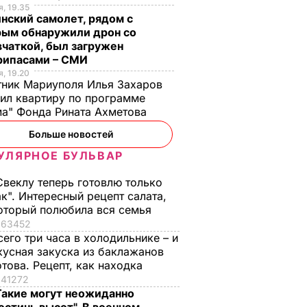
, 19.35
нский самолет, рядом с
рым обнаружили дрон со
чаткой, был загружен
рипасами – СМИ
, 19.20
ник Мариуполя Илья Захаров
ил квартиру по программе
а" Фонда Рината Ахметова
Больше новостей
УЛЯРНОЕ БУЛЬВАР
Свеклу теперь готовлю только
ак". Интересный рецепт салата,
оторый полюбила вся семья
63452
сего три часа в холодильнике – и
кусная закуска из баклажанов
отова. Рецепт, как находка
41272
Такие могут неожиданно