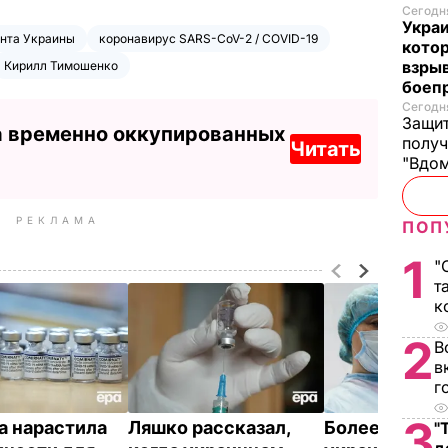
Сегодня
Украи
нта Украины
коронавирус SARS-CoV-2 / COVID-19
кото
взрыв
Кирилл Тимошенко
боеп
Сегодня
Защит
а временно оккупированных
получ
Читать
"Вдом
РЕКЛАМА
ПОП
1
"
т
к
2
В
в
г
3
а нарастила
Ляшко рассказал,
Более 11 млн
"