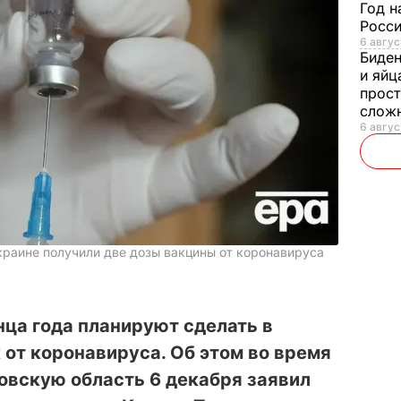
Год н
Росси
6 авгус
Биде
и яйц
прост
слож
6 авгус
краине получили две дозы вакцины от коронавируса
нца года планируют сделать в
 от коронавируса. Об этом во время
овскую область 6 декабря заявил