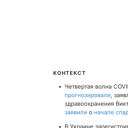
КОНТЕКСТ
Четвертая волна COVI
прогнозировали
, зая
здравоохранения Вик
заявили
о
начале спа
В Украине зарегистри