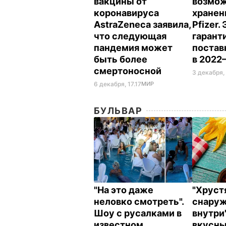
вакцины от
возмож
коронавируса
хранен
AstraZeneca заявила,
Pfizer.
что следующая
гарант
пандемия может
постав
быть более
в 2022
смертоносной
3 декабря,
6 декабря, 17.17
МИР
БУЛЬВАР
"На это даже
"Хрус
неловко смотреть".
снаруж
Шоу с русалками в
внутри
известном
вкусн