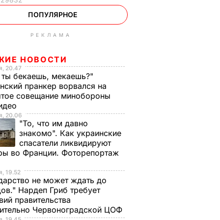
ПОПУЛЯРНОЕ
РЕКЛАМА
ЖИЕ НОВОСТИ
, 20.47
 ты бекаешь, мекаешь?"
нский пранкер ворвался на
ытое совещание минобороны
Видео
, 20.06
"То, что им давно
знакомо". Как украинские
спасатели ликвидируют
ры во Франции. Фоторепортаж
, 19.52
дарство не может ждать до
ов." Нардеп Гриб требует
вий правительства
сительно Червоноградской ЦОФ
, 19.45