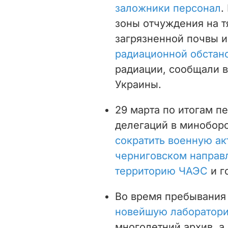
заложники персонал
.
зоны отчуждения на т
загрязненной почвы 
радиационной обстан
радиации, сообщали 
Украины.
29 марта по итогам п
делегаций в минобор
сократить военную ак
черниговском направ
территорию ЧАЭС
и г
Во время пребывания 
новейшую лаборатор
многолетний архив, а