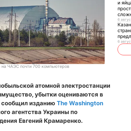
и яйц
прост
слож
6 авгус
Каза
стран
предл
6 авгус
и на ЧАЭС почти 700 компьютеров
нобыльской атомной электростанции
имущество, убытки оцениваются в
ня сообщил изданию
The Washington
ого агентства Украины по
дения Евгений Крамаренко.