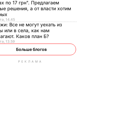
ах по 17 грн". Предлагаем
ые решения, а от власти хотим
ных
та, 14.45
нжи:
Все не могут уехать из
ы или в села, как нам
агают. Каков план Б?
та, 13.59
Больше блогов
РЕКЛАМА