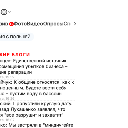
В
зив
Фото
Видео
Опросы
Спецпроекты
Война в Ук
ИЯ С ПОЛЬШЕЙ
ЖИЕ БЛОГИ
нцев:
Единственный источник
озмещения убытков бизнеса –
щие репарации
та, 19.15
ийчук:
К общине относятся, как к
ноценным. Будете вести себя
о – пустим воду в бассейн
та, 16.26
ский:
Пропустили круглую дату.
азад Лукашенко заявлял, что
я "все разрушит и захватит"
та, 16.07
нко:
Мы застряли в "миндичгейте