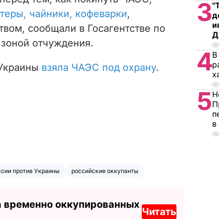
3
"
теры, чайники, кофеварки
,
д
и
вом, сообщали в Госагентстве по
Д
 зоной отчуждения.
4
В
р
 Украины
взяла ЧАЭС под охрану
.
х
5
Н
П
п
в
ссии против Украины
российские оккупанты
а временно оккупированных
Читать