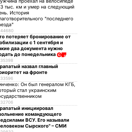
ужчина проехал на велосипеде
,3 тыс. км и умер на следующий
ень. История
лаготворительного "последнего
аезда"
44680
то потеряет бронирование от
обилизации с 1 сентября и
акие два документа нужно
одать до понедельника
35398
рапатый назвал главный
риоритет на фронте
33596
инченко:
Он был генералом КГБ,
оторый стал украинским
осударственником
32706
рапатый инициировал
вольнение командующего
едсилами ВСУ. Его называли
человеком Сырского" – СМИ
29832