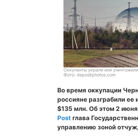
Оккупанты украли или уничтожил
Фото: depositphotos.com
Во время оккупации Чер
россияне разграбили ее 
$135 млн. Об этом 2 ию
Post
глава Государственн
управлению зоной отчуж