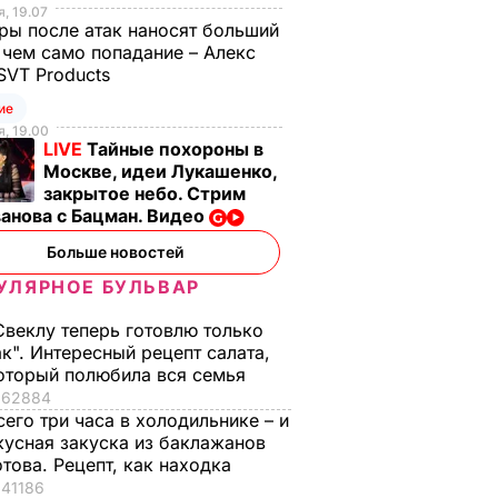
, 19.07
ы после атак наносят больший
 чем само попадание – Алекс
SVT Products
ие
, 19.00
LIVE
Тайные похороны в
Москве, идеи Лукашенко,
закрытое небо. Стрим
анова с Бацман. Видео
Больше новостей
УЛЯРНОЕ БУЛЬВАР
Свеклу теперь готовлю только
ак". Интересный рецепт салата,
оторый полюбила вся семья
62884
сего три часа в холодильнике – и
кусная закуска из баклажанов
отова. Рецепт, как находка
41186