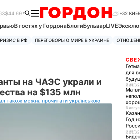
63
$44.69
+32 КИЕ
ервью
В гостях у Гордона
Блоги
Бульвар
LIVE
Эксклю
РИЗИС В РФ
ПЕРЕГОВОРЫ О МИРЕ В УКРАИНЕ
ОТНОШЕН
СВЕ
Гетма
для в
буду
анты на ЧАЭС украли и
6 авгус
Матв
ества на $135 млн
непол
іал також можна прочитати українською
хорош
6 авгус
Казан
Год н
Росси
6 авгус
Биде