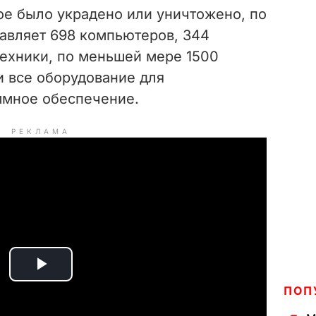
ое было украдено или уничтожено, по
тавляет 698 компьютеров, 344
ехники, по меньшей мере 1500
и все оборудование для
ммное обеспечение.
РЕКЛАМА
P
ПОП
l