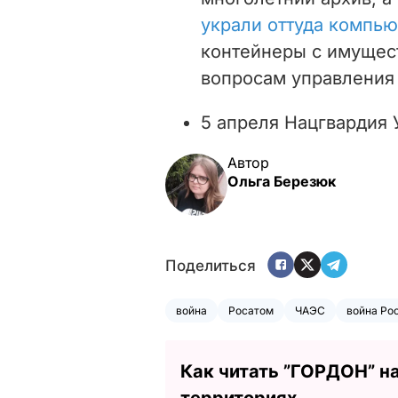
украли оттуда компью
контейнеры с имущест
вопросам управления
5 апреля Нацгвардия
Автор
Ольга Березюк
Поделиться
война
Росатом
ЧАЭС
война Ро
Как читать ”ГОРДОН” н
территориях