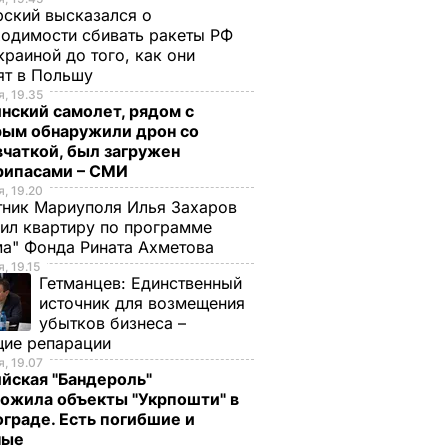
ский высказался о
одимости сбивать ракеты РФ
краиной до того, как они
ят в Польшу
, 19.35
нский самолет, рядом с
рым обнаружили дрон со
чаткой, был загружен
рипасами – СМИ
, 19.20
ник Мариуполя Илья Захаров
ил квартиру по программе
а" Фонда Рината Ахметова
, 19.15
Гетманцев:
Единственный
источник для возмещения
убытков бизнеса –
щие репарации
, 19.07
йская "Бандероль"
ожила объекты "Укрпошти" в
граде. Есть погибшие и
ные