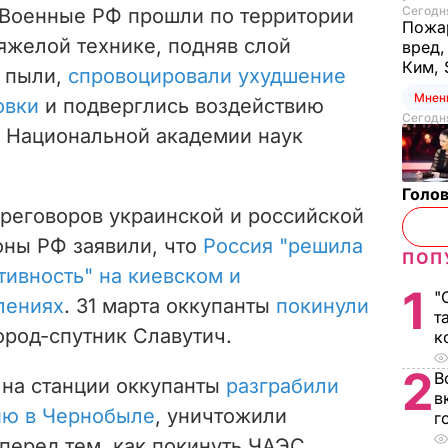
Сегодня
 Военные РФ прошли по территории
Пожар
яжелой технике, подняв слой
вред,
Ким, 
и пыли,
спровоцировали ухудшение
Мнен
овки
и подверглись воздействию
Сегодня
в Национальной академии наук
Голов
ереговоров украинской и российской
оны РФ заявили, что
Россия "решила
ПОП
тивность" на киевском и
1
"
лениях
. 31 марта оккупанты
покинули
т
ород-спутник Славутич.
к
2
В
на станции оккупанты
разграбили
в
ию в Чернобыле
, уничтожили
г
 перед тем, как покинуть ЧАЭС,