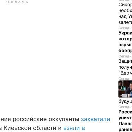
РЕКЛАМА
Сикор
необх
над У
залет
Сегодня
Украи
кото
взрыв
боеп
Сегодня
Защит
получ
"Вдом
Сегодня
буду
Сегодня
Росси
уничт
ения российские оккупанты
захватили
Павло
в Киевской области и
взяли в
ране