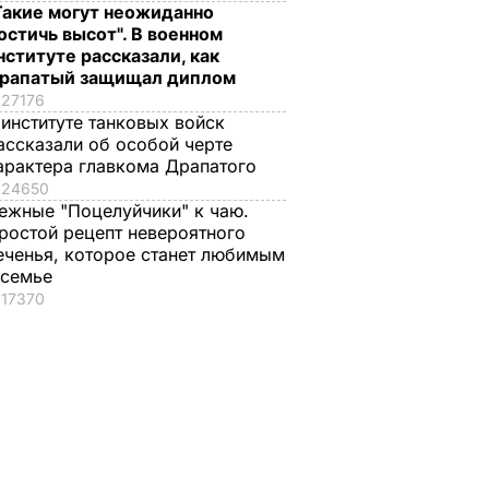
Такие могут неожиданно
остичь высот". В военном
нституте рассказали, как
рапатый защищал диплом
27176
 институте танковых войск
ассказали об особой черте
арактера главкома Драпатого
24650
ежные "Поцелуйчики" к чаю.
ростой рецепт невероятного
еченья, которое станет любимым
 семье
17370