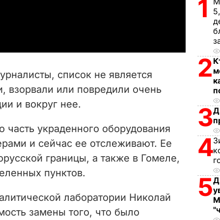
1
М
5
a
д
б
y
з
2
V
К
м
урналисты, список не является
к
i
и, взорвали или повредили очень
п
ии и вокруг нее.
d
3
Д
п
e
о часть украденного оборудования
4
З
рами и сейчас ее отслеживают. Ее
o
к
русской границы, а также в Гомеле,
г
еленных пунктов.
5
Д
у
алитической лаборатории Николай
М
"
мость замены того, что было