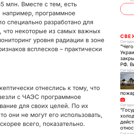
5 млн. Вместе с тем, есть
, например, программное
ло специально разработано для
, что некоторые из самых важных
СВЕ
мониторинг уровня радиации в зоне
Сегодня
"Чего
ризнаков всплесков – практически
Украи
закр
РФ. 
Сегодня
ептически отнеслись к тому, что
пожа
везли с ЧАЭС программное
вание для своих целей. По их
Сегодня
"Госу
то они не могут его использовать,
холод
дейст
 скорее всего, показательно.
отно
Сегодня