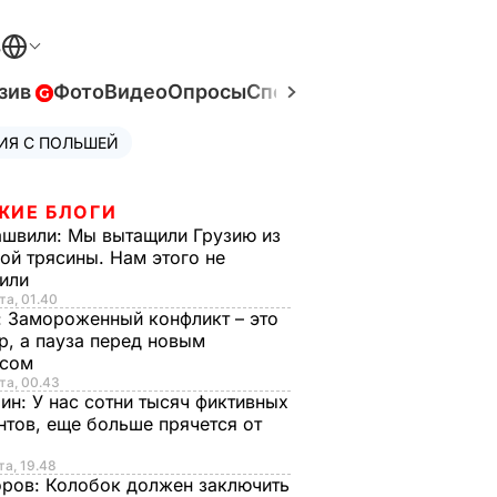
В
зив
Фото
Видео
Опросы
Спецпроекты
Война в Ук
ИЯ С ПОЛЬШЕЙ
ЖИЕ БЛОГИ
ашвили:
Мы вытащили Грузию из
ой трясины. Нам этого не
тили
та, 01.40
:
Замороженный конфликт – это
р, а пауза перед новым
исом
та, 00.43
рин:
У нас сотни тысяч фиктивных
нтов, еще больше прячется от
та, 19.48
оров:
Колобок должен заключить