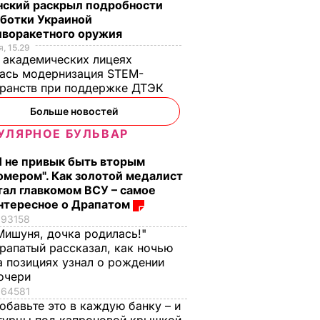
нский раскрыл подробности
аботки Украиной
иворакетного оружия
, 15.29
 академических лицеях
ась модернизация STEM-
ранств при поддержке ДТЭК​
Больше новостей
УЛЯРНОЕ БУЛЬВАР
Я не привык быть вторым
омером". Как золотой медалист
тал главкомом ВСУ – самое
нтересное о Драпатом
93158
Мишуня, дочка родилась!"
рапатый рассказал, как ночью
а позициях узнал о рождении
очери
64581
обавьте это в каждую банку – и