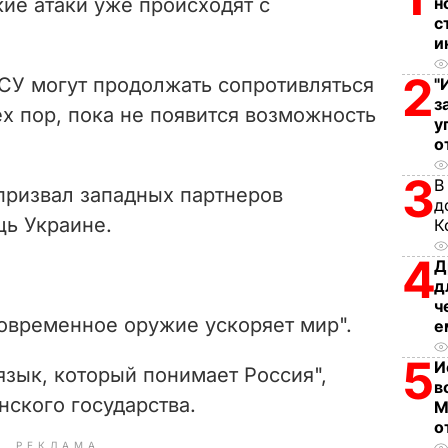
кие атаки уже происходят с
н
i
с
.
и
d
2
СУ могут продолжать сопротивляться
"
з
e
х пор, пока не появится возможность
у
о
o
3
В
призвал западных партнеров
д
ь Украине.
К
4
Д
д
ч
современное оружие ускоряет мир".
е
5
И
зык, который понимает Россия",
в
ского государства.
М
о
РЕКЛАМА