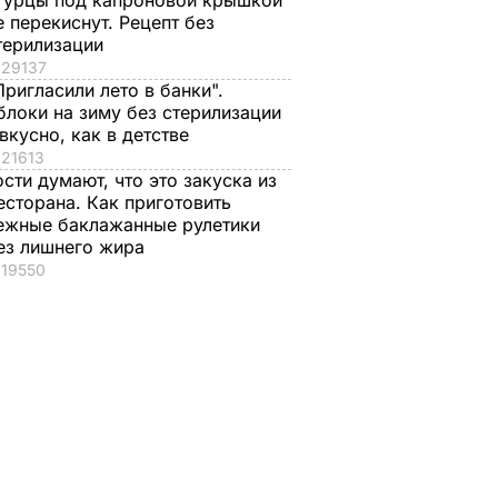
гурцы под капроновой крышкой
е перекиснут. Рецепт без
терилизации
29137
Пригласили лето в банки".
блоки на зиму без стерилизации
 вкусно, как в детстве
21613
ости думают, что это закуска из
есторана. Как приготовить
ежные баклажанные рулетики
ез лишнего жира
19550
кой
Генерал США Милли:
тся в
Россия ведет
наступление на
Донбассе прямо