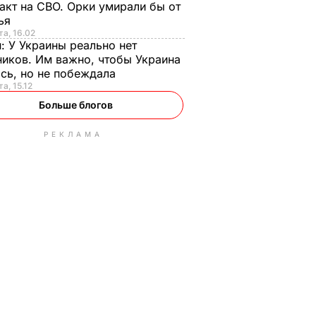
акт на СВО. Орки умирали бы от
тья
та, 16.02
н:
У Украины реально нет
иков. Им важно, чтобы Украина
сь, но не побеждала
а, 15.12
Больше блогов
РЕКЛАМА