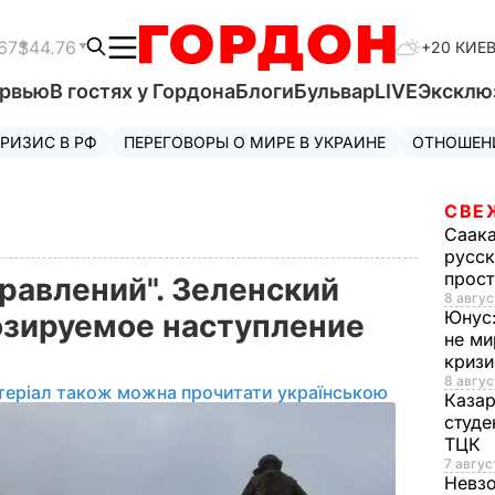
67
$44.76
+20 КИЕ
ервью
В гостях у Гордона
Блоги
Бульвар
LIVE
Эксклю
РИЗИС В РФ
ПЕРЕГОВОРЫ О МИРЕ В УКРАИНЕ
ОТНОШЕН
СВЕ
Саак
русск
прос
равлений". Зеленский
8 авгус
Юнус
нозируемое наступление
не ми
криз
8 авгус
теріал також можна прочитати українською
Каза
студе
ТЦК
7 авгус
Невз