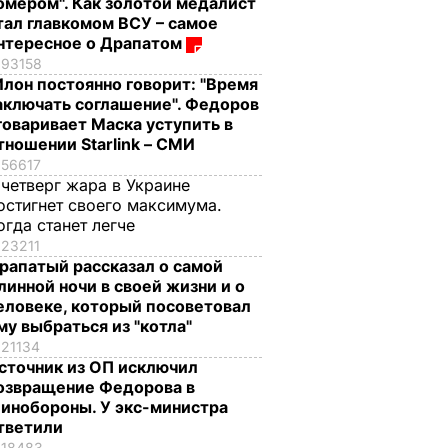
омером". Как золотой медалист
тал главкомом ВСУ – самое
нтересное о Драпатом
93158
Илон постоянно говорит: "Время
аключать соглашение". Федоров
говаривает Маска уступить в
тношении Starlink – СМИ
56617
 четверг жара в Украине
остигнет своего максимума.
огда станет легче
23211
рапатый рассказал о самой
линной ночи в своей жизни и о
еловеке, который посоветовал
му выбраться из "котла"
21134
сточник из ОП исключил
озвращение Федорова в
инобороны. У экс-министра
тветили
18483