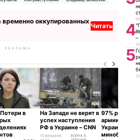
о
н
с
а временно оккупированных
4
Читать
"
Я
–
5
РЕКЛАМА
Г
р
н
б
 Потери в
На Западе не верят в
97% российс
орых
успех наступления
армии находи
делениях
РФ в Украине – CNN
Украине –
нтов
минобороны
15 февраля,
ВОЙНА В
УКРАИНЕ