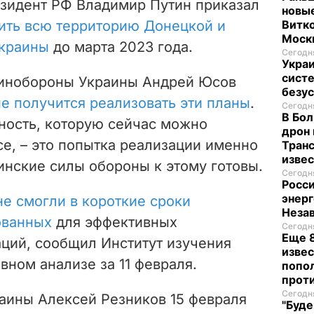
езидент РФ Владимир Путин приказал
новые
тить всю территорию Донецкой и
Витко
Моск
Украины
до марта 2023 года.
Сегодня
Укра
систе
инобороны Украины Андрей Юсов
безу
не получится реализовать эти планы
.
Сегодня
В Бол
вность, которую сейчас можно
дрон 
е, – это попытка реализации именно
Транс
изве
аинские силы обороны к этому готовы.
Сегодня
Росси
энерг
не смогли в короткие сроки
Неза
ованных
для эффективных
Сегодня
Еще 8
ций, сообщил Институт изучения
извес
вном анализе за 11 февраля.
попо
прот
Сегодня
аины Алексей Резников 15 февраля
"Буде