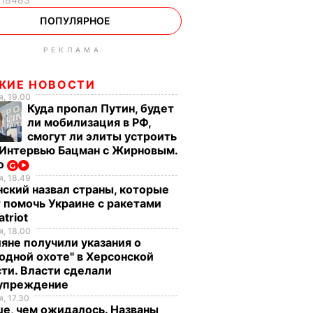
ПОПУЛЯРНОЕ
РЕКЛАМА
ЖИЕ НОВОСТИ
, 19.00
Куда пропал Путин, будет
ли мобилизация в РФ,
смогут ли элиты устроить
 Интервью Бацман с Жирновым.
о
, 18.49
ский назвал страны, которые
 помочь Украине с ракетами
atriot
, 18.00
яне получили указания о
одной охоте" в Херсонской
ти. Власти сделали
упреждение
, 17.30
е, чем ожидалось. Названы