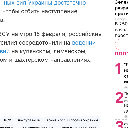
нных сил Украины достаточно
Зеле
разр
, чтобы отбить наступление
прот
в.
Сегодня
В 250
начал
СУ на утро 16 февраля, российские
прост
усилия сосредоточили на
ведении
твий
на купянском, лиманском,
ПОП
ом и шахтерском направлениях.
1
"
н
с
и
2
"
Д
н
д
3
ВСУ
наступление
война России против Украины
Д
ккупанты
контрнаступление
Владимир Зеленский