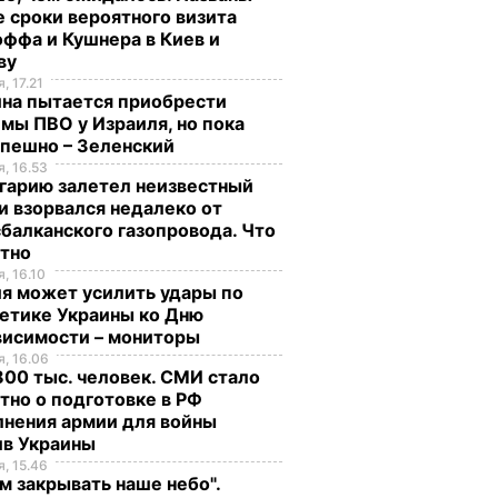
 сроки вероятного визита
ффа и Кушнера в Киев и
ву
, 17.21
ина пытается приобрести
мы ПВО у Израиля, но пока
спешно – Зеленский
, 16.53
гарию залетел неизвестный
и взорвался недалеко от
балканского газопровода. Что
стно
, 16.10
я может усилить удары по
етике Украины ко Дню
висимости – мониторы
, 16.06
00 тыс. человек. СМИ стало
тно о подготовке в РФ
лнения армии для войны
ив Украины
, 15.46
м закрывать наше небо".