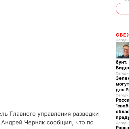
СВЕ
Сегодня
бунт.
Виде
Сегодня
Зелен
могут
для P
Сегодня
Росси
"своб
облас
ель Главного управления разведки
пред
Андрей Черняк сообщил, что по
Сегодня
Раньш