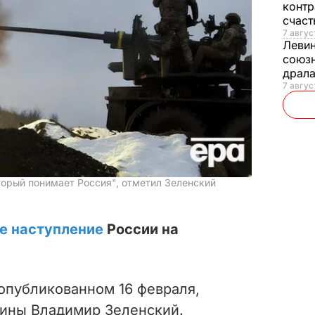
контр
счас
7 авгус
Леви
союзн
драла
7 август
торый понимает Россия", отметил Зеленский
е наступление
России на
 опубликованном 16 февраля,
аины Владимир Зеленский.