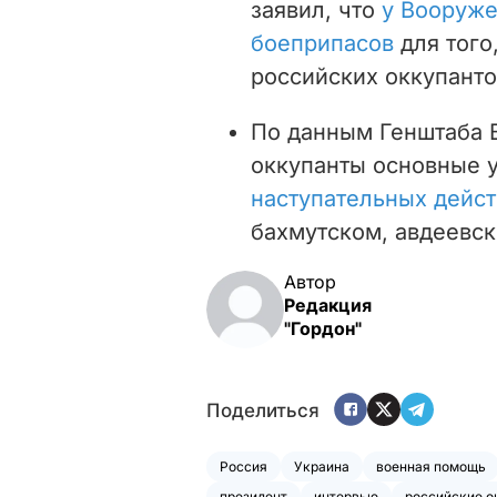
заявил, что
у Вооруже
боеприпасов
для того
российских оккупанто
По данным Генштаба В
оккупанты основные 
наступательных дейс
бахмутском, авдеевск
Автор
Редакция
"Гордон"
Поделиться
Россия
Украина
военная помощь
президент
интервью
российские о