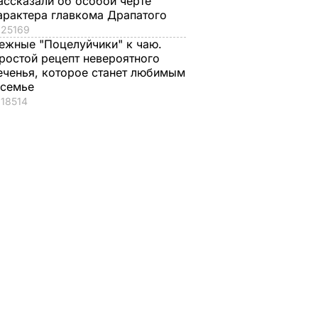
ассказали об особой черте
арактера главкома Драпатого
25169
ежные "Поцелуйчики" к чаю.
 SARS-
В Италии количество
За три дня на
ростой рецепт невероятного
ша
жертв коронавируса
границе Украины
еченья, которое станет любимым
ечу
достигло 29
температуру
 семье
18514
ой
измерили 160 тыс.
29 февраля, 22.01
МИР
человек – Минздра
о вспышке
ИР
коронавируса
29 февраля, 20.56
ОБЩЕСТВО