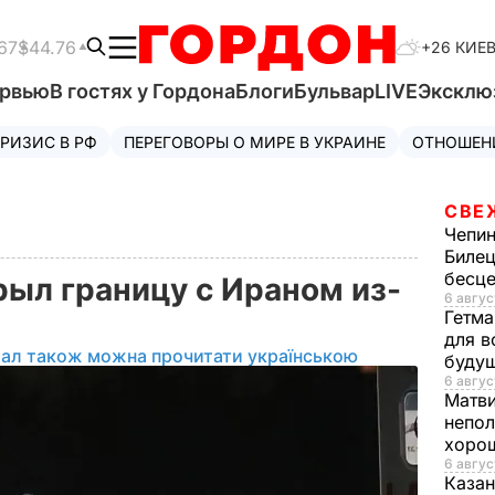
67
$44.76
+26 КИЕ
ервью
В гостях у Гордона
Блоги
Бульвар
LIVE
Эксклю
РИЗИС В РФ
ПЕРЕГОВОРЫ О МИРЕ В УКРАИНЕ
ОТНОШЕН
СВЕ
Чепи
Билец
бесц
ыл границу с Ираном из-
6 авгус
Гетма
для в
іал також можна прочитати українською
буду
6 авгус
Матв
непол
хорош
6 авгус
Казан