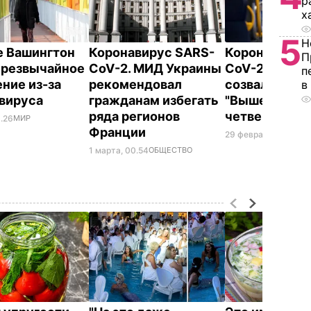
р
х
5
Н
е Вашингтон
Коронавирус SARS-
Коронавирус
П
чрезвычайное
CoV-2. МИД Украины
CoV-2. Поль
п
ние из-за
рекомендовал
созвала встр
в
вируса
гражданам избегать
"Вышеградск
ряда регионов
четверки"
8.26
МИР
Франции
29 февраля, 23.35
М
1 марта, 00.54
ОБЩЕСТВО