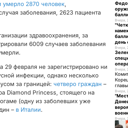
Федо
и умерло
2870 человек
,
оруж
 случая заболевания,
2623 пациента
балл
Вчера, 
"Четк
намек
анизации здравоохранения, за
балли
день 
трировали 6009 случаев заболевания
Вчера, 
умерли.
Зеле
спец
опера
а 29 февраля не зарегистрировано ни
Вчера, 
Комит
усной инфекции, однако несколько
Корец
русом за границей:
четверо граждан
–
глав
Вчера, 
ра Diamond Princess, стоящего на
"Мест
когаме (одну из заболевших уже
Донец
вероя
один –
в Италии
.
воен
Вчера, 