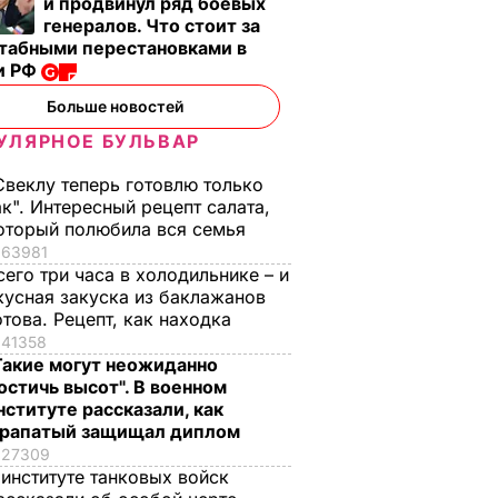
и продвинул ряд боевых
генералов. Что стоит за
табными перестановками в
и РФ
Больше новостей
УЛЯРНОЕ БУЛЬВАР
Свеклу теперь готовлю только
ак". Интересный рецепт салата,
оторый полюбила вся семья
63981
сего три часа в холодильнике – и
кусная закуска из баклажанов
отова. Рецепт, как находка
41358
Такие могут неожиданно
остичь высот". В военном
нституте рассказали, как
рапатый защищал диплом
27309
 институте танковых войск