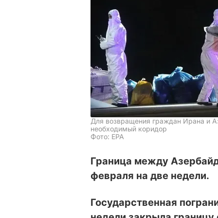
Для возвращения граждан Ирана и А
необходимый коридор
Фото: EPA
Граница между Азербайд
февраля на две недели.
Государственная погран
недели закрыла границу 