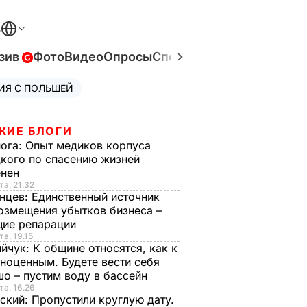
В
зив
Фото
Видео
Опросы
Спецпроекты
Война в Ук
ИЯ С ПОЛЬШЕЙ
ЖИЕ БЛОГИ
нога:
Опыт медиков корпуса
кого по спасению жизней
енен
та, 21.32
нцев:
Единственный источник
озмещения убытков бизнеса –
щие репарации
та, 19.15
ийчук:
К общине относятся, как к
ноценным. Будете вести себя
о – пустим воду в бассейн
та, 16.26
ский:
Пропустили круглую дату.