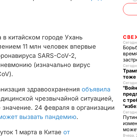
а в китайском городе Ухань
СВЕ
Сегодня
лением 11 млн человек впервые
Борьб
время
оронавируса SARS-CoV-2,
застр
невмонию (изначально вирус
Сегодня
Трамп
oV).
тоже
Сегодня
"Войн
анизация здравоохранения
объявила
пред
дицинской чрезвычайной ситуацией,
с тре
"избе
начение. 24 февраля в организации
Сегодня
может вызвать пандемию
.
Путин
измен
може
уток 1 марта в Китае
от
Вчера, 