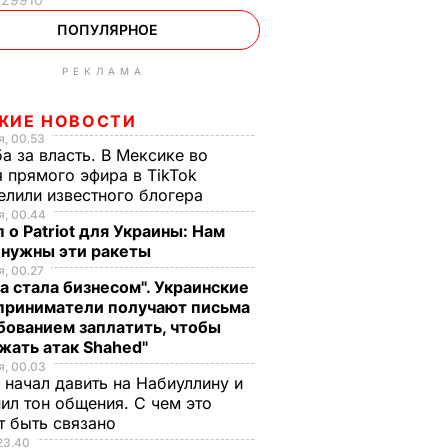
ПОПУЛЯРНОЕ
РЕКЛАМА
ЖИЕ НОВОСТИ
, 00.53
а за власть. В Мексике во
 прямого эфира в TikTok
елили известного блогера
, 00.44
 о Patriot для Украины: Нам
 нужны эти ракеты
, 00.27
а стала бизнесом". Украинские
приниматели получают письма
бованием заплатить, чтобы
жать атак Shahed"
, 00.03
 начал давить на Набиуллину и
ил тон общения. С чем это
т быть связано
23.40