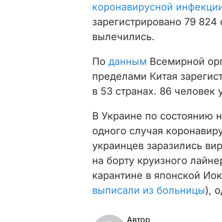
коронавирусной инфекци
зарегистрировано
79 824
вылечились.
По
данным
Всемирной орг
пределами Китая зарегис
в 53 странах. 86 человек 
В Украине по состоянию н
одного случая коронавир
украинцев заразились ви
на борту круизного лайне
карантине в японской Ио
выписали из больницы
), 
Автор