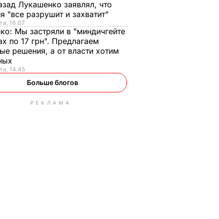
азад Лукашенко заявлял, что
я "все разрушит и захватит"
та, 16.07
нко:
Мы застряли в "миндичгейте
ах по 17 грн". Предлагаем
ые решения, а от власти хотим
ных
та, 14.45
Больше блогов
РЕКЛАМА