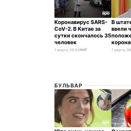
Коронавирус SARS-
В штат
CoV-2. В Китае за
ввели 
сутки скончалось 35
положе
человек
корона
1 марта, 09.03
МИР
1 марта, 0
БУЛЬВАР