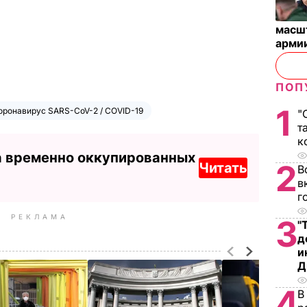
масш
арми
ПОП
1
оронавирус SARS-CoV-2 / COVID-19
"
т
к
а временно оккупированных
2
Читать
В
в
г
РЕКЛАМА
3
"
д
и
Д
4
В