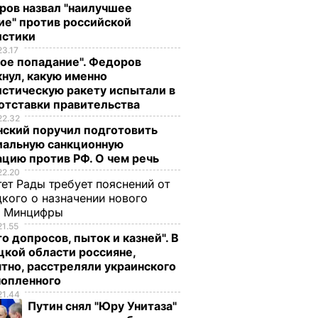
ров назвал "наилучшее
ие" против российской
истики
23.17
ое попадание". Федоров
нул, какую именно
стическую ракету испытали в
отставки правительства
22.32
нский поручил подготовить
иальную санкционную
цию против РФ. О чем речь
22.20
ет Рады требует пояснений от
кого о назначении нового
ы Минцифры
21.55
о допросов, пыток и казней". В
кой области россияне,
тно, расстреляли украинского
нопленного
21.44
Путин снял "Юру Унитаза"