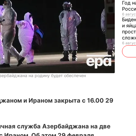
Год н
Росси
6 авгус
Биде
и яйц
прост
слож
6 авгус
зербайджана на родину будет обеспечен
жаном и Ираном закрыта с 16.00 29
ичная служба Азербайджана на две
с Ираном. Об этом 29 февраля