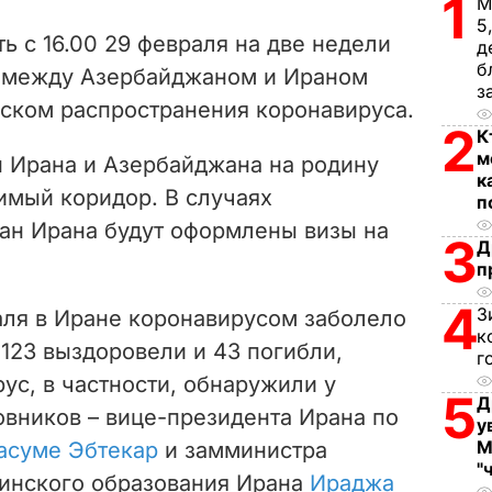
1
М
V
5
 с 16.00 29 февраля на две недели
д
i
б
у между Азербайджаном и Ираном
з
иском распространения коронавируса.
d
2
К
м
e
 Ирана и Азербайджана на родину
к
имый коридор. В случаях
п
o
ан Ирана будут оформлены визы на
3
Д
п
4
З
аля в Иране коронавирусом заболело
к
 123 выздоровели и 43 погибли,
г
рус, в частности, обнаружили у
5
Д
овников – вице-президента Ирана по
у
М
асуме Эбтекар
и замминистра
"
инского образования Ирана
Ираджа