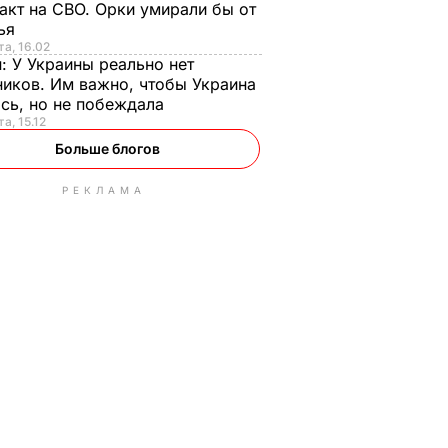
акт на СВО. Орки умирали бы от
тья
та, 16.02
н:
У Украины реально нет
иков. Им важно, чтобы Украина
сь, но не побеждала
а, 15.12
Больше блогов
РЕКЛАМА