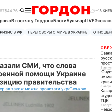
.67
$44.76
+18 КИЕВ
ервью
В гостях у Гордона
Блоги
Бульвар
LIVE
Эксклю
РИЗИС В РФ
ПЕРЕГОВОРЫ О МИРЕ В УКРАИНЕ
ОТНОШЕН
СВЕ
Саак
русск
прос
азали СМИ, что слова
8 авгус
Юнус
военной помощи Украине
не ми
озицию правительства
криз
8 авгус
еріал також можна прочитати українською
Каза
студе
ТЦК
7 авгус
Невз