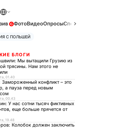
зив
Фото
Видео
Опросы
Спецпроекты
Война в Ук
ИЯ С ПОЛЬШЕЙ
ЖИЕ БЛОГИ
ашвили:
Мы вытащили Грузию из
ой трясины. Нам этого не
тили
та, 01.40
:
Замороженный конфликт – это
р, а пауза перед новым
исом
та, 00.43
рин:
У нас сотни тысяч фиктивных
нтов, еще больше прячется от
та, 19.48
оров:
Колобок должен заключить