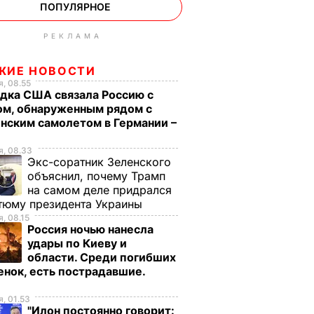
ПОПУЛЯРНОЕ
РЕКЛАМА
ЖИЕ НОВОСТИ
, 08.55
дка США связала Россию с
ом, обнаруженным рядом с
нским самолетом в Германии –
, 08.33
Экс-соратник Зеленского
объяснил, почему Трамп
на самом деле придрался
тюму президента Украины
, 08.15
Россия ночью нанесла
удары по Киеву и
области. Среди погибших
енок, есть пострадавшие.
о
, 01.53
"Илон постоянно говорит: