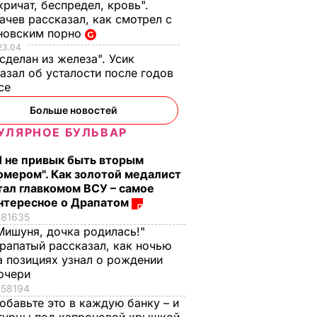
кричат, беспредел, кровь".
чев рассказал, как смотрел с
новским порно
23.04
 сделан из железа". Усик
азал об усталости после годов
ксе
Больше новостей
УЛЯРНОЕ БУЛЬВАР
Я не привык быть вторым
омером". Как золотой медалист
тал главкомом ВСУ – самое
нтересное о Драпатом
81635
Мишуня, дочка родилась!"
рапатый рассказал, как ночью
а позициях узнал о рождении
очери
58194
обавьте это в каждую банку – и