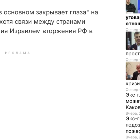
в основном закрывает глаза" на
угова
 хотя связи между странами
отнош
ния Израилем вторжения РФ в
Сегодня
прос
РЕКЛАМА
Сегодня
криз
Сегодня
Экс-г
может
Како
Вчера, 
Экс-г
подоз
поже
Вчера, 