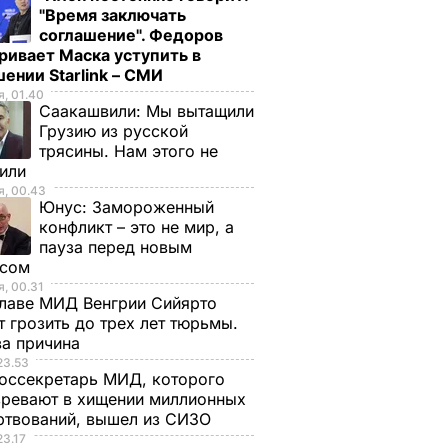
"Время заключать
соглашение". Федоров
ривает Маска уступить в
ении Starlink – СМИ
, 01.40
Саакашвили:
Мы вытащили
Грузию из русской
трясины. Нам этого не
тили
, 00.43
Юнус:
Замороженный
конфликт – это не мир, а
пауза перед новым
исом
, 00.31
лаве МИД Венгрии Сийярто
 грозить до трех лет тюрьмы.
ва причина
23.53
оссекретарь МИД, которого
ревают в хищении миллионных
ртвований, вышел из СИЗО
23.17