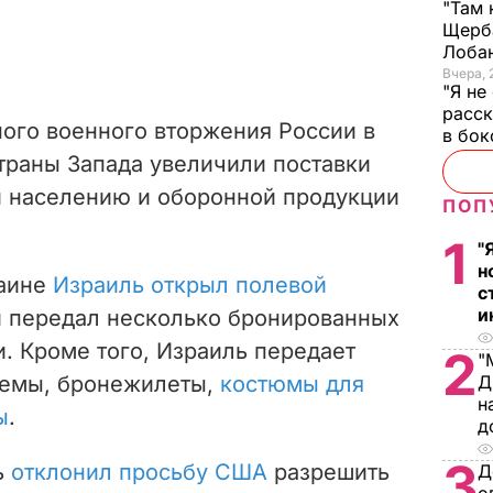
"Там 
Щерба
Лоба
Вчера, 
"Я не
расск
ого военного вторжения России в
в бо
траны Запада увеличили поставки
 населению и оборонной продукции
ПОП
1
"
н
раине
Израиль открыл полевой
с
и
и передал несколько бронированных
. Кроме того, Израиль передает
2
"
лемы, бронежилеты,
костюмы для
Д
н
ы
.
д
3
ь
отклонил просьбу США
разрешить
Д