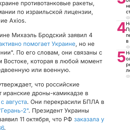
о
краине противотанковые ракеты,
н
ании по израильской лицензии,
с
ие Axios.
4
Н
П
ине Михаэль Бродский заявил 4
п
в
активно помогает Украине
, но не
5
нии". По его словам, они связаны с
Н
о
 Востоке, которая в любой момент
р
едвоенную или военную.
л
утверждает, что российские
т иранские дроны-камикадзе в
с августа
. Они перекрасили БПЛА в
"Герань-2"
. Президент Украины
аявил 11 октября, что РФ
заказала у
36
.