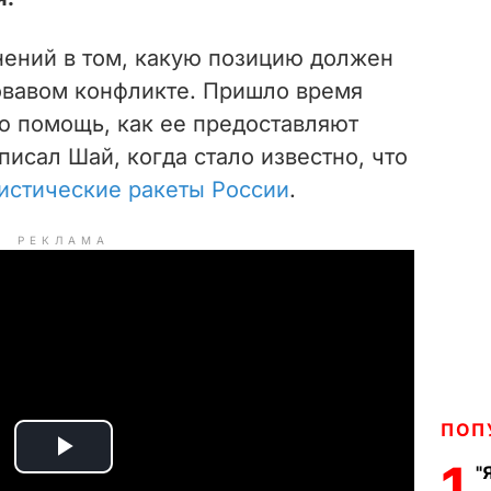
нений в том, какую позицию должен
ровавом конфликте. Пришло время
ю помощь, как ее предоставляют
писал Шай, когда стало известно, что
истические ракеты России
.
РЕКЛАМА
ПОП
P
1
"