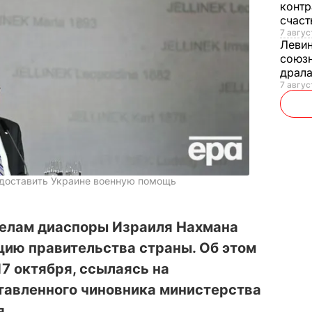
контр
счас
7 авгус
Леви
союзн
драла
7 август
едоставить Украине военную помощь
делам диаспоры Израиля Нахмана
цию правительства страны. Об этом
17 октября, ссылаясь на
тавленного чиновника министерства
я.