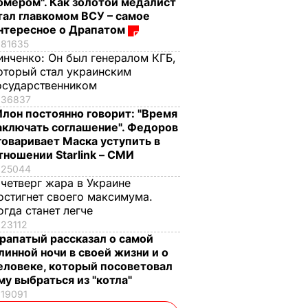
омером". Как золотой медалист
тал главкомом ВСУ – самое
нтересное о Драпатом
81635
инченко:
Он был генералом КГБ,
оторый стал украинским
осударственником
36837
Илон постоянно говорит: "Время
аключать соглашение". Федоров
говаривает Маска уступить в
тношении Starlink – СМИ
25044
 четверг жара в Украине
остигнет своего максимума.
огда станет легче
23112
рапатый рассказал о самой
линной ночи в своей жизни и о
еловеке, который посоветовал
му выбраться из "котла"
19091