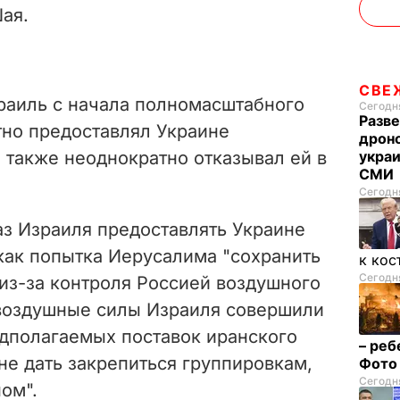
ая.
СВЕ
зраиль с начала полномасштабного
Сегодня
Разве
но предоставлял Украине
дрон
 также неоднократно отказывал ей в
украи
СМИ
Сегодня
каз Израиля предоставлять Украине
как попытка Иерусалима "сохранить
к кос
Сегодня
из-за контроля Россией воздушного
 воздушные силы Израиля совершили
едполагаемых поставок иранского
– реб
 не дать закрепиться группировкам,
Фот
Сегодня
ом".