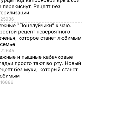
гурцы под капроновой крышкой
е перекиснут. Рецепт без
терилизации
25936
ежные "Поцелуйчики" к чаю.
ростой рецепт невероятного
еченья, которое станет любимым
 семье
22645
ежные и пышные кабачковые
ладьи просто тают во рту. Новый
ецепт без муки, который станет
юбимым
16886