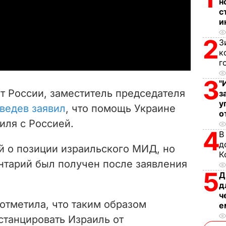
н
l
с
и
a
2
З
к
y
г
V
3
"
т России, заместитель председателя
з
i
у
ведев заявил
, что помощь Украине
о
иля с Россией.
d
4
В
д
e
ей о позиции израильского МИД, но
К
нтарий был получен после заявления
o
5
Д
д
ч
отметила, что таким образом
е
станцировать Израиль от