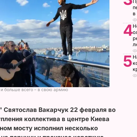
П
п
в
4
Н
о
р
л
5
Н
к
к
 и больше всего – в свою армию
" Святослав Вакарчук 22 февраля во
пления коллектива в центре Киева
ном мосту исполнил несколько