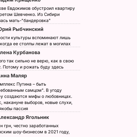
кве Евдокимов обустроил квартиру
третом Шевченко. Из Сибири
лась мать-"бандеровка"
Юрий Рыбчинский
ности культуры вспоминают лишь
 когда ее столпы лежат в могилах
лена Курбанова
ого так сильно не верю, как в свою
. Потому и рожать буду здесь
нна Маляр
мплекс Путина – быть
ребованным самцом". В угоду
у создаются мифы о любовницах.
, накануне выборов, новые слухи,
 якобы пассия
лександр Ягольник
н грн, честно заработанных
ским шоу-бизнесом в 2021 году,