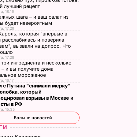
х, словно пух, пирожков готова.
й лучший рецепт
а, 18.16
ажных шага – и ваш салат из
лы будет невероятным
та, 17.29
Кароль, которая "впервые в
 расслабилась и поверила
вам", вызвали на допрос. Что
зошло
та, 17.28
 три ингредиента и несколько
 – и вы получите дома
ральное мороженое
а, 16.17
м с Путина "снимали мерку"
олобка, который
воцировал взрывы в Москве и
есты в РФ
та, 15.35
Больше новостей
ГИ
Вадим Крищенко