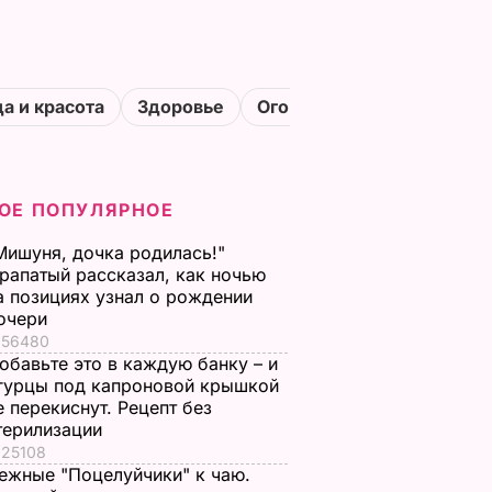
а и красота
Здоровье
Огороды
ОЕ ПОПУЛЯРНОЕ
Мишуня, дочка родилась!"
рапатый рассказал, как ночью
а позициях узнал о рождении
очери
56480
обавьте это в каждую банку – и
гурцы под капроновой крышкой
е перекиснут. Рецепт без
терилизации
25108
ежные "Поцелуйчики" к чаю.