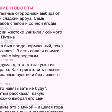
ЖИЕ НОВОСТИ
пытные огородники выбирают
 сладкий арбуз. Семь
аков спелой и сочной ягоды
та, 00.21
сии жестоко унизили любимого
 Путина
та, 23.32
а был вроде нормальный, пока
ухался". В сеть попали снимки
евой с Медведевым
та, 20.39
 думают, что это закуска из
рана. Как приготовить нежные
жанные рулетики без лишнего
та, 20.17
го навязывать не буду".
тый рассказал, какую
ессию выбрал его сын
та, 19.44
йте это с мукой – и целая гора