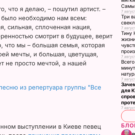
мягки
Самы
e
о, что я делаю, – пошутил артист. –
7 август
Три в
о было необходимо нам всем:
o
свек
ая, сильная, сплоченная нация,
7 авгус
Тину 
еренностью смотрит в будущее, верит
жизни
о, что мы – большая семья, которая
чувст
прои
оей мечты, и большая, цветущая,
7 авгус
Всего
т не просто мечтой, а нашей
минут
нату
7 август
Заче
песню из репертуара группы "Все
для К
спро
прот
7 авгус
БЛО
нном выступлении в Киеве певец