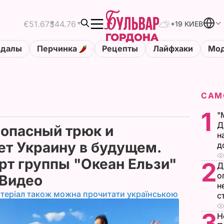
€51.67
$44.76
+19 КИЕВ
ндалы
Перчинка
Рецепты
Лайфхаки
Мод
САМ
1
"
Д
 опасный трюк и
н
ет Украину в будущем.
д
рт группы "Океан Ельзи"
2
Д
о
 Видео
н
теріал також можна прочитати українською
с
3
Н