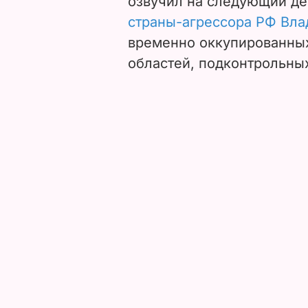
озвучил на следующий д
страны-агрессора РФ Вл
временно оккупированных
областей, подконтрольны