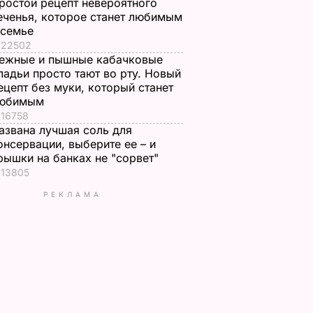
ростой рецепт невероятного
еченья, которое станет любимым
 семье
22502
ежные и пышные кабачковые
ладьи просто тают во рту. Новый
ецепт без муки, который станет
юбимым
16758
азвана лучшая соль для
онсервации, выберите ее – и
рышки на банках не "сорвет"
13805
РЕКЛАМА