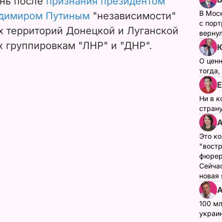
ень после
признания президентом
В Мос
адимиром Путиным
"независимости"
с пор
 территорий Донецкой и Луганской
верну
х группировкам "ЛНР" и "ДНР".
О цен
тогда,
Е
Ни в к
страну
А
Это ко
"вост
фюрер
Сейчас
новая
А
100 мл
украин