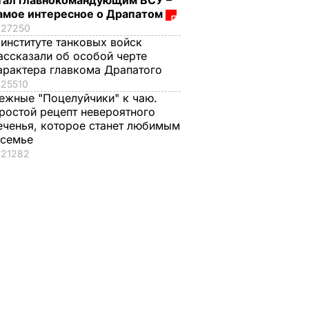
тал главнокомандующим ВСУ –
амое интересное о Драпатом
27250
 институте танковых войск
ассказали об особой черте
арактера главкома Драпатого
25510
ежные "Поцелуйчики" к чаю.
ростой рецепт невероятного
еченья, которое станет любимым
 семье
21282