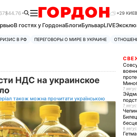
67
$44.76
+29 КИЕ
ервью
В гостях у Гордона
Блоги
Бульвар
LIVE
Эксклю
РИЗИС В РФ
ПЕРЕГОВОРЫ О МИРЕ В УКРАИНЕ
ОТНОШЕН
СВЕ
Совс
военн
проте
сти НДС на украинское
Мино
сло
7 авгус
Эйдм
еріал також можна прочитати українською
подст
7 авгус
Чепи
Билец
бесц
6 авгус
Гетма