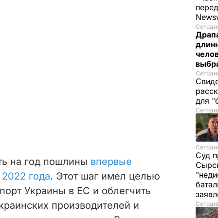
пере
News
Сегодня
Драпа
длинн
челов
выбра
Сегодня
Свиде
расск
для "
Сегодня
Сегодня
Суд п
ь на год пошлины
впервые
Сырск
"неди
 2022 года
. Этот шаг имел целью
батал
порт Украины в ЕС и облегчить
заяв
краинских производителей и
Сегодня