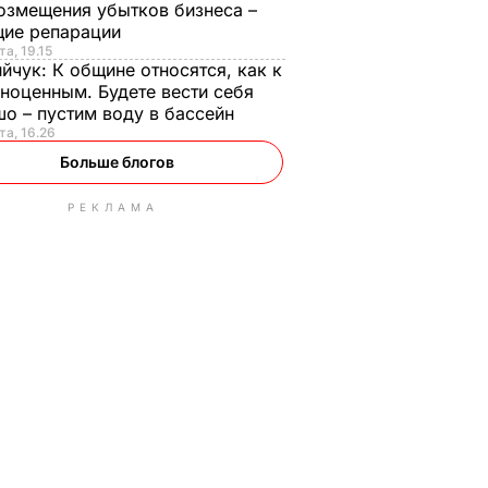
озмещения убытков бизнеса –
щие репарации
та, 19.15
ийчук:
К общине относятся, как к
ноценным. Будете вести себя
о – пустим воду в бассейн
та, 16.26
Больше блогов
РЕКЛАМА