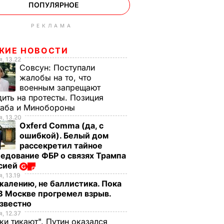
ПОПУЛЯРНОЕ
РЕКЛАМА
ЖИЕ НОВОСТИ
, 13.22
Совсун:
Поступали
жалобы на то, что
военным запрещают
ить на протесты. Позиция
таба и Минобороны
, 13.20
Oxferd Comma (да, с
ошибкой). Белый дом
рассекретил тайное
едование ФБР о связях Трампа
ссией
, 13.19
жалению, не баллистика. Пока
 В Москве прогремел взрыв.
известно
, 12.37
ки тикают". Путин оказался