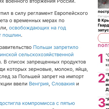
ях военного вторжения России.
пост
упил в силу регламент Европейского
Сегодня
ета о временных мерах по
В Кр
Гвард
ли,
освобождающих на год
запус
т пошлин
.
ПОП
правительство
Польши запретило
1
аинской сельскохозяйственной
"
т
. В список запрещенных продуктов
к
еди которых зерновые, молоко, яйца,
2
"
Вслед за Польшей запрет на импорт
д
укции ввели
Венгрия
,
Словакия
и
и
Д
3
"
достигла компромисса с пятью
н