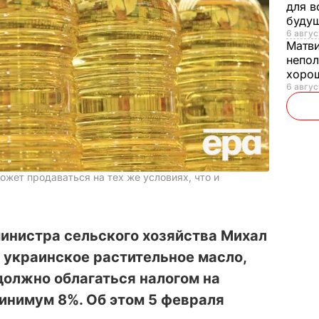
для в
буду
6 авгус
Матв
непол
хорош
6 авгус
ожет продаваться на тех же условиях, что и
инистра сельского хозяйства Михал
о украинское растительное масло,
должно облагаться налогом на
инимум 8%. Об этом 5 февраля