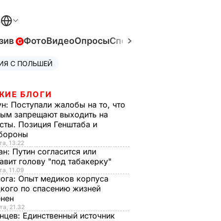
В
зив
Фото
Видео
Опросы
Спецпроекты
Война в Ук
ИЯ С ПОЛЬШЕЙ
ЖИЕ БЛОГИ
ун:
Поступали жалобы на то, что
ым запрещают выходить на
сты. Позиция Генштаба и
бороны
та, 13.22
ан:
Путин согласится или
авит голову "под табакерку"
та, 11.09
нога:
Опыт медиков корпуса
кого по спасению жизней
енен
та, 21.32
нцев:
Единственный источник