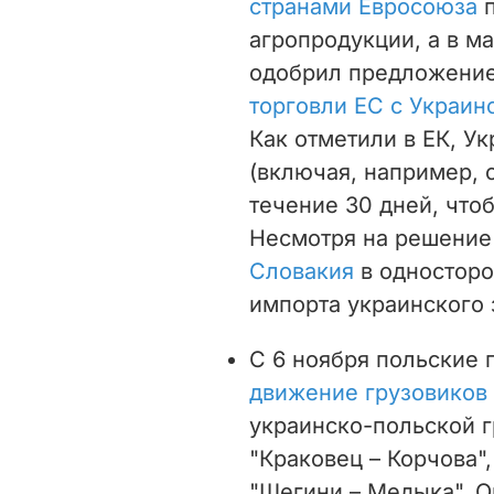
странами Евросоюза
п
агропродукции, а в м
одобрил предложени
торговли ЕС с Украин
Как отметили в ЕК, У
(включая, например, 
течение 30 дней, что
Несмотря на решение
Словакия
в односторо
импорта украинского 
С 6 ноября польские
движение грузовиков
украинско-польской г
"Краковец – Корчова",
"Шегини – Медыка". О