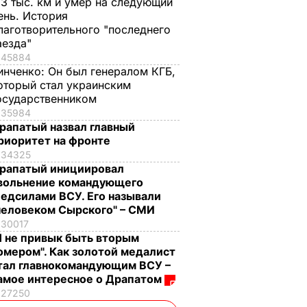
,3 тыс. км и умер на следующий
ень. История
лаготворительного "последнего
аезда"
45884
инченко:
Он был генералом КГБ,
оторый стал украинским
осударственником
35984
рапатый назвал главный
риоритет на фронте
34325
рапатый инициировал
вольнение командующего
едсилами ВСУ. Его называли
человеком Сырского" – СМИ
30017
Я не привык быть вторым
омером". Как золотой медалист
тал главнокомандующим ВСУ –
амое интересное о Драпатом
27250