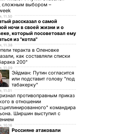
д сложным выбором –
week
, 11.50
тый рассказал о самой
ой ночи в своей жизни и о
еке, который посоветовал ему
ться из "котла"
, 11.38
тели теракта в Оленовке
азали, как составляли списки
барака 200"
, 11.09
Эйдман:
Путин согласится
или подставит голову "под
табакерку"
, 11.01
ризнал противоправным приказ
ого в отношении
сциплинированного" командира
ьона. Ширшин выступил с
лением
, 10.16
Россияне атаковали