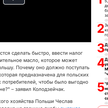
5
P
д
б
l
з
2
a
З
к
г
y
3
Д
V
п
стся сделать быстро, ввести налог
i
4
Д
ительное масло, которое может
у
ольшу. Почему оно должно поступать
d
М
"
которая предназначена для польских
e
х потребителей, чтобы было выгодно
5
"
н
не?" – заявил Колодзейчак.
o
с
с
кого хозяйства Польши Чеслав