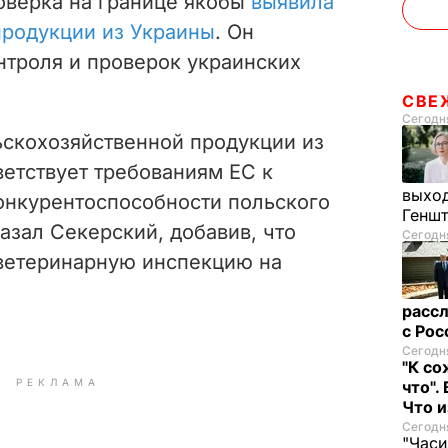
оверка на границе якобы
выявила
родукции из Украины
. Он
нтроля и проверок украинских
СВЕ
Сегодня
скохозяйственной продукции из
ветствует требованиям ЕС к
выход
конкурентоспособности польского
Генш
казал Секерский, добавив, что
Сегодня
 ветеринарную инспекцию на
рассл
с Ро
Сегодня
"К со
РЕКЛАМА
что".
Что 
Сегодня
"Часи