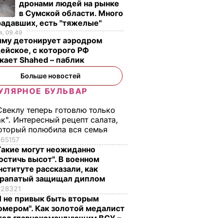
дронами людей на рынке
в Сумской области. Много
радавших, есть "тяжелые"
, 09.49
ыму детонирует аэродром
ейское, с которого РФ
кает Shahed – паблик
Больше новостей
УЛЯРНОЕ БУЛЬВАР
Свеклу теперь готовлю только
ак". Интересный рецепт салата,
оторый полюбила вся семья
65157
Такие могут неожиданно
остичь высот". В военном
нституте рассказали, как
рапатый защищал диплом
28321
Я не привык быть вторым
омером". Как золотой медалист