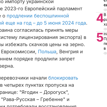
с
о импорту украинской
с
ае 2023-го Европейский парламент
4
В
е о
продлении беспошлинной
р
ой еще на год – до 5 июня 2024 года
.
х
краина согласилась принять меры
5
Н
систему лицензирования экспорта) в
П
п
бы избежать скачков цены на зерно.
в
 Еврокомиссии,
Польша
, Венгрия и
ннем порядке продлили запрет
зерна.
 перевозчики начали
блокировать
в четырех пунктах пропуска на
ранице: "Ягодин – Дорогуск",
 "Рава-Русская – Гребенне" и
ни потребовали восстановления