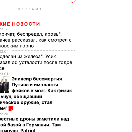
РЕКЛАМА
ЖИЕ НОВОСТИ
23.17
кричат, беспредел, кровь".
чев рассказал, как смотрел с
новским порно
23.04
 сделан из железа". Усик
азал об усталости после годов
ксе
23.01
Эликсир бессмертия
Путина и импланты
фейков в мозг. Как физик
льчук, обещавший
ическое оружие, стал
оем"
22.20
вестные дроны заметили над
ой базой в Германии. Там
тируют Patriot