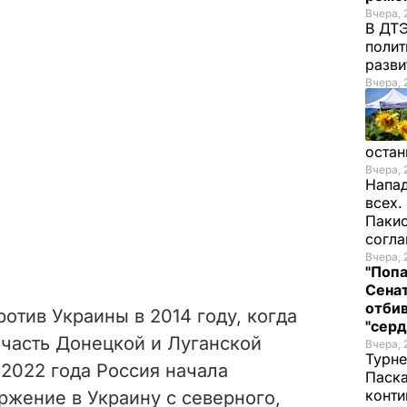
Вчера, 
В ДТЭ
полит
разви
Вчера, 
остан
Вчера, 
Напад
всех.
Пакис
согл
Вчера, 
"Попа
Сенат
отбив
отив Украины в 2014 году, когда
"серд
часть Донецкой и Луганской
Вчера, 
Турне
 2022 года Россия начала
Паска
конти
жение в Украину с северного,