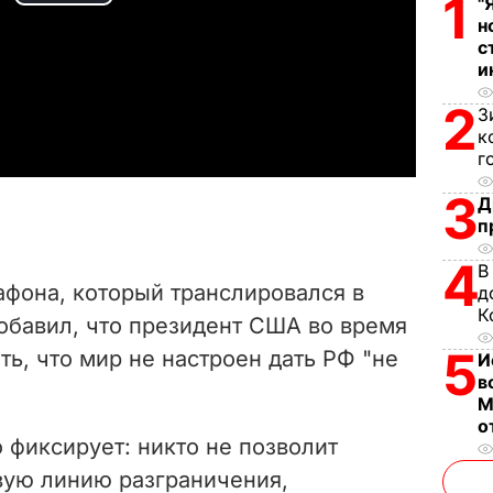
P
1
"
н
l
с
и
a
2
З
к
y
г
V
3
Д
п
i
4
В
афона, который транслировался в
д
d
К
добавил, что президент США во время
e
5
ть, что мир не настроен дать РФ "не
И
в
o
М
о
о фиксирует: никто не позволит
вую линию разграничения,