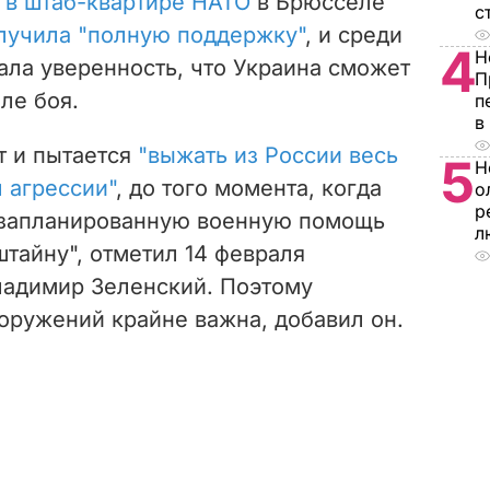
я
в штаб-квартире НАТО
в Брюсселе
с
лучила "полную поддержку"
, и среди
4
Н
ла уверенность, что Украина сможет
П
ле боя.
п
в
т и пытается
"выжать из России весь
5
Н
 агрессии"
, до того момента, когда
о
р
 запланированную военную помощь
л
штайну", отметил 14 февраля
ладимир Зеленский. Поэтому
оружений крайне важна, добавил он.