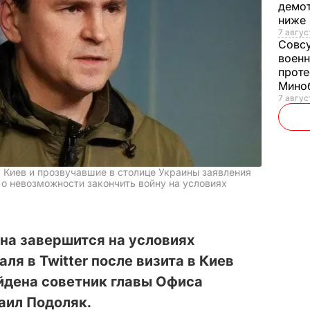
демот
ниже
7 авгус
Совс
военн
проте
Мино
7 авгус
в Киев и прозвучавшие в столице Украины заявления
 о невозможности закончить войну на условиях
на завершится на условиях
ля в Twitter после визита в Киев
дена советник главы Офиса
аил Подоляк.