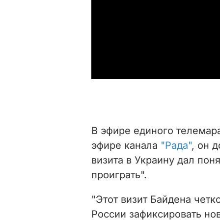
В эфире единого телемар
эфире канала
"Рада"
, он 
визита в Украину дал поня
проиграть".
"Этот визит Байдена четк
России зафиксировать но