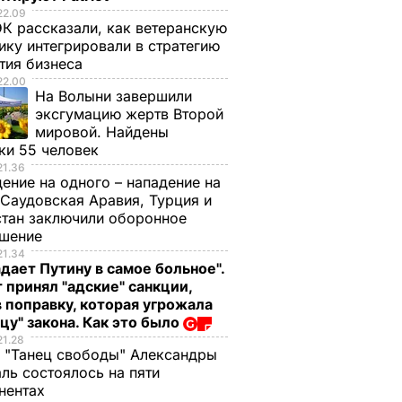
22.09
К рассказали, как ветеранскую
ику интегрировали в стратегию
тия бизнеса
22.00
На Волыни завершили
эксгумацию жертв Второй
мировой. Найдены
ки 55 человек
21.36
ение на одного – нападение на
 Саудовская Аравия, Турция и
тан заключили оборонное
ашение
21.34
дает Путину в самое больное".
 принял "адские" санкции,
 поправку, которая угрожала
цу" закона. Как это было
21.28
 "Танец свободы" Александры
ль состоялось на пяти
нентах