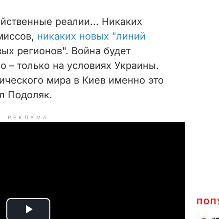
йственные реалии... Никаких
миссов,
никаких новых "линий
вых регионов". Война будет
 – только на условиях Украины.
ического мира в Киев именно это
л Подоляк.
РЕКЛАМА
ПОП