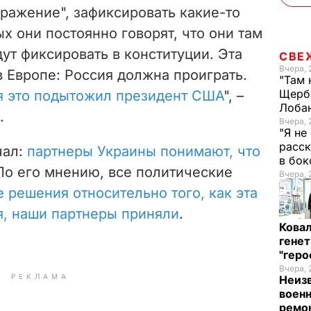
ражение", зафиксировать какие-то
ых они постоянно говорят, что они там
дут фиксировать в конституции. Эта
СВЕ
Вчера, 
в Европе: Россия должна проиграть.
"Там 
Щерба
я это подытожил президент США
", –
Лоба
.
Вчера, 
"Я не
расск
чал:
партнеры Украины понимают, что
в бо
 По его мнению, все политические
Вчера, 
 решения относительно того, как эта
я, наши партнеры приняли
.
Кова
генет
"гер
Вчера, 
РЕКЛАМА
Неиз
военн
ремон