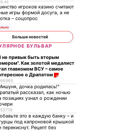
20.45
инство игроков казино считают
ные игры формой досуга, а не
отка – соцопрос
ально
Больше новостей
УЛЯРНОЕ БУЛЬВАР
Я не привык быть вторым
омером". Как золотой медалист
тал главкомом ВСУ – самое
нтересное о Драпатом
66965
Мишуня, дочка родилась!"
рапатый рассказал, как ночью
а позициях узнал о рождении
очери
53778
обавьте это в каждую банку – и
гурцы под капроновой крышкой
е перекиснут. Рецепт без