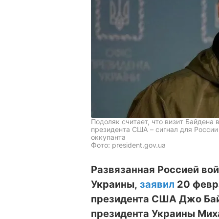
Подоляк считает, что визит Байдена 
президента США – сигнал для России
оккупанта
Фото: president.gov.uа
Развязанная Россией вой
Украины,
заявил
20 февра
президента США Джо Бай
президента Украины Мих