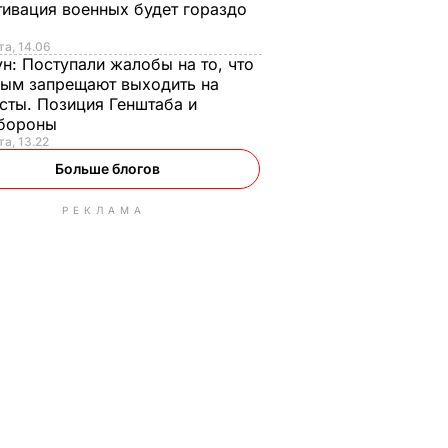
ивация военных будет гораздо
та, 14.06
ун:
Поступали жалобы на то, что
ым запрещают выходить на
сты. Позиция Генштаба и
бороны
та, 13.22
Больше блогов
РЕКЛАМА