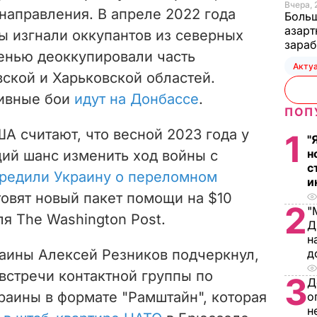
Вчера, 
направления. В апреле 2022 года
Больш
азарт
 изгнали оккупантов из северных
зараб
енью деоккупировали часть
Акту
ской и Харьковской областей.
ивные бои
идут на Донбассе
.
ПОП
 считают, что весной 2023 года у
1
"
н
ий шанс изменить ход войны с
с
редили Украину о переломном
и
товят новый пакет помощи на $10
2
"
ля The Washington Post.
Д
н
аины Алексей Резников подчеркнул,
д
 встречи контактной группы по
3
Д
аины в формате "Рамштайн", которая
о
н