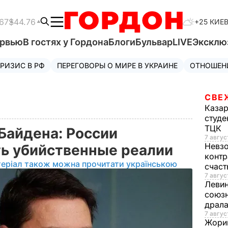
67
$44.76
+25 КИЕ
ервью
В гостях у Гордона
Блоги
Бульвар
LIVE
Эксклю
РИЗИС В РФ
ПЕРЕГОВОРЫ О МИРЕ В УКРАИНЕ
ОТНОШЕН
СВЕ
Каза
студе
ТЦК
Байдена: России
7 авгус
Невз
ть убийственные реалии
контр
теріал також можна прочитати українською
счас
7 авгус
Леви
союзн
драла
7 август
Жори