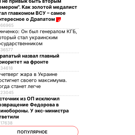
Я не привык быть вторым
омером". Как золотой медалист
тал главкомом ВСУ – самое
нтересное о Драпатом
66965
инченко:
Он был генералом КГБ,
оторый стал украинским
осударственником
36577
рапатый назвал главный
риоритет на фронте
34618
 четверг жара в Украине
остигнет своего максимума.
огда станет легче
23045
сточник из ОП исключил
озвращение Федорова в
инобороны. У экс-министра
тветили
17638
ПОПУЛЯРНОЕ