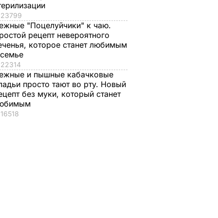
терилизации
23799
ежные "Поцелуйчики" к чаю.
ростой рецепт невероятного
еченья, которое станет любимым
 семье
22314
ежные и пышные кабачковые
ладьи просто тают во рту. Новый
ецепт без муки, который станет
юбимым
16518