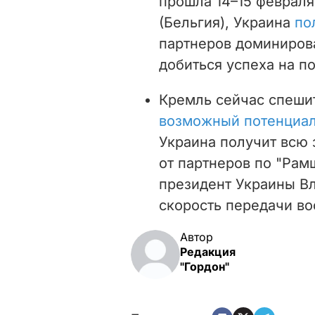
прошла 14–15 феврал
(Бельгия), Украина
по
партнеров доминирова
добиться успеха на по
Кремль сейчас спеши
возможный потенциал
Украина получит всю
от партнеров по "Рам
президент Украины В
скорость передачи во
Автор
Редакция
"Гордон"