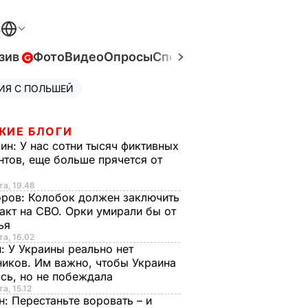
В
зив
Фото
Видео
Опросы
Спецпроекты
Война в Ук
ИЯ С ПОЛЬШЕЙ
ЖИЕ БЛОГИ
рин:
У нас сотни тысяч фиктивных
нтов, еще больше прячется от
та, 19.48
оров:
Колобок должен заключить
акт на СВО. Орки умирали бы от
тья
та, 16.02
н:
У Украины реально нет
иков. Им важно, чтобы Украина
сь, но не побеждала
а, 15.12
н:
Перестаньте воровать – и