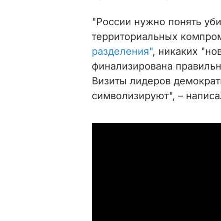
"России нужно понять уби
территориальных компро
разделения"
, никаких "но
финализирована правильно
Визиты лидеров демократ
символизируют", – написа