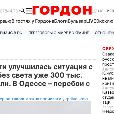
.67
$44.76
+18 КИЕВ
ервью
В гостях у Гордона
Блоги
Бульвар
LIVE
Эксклю
РИЗИС В РФ
ПЕРЕГОВОРЫ О МИРЕ В УКРАИНЕ
ОТНОШЕН
СВЕ
Саак
русск
прос
ти улучшилась ситуация с
8 авгус
Юнус
ез света уже 300 тыс.
не ми
млн. В Одессе – перебои с
криз
8 авгус
Каза
студе
еріал також можна прочитати українською
ТЦК
7 авгус
Невз