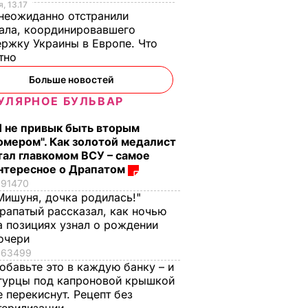
, 13.17
неожиданно отстранили
ала, координировавшего
ржку Украины в Европе. Что
стно
Больше новостей
УЛЯРНОЕ БУЛЬВАР
Я не привык быть вторым
омером". Как золотой медалист
тал главкомом ВСУ – самое
нтересное о Драпатом
91470
Мишуня, дочка родилась!"
рапатый рассказал, как ночью
а позициях узнал о рождении
очери
63499
обавьте это в каждую банку – и
гурцы под капроновой крышкой
е перекиснут. Рецепт без