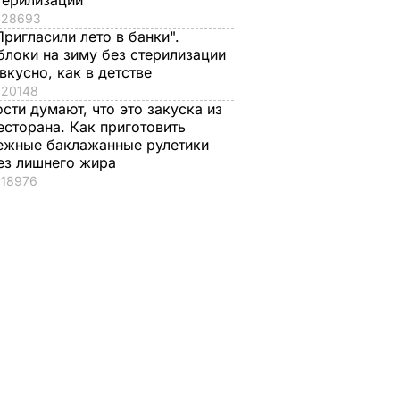
терилизации
28693
Пригласили лето в банки".
блоки на зиму без стерилизации
 вкусно, как в детстве
20148
ости думают, что это закуска из
есторана. Как приготовить
ежные баклажанные рулетики
ез лишнего жира
18976