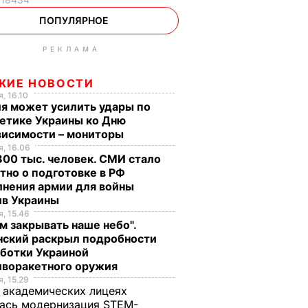
ПОПУЛЯРНОЕ
РЕКЛАМА
ЖИЕ НОВОСТИ
, 16.10
я может усилить удары по
етике Украины ко Дню
висимости – мониторы
, 16.06
00 тыс. человек. СМИ стало
тно о подготовке в РФ
лнения армии для войны
ив Украины
, 15.46
м закрывать наше небо".
нский раскрыл подробности
аботки Украиной
иворакетного оружия
, 15.29
 академических лицеях
ась модернизация STEM-