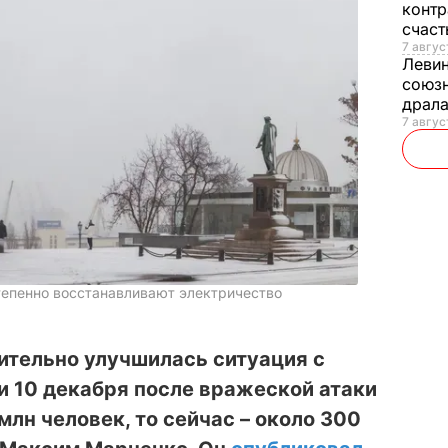
контр
счас
7 авгус
Леви
союзн
драла
7 август
тепенно восстанавливают электричество
ительно улучшилась ситуация с
и 10 декабря после вражеской атаки
 млн человек, то сейчас – около 300