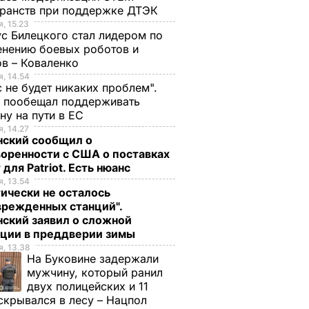
ранств при поддержке ДТЭК​
, 15.23
с Билецкого стал лидером по
нению боевых роботов и
в – Коваленко
, 14.54
с не будет никаких проблем".
ч пообещал поддерживать
ну на пути в ЕС
, 14.27
нский сообщил о
оренности с США о поставках
 для Patriot. Есть нюанс
, 13.54
ически не осталось
врежденных станций".
ский заявил о сложной
ации в преддверии зимы
, 13.38
На Буковине задержали
мужчину, который ранил
двух полицейских и 11
скрывался в лесу – Нацпол