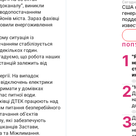
Сегодня
США 
генер
подде
изве
ПОП
1
"
н
с
и
2
"
Д
н
д
3
Д
о
н