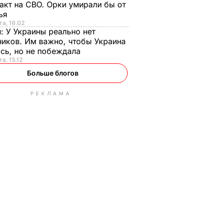
акт на СВО. Орки умирали бы от
тья
та, 16.02
н:
У Украины реально нет
иков. Им важно, чтобы Украина
сь, но не побеждала
а, 15.12
Больше блогов
РЕКЛАМА