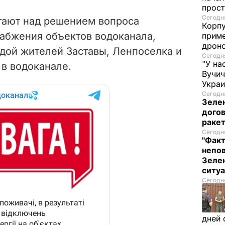
прост
Сегодня
тают над решением вопроса
Корпу
абжения объектов водоканала,
приме
дроно
дой жителей Заставы, Ленпоселка и
Сегодня
"У на
 в водоканале.
Вучи
Украи
Сегодня
Зеле
догов
ракет
Сегодня
"Факт
непо
Зелен
ситу
Сегодня
дней 