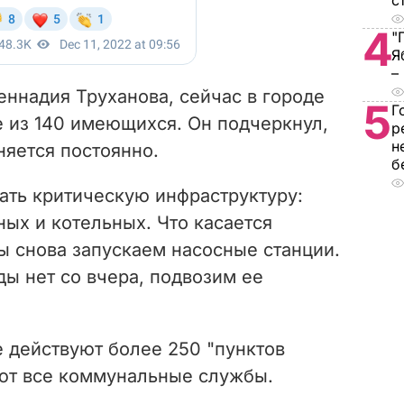
с
4
"
Я
–
ннадия Труханова, сейчас в городе
5
Г
е из 140 имеющихся. Он подчеркнул,
р
н
няется постоянно.
б
ать критическую инфраструктуру:
ных и котельных. Что касается
ы снова запускаем насосные станции.
ды нет со вчера, подвозим ее
.
е действуют более 250 "пунктов
ют все коммунальные службы.