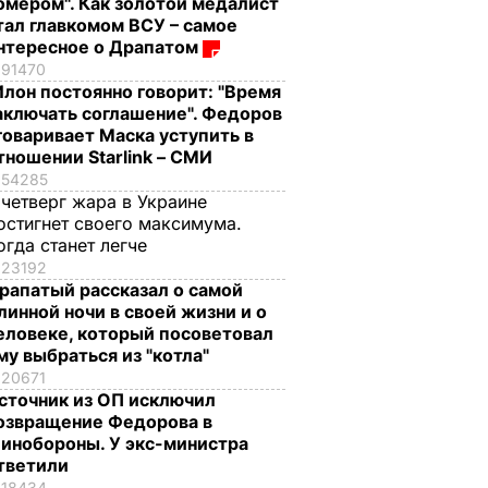
омером". Как золотой медалист
тал главкомом ВСУ – самое
нтересное о Драпатом
91470
Илон постоянно говорит: "Время
аключать соглашение". Федоров
говаривает Маска уступить в
тношении Starlink – СМИ
54285
 четверг жара в Украине
остигнет своего максимума.
огда станет легче
23192
рапатый рассказал о самой
линной ночи в своей жизни и о
еловеке, который посоветовал
му выбраться из "котла"
20671
сточник из ОП исключил
озвращение Федорова в
инобороны. У экс-министра
тветили
18434