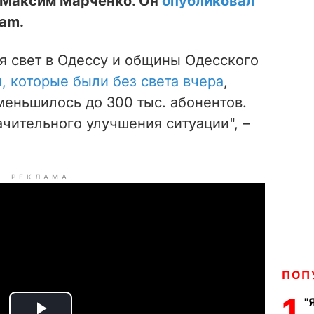
 Максим Марченко. Он
опубликовал
am.
я свет в Одессу и общины Одесского
й, которые были без света вчера
,
меньшилось до 300 тыс. абонентов.
чительного улучшения ситуации", –
РЕКЛАМА
ПОП
1
"