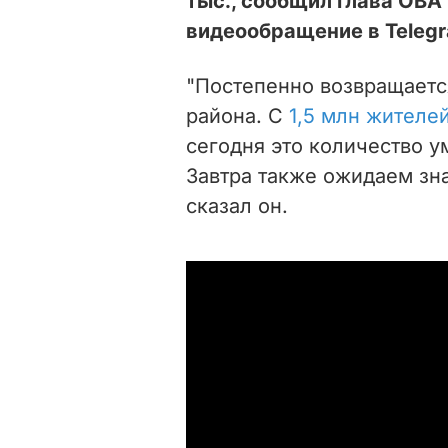
тыс., сообщил глава ОВА
видеообращение в Telegr
"Постепенно возвращаетс
района. С
1,5 млн жителе
сегодня это количество у
Завтра также ожидаем зна
сказал он.