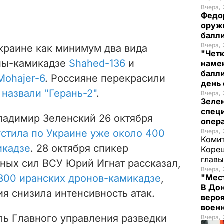
Вчера, 
Федо
оруж
балл
Вчера, 
краине как минимум два вида
"Чет
ны-камикадзе
Shahed-136
и
наме
балли
Mohajer-6
. Россияне перекрасили
день 
и
назвали "Герань-2"
.
Вчера, 
Зеле
спец
ладимир Зеленский 26 октября
опера
стила по Украине уже около 400
Вчера, 
Комит
икадзе
. 28 октября спикер
Корец
глав
ных сил ВСУ Юрий Игнат рассказал,
Вчера, 
300 иранских дронов-камикадзе
,
"Мест
В Дон
ия снизила интенсивность атак.
вероя
воен
ль Главного управления разведки
Вчера, 