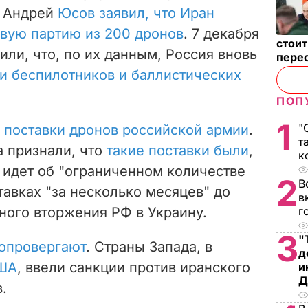
 Андрей
Юсов заявил, что Иран
овую партию из 200 дронов
.
7 декабря
стои
ли, что, по их данным,
Россия вновь
пере
и беспилотников и баллистических
ПОП
1
"
 поставки дронов российской армии
.
т
 признали, что
такие поставки были
,
к
ь идет об "ограниченном количестве
2
В
тавках "за несколько месяцев" до
в
ного вторжения РФ в Украину.
г
3
"
 опровергают
. Страны Запада, в
д
ША
, ввели санкции против иранского
и
Д
.