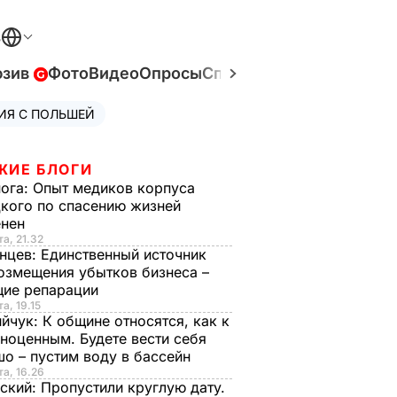
В
юзив
Фото
Видео
Опросы
Спецпроекты
Война в У
ИЯ С ПОЛЬШЕЙ
ЖИЕ БЛОГИ
нога:
Опыт медиков корпуса
кого по спасению жизней
енен
та, 21.32
нцев:
Единственный источник
озмещения убытков бизнеса –
щие репарации
а, 19.15
ийчук:
К общине относятся, как к
ноценным. Будете вести себя
о – пустим воду в бассейн
та, 16.26
ский:
Пропустили круглую дату.