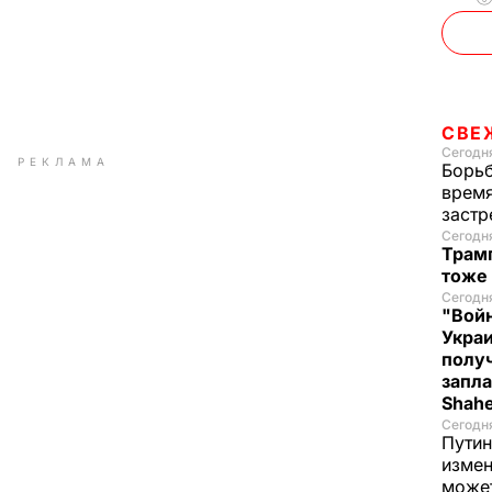
СВЕ
Сегодня
РЕКЛАМА
Борьб
время
застр
Сегодн
Трамп
тоже
Сегодня
"Войн
Укра
полу
запла
Shah
Сегодн
Путин
измен
може