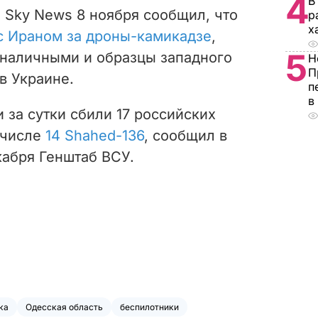
4
В
 Sky News 8 ноября сообщил, что
р
х
с Ираном за дроны-камикадзе
,
5
 наличными и образцы западного
Н
П
в Украине.
п
в
 за сутки сбили 17 российских
 числе
14 Shahed-136
, сообщил в
кабря Генштаб ВСУ.
ка
Одесская область
беспилотники