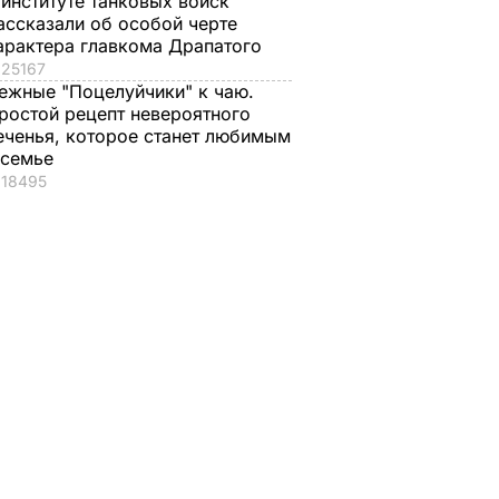
 институте танковых войск
ассказали об особой черте
арактера главкома Драпатого
25167
ежные "Поцелуйчики" к чаю.
ростой рецепт невероятного
еченья, которое станет любимым
 семье
18495