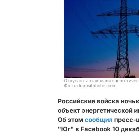
Оккупанты атаковали энергетиче
Фото: depositphotos.com
Российские войска ночь
объект энергетической и
Об этом
сообщил
пресс-ц
"Юг" в Facebook 10 дека