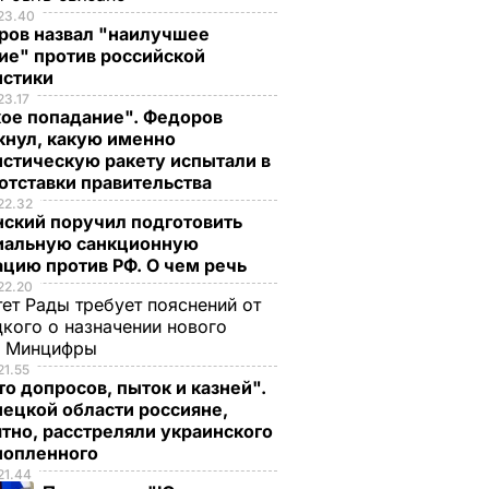
23.40
ров назвал "наилучшее
ие" против российской
истики
23.17
кое попадание". Федоров
кнул, какую именно
стическую ракету испытали в
отставки правительства
22.32
нский поручил подготовить
иальную санкционную
цию против РФ. О чем речь
22.20
ет Рады требует пояснений от
кого о назначении нового
ы Минцифры
21.55
о допросов, пыток и казней".
ецкой области россияне,
тно, расстреляли украинского
нопленного
21.44