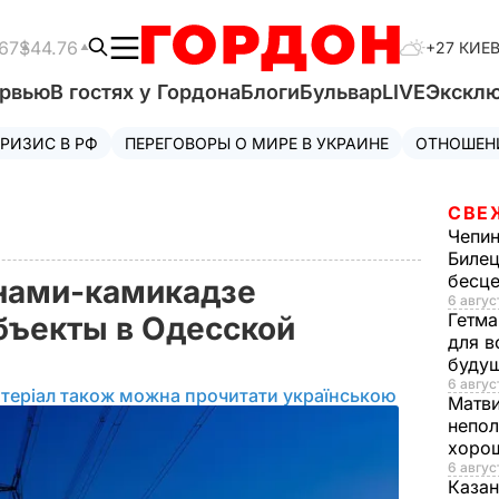
67
$44.76
+27 КИЕ
ервью
В гостях у Гордона
Блоги
Бульвар
LIVE
Экскл
РИЗИС В РФ
ПЕРЕГОВОРЫ О МИРЕ В УКРАИНЕ
ОТНОШЕН
СВЕ
Чепи
Билец
бесц
онами-камикадзе
6 авгус
Гетма
бъекты в Одесской
для в
"
буду
6 август
теріал також можна прочитати українською
Матв
непол
хорош
6 авгус
Казан