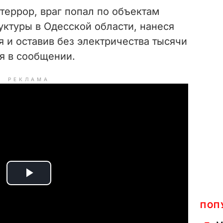
террор, враг попал по объектам
уктуры в Одесской области, нанеся
 и оставив без электричества тысячи
ся в сообщении.
РЕКЛАМА
P
l
ПОП