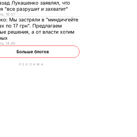
азад Лукашенко заявлял, что
я "все разрушит и захватит"
та, 16.07
нко:
Мы застряли в "миндичгейте
ах по 17 грн". Предлагаем
ые решения, а от власти хотим
ных
та, 14.45
Больше блогов
РЕКЛАМА