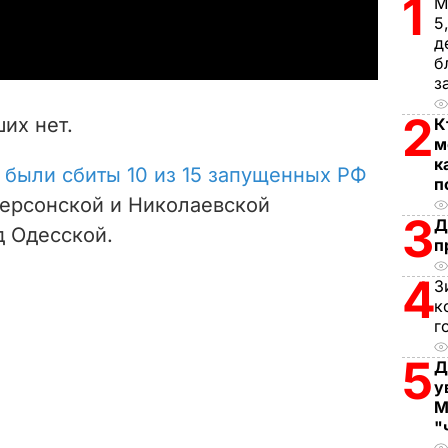
1
М
a
5
д
y
б
з
V
2
их нет.
К
i
м
к
о
были сбиты 10 из 15 запущенных РФ
п
d
 Херсонской и Николаевской
3
Д
e
д Одесской.
п
o
4
З
к
г
5
Д
у
М
"