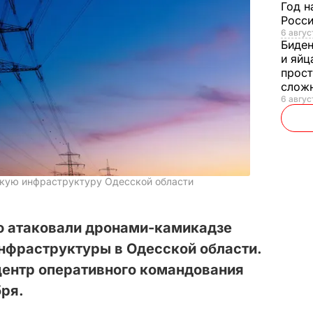
Год н
Росси
6 авгус
Биде
и яйц
прост
слож
6 авгус
скую инфраструктуру Одесской области
ю атаковали дронами-камикадзе
нфраструктуры в Одесской области.
ентр оперативного командования
бря.