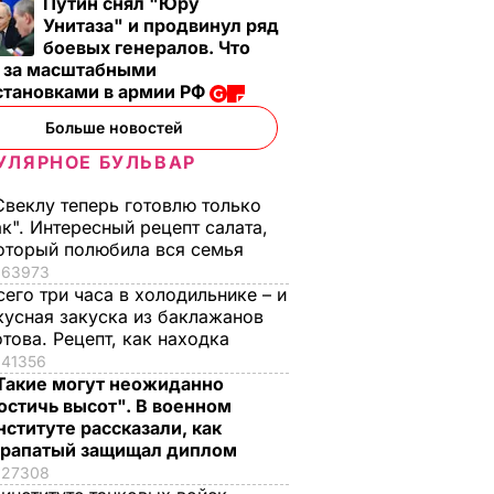
Путин снял "Юру
Унитаза" и продвинул ряд
боевых генералов. Что
т за масштабными
становками в армии РФ
Больше новостей
УЛЯРНОЕ БУЛЬВАР
Свеклу теперь готовлю только
ак". Интересный рецепт салата,
оторый полюбила вся семья
63973
сего три часа в холодильнике – и
кусная закуска из баклажанов
отова. Рецепт, как находка
41356
Такие могут неожиданно
остичь высот". В военном
нституте рассказали, как
рапатый защищал диплом
27308