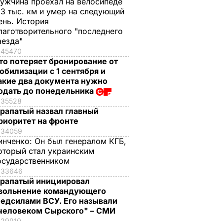
ужчина проехал на велосипеде
,3 тыс. км и умер на следующий
ень. История
лаготворительного "последнего
аезда"
45470
то потеряет бронирование от
обилизации с 1 сентября и
акие два документа нужно
одать до понедельника
35528
рапатый назвал главный
риоритет на фронте
34059
инченко:
Он был генералом КГБ,
оторый стал украинским
осударственником
33646
рапатый инициировал
вольнение командующего
едсилами ВСУ. Его называли
человеком Сырского" – СМИ
29910