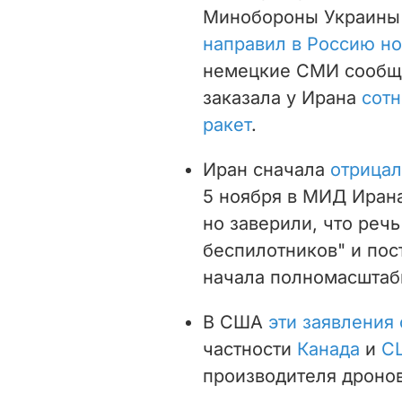
Минобороны Украины
направил в Россию н
немецкие СМИ сообщи
заказала у Ирана
сотн
ракет
.
Иран сначала
отрицал
5 ноября в МИД Ирана
но заверили, что реч
беспилотников" и пос
начала полномасштаб
В США
эти заявления
частности
Канада
и
С
производителя дронов