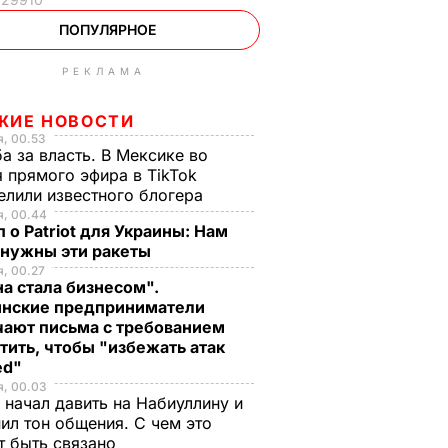
ПОПУЛЯРНОЕ
РЕКЛАМА
ЖИЕ НОВОСТИ
, 00.53
а за власть. В Мексике во
 прямого эфира в TikTok
елили известного блогера
я, 00.44
 о Patriot для Украины: Нам
 нужны эти ракеты
, 00.27
а стала бизнесом".
инские предприниматели
чают письма с требованием
тить, чтобы "избежать атак
ed"
я, 00.03
 начал давить на Набиуллину и
ил тон общения. С чем это
т быть связано