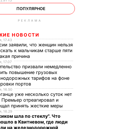
ПОПУЛЯРНОЕ
РЕКЛАМА
ЖИЕ НОВОСТИ
, 17.43
сии заявили, что женщин нельзя
скать к мальчикам старше пяти
Какая причина
, 17.07
тельство призвали немедленно
ить повышение грузовых
знодорожных тарифов на фоне
ировки портов
, 16.50
ганце уже несколько суток нет
 Премьер отреагировал и
ещал принять жесткие меры
, 16.29
сиком шла по стеклу". Что
ошло в Квитневом, где люди
бли на железнодорожной