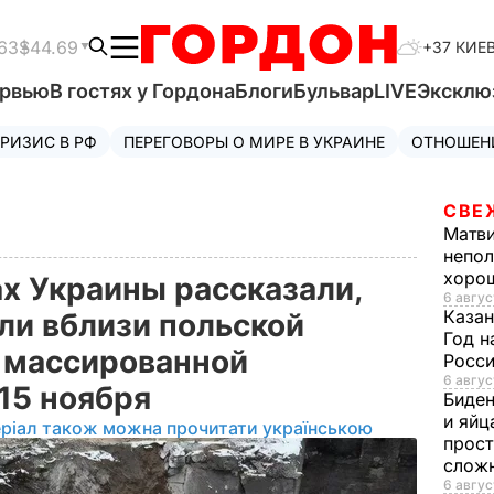
63
$44.69
+37 КИЕ
ервью
В гостях у Гордона
Блоги
Бульвар
LIVE
Эксклю
РИЗИС В РФ
ПЕРЕГОВОРЫ О МИРЕ В УКРАИНЕ
ОТНОШЕН
СВЕ
Матв
непол
хорош
х Украины рассказали,
6 авгус
Казан
ли вблизи польской
Год н
 массированной
Росси
6 авгус
 15 ноября
Биде
и яйц
ріал також можна прочитати українською
прост
слож
6 авгус