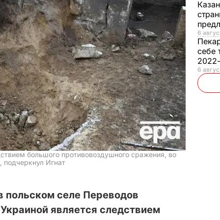
Каза
стран
предл
6 авгус
Пека
себе 
2022
6 авгус
дствием большого противовоздушного сражения, во
, подчеркнул Игнат
в польском селе Переводов
 Украиной является следствием