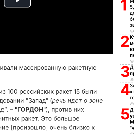
1
М
P
5
д
l
б
з
a
2
К
м
y
к
п
V
3
бивали массированную ракетную
Д
i
п
4
З
d
из 100 российских ракет 15 были
к
г
e
овании "Запад" (
речь идет о зоне
5
ад"
. –
"ГОРДОН"
), против них
Д
o
у
нитных ракет. Это большое
М
ие [произошло] очень близко к
"