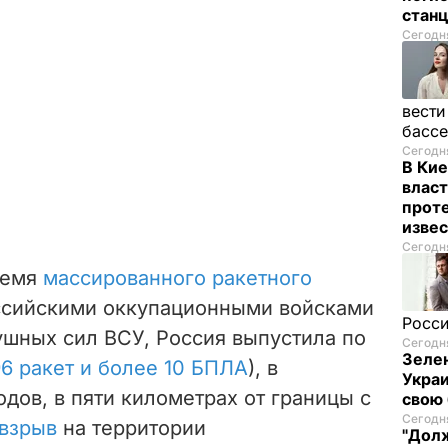
стан
Сегодня
вести
басс
Сегодня
В Кие
власт
проте
изве
Сегодня
ремя
массированного ракетного
сийскими оккупационными войсками
Росси
шных сил ВСУ, Россия выпустила по
Сегодня
Зелен
6 ракет и более 10 БПЛА
), в
Украи
дов, в пяти километрах от границы с
свою 
Сегодня
взрыв
на территории
"Долж