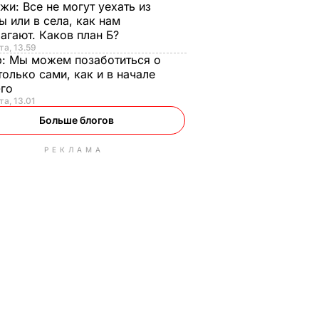
нжи:
Все не могут уехать из
ы или в села, как нам
агают. Каков план Б?
та, 13.59
р:
Мы можем позаботиться о
только сами, как и в начале
-го
та, 13.01
Больше блогов
РЕКЛАМА