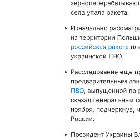
зерноперерабатывающ
села упала ракета.
Изначально рассматр
на территории Польш
российская ракета
или
украинской ПВО.
Расследование еще пр
предварительным да
ПВО
, выпущенной по 
сказал генеральный с
ноября, подчеркнув, ч
России.
Президент Украины В