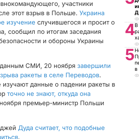
д
лавнокомандующего, участники
и
сле этот взрыв в Польше.
Украина
Д
ое изучение
случившегося и просит о
4
В
ва, сообщил по итогам заседания
р
х
цбезопасности и обороны Украины
5
Н
П
п
 данным СМИ, 20 ноября
завершили
в
зрыва ракеты в селе Переводов
.
 изучают данные о падении ракеты в
пор
точно не знают, откуда она
0 ноября премьер-министр Польши
нджей
Дуда считает, что подобные
риться
.