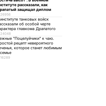
остичь высот". В военном
нституте рассказали, как
рапатый защищал диплом
26956
 институте танковых войск
ассказали об особой черте
арактера главкома Драпатого
24048
ежные "Поцелуйчики" к чаю.
ростой рецепт невероятного
еченья, которое станет любимым
 семье
16289