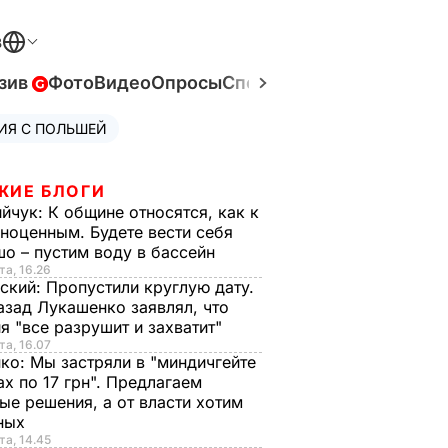
В
зив
Фото
Видео
Опросы
Спецпроекты
Война в Ук
ИЯ С ПОЛЬШЕЙ
ЖИЕ БЛОГИ
ийчук:
К общине относятся, как к
ноценным. Будете вести себя
о – пустим воду в бассейн
та, 16.26
ский:
Пропустили круглую дату.
азад Лукашенко заявлял, что
я "все разрушит и захватит"
та, 16.07
нко:
Мы застряли в "миндичгейте
ах по 17 грн". Предлагаем
ые решения, а от власти хотим
ных
та, 14.45