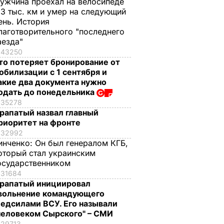
ужчина проехал на велосипеде
,3 тыс. км и умер на следующий
ень. История
лаготворительного "последнего
аезда"
43250
то потеряет бронирование от
обилизации с 1 сентября и
акие два документа нужно
одать до понедельника
35278
рапатый назвал главный
риоритет на фронте
32992
инченко:
Он был генералом КГБ,
оторый стал украинским
осударственником
31684
рапатый инициировал
вольнение командующего
едсилами ВСУ. Его называли
человеком Сырского" – СМИ
29713