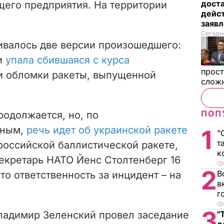
дост
его предприятия. На территории
дейст
заяв
Сегодня
ивалось две версии произошедшего:
и
упала сбившаяся с курса
прост
 обломки ракеты, выпущенной
слож
ПОП
одолжается, но, по
нным,
речь идет об украинской ракете
1
"
т
российской баллистической ракете,
к
екретарь НАТО Йенс Столтенберг 16
2
В
то ответственность за инцидент – на
в
г
3
ладимир Зеленский провел заседание
"