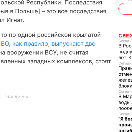
Польской Республики. Последствия
рыв в Польше] – это все последствия
ил Игнат.
что по одной российской крылатой
СВЕ
Сегодня
ВО, как правило, выпускают две
В Рос
подпу
к на вооружении ВСУ, не считая
лет. 
авленных западных комплексов, стоят
Сегодня
Прави
.
отмен
желе
блок
Сегодня
В Мар
РЕКЛАМА
воды.
пооб
Сегодня
"Я бо
произ
поги