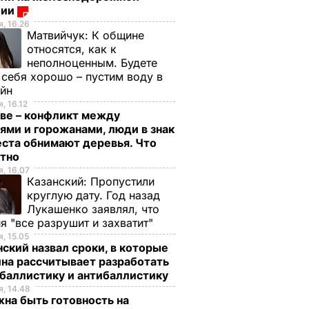
ции
, 16.26
Матвийчук:
К общине
относятся, как к
неполноценным. Будете
 себя хорошо – пустим воду в
ейн
, 16.12
ве – конфликт между
ями и горожанами, люди в знак
ста обнимают деревья. Что
стно
, 16.07
Казанский:
Пропустили
круглую дату. Год назад
Лукашенко заявлял, что
я "все разрушит и захватит"
, 15.05
ский назвал сроки, в которые
на рассчитывает разработать
баллистику и антибаллистику
, 14.48
на быть готовность на