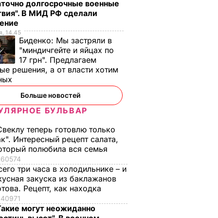
аточно долгосрочные военные
вия". В МИД РФ сделали
ление
, 14.45
Биденко:
Мы застряли в
"миндичгейте и яйцах по
17 грн". Предлагаем
ые решения, а от власти хотим
ных
Больше новостей
УЛЯРНОЕ БУЛЬВАР
Свеклу теперь готовлю только
ак". Интересный рецепт салата,
оторый полюбила вся семья
60574
сего три часа в холодильнике – и
кусная закуска из баклажанов
отова. Рецепт, как находка
40971
Такие могут неожиданно