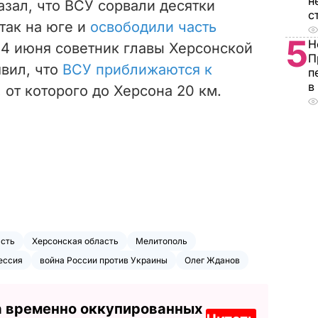
н
азал, что ВСУ сорвали десятки
с
так на юге и
освободили часть
5
Н
 14 июня советник главы Херсонской
П
вил, что
ВСУ приближаются к
п
в
, от которого до Херсона 20 км.
асть
Херсонская область
Мелитополь
ессия
война России против Украины
Олег Жданов
а временно оккупированных