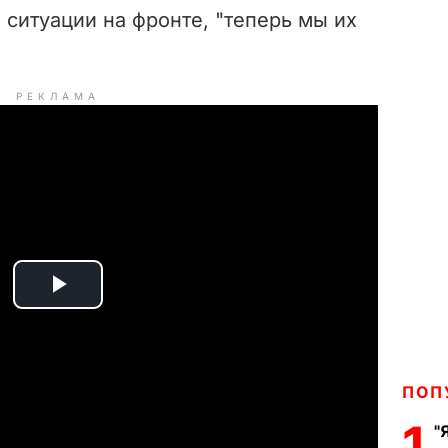
ситуации на фронте, "теперь мы их
РЕКЛАМА
P
l
a
ПОП
1
"
y