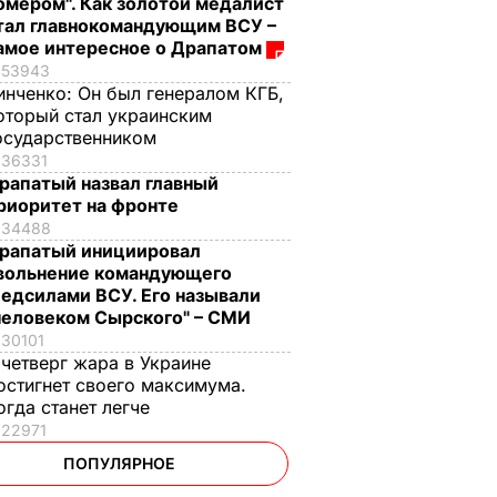
омером". Как золотой медалист
тал главнокомандующим ВСУ –
амое интересное о Драпатом
53943
инченко:
Он был генералом КГБ,
оторый стал украинским
осударственником
36331
рапатый назвал главный
риоритет на фронте
34488
рапатый инициировал
вольнение командующего
едсилами ВСУ. Его называли
человеком Сырского" – СМИ
30101
 четверг жара в Украине
остигнет своего максимума.
огда станет легче
22971
ПОПУЛЯРНОЕ