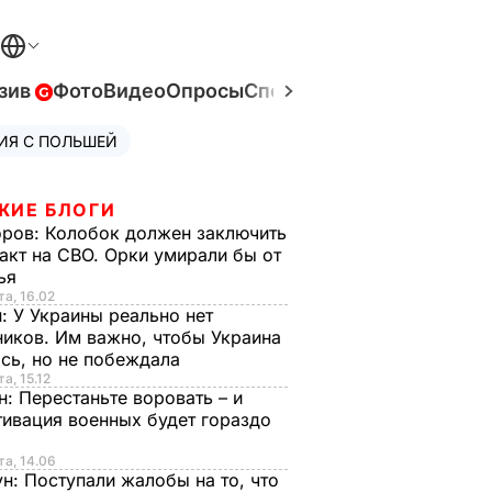
зив
Фото
Видео
Опросы
Спецпроекты
Война в Ук
ИЯ С ПОЛЬШЕЙ
ЖИЕ БЛОГИ
оров:
Колобок должен заключить
акт на СВО. Орки умирали бы от
тья
та, 16.02
н:
У Украины реально нет
иков. Им важно, чтобы Украина
сь, но не побеждала
а, 15.12
н:
Перестаньте воровать – и
ивация военных будет гораздо
та, 14.06
ун:
Поступали жалобы на то, что