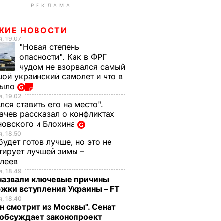
РЕКЛАМА
ЖИЕ НОВОСТИ
, 19.07
"Новая степень
опасности". Как в ФРГ
чудом не взорвался самый
ой украинский самолет и что в
было
, 19.02
лся ставить его на место".
чев рассказал о конфликтах
новского и Блохина
, 18.50
будет готов лучше, но это не
тирует лучшей зимы –
елеев
, 18.49
 назвали ключевые причины
жки вступления Украины – FT
, 18.40
н смотрит из Москвы". Сенат
обсуждает законопроект