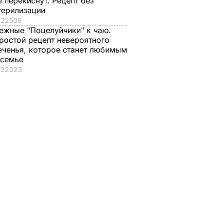
е перекиснут. Рецепт без
терилизации
22509
ежные "Поцелуйчики" к чаю.
ростой рецепт невероятного
еченья, которое станет любимым
 семье
22023