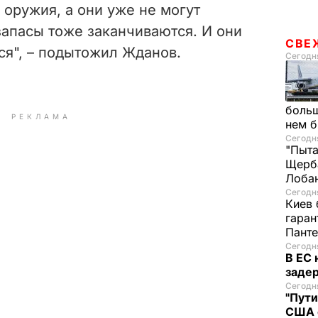
оружия, а они уже не могут
 запасы тоже заканчиваются. И они
СВЕ
я", – подытожил Жданов.
Сегодня
больш
РЕКЛАМА
нем 
Сегодня
"Пыта
Щерба
Лоба
Сегодня
Киев 
гаран
Пант
Сегодня
В ЕС
задер
Сегодня
"Пути
США 