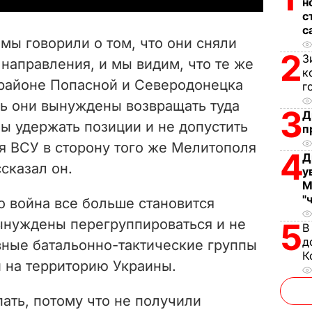
н
с
V
с
мы говорили о том, что они сняли
i
2
З
 направления, и мы видим, что те же
к
 районе Попасной и Северодонецка
d
г
ерь они вынуждены возвращать туда
3
Д
e
бы удержать позиции и не допустить
п
 ВСУ в сторону того же Мелитополя
o
4
Д
ссказал он.
у
М
"
о война все больше становится
ынуждены перегруппироваться и не
5
В
д
вные батальонно-тактические группы
К
и на территорию Украины.
ать, потому что не получили