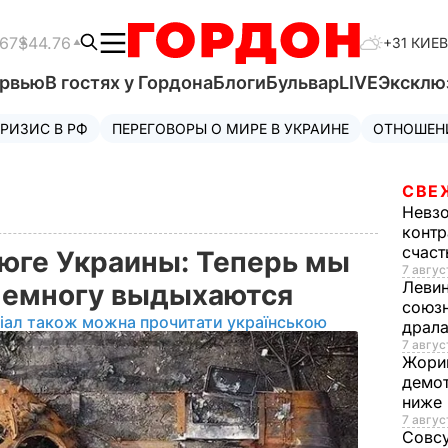
.67
$44.76
+31 КИЕВ
ервью
В гостях у Гордона
Блоги
Бульвар
LIVE
Эксклю
РИЗИС В РФ
ПЕРЕГОВОРЫ О МИРЕ В УКРАИНЕ
ОТНОШЕН
СВЕ
Невз
контр
счас
 юге Украины: Теперь мы
7 авгус
Леви
онемногу выдыхаются
союзн
іал також можна прочитати українською
драла
7 август
Жори
демот
ниже
7 авгус
Совс