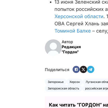
13 июня Зеленский ск
попыток российских а
Херсонской области
.
ОВА Сергей Хлань зая
Томиной Балке
– селу
Автор
Редакция
"Гордон"
Поделиться
Запорожье
Херсон
Луганская обл
Запорожская область
российская агр
Как читать ”ГОРДОН” н