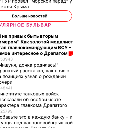
 ГУР провел "морской парад" у
режья Крыма
Больше новостей
УЛЯРНОЕ БУЛЬВАР
Я не привык быть вторым
омером". Как золотой медалист
тал главнокомандующим ВСУ –
амое интересное о Драпатом
53943
Мишуня, дочка родилась!"
рапатый рассказал, как ночью
а позициях узнал о рождении
очери
48441
 институте танковых войск
ассказали об особой черте
арактера главкома Драпатого
25799
обавьте это в каждую банку – и
гурцы под капроновой крышкой