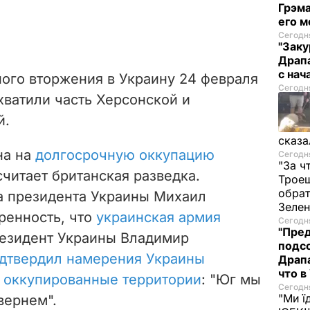
Грэма
его м
Сегодня
"Заку
Драпа
с нач
ого вторжения в Украину 24 февраля
Сегодня
хватили часть Херсонской и
й.
сказа
на на
долгосрочную оккупацию
Сегодня
"За ч
считает британская разведка.
Троещ
обрат
а президента Украины Михаил
Зеле
енность, что
украинская армия
Сегодня
"Пред
резидент Украины Владимир
подсо
дтвердил намерения Украины
Драпа
что в
о оккупированные территории
: "Юг мы
Сегодня
"Ми ї
вернем".