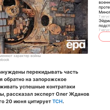
военн
проте
Мино
7 авгус
Эйдм
подст
7 авгус
 меняют характер войны
cebook
ынуждены перекидывать часть
я обратно на запорожское
рживать успешные контратаки
ы, рассказал эксперт Олег Жданов
его 20 июня цитирует
ТСН
.