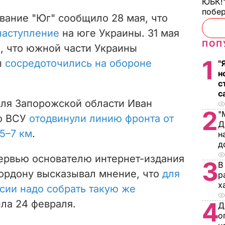
ЮБК!"
побе
вание "Юг" сообщило 28 мая, что
наступление
на юге Украины. 31 мая
ПОП
, что южной части Украины
1
ы
сосредоточились на обороне
"
н
с
с
оля Запорожской области Иван
2
"
о ВСУ
отодвинули линию фронта от
Д
 5–7 км
.
н
д
тервью основателю интернет-издания
3
В
рдону высказывал мнение, что
для
р
х
сии надо собрать такую же
4
ыла 24 февраля.
Д
о