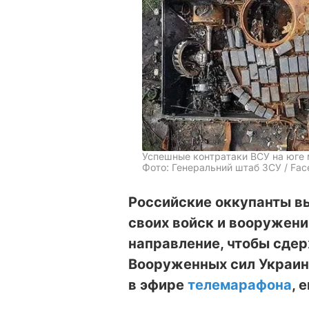
Успешные контратаки ВСУ на юге
Фото: Генеральний штаб ЗСУ / Fa
Российские оккупанты в
своих войск и вооружени
направление, чтобы сде
Вооруженных сил Украин
в эфире
телемарафона
, 