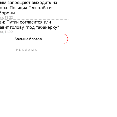
ым запрещают выходить на
сты. Позиция Генштаба и
бороны
та, 13.22
ан:
Путин согласится или
авит голову "под табакерку"
та, 11.09
Больше блогов
РЕКЛАМА