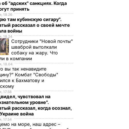
 об "адских" санкциях. Когда
огут принять
, 18.26
рю там кубинскую сигару".
тый рассказал о своей мечте
ала войны
, 18.24
Сотрудники "Новой почты"
шваброй вытолкали
собаку на жару. Что
ли в компании
, 18.04
то вы так ненавидите
ину?" Комбат "Свободы"
ился к Бахматову и
нскому
, 17.58
видел, чувствовал на
знательном уровне".
тый рассказал, когда осознал,
 Украине война
, 17.54
демо на море, наш адрес –