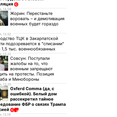
сляция
, 14.06
Жорин:
Перестаньте
воровать – и демотивация
военных будет гораздо
, 13.52
одство ТЦК в Закарпатской
ти подозревается в "списании"
 1,5 тыс. военнообязанных
, 13.22
Совсун:
Поступали
жалобы на то, что
военным запрещают
ить на протесты. Позиция
таба и Минобороны
, 13.20
Oxferd Comma (да, с
ошибкой). Белый дом
рассекретил тайное
едование ФБР о связях Трампа
ссией
, 13.19