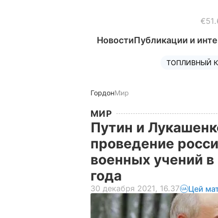
€51.
Новости
Публикации и инт
ТОПЛИВНЫЙ К
Гордон
Мир
МИР
Путин и Лукашенк
проведение росси
военных учений в
года
30 декабря 2021, 16.37
Цей ма