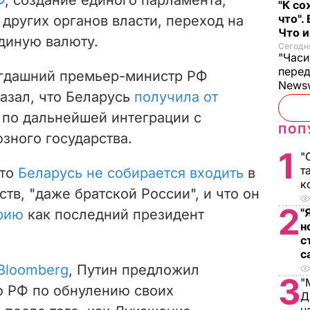
"К со
что".
 других органов власти, переход на
Что 
диную валюту.
Сегодня
"Часи
пере
тогдашний премьер-министр РФ
News
азал, что Беларусь
получила от
по дальнейшей интеграции с
ПОП
зного государства.
1
"
т
что
Беларусь не собирается входить
в
к
ств, "даже братской России", и что он
2
"
орию
как последний президент
н
с
с
Bloomberg
, Путин предложил
3
"
ю РФ по обнулению своих
Д