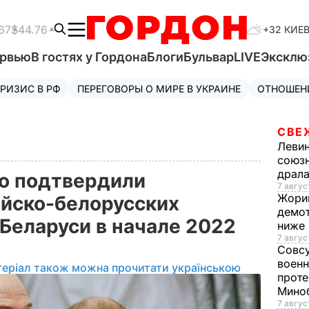
67
$44.76
+32 КИЕ
ервью
В гостях у Гордона
Блоги
Бульвар
LIVE
Эксклю
РИЗИС В РФ
ПЕРЕГОВОРЫ О МИРЕ В УКРАИНЕ
ОТНОШЕН
СВЕ
Леви
союзн
драла
о подтвердили
7 август
Жори
йско-белорусских
демот
 Беларуси в начале 2022
ниже
7 авгус
Совс
военн
теріал також можна прочитати українською
проте
Мино
7 авгус