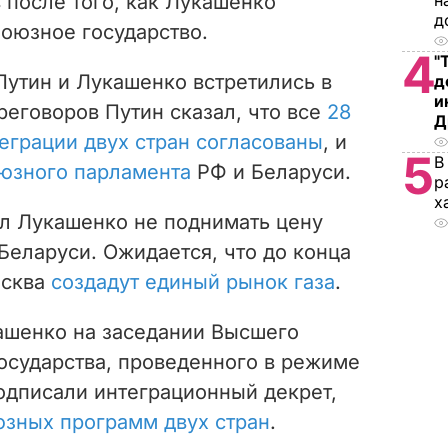
 после того, как Лукашенко
н
д
Союзное государство.
4
"
 Путин и Лукашенко встретились в
д
и
реговоров Путин сказал, что все
28
Д
еграции двух стран согласованы
, и
5
В
юзного парламента
РФ и Беларуси.
р
х
л Лукашенко не поднимать цену
 Беларуси. Ожидается, что до конца
осква
создадут единый рынок газа
.
ашенко на заседании Высшего
осударства, проведенного в режиме
одписали интеграционный декрет,
юзных программ двух стран
.