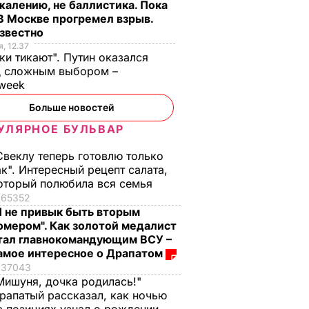
жалению, не баллистика. Пока
 В Москве прогремел взрыв.
известно
, 12.37
ки тикают". Путин оказался
д сложным выбором –
week
Больше новостей
УЛЯРНОЕ БУЛЬВАР
Свеклу теперь готовлю только
ак". Интересный рецепт салата,
оторый полюбила вся семья
65352
Я не привык быть вторым
омером". Как золотой медалист
тал главнокомандующим ВСУ –
амое интересное о Драпатом
37043
Мишуня, дочка родилась!"
рапатый рассказал, как ночью