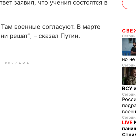
вет заявил, что учения состоятся в
 Там военные согласуют. В марте –
СВЕ
ни решат", – сказал Путин.
Сегодня
но н
РЕКЛАМА
Сегодня
ВСУ и
Сегодня
Росс
подра
воен
Сегодня
LIVE
паник
Стрим