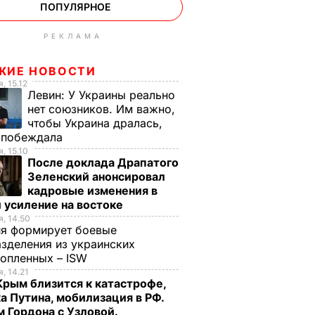
ПОПУЛЯРНОЕ
РЕКЛАМА
ЖИЕ НОВОСТИ
, 15.12
Левин:
У Украины реально
нет союзников. Им важно,
чтобы Украина дралась,
е побеждала
, 15.10
После доклада Драпатого
Зеленский анонсировал
кадровые изменения в
 усиление на востоке
, 14.50
ия формирует боевые
зделения из украинских
нопленных – ISW
, 14.21
Крым близится к катастрофе,
а Путина, мобилизация в РФ.
 Гордона с Узловой.