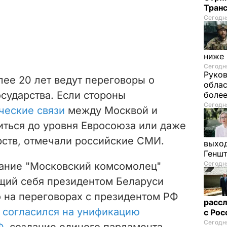
Тран
Сегодня
ниже
Сегодня
Руков
лее 20 лет ведут переговоры о
облас
сударства. Если стороны
более
Сегодня
ческие связи
между Москвой и
иться до уровня Евросоюза или даже
рств, отмечали российские СМИ.
выход
Генш
Сегодня
дание "Московский комсомолец"
ющий себя президентом Беларуси
 на переговорах с президентом РФ
рассл
м
согласился на унификацию
с Ро
Сегодня
Ф
, создание единого парламента,