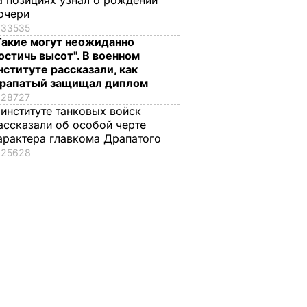
а позициях узнал о рождении
очери
33535
Такие могут неожиданно
остичь высот". В военном
нституте рассказали, как
рапатый защищал диплом
28727
 институте танковых войск
ассказали об особой черте
арактера главкома Драпатого
25628