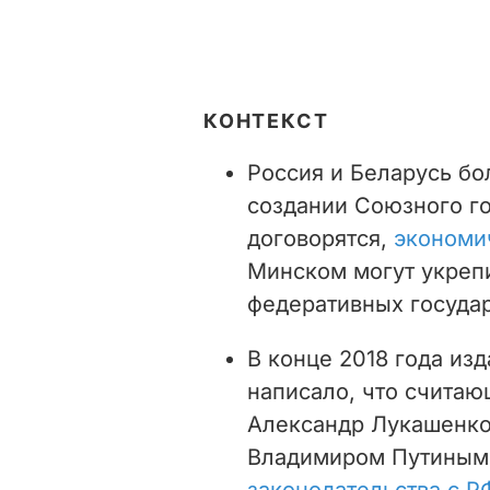
КОНТЕКСТ
Россия и Беларусь бо
создании Союзного го
договорятся,
экономи
Минском могут укреп
федеративных госуда
В конце 2018 года из
написало, что счита
Александр Лукашенко
Владимиром Путины
законодательства с Р