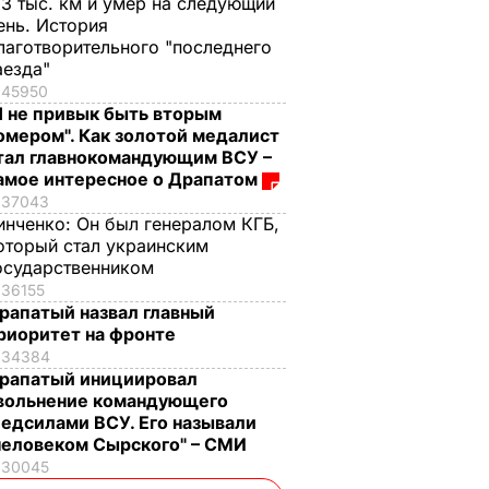
,3 тыс. км и умер на следующий
ень. История
лаготворительного "последнего
аезда"
45950
Я не привык быть вторым
омером". Как золотой медалист
тал главнокомандующим ВСУ –
амое интересное о Драпатом
37043
инченко:
Он был генералом КГБ,
оторый стал украинским
осударственником
36155
рапатый назвал главный
риоритет на фронте
34384
рапатый инициировал
вольнение командующего
едсилами ВСУ. Его называли
человеком Сырского" – СМИ
30045