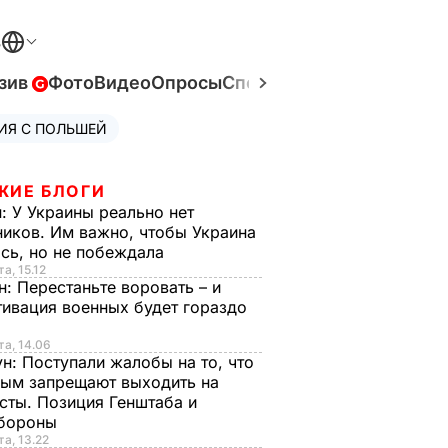
В
зив
Фото
Видео
Опросы
Спецпроекты
Война в Ук
ИЯ С ПОЛЬШЕЙ
ЖИЕ БЛОГИ
н:
У Украины реально нет
иков. Им важно, чтобы Украина
сь, но не побеждала
а, 15.12
н:
Перестаньте воровать – и
ивация военных будет гораздо
та, 14.06
ун:
Поступали жалобы на то, что
ым запрещают выходить на
сты. Позиция Генштаба и
бороны
та, 13.22