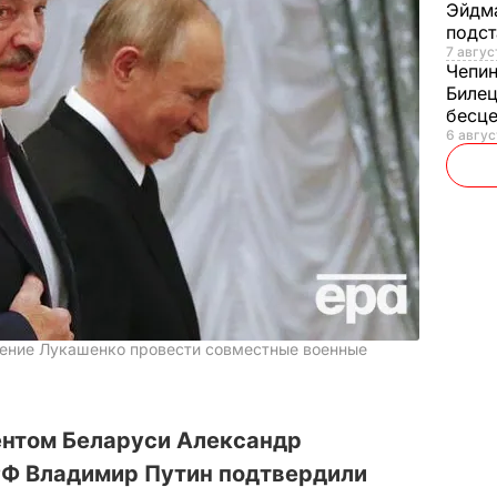
Эйдм
подст
7 авгус
Чепи
Билец
бесц
6 авгус
жение Лукашенко провести совместные военные
нтом Беларуси Александр
РФ Владимир Путин подтвердили