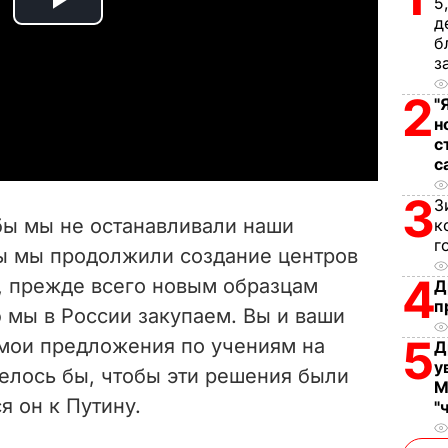
5
P
д
б
l
з
2
"
a
н
с
y
с
V
3
З
тобы мы не останавливали наши
к
i
г
ы мы продолжили создание центров
4
, прежде всего новым образцам
Д
d
п
 мы в России закупаем. Вы и ваши
e
5
мои предложения по учениям на
Д
у
елось бы, чтобы эти решения были
o
М
я он к Путину.
"