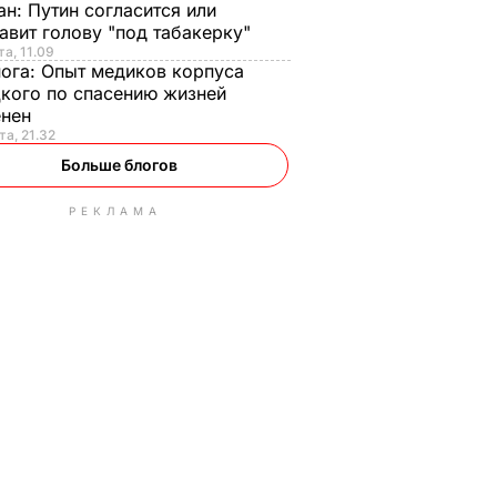
ан:
Путин согласится или
авит голову "под табакерку"
та, 11.09
нога:
Опыт медиков корпуса
кого по спасению жизней
енен
та, 21.32
Больше блогов
РЕКЛАМА