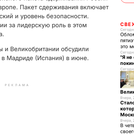
Европе. Пакет сдерживания включает
ский и уровень безопасности.
СВЕ
ии за лидерскую роль в этом
Сегодня
а.
Облом
пятиэ
это м
ы и Великобритании обсудили
Сегодня
"Я не
 в Мадриде (Испания) в июне.
покин
Сегодня
РЕКЛАМА
Велик
Вчера, 
Стало
котор
Моск
Вчера, 
В чет
своег