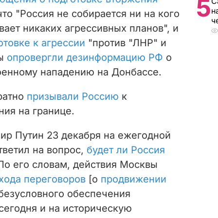
5
С
н
 что "Россия не собирается ни на кого
ч
вает никаких агрессивных планов", и
готовке
к агрессии
"против "ЛНР" и
ны
опровергли дезинформацию РФ
о
оенному нападению на Донбассе.
ратно
призывали Россию
к
ия на границе.
ир Путин 23 декабря на ежегодной
тветил на вопрос,
будет ли Россия
 По его словам, действия Москвы
хода переговоров
[о
продвижении
т безусловного обеспечения
сегодня и на историческую