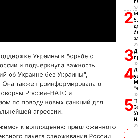
п
l
2
М
a
5
д
б
y
з
V
3
Д
поддержке Украины в борьбе с
п
i
оссии и подчеркнула важность
4
Д
ий об Украине без Украины",
d
у
М
. Она также проинформировала о
"
e
говорам Россия–НАТО и
5
"
зом по поводу новых санкций для
o
З
альнейшей агрессии.
У
Н
ижемся к воплощению предложенного
ексного пакета сдерживания России