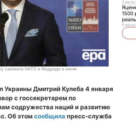
5 авгус
Яцен
1500 
реал
5 авгус
вку саммита НАТО в Мадриде в июне
л Украины Дмитрий Кулеба 4 января
вор с госсекретарем по
лам содружества наций и развитию
с. Об этом
сообщила
пресс-служба