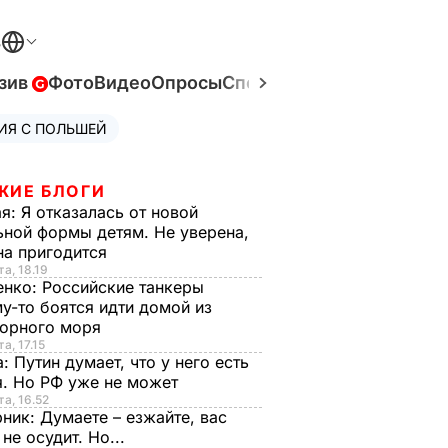
В
зив
Фото
Видео
Опросы
Спецпроекты
Война в Ук
ИЯ С ПОЛЬШЕЙ
ЖИЕ БЛОГИ
ая:
Я отказалась от новой
ной формы детям. Не уверена,
на пригодится
та, 18.19
енко:
Российские танкеры
у-то боятся идти домой из
орного моря
а, 17.15
а:
Путин думает, что у него есть
. Но РФ уже не может
та, 16.52
рник:
Думаете – езжайте, вас
 не осудит. Но...