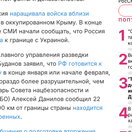
РосСМ
сия
наращивала войска вблизи
ПОП
 в оккупированном Крыму. В конце
1
е СМИ начали сообщать, что Россия
"
т
а
к границе с Украиной.
к
2
Главного управления разведки
В
в
уданов заявил, что
РФ готовится к
г
у
в конце января или начале февраля,
3
"
гораздо более разрушительной, чем
д
арь Совета нацбезопасности и
и
Д
БО) Алексей Данилов сообщил 22
4
200 км от границы страны
находится
В
р
военных
.
х
общения о подготовке вторжения