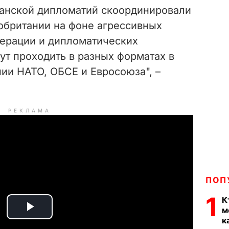
танской дипломатий скоординировали
обритании на фоне агрессивных
ерации и дипломатических
ут проходить в разных форматах в
ии НАТО, ОБСЕ и Евросоюза", –
РЕКЛАМА
ПОП
1
К
м
P
к