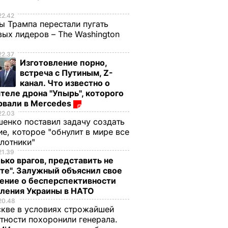
е
22.42
ы Трампа перестали пугать
ых лидеров – The Washington
22.37
Изготовление порно,
встреча с Путиным, Z-
канал. Что известно о
теле дрона "Упырь", которого
рвали в Mercedes
22.03
енко поставил задачу создать
е, которое "обнулит в мире все
илотники"
21.39
ько врагов, представить не
те". Залужный объяснил свое
ение о бесперспективности
пления Украины в НАТО
20.48
кве в условиях строжайшей
тности похоронили генерала.