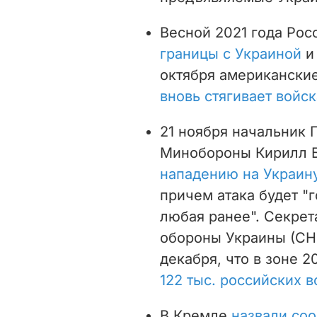
Весной 2021 года Рос
границы с Украиной
и
октября американски
вновь стягивает войск
21 ноября начальник 
Минобороны Кирилл Б
нападению на Украин
причем атака будет "
любая ранее". Секрет
обороны Украины (СН
декабря, что в зоне 
122 тыс. российских 
В Кремле
назвали со