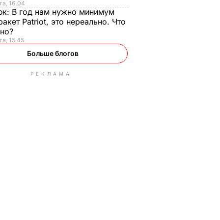
та, 16.04
юк:
В год нам нужно минимум
ракет Patriot, это нереально. Что
ьно?
та, 15.45
Больше блогов
РЕКЛАМА