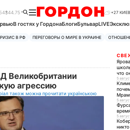
54
$44.75
+27 КИЕ
ервью
В гостях у Гордона
Блоги
Бульвар
LIVE
Эксклю
РИЗИС В РФ
ПЕРЕГОВОРЫ О МИРЕ В УКРАИНЕ
ОТНОШЕН
СВЕ
Яров
школь
что о
ИД Великобритании
5 авгус
Клим
скую агрессию
почем
ріал також можна прочитати українською
Мрам
5 август
Фурс
время
5 авгус
Кобе
никто