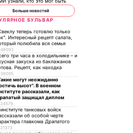
И узнали, кто это мог быть
Больше новостей
УЛЯРНОЕ БУЛЬВАР
Свеклу теперь готовлю только
ак". Интересный рецепт салата,
оторый полюбила вся семья
48093
сего три часа в холодильнике – и
кусная закуска из баклажанов
отова. Рецепт, как находка
38095
Такие могут неожиданно
остичь высот". В военном
нституте рассказали, как
рапатый защищал диплом
24579
 институте танковых войск
ассказали об особой черте
арактера главкома Драпатого
21373