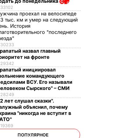
одать до понедельника
33102
ужчина проехал на велосипеде
,3 тыс. км и умер на следующий
ень. История
лаготворительного "последнего
аезда"
30233
рапатый назвал главный
риоритет на фронте
29342
рапатый инициировал
вольнение командующего
едсилами ВСУ. Его называли
человеком Сырского" – СМИ
28249
12 лет слушал сказки".
алужный объяснил, почему
краина "никогда не вступит в
АТО"
19369
ПОПУЛЯРНОЕ