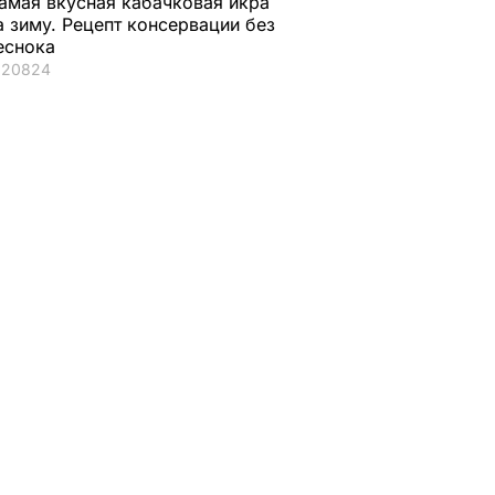
амая вкусная кабачковая икра
а зиму. Рецепт консервации без
еснока
20824