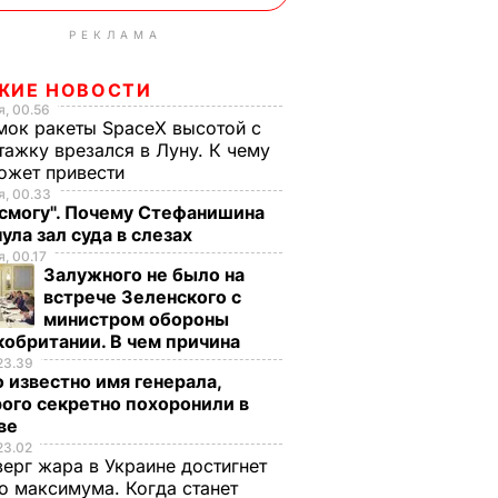
РЕКЛАМА
ЖИЕ НОВОСТИ
, 00.56
ок ракеты SpaceX высотой с
тажку врезался в Луну. К чему
ожет привести
, 00.33
 смогу". Почему Стефанишина
ула зал суда в слезах
, 00.17
Залужного не было на
встрече Зеленского с
министром обороны
обритании. В чем причина
23.39
 известно имя генерала,
ого секретно похоронили в
ве
23.02
верг жара в Украине достигнет
о максимума. Когда станет