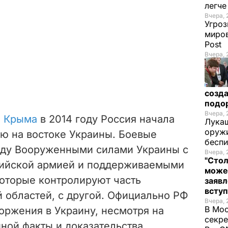
легч
Вчера, 
Угроз
миров
Post
Вчера, 
созда
подо
Вчера, 
и Крыма
в 2014 году Россия начала
Лукаш
оружи
ю на востоке Украины. Боевые
бесп
жду Вооруженными силами Украины с
Вчера, 
"Стол
сийской армией и поддерживаемыми
може
оторые контролируют часть
заявл
всту
 областей, с другой. Официально РФ
Вчера, 
В Мос
торжения в Украину, несмотря на
секре
ой факты и доказательства.