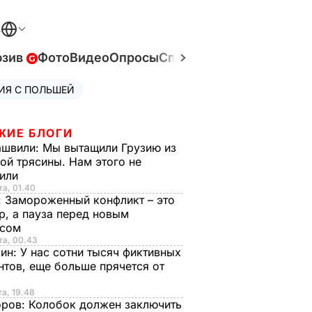
В
юзив
Фото
Видео
Опросы
Спецпроекты
Война в У
ИЯ С ПОЛЬШЕЙ
ЖИЕ БЛОГИ
ашвили:
Мы вытащили Грузию из
ой трясины. Нам этого не
тили
та, 01.40
:
Замороженный конфликт – это
р, а пауза перед новым
исом
та, 00.43
рин:
У нас сотни тысяч фиктивных
нтов, еще больше прячется от
та, 19.48
оров:
Колобок должен заключить