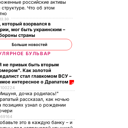
роженные российские активы
 структуре. Что об этом
стно
22.30
 который взорвался в
рии, мог быть украинским –
бороны страны
Больше новостей
УЛЯРНОЕ БУЛЬВАР
Я не привык быть вторым
омером". Как золотой
едалист стал главкомом ВСУ –
амое интересное о Драпатом
100224
Мишуня, дочка родилась!"
рапатый рассказал, как ночью
а позициях узнал о рождении
очери
69164
обавьте это в каждую банку – и