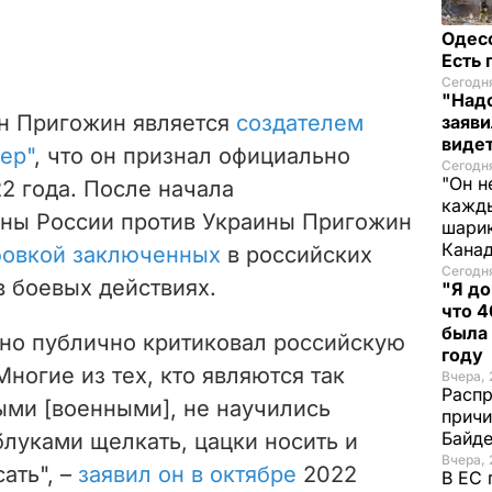
Одес
Есть
Сегодня
"Надо
н Пригожин является
создателем
заяви
виде
ер"
, что он признал официально
Сегодн
"Он н
22 года. После начала
кажды
ны России против Украины Пригожин
шарик
Кана
бовкой заключенных
в российских
Сегодня
в боевых действиях.
"Я до
что 4
была
но публично критиковал российскую
году
ногие из тех, кто являются так
Вчера, 
Распр
ми [военными], не научились
причи
Байде
блуками щелкать, цацки носить и
Вчера, 
ать", –
заявил он в октябре
2022
В ЕС 