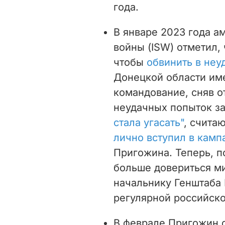
года.
В январе 2023 года а
войны (ISW) отметил, 
чтобы
обвинить в неу
Донецкой области им
командование, сняв о
неудачных попыток з
стала угасать"
, считаю
лично вступил в кам
Пригожина. Теперь, п
больше довериться м
начальнику Генштаба
регулярной российско
В феврале Пригожин 