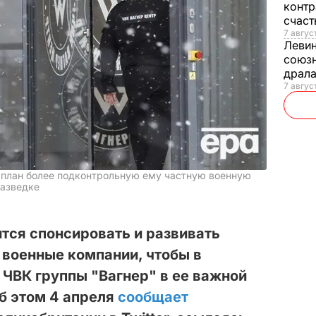
контр
счас
7 авгус
Леви
союзн
драла
7 август
й план более подконтрольную ему частную военную
разведке
ится спонсировать и развивать
 военные компании, чтобы в
 ЧВК группы "Вагнер" в ее важной
Об этом 4 апреля
сообщает