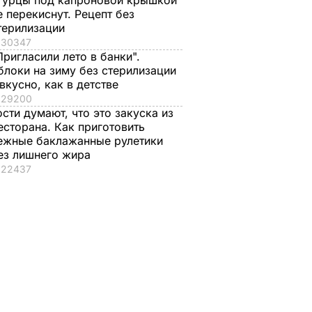
гурцы под капроновой крышкой
е перекиснут. Рецепт без
терилизации
30347
Пригласили лето в банки".
блоки на зиму без стерилизации
 вкусно, как в детстве
29200
ости думают, что это закуска из
есторана. Как приготовить
ежные баклажанные рулетики
ез лишнего жира
22437