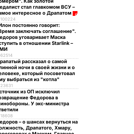
омером". Как золотой
едалист стал главкомом ВСУ –
амое интересное о Драпатом
100224
Илон постоянно говорит:
Время заключать соглашение".
едоров уговаривает Маска
ступить в отношении Starlink –
СМИ
62514
рапатый рассказал о самой
линной ночи в своей жизни и о
еловеке, который посоветовал
му выбраться из "котла"
23631
сточник из ОП исключил
озвращение Федорова в
инобороны. У экс-министра
тветили
18608
едоров – о шансах вернуться на
олжность, Драпатого, Хмару,
ереговорах с Маском. Главное