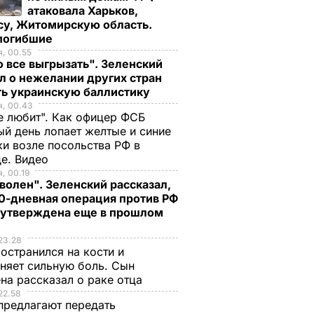
атаковала Харьков,
су, Житомирскую область.
 погибшие
, 00.55
 все выгрызать". Зеленский
л о нежелании других стран
ть украинскую баллистику
я, 00.43
е любит". Как офицер ФСБ
й день лопает желтые и синие
и возле посольства РФ в
де. Видео
, 00.19
волен". Зеленский рассказал,
0-дневная операция против РФ
 утверждена еще в прошлом
23.28
остранился на кости и
няет сильную боль. Сын
на рассказал о раке отца
22.58
предлагают передать