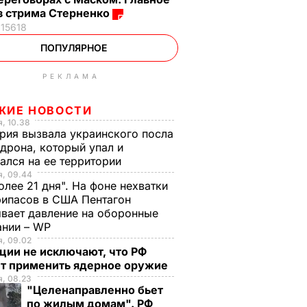
з стрима Стерненко
15618
ПОПУЛЯРНОЕ
РЕКЛАМА
ЖИЕ НОВОСТИ
, 10.38
рия вызвала украинского посла
 дрона, который упал и
ался на ее территории
я, 09.44
олее 21 дня". На фоне нехватки
ипасов в США Пентагон
вает давление на оборонные
ании – WP
, 09.02
ции не исключают, что РФ
т применить ядерное оружие
, 08.23
"Целенаправленно бьет
по жилым домам". РФ