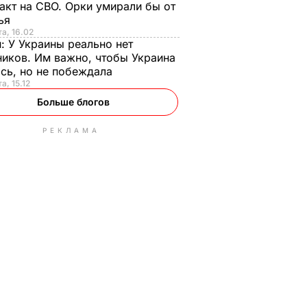
акт на СВО. Орки умирали бы от
тья
та, 16.02
н:
У Украины реально нет
иков. Им важно, чтобы Украина
сь, но не побеждала
а, 15.12
Больше блогов
РЕКЛАМА