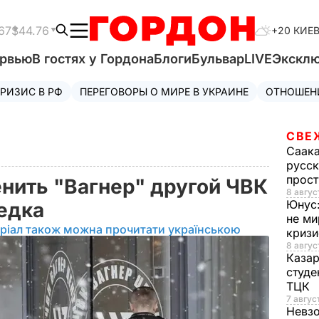
67
$44.76
+20 КИЕ
ервью
В гостях у Гордона
Блоги
Бульвар
LIVE
Экскл
РИЗИС В РФ
ПЕРЕГОВОРЫ О МИРЕ В УКРАИНЕ
ОТНОШЕН
СВЕ
Саак
русск
прос
енить "Вагнер" другой ЧВК
8 авгус
Юнус
ведка
не ми
ріал також можна прочитати українською
криз
8 авгус
Каза
студе
ТЦК
7 авгус
Невз