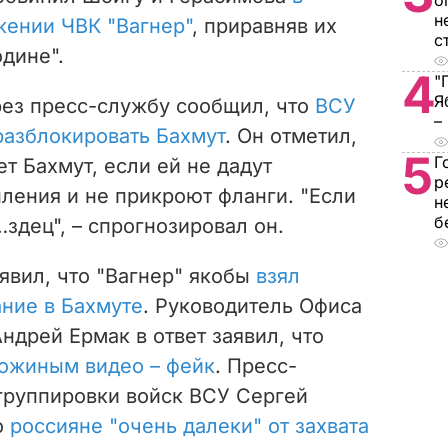
о
н
жении ЧВК "Вагнер"
, приравняв их
с
одине".
4
"
Я
рез пресс-службу сообщил, что
ВСУ
–
разблокировать Бахмут
. Он отметил,
5
Г
т Бахмут, если ей не дадут
р
ления и не прикроют фланги. "Если
н
б
…здец", – спрогнозировал он.
явил, что "Вагнер" якобы
взял
ние в Бахмуте
. Р
уководитель Офиса
ндрей Ермак в ответ заявил, что
ожиным видео – фейк
. Пресс-
группировки войск ВСУ Сергей
о
россияне "очень далеки" от захвата