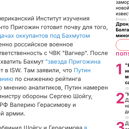
замо
новой
изве
мериканский Институт изучения
Вчера, 
Дрон,
что Пригожин готовит почву для того,
Болга
дачах оккупантов под Бахмутом
мино
енно российское военное
тветственность с ЧВК "Вагнер". После
ПОП
ахватить Бахмут
"звезда Пригожина
1
"
т в ISW. Там заявили, что
Путин
н
м
панию
по снижению рейтинга
с
о мнению аналитиков, Путин намерен
2
"
инистру обороны Сергею Шойгу,
Д
 РФ Валерию Герасимову и
н
д
й армии.
3
Д
обвинил Шойгу и Герасимова
в