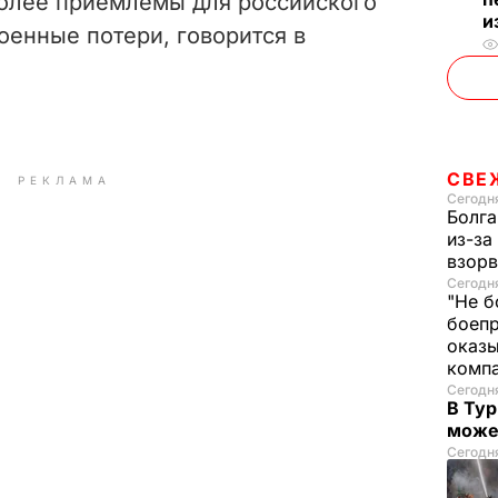
более приемлемы для российского
и
оенные потери, говорится в
СВЕ
РЕКЛАМА
Сегодня
Болга
из-за
взорв
Сегодн
"Не б
боепр
оказы
комп
Сегодня
В Тур
може
Сегодня