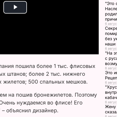
"Это 
Насле
P
родил
прич
l
6 авгус
Секре
помид
a
без у
наши
y
6 авгус
"На э
с рус
V
возму
пания пошила более 1 тыс. флисовых
6 авгус
i
Это и
вых штанов; более 2 тыс. нижнего
Реце
ых жилетов; 500 спальных мешков.
d
6 авгус
"Хрус
внутр
e
аем на пошив бронежилетов. Поэтому
каба
Очень нуждаемся во флисе! Его
6 авгус
o
Жену 
 – объяснил дизайнер.
сказа
6 авгус