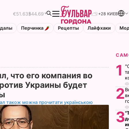
€51.63
$44.69
+28 КИЕВ
ндалы
Перчинка
Рецепты
Лайфхаки
Мод
САМ
1
"
т
, что его компания во
к
ротив Украины будет
2
В
ты
в
г
іал також можна прочитати українською
3
"
д
и