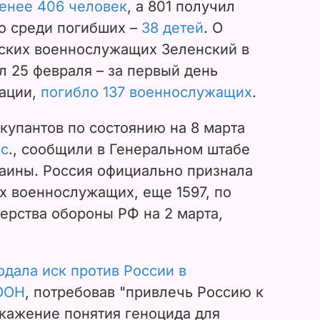
енее 406 человек
, а 801 получил
то среди погибших –
38 детей
. О
нских военнослужащих Зеленский в
л 25 февраля – за первый день
мации,
погибло 137 военнослужащих
.
купантов по состоянию на 8 марта
ыс
., сообщили в Генеральном штабе
аины. Россия официально признала
х военнослужащих, еще 1597, по
ерства обороны РФ на 2 марта,
одала иск против России в
ООН
, потребовав "привлечь Россию к
скажение понятия геноцида для