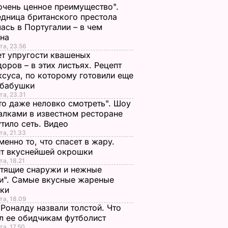
очень ценное преимущество".
дница британского престола
ась в Португалии – в чем
ина
та, 23.56
т упругости квашеных
оров – в этих листьях. Рецепт
ксуса, по которому готовили еще
 бабушки
та, 23.31
то даже неловко смотреть". Шоу
алками в известном ресторане
тило сеть. Видео
та, 21.33
менно то, что спасет в жару.
пт вкуснейшей окрошки
та, 18.21
тящие снаружи и нежные
и". Самые вкусные жареные
чки
та, 18.09
Роналду назвали толстой. Что
л ее обидчикам футболист
та, 17.50