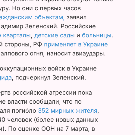
ру. Но они с первых часов
ражданским объектам,
заявил
ладимир Зеленский. Российские
 кварталы
,
детские сады
и
больницы
.
й стороны, РФ
применяет в Украине
алпового огня, наносит авиаудары.
оккупационных войск в Украине
цида
, подчеркнул Зеленский.
ртв российской агрессии пока
ие власти сообщали, что по
раля погибло
352 мирных жителя
,
40 человек (более новых данных
). По оценке ООН на 7 марта, в