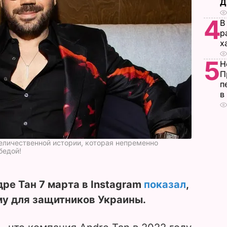
Д
4
В
р
х
5
Н
П
п
в
величественной истории, которая непременно
бедой!
ре Тан 7 марта в Instagram
показал
,
му для защитников Украины.