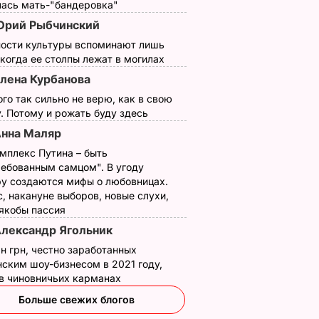
лась мать-"бандеровка"
рий Рыбчинский
ности культуры вспоминают лишь
 когда ее столпы лежат в могилах
лена Курбанова
ого так сильно не верю, как в свою
. Потому и рожать буду здесь
нна Маляр
мплекс Путина – быть
ребованным самцом". В угоду
у создаются мифы о любовницах.
, накануне выборов, новые слухи,
 якобы пассия
лександр Ягольник
н грн, честно заработанных
ским шоу-бизнесом в 2021 году,
 в чиновничьих карманах
Больше свежих блогов