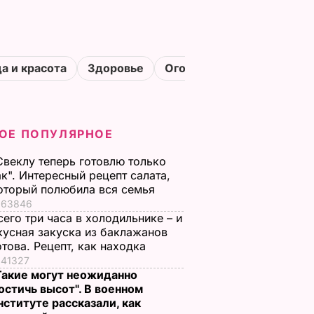
а и красота
Здоровье
Огороды
ОЕ ПОПУЛЯРНОЕ
Свеклу теперь готовлю только
ак". Интересный рецепт салата,
оторый полюбила вся семья
63846
сего три часа в холодильнике – и
кусная закуска из баклажанов
отова. Рецепт, как находка
41327
Такие могут неожиданно
остичь высот". В военном
нституте рассказали, как