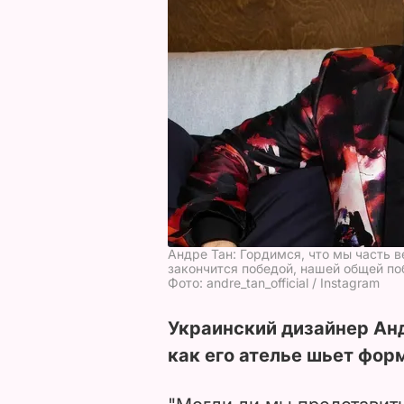
Андре Тан: Гордимся, что мы часть 
закончится победой, нашей общей по
Фото: andre_tan_official / Instagram
Украинский дизайнер Анд
как его ателье шьет фор