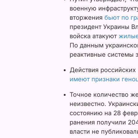
военную инфраструкту
вторжения
бьют по г
президент Украины В
войска атакуют
жилые
По данным украинско
реактивные системы з
Действия российских 
имеют признаки гено
Точное количество же
неизвестно. Украинск
состоянию на 28 фев
ранения получили 20
власти не публиковали