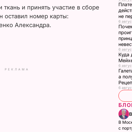
Плате
 ткань и принять участие в сборе
дейст
Он оставил номер карты:
не пе
6 август
енко Александра.
Почем
проиг
принц
неве
6 авгус
Куда 
Мейхе
6 авгус
РЕКЛАМА
Галет
а пол
Рецеп
6 авгус
БЛО
В Мос
с пор