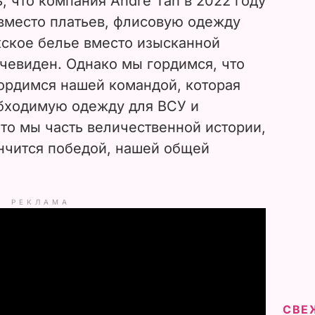
, что компания Andre Tan в 2022 году
вместо платьев, флисовую одежду
ское белье вместо изысканной
чевиден. Однако мы гордимся, что
гордимся нашей командой, которая
бходимую одежду для ВСУ и
то мы часть величественной истории,
нчится победой, нашей общей
РЕКЛАМА
СВЕ