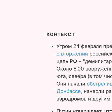
КОНТЕКСТ
Утром 24 февраля пр
о вторжении
российски
цель РФ – "демилитар
Около 5.00 вооруженн
юга, севера (в том чи
Они начали
обстрелив
Донбассе
, нанесли р
аэродромов и другим
Путин утверждает, чт