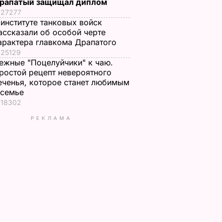
рапатый защищал диплом
27277
 институте танковых войск
ассказали об особой черте
арактера главкома Драпатого
25129
ежные "Поцелуйчики" к чаю.
ростой рецепт невероятного
еченья, которое станет любимым
 семье
18302
РЕКЛАМА