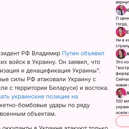
верну
Ю
О цен
тогда,
Е
Ни в к
страну
езидент РФ Владимир
Путин объявил
А
х войск в Украину. Он заявил, что
Это ко
"вост
изация и денацификация Украины".
фюрер
ые силы РФ атаковали Украину с
Сейчас
новая
сле с территории Беларуси) и востока.
А
ать украинские позиции на
100 мл
акетно-бомбовые удары по ряду
украин
осели
 военным объектам.
о оккупанты в Украине атакуют только