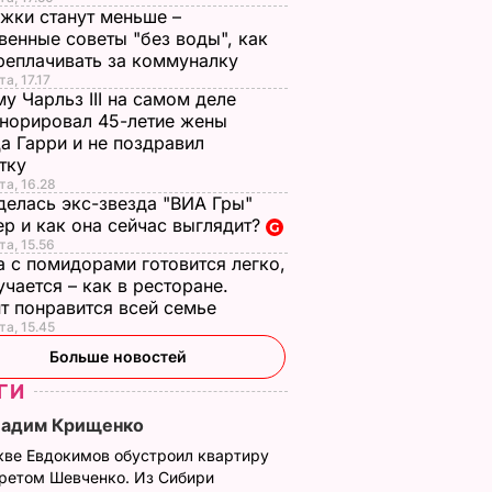
жки станут меньше –
венные советы "без воды", как
реплачивать за коммуналку
а, 17.17
у Чарльз III на самом деле
норировал 45-летие жены
а Гарри и не поздравил
стку
та, 16.28
делась экс-звезда "ВИА Гры"
р и как она сейчас выглядит?
та, 15.56
а с помидорами готовится легко,
учается – как в ресторане.
т понравится всей семье
та, 15.45
Больше новостей
ГИ
Вадим Крищенко
кве Евдокимов обустроил квартиру
третом Шевченко. Из Сибири